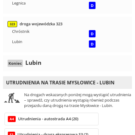
Legnica
D
droga wojewódzka 323
323
Chróstnik
D
Lubin
D
Lubin
Koniec
UTRUDNIENIA NA TRASIE MYSŁOWICE - LUBIN
Na drogach wskazanych poniżej mogą wystąpić utrudnienia
– sprawdź, czy utrudnienia wystąpią również podczas
przejazdu daną drogą na trasie Mysłowice - Lubin.
Utrudnienia - autostrada A4 (20)
A4
Utrudnienia - droga ekspresowa S3 (2)
S3