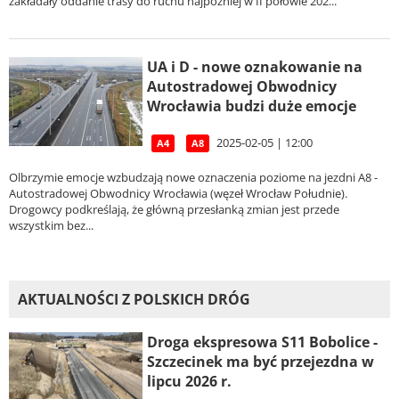
zakładały oddanie trasy do ruchu najpóźniej w II połowie 202...
UA i D - nowe oznakowanie na
Autostradowej Obwodnicy
Wrocławia budzi duże emocje
2025-02-05 | 12:00
A4
A8
Olbrzymie emocje wzbudzają nowe oznaczenia poziome na jezdni A8 -
Autostradowej Obwodnicy Wrocławia (węzeł Wrocław Południe).
Drogowcy podkreślają, że główną przesłanką zmian jest przede
wszystkim bez...
AKTUALNOŚCI Z POLSKICH DRÓG
Droga ekspresowa S11 Bobolice -
Szczecinek ma być przejezdna w
lipcu 2026 r.