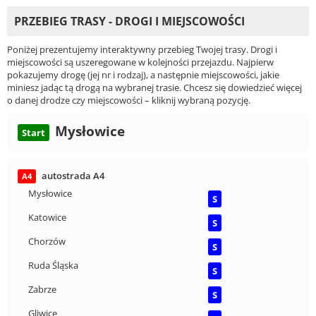
PRZEBIEG TRASY - DROGI I MIEJSCOWOŚCI
Poniżej prezentujemy interaktywny przebieg Twojej trasy. Drogi i
miejscowości są uszeregowane w kolejności przejazdu. Najpierw
pokazujemy drogę (jej nr i rodzaj), a następnie miejscowości, jakie
miniesz jadąc tą drogą na wybranej trasie. Chcesz się dowiedzieć więcej
o danej drodze czy miejscowości – kliknij wybraną pozycję.
Mysłowice
Start
autostrada A4
A4
Mysłowice
S
Katowice
S
Chorzów
S
Ruda Śląska
S
Zabrze
S
Gliwice