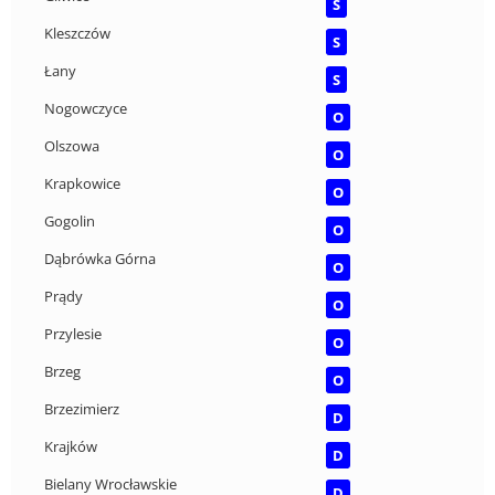
S
Kleszczów
S
Łany
S
Nogowczyce
O
Olszowa
O
Krapkowice
O
Gogolin
O
Dąbrówka Górna
O
Prądy
O
Przylesie
O
Brzeg
O
Brzezimierz
D
Krajków
D
Bielany Wrocławskie
D