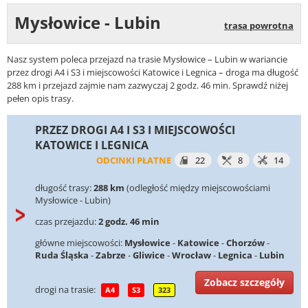
Mysłowice - Lubin
trasa powrotna
Nasz system poleca przejazd na trasie Mysłowice – Lubin w wariancie
przez drogi A4 i S3 i miejscowości Katowice i Legnica – droga ma długość
288 km i przejazd zajmie nam zazwyczaj 2 godz. 46 min. Sprawdź niżej
pełen opis trasy.
PRZEZ DROGI A4 I S3 I MIEJSCOWOŚCI
KATOWICE I LEGNICA
ODCINKI PŁATNE
22
8
14
długość trasy:
288 km
(odległość między miejscowościami
Mysłowice - Lubin)
czas przejazdu:
2 godz. 46 min
główne miejscowości:
Mysłowice
-
Katowice
-
Chorzów
-
Ruda Śląska
-
Zabrze
-
Gliwice
-
Wrocław
-
Legnica
-
Lubin
Zobacz szczegóły
drogi na trasie:
A4
S3
323