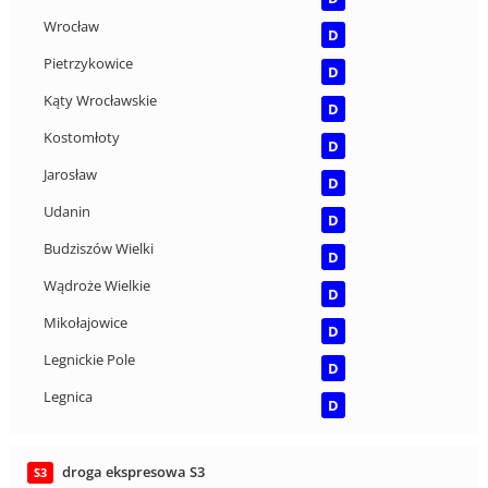
Wrocław
D
Pietrzykowice
D
Kąty Wrocławskie
D
Kostomłoty
D
Jarosław
D
Udanin
D
Budziszów Wielki
D
Wądroże Wielkie
D
Mikołajowice
D
Legnickie Pole
D
Legnica
D
droga ekspresowa S3
S3