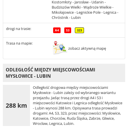
Kostomłoty - Jarosław - Udanin -
Budziszów Wielki - Wądroże Wielkie -
Mikołajowice - Legnickie Pole - Legnica -
Chróstnik - Lubin
drogi na trasie:
A4
S3
323
Trasa na mapie:
zobacz aktywną mapę
ODLEGŁOŚĆ MIĘDZY MIEJSCOWOŚCIAMI
MYSŁOWICE - LUBIN
Odległość drogowa między miejscowościami
Mysłowice - Lubin zależy od wybranego wariantu
przejazdu. Jadąc trasą przez drogi A4 i S3 i
miejscowości Katowice i Legnica odległość Mysłowice
288 km
- Lubin wynosi 288 km. Opisywana trasa prowadzi
drogami: A4, S3, 323, przez miejscowości: Mysłowice,
Katowice, Chorzów, Ruda Śląska, Zabrze, Gliwice,
Wrocław, Legnica, Lubin.