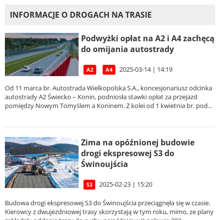
INFORMACJE O DROGACH NA TRASIE
Podwyżki opłat na A2 i A4 zachęcą
do omijania autostrady
2025-03-14 | 14:19
A2
A4
Od 11 marca br. Autostrada Wielkopolska S.A., koncesjonariusz odcinka
autostrady A2 Świecko – Konin, podniosła stawki opłat za przejazd
pomiędzy Nowym Tomyślem a Koninem. Z kolei od 1 kwietnia br. pod...
Zima na opóźnionej budowie
drogi ekspresowej S3 do
Świnoujścia
2025-02-23 | 15:20
S3
Budowa drogi ekspresowej S3 do Świnoujścia przeciągnęła się w czasie.
Kierowcy z dwujezdniowej trasy skorzystają w tym roku, mimo, ze plany