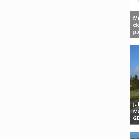
Ma
ek
po
Ja
Ma
G