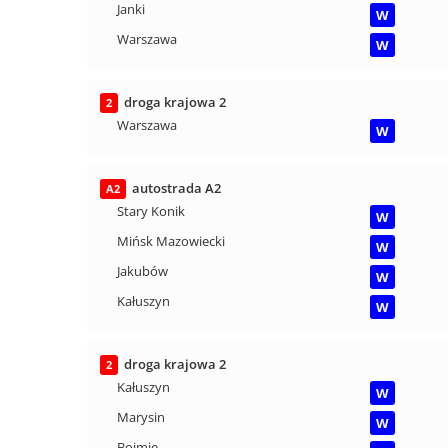
Janki
W
Warszawa
W
droga krajowa 2
2
Warszawa
W
autostrada A2
A2
Stary Konik
W
Mińsk Mazowiecki
W
Jakubów
W
Kałuszyn
W
droga krajowa 2
2
Kałuszyn
W
Marysin
W
Bojmie