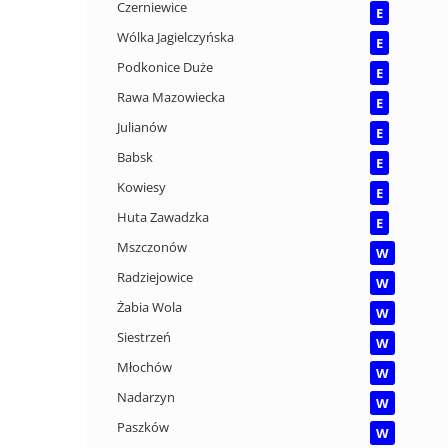
Czerniewice
E
Wólka Jagielczyńska
E
Podkonice Duże
E
Rawa Mazowiecka
E
Julianów
E
Babsk
E
Kowiesy
E
Huta Zawadzka
E
Mszczonów
W
Radziejowice
W
Żabia Wola
W
Siestrzeń
W
Młochów
W
Nadarzyn
W
Paszków
W