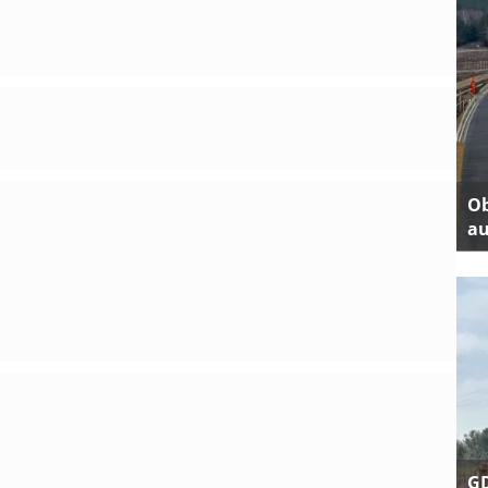
Ob
au
GD