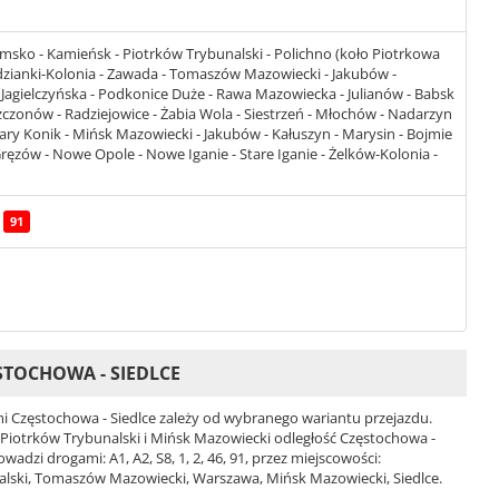
ko - Kamieńsk - Piotrków Trybunalski - Polichno (koło Piotrkowa
udzianki-Kolonia - Zawada - Tomaszów Mazowiecki - Jakubów -
 Jagielczyńska - Podkonice Duże - Rawa Mazowiecka - Julianów - Babsk
czonów - Radziejowice - Żabia Wola - Siestrzeń - Młochów - Nadarzyn
tary Konik - Mińsk Mazowiecki - Jakubów - Kałuszyn - Marysin - Bojmie
Gręzów - Nowe Opole - Nowe Iganie - Stare Iganie - Żelków-Kolonia -
91
STOCHOWA - SIEDLCE
 Częstochowa - Siedlce zależy od wybranego wariantu przejazdu.
ci Piotrków Trybunalski i Mińsk Mazowiecki odległość Częstochowa -
adzi drogami: A1, A2, S8, 1, 2, 46, 91, przez miejscowości:
lski, Tomaszów Mazowiecki, Warszawa, Mińsk Mazowiecki, Siedlce.