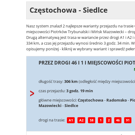
Częstochowa - Siedlce
Nasz system znalazł 2 najlepsze warianty przejazdu na trasie 
miejscowości Piotrków Trybunalski i Mińsk Mazowiecki – dro
Drugą alternatywą jest trasa w wariancie przez drogi A1 i A
334 km, a czas jej przejazdu wynosi średnio 3 godz. 34 min. 
opisujemy poniżej - kliknij w wybrany wariant i sprawdź pełen
PRZEZ DROGI 46 I 1 I MIEJSCOWOŚCI P
długość trasy:
306 km
(odległość między miejscowości
czas przejazdu:
3 godz. 19 min
główne miejscowości:
Częstochowa
-
Radomsko
-
Pi
Mazowiecki
-
Siedlce
drogi na trasie:
A1
A2
S8
1
2
46
91