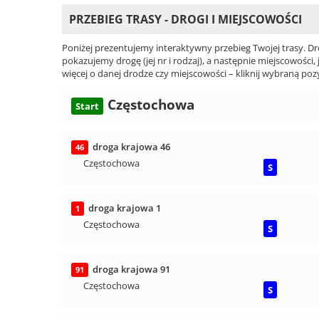
PRZEBIEG TRASY - DROGI I MIEJSCOWOŚCI
Poniżej prezentujemy interaktywny przebieg Twojej trasy. Dr
pokazujemy drogę (jej nr i rodzaj), a następnie miejscowości, 
więcej o danej drodze czy miejscowości – kliknij wybraną pozy
Częstochowa
Start
droga krajowa 46
46
Częstochowa
S
droga krajowa 1
1
Częstochowa
S
droga krajowa 91
91
Częstochowa
S