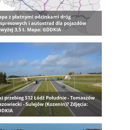
pa z płatnymi odcinkami dróg
spresowych i autostrad dla pojazdów
wyżej 3,5 t. Mapa: GDDKIA
ki przebieg S12 Łódź Południe - Tomaszów
zowiecki - Sulejów (Kozenin)? Zdjęcia:
DDKIA