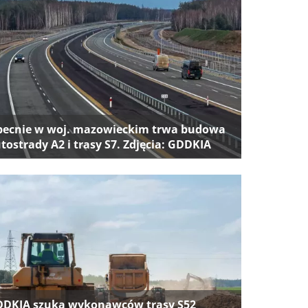
ecnie w woj. mazowieckim trwa budowa
tostrady A2 i trasy S7. Zdjęcia: GDDKIA
DKIA szuka wykonawców trasy S52