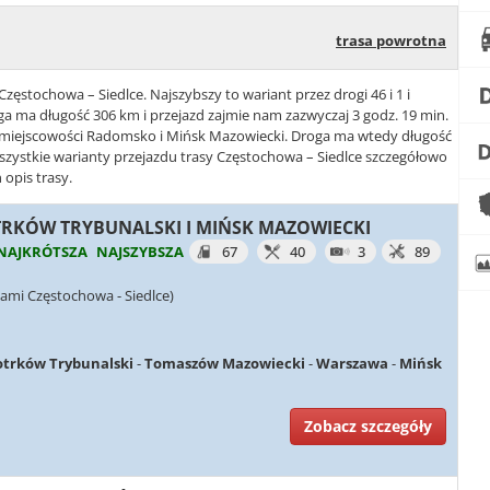
trasa powrotna
Częstochowa – Siedlce. Najszybszy to wariant przez drogi 46 i 1 i
ga ma długość 306 km i przejazd zajmie nam zazwyczaj 3 godz. 19 min.
2 i miejscowości Radomsko i Mińsk Mazowiecki. Droga ma wtedy długość
Wszystkie warianty przejazdu trasy Częstochowa – Siedlce szczegółowo
 opis trasy.
IOTRKÓW TRYBUNALSKI I MIŃSK MAZOWIECKI
NAJKRÓTSZA
NAJSZYBSZA
67
40
3
89
ami Częstochowa - Siedlce)
otrków Trybunalski
-
Tomaszów Mazowiecki
-
Warszawa
-
Mińsk
Zobacz szczegóły