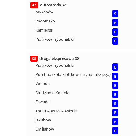
autostrada A1
A1
Mykanów
S
Radomsko
E
Kamieńsk
E
Piotrków Trybunalski
E
droga ekspresowa S8
S8
Piotrków Trybunalski
E
Polichno (koło Piotrkowa Trybunalskiego)
E
Wolbórz
E
Studzianki-Kolonia
E
Zawada
E
Tomaszów Mazowiecki
E
Jakubów
E
Emilianów
E