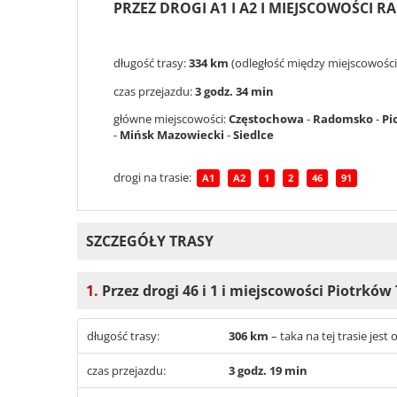
PRZEZ DROGI A1 I A2 I MIEJSCOWOŚCI 
długość trasy:
334 km
(odległość między miejscowości
czas przejazdu:
3 godz. 34 min
główne miejscowości:
Częstochowa
-
Radomsko
-
Pi
-
Mińsk Mazowiecki
-
Siedlce
drogi na trasie:
A1
A2
1
2
46
91
SZCZEGÓŁY TRASY
1.
Przez drogi 46 i 1 i miejscowości Piotrkó
długość trasy:
306 km
– taka na tej trasie jes
czas przejazdu:
3 godz. 19 min