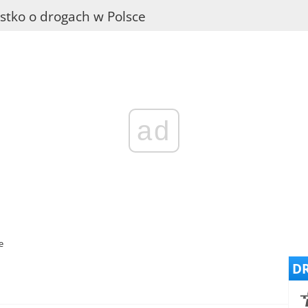
stko o drogach w Polsce
ad
e
DR