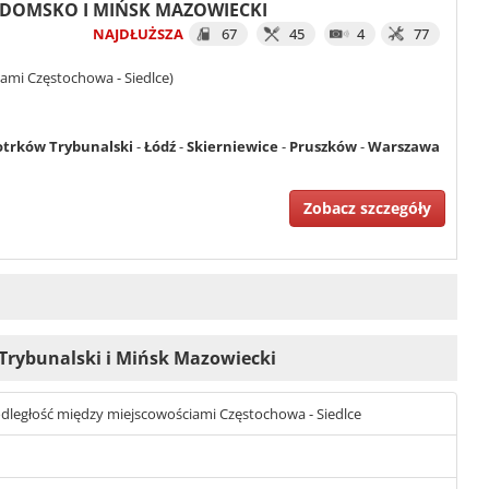
RADOMSKO I MIŃSK MAZOWIECKI
NAJDŁUŻSZA
67
45
4
77
ami Częstochowa - Siedlce)
otrków Trybunalski
-
Łódź
-
Skierniewice
-
Pruszków
-
Warszawa
Zobacz szczegóły
w Trybunalski i Mińsk Mazowiecki
t odległość między miejscowościami Częstochowa - Siedlce