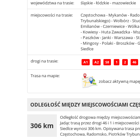
województwa na trasie:
śląskie - łódzkie - mazowieckie
miejscowości na trasie:
Częstochowa - Mykanów - Radoms
Trybunalskiego) - Wolbórz - St
Emilianów - Czerniewice - Wólka
- Kowiesy - Huta Zawadzka - Msz
- Paszków - Janki - Warszawa - S
- Mingosy - Polaki - Broszków - 
Siedlce
drogi na trasie:
A1
A2
S8
1
2
46
Trasa na mapie:
zobacz aktywną mapę
ODLEGŁOŚĆ MIĘDZY MIEJSCOWOŚCIAMI CZĘ
Odległość drogowa między miejscowościami
Jadąc trasą przez drogi 46 i 1 i miejscowoś
306 km
Siedlce wynosi 306 km. Opisywana trasa prow
Częstochowa, Radomsko, Piotrków Trybuna