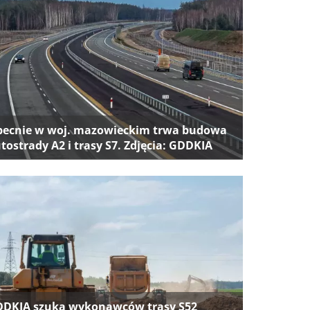
ecnie w woj. mazowieckim trwa budowa
tostrady A2 i trasy S7. Zdjęcia: GDDKIA
DKIA szuka wykonawców trasy S52