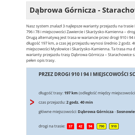
Dąbrowa Górnicza - Starach
Nasz system znalazł 3 najlepsze warianty przejazdu na trasi
796 i 78 i miejscowości Zawiercie i Skarżysko-Kamienna – dro
Drugą alternatywą jest trasa w wariancie przez drogi 910 i 
długość 197 km, a czas jej przejazdu wynosi średnio 2 godz. 40 
miejscowości Mysłowice i Skarżysko-Kamienna. Ta trasa ma dł
warianty przejazdu trasy Dąbrowa Górnicza – Starachowice sz
pełen opis trasy.
PRZEZ DROGI 910 I 94 I MIEJSCOWOŚCI
długość trasy:
197 km
(odległość między miejscowośc
czas przejazdu:
2 godz. 40 min
główne miejscowości:
Dąbrowa Górnicza
-
Sosnowie
drogi na trasie:
S7
42
94
790
910