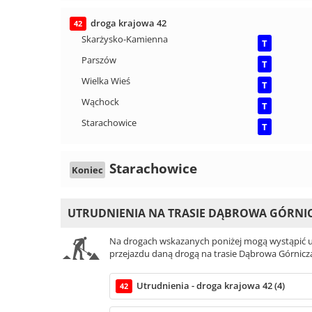
droga krajowa 42
42
Skarżysko-Kamienna
T
Parszów
T
Wielka Wieś
T
Wąchock
T
Starachowice
T
Starachowice
Koniec
UTRUDNIENIA NA TRASIE DĄBROWA GÓRNIC
Na drogach wskazanych poniżej mogą wystąpić ut
przejazdu daną drogą na trasie Dąbrowa Górnicza
Utrudnienia - droga krajowa 42 (4)
42