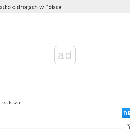
stko o drogach w Polsce
ad
Starachowice
DR