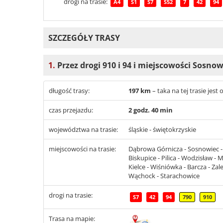
drogi na trasie:
A4
S1
S7
S52
7
42
94
SZCZEGÓŁY TRASY
1.
Przez drogi 910 i 94 i miejscowości Sosno
długość trasy:
197 km
– taka na tej trasie je
czas przejazdu:
2 godz. 40 min
województwa na trasie:
śląskie - świętokrzyskie
miejscowości na trasie:
Dąbrowa Górnicza - Sosnowiec -
Biskupice - Pilica - Wodzisław - 
Kielce - Wiśniówka - Barcza - Za
Wąchock - Starachowice
drogi na trasie:
S7
42
94
790
910
Trasa na mapie: