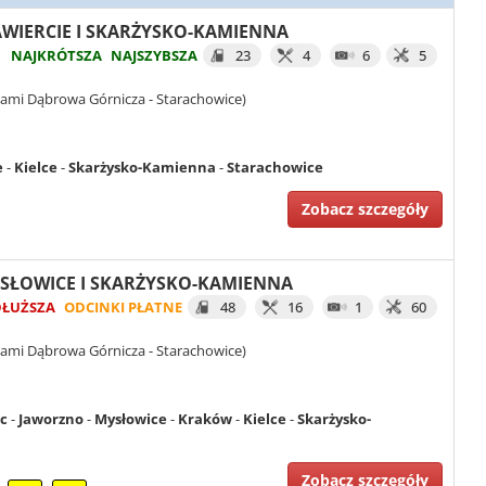
ZAWIERCIE I SKARŻYSKO-KAMIENNA
NAJKRÓTSZA
NAJSZYBSZA
23
4
6
5
iami Dąbrowa Górnicza - Starachowice)
e
-
Kielce
-
Skarżysko-Kamienna
-
Starachowice
Zobacz szczegóły
MYSŁOWICE I SKARŻYSKO-KAMIENNA
DŁUŻSZA
ODCINKI PŁATNE
48
16
1
60
iami Dąbrowa Górnicza - Starachowice)
c
-
Jaworzno
-
Mysłowice
-
Kraków
-
Kielce
-
Skarżysko-
Zobacz szczegóły