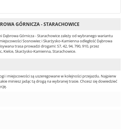
BROWA GÓRNICZA - STARACHOWICE
i Dąbrowa Górnicza - Starachowice zależy od wybranego wariantu
4 i miejscowości Sosnowiec i Skarżysko-Kamienna odległość Dąbrowa
sywana trasa prowadzi drogami: S7, 42, 94, 790, 910, przez
, Kielce, Skarżysko-Kamienna, Starachowice.
ogi i miejscowości są uszeregowane w kolejności przejazdu. Najpierw
jakie miniesz jadąc tą drogą na wybranej trasie. Chcesz się dowiedzieć
cję.