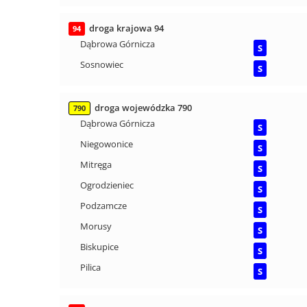
droga krajowa 94
94
Dąbrowa Górnicza
S
Sosnowiec
S
droga wojewódzka 790
790
Dąbrowa Górnicza
S
Niegowonice
S
Mitręga
S
Ogrodzieniec
S
Podzamcze
S
Morusy
S
Biskupice
S
Pilica
S