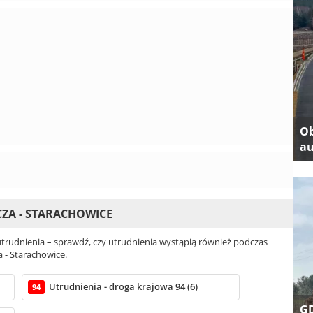
Ob
au
ZA - STARACHOWICE
rudnienia – sprawdź, czy utrudnienia wystąpią również podczas
 - Starachowice.
Utrudnienia - droga krajowa 94 (6)
94
GD