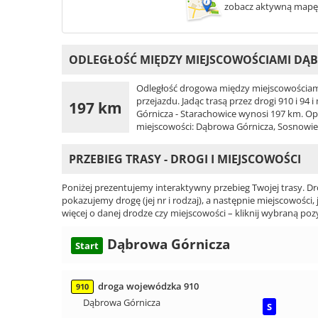
zobacz aktywną mapę
ODLEGŁOŚĆ MIĘDZY MIEJSCOWOŚCIAMI DĄ
Odległość drogowa między miejscowościam
przejazdu. Jadąc trasą przez drogi 910 i 9
197 km
Górnicza - Starachowice wynosi 197 km. Opi
miejscowości: Dąbrowa Górnicza, Sosnowiec
PRZEBIEG TRASY - DROGI I MIEJSCOWOŚCI
Poniżej prezentujemy interaktywny przebieg Twojej trasy. Dr
pokazujemy drogę (jej nr i rodzaj), a następnie miejscowości, 
więcej o danej drodze czy miejscowości – kliknij wybraną pozy
Dąbrowa Górnicza
Start
droga wojewódzka 910
910
Dąbrowa Górnicza
S