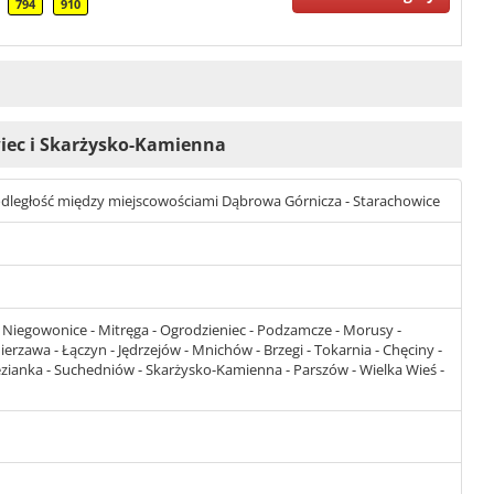
794
910
wiec i Skarżysko-Kamienna
st odległość między miejscowościami Dąbrowa Górnicza - Starachowice
 Niegowonice - Mitręga - Ogrodzieniec - Podzamcze - Morusy -
Mierzawa - Łączyn - Jędrzejów - Mnichów - Brzegi - Tokarnia - Chęciny -
lezianka - Suchedniów - Skarżysko-Kamienna - Parszów - Wielka Wieś -