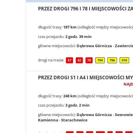
PRZEZ DROGI 796 I 78 I MIEJSCOWOŚCI 
długość trasy:
187 km
(odległość między miejscowośc
czas przejazdu:
2 godz. 39 min
główne miejscowości:
Dąbrowa Górnicza
-
Zawierci
drogi na trasie:
S7
42
78
794
796
910
PRZEZ DROGI S1 I A4 I MIEJSCOWOŚCI 
NAJ
długość trasy:
248 km
(odległość między miejscowośc
czas przejazdu:
3 godz. 2 min
główne miejscowości:
Dąbrowa Górnicza
-
Sosnowie
Kamienna
-
Starachowice