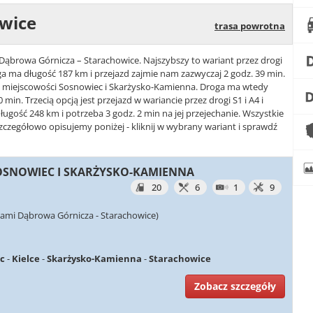
owice
trasa powrotna
e Dąbrowa Górnicza – Starachowice. Najszybszy to wariant przez drogi
ga ma długość 187 km i przejazd zajmie nam zazwyczaj 2 godz. 39 min.
94 i miejscowości Sosnowiec i Skarżysko-Kamienna. Droga ma wtedy
min. Trzecią opcją jest przejazd w wariancie przez drogi S1 i A4 i
ugość 248 km i potrzeba 3 godz. 2 min na jej przejechanie. Wszystkie
czegółowo opisujemy poniżej - kliknij w wybrany wariant i sprawdź
 SOSNOWIEC I SKARŻYSKO-KAMIENNA
20
6
1
9
iami Dąbrowa Górnicza - Starachowice)
c
-
Kielce
-
Skarżysko-Kamienna
-
Starachowice
Zobacz szczegóły