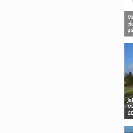
Ma
ek
po
Ja
Ma
G