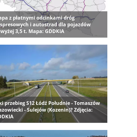
pa z płatnymi odcinkami dróg
spresowych i autostrad dla pojazdów
wyżej 3,5 t. Mapa: GDDKIA
ki przebieg S12 Łódź Południe - Tomaszów
zowiecki - Sulejów (Kozenin)? Zdjęcia:
DDKIA