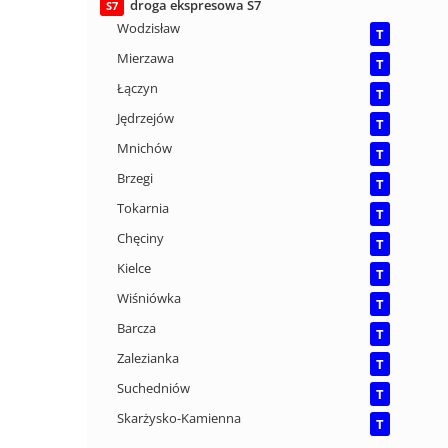
droga ekspresowa S7
S7
Wodzisław
T
Mierzawa
T
Łączyn
T
Jędrzejów
T
Mnichów
T
Brzegi
T
Tokarnia
T
Chęciny
T
Kielce
T
Wiśniówka
T
Barcza
T
Zalezianka
T
Suchedniów
T
Skarżysko-Kamienna
T