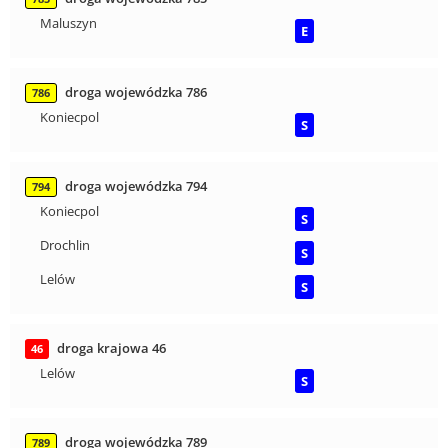
Maluszyn
E
droga wojewódzka 786
786
Koniecpol
S
droga wojewódzka 794
794
Koniecpol
S
Drochlin
S
Lelów
S
droga krajowa 46
46
Lelów
S
droga wojewódzka 789
789