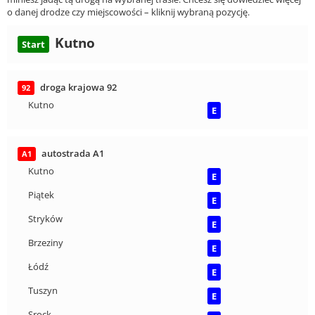
o danej drodze czy miejscowości – kliknij wybraną pozycję.
Kutno
Start
droga krajowa 92
92
Kutno
E
autostrada A1
A1
Kutno
E
Piątek
E
Stryków
E
Brzeziny
E
Łódź
E
Tuszyn
E
Srock