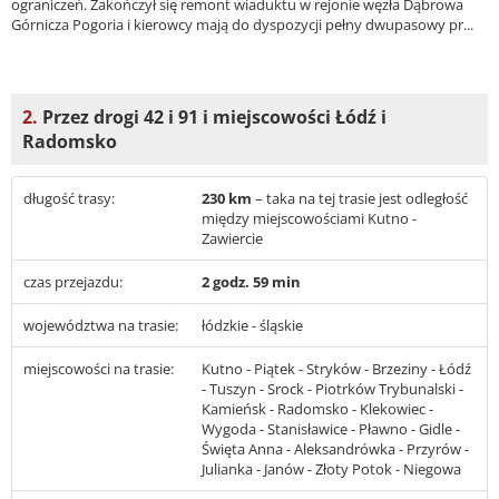
ograniczeń. Zakończył się remont wiaduktu w rejonie węzła Dąbrowa
Górnicza Pogoria i kierowcy mają do dyspozycji pełny dwupasowy pr...
2.
Przez drogi 42 i 91 i miejscowości Łódź i
Radomsko
długość trasy:
230 km
– taka na tej trasie jest odległość
między miejscowościami Kutno -
Zawiercie
czas przejazdu:
2 godz. 59 min
województwa na trasie:
łódzkie - śląskie
miejscowości na trasie:
Kutno - Piątek - Stryków - Brzeziny - Łódź
- Tuszyn - Srock - Piotrków Trybunalski -
Kamieńsk - Radomsko - Klekowiec -
Wygoda - Stanisławice - Pławno - Gidle -
Święta Anna - Aleksandrówka - Przyrów -
Julianka - Janów - Złoty Potok - Niegowa