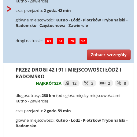
Kutno - Zawiercie)
czas przejazdu:
2 godz. 42 min
główne miejscowości:
Kutno
-
Łódź
-
Piotrków Trybunalski
-
Radomsko
-
Częstochowa
-
Zawiercie
drogi na trasie:
A1
S1
78
92
Zobacz szczegóły
PRZEZ DROGI 42 I 91 I MIEJSCOWOŚCI ŁÓDŹ I
RADOMSKO
NAJKRÓTSZA
12
3
2
8
długość trasy:
230 km
(odległość między miejscowościami
Kutno - Zawiercie)
czas przejazdu:
2 godz. 59 min
główne miejscowości:
Kutno
-
Łódź
-
Piotrków Trybunalski
-
Radomsko