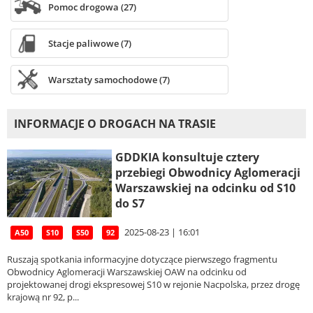
Pomoc drogowa (27)
Stacje paliwowe (7)
Warsztaty samochodowe (7)
INFORMACJE O DROGACH NA TRASIE
GDDKIA konsultuje cztery
przebiegi Obwodnicy Aglomeracji
Warszawskiej na odcinku od S10
do S7
2025-08-23 | 16:01
A50
S10
S50
92
Ruszają spotkania informacyjne dotyczące pierwszego fragmentu
Obwodnicy Aglomeracji Warszawskiej OAW na odcinku od
projektowanej drogi ekspresowej S10 w rejonie Nacpolska, przez drogę
krajową nr 92, p...