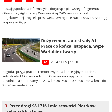
Ruszają spotkania informacyjne dotyczące pierwszego fragmentu
Obwodnicy Aglomeracji Warszawskiej OAW na odcinku od
projektowanej drogi ekspresowej S10 w rejonie Nacpolska, przez drogę
krajową nr 92, p...
Duży remont autostrady A1:
Prace do końca listopada, węzeł
Warlubie otwarty
2024-11-05 | 11:50
A1
Pogoda sprzyja pracom remontowym na koncesyjnym odcinku
autostrady A1 Gdańsk – Toruń. Obecnie na ekipy remontowe i
utrudnienia napotkamy na A1 w km 50+500 do 57+300 oraz w km 0 do
2+420 na węźle Rusoc...
3.
Przez drogi S8 i 716 i miejscowości Piotrków
Trybunalski i Lelów