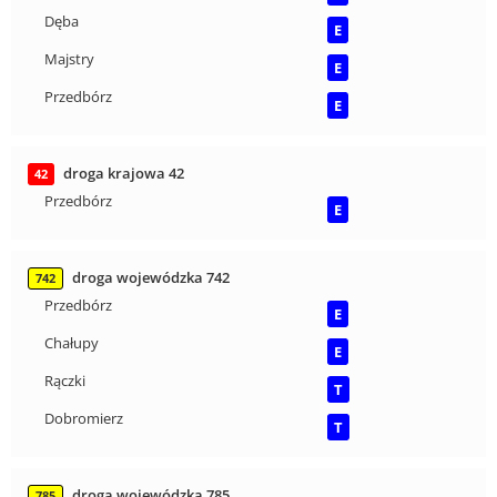
Dęba
E
Majstry
E
Przedbórz
E
droga krajowa 42
42
Przedbórz
E
droga wojewódzka 742
742
Przedbórz
E
Chałupy
E
Rączki
T
Dobromierz
T
droga wojewódzka 785
785