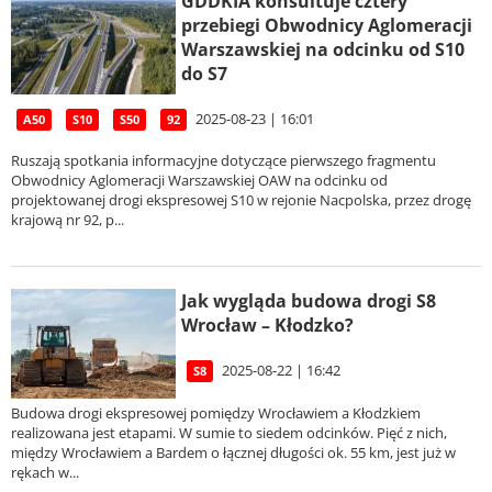
GDDKIA konsultuje cztery
przebiegi Obwodnicy Aglomeracji
Warszawskiej na odcinku od S10
do S7
2025-08-23 | 16:01
A50
S10
S50
92
Ruszają spotkania informacyjne dotyczące pierwszego fragmentu
Obwodnicy Aglomeracji Warszawskiej OAW na odcinku od
projektowanej drogi ekspresowej S10 w rejonie Nacpolska, przez drogę
krajową nr 92, p...
Jak wygląda budowa drogi S8
Wrocław – Kłodzko?
2025-08-22 | 16:42
S8
Budowa drogi ekspresowej pomiędzy Wrocławiem a Kłodzkiem
realizowana jest etapami. W sumie to siedem odcinków. Pięć z nich,
między Wrocławiem a Bardem o łącznej długości ok. 55 km, jest już w
rękach w...