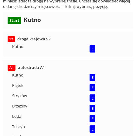
miniesz jadąc tą drogą na wybranej trasie. Chcesz się dowiedzieć więcej
o danej drodze czy miejscowości – kliknij wybraną pozycję.
Kutno
Start
droga krajowa 92
92
Kutno
E
autostrada A1
A1
Kutno
E
Piątek
E
Stryków
E
Brzeziny
E
Łódź
E
Tuszyn
E