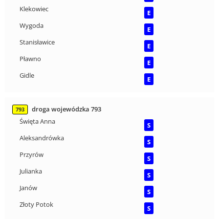
Klekowiec
E
Wygoda
E
Stanisławice
E
Pławno
E
Gidle
E
droga wojewódzka 793
793
Święta Anna
S
Aleksandrówka
S
Przyrów
S
Julianka
S
Janów
S
Złoty Potok
S