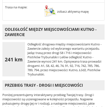
Trasa na mapie:
zobacz aktywną mapę
ODLEGŁOŚĆ MIĘDZY MIEJSCOWOŚCIAMI KUTNO -
ZAWIERCIE
Odległość drogowa między miejscowościami Kutno -
Zawiercie zależy od wybranego wariantu przejazdu.
Jadąc trasą przez drogi S8 i 716 i miejscowości
Piotrków Trybunalski i Lelów odległość Kutno -
241 km
Zawiercie wynosi 241 km. Opisywana trasa prowadzi
drogami: A1, S8, 42, 46, 74, 91, 92, 716, 742, 785, 786,
789, 794, przez miejscowości: Kutno, Łódź, Piotrków
Trybunalski.
PRZEBIEG TRASY - DROGI I MIEJSCOWOŚCI
Poniżej prezentujemy interaktywny przebieg Twojej trasy. Drogi i
miejscowości są uszeregowane w kolejności przejazdu. Najpierw
pokazujemy drogę (jej nr i rodzaj), a następnie miejscowości, jakie