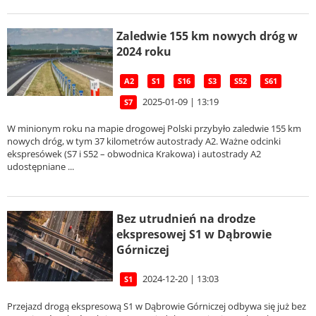
Zaledwie 155 km nowych dróg w
2024 roku
A2
S1
S16
S3
S52
S61
2025-01-09 | 13:19
S7
W minionym roku na mapie drogowej Polski przybyło zaledwie 155 km
nowych dróg, w tym 37 kilometrów autostrady A2. Ważne odcinki
ekspresówek (S7 i S52 – obwodnica Krakowa) i autostrady A2
udostępniane ...
Bez utrudnień na drodze
ekspresowej S1 w Dąbrowie
Górniczej
2024-12-20 | 13:03
S1
Przejazd drogą ekspresową S1 w Dąbrowie Górniczej odbywa się już bez