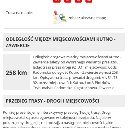
Trasa na mapie:
zobacz aktywną mapę
ODLEGŁOŚĆ MIĘDZY MIEJSCOWOŚCIAMI KUTNO -
ZAWIERCIE
Odległość drogowa między miejscowościami Kutno -
Zawiercie zależy od wybranego wariantu przejazdu.
Jadąc trasą przez drogi 92 i A1 i miejscowości Łódź i
258 km
Radomsko odległość Kutno - Zawiercie wynosi 258
km. Opisywana trasa prowadzi drogami: A1, S1, 78,
92, przez miejscowości: Kutno, Łódź, Piotrków
Trybunalski, Radomsko, Częstochowa, Zawiercie.
PRZEBIEG TRASY - DROGI I MIEJSCOWOŚCI
Poniżej prezentujemy interaktywny przebieg Twojej trasy. Drogi i
miejscowości są uszeregowane w kolejności przejazdu. Najpierw
pokazujemy drogę (jej nr i rodzaj), a następnie miejscowości, jakie
miniesz jadąc tą drogą na wybranej trasie. Chcesz się dowiedzieć więcej