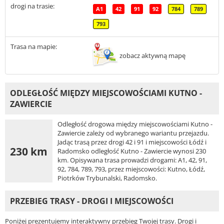
drogi na trasie:
A1
42
91
92
784
789
793
Trasa na mapie:
zobacz aktywną mapę
ODLEGŁOŚĆ MIĘDZY MIEJSCOWOŚCIAMI KUTNO -
ZAWIERCIE
Odległość drogowa między miejscowościami Kutno -
Zawiercie zależy od wybranego wariantu przejazdu.
Jadąc trasą przez drogi 42 i 91 i miejscowości Łódź i
230 km
Radomsko odległość Kutno - Zawiercie wynosi 230
km. Opisywana trasa prowadzi drogami: A1, 42, 91,
92, 784, 789, 793, przez miejscowości: Kutno, Łódź,
Piotrków Trybunalski, Radomsko.
PRZEBIEG TRASY - DROGI I MIEJSCOWOŚCI
Poniżej prezentujemy interaktywny przebieg Twojej trasy. Drogi i