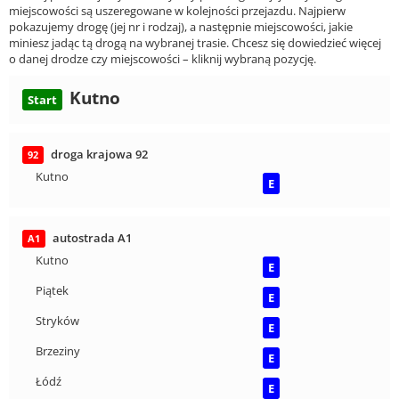
miejscowości są uszeregowane w kolejności przejazdu. Najpierw
pokazujemy drogę (jej nr i rodzaj), a następnie miejscowości, jakie
miniesz jadąc tą drogą na wybranej trasie. Chcesz się dowiedzieć więcej
o danej drodze czy miejscowości – kliknij wybraną pozycję.
Kutno
Start
droga krajowa 92
92
Kutno
E
autostrada A1
A1
Kutno
E
Piątek
E
Stryków
E
Brzeziny
E
Łódź
E