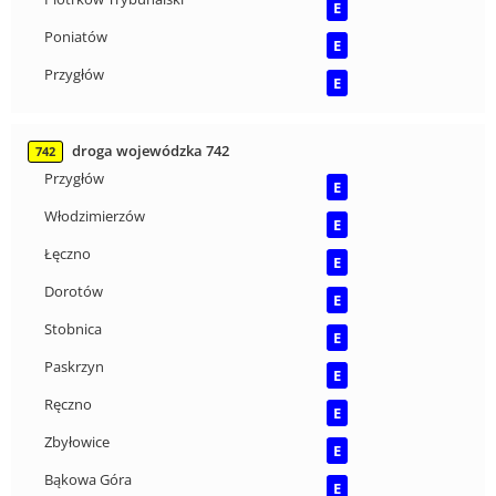
E
Poniatów
E
Przygłów
E
droga wojewódzka 742
742
Przygłów
E
Włodzimierzów
E
Łęczno
E
Dorotów
E
Stobnica
E
Paskrzyn
E
Ręczno
E
Zbyłowice
E
Bąkowa Góra
E