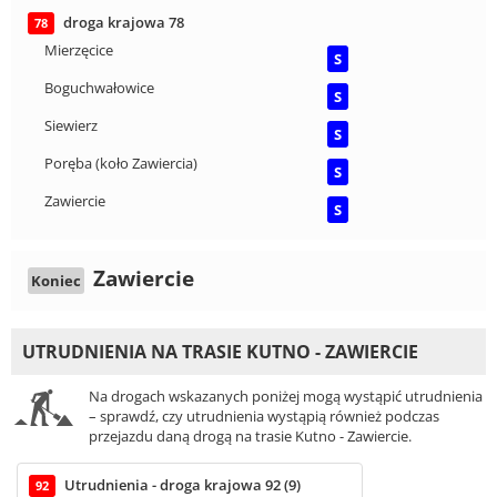
droga krajowa 78
78
Mierzęcice
S
Boguchwałowice
S
Siewierz
S
Poręba (koło Zawiercia)
S
Zawiercie
S
Zawiercie
Koniec
UTRUDNIENIA NA TRASIE KUTNO - ZAWIERCIE
Na drogach wskazanych poniżej mogą wystąpić utrudnienia
– sprawdź, czy utrudnienia wystąpią również podczas
przejazdu daną drogą na trasie Kutno - Zawiercie.
Utrudnienia - droga krajowa 92 (9)
92