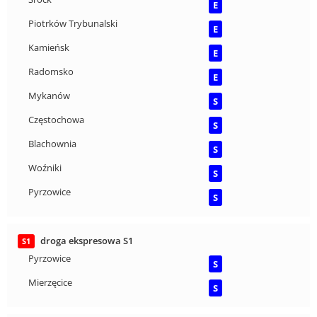
E
Piotrków Trybunalski
E
Kamieńsk
E
Radomsko
E
Mykanów
S
Częstochowa
S
Blachownia
S
Woźniki
S
Pyrzowice
S
droga ekspresowa S1
S1
Pyrzowice
S
Mierzęcice
S