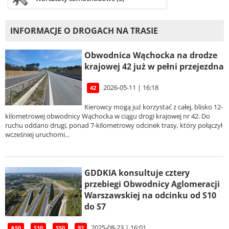
INFORMACJE O DROGACH NA TRASIE
Obwodnica Wąchocka na drodze
krajowej 42 już w pełni przejezdna
2026-05-11 | 16:18
42
Kierowcy mogą już korzystać z całej, blisko 12-
kilometrowej obwodnicy Wąchocka w ciągu drogi krajowej nr 42. Do
ruchu oddano drugi, ponad 7-kilometrowy odcinek trasy, który połączył
wcześniej uruchomi...
GDDKIA konsultuje cztery
przebiegi Obwodnicy Aglomeracji
Warszawskiej na odcinku od S10
do S7
2025-08-23 | 16:01
A50
S10
S50
92