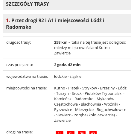
SZCZEGÓŁY TRASY
1.
Przez drogi 92 i A1 i miejscowości Łódź i
Radomsko
długość trasy:
258 km
– taka na tej trasie jest odległość
między miejscowościami Kutno -
Zawiercie
czas przejazdu:
2 godz. 42 min
województwa na trasie:
łódzkie - śląskie
miejscowości na trasie:
Kutno - Piątek - Stryków - Brzeziny - Łódź
- Tuszyn - Srock - Piotrków Trybunalski -
Kamieńsk - Radomsko - Mykanów -
Częstochowa - Blachownia - Woźniki -
Pyrzowice - Mierzęcice - Boguchwałowice
- Siewierz - Poręba (koło Zawiercia) -
Zawiercie
drogi na trasie:
A1
S1
78
92