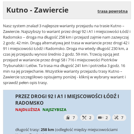
Kutno - Zawiercie
trasa powrotna
Nasz system znalazł 3 najlepsze warianty przejazdu na trasie Kutno –
Zawiercie. Najszybszy to wariant przez drogi 92 i A1 i miejscowości Łódź i
Radomsko – droga ma długość 258 km i przejazd zajmie nam zazwyczaj
2 godz. 42 min. Drugą alternatywą jest trasa w wariancie przez drogi 42 i
91 i miejscowości Łódź i Radomsko. Droga ma wtedy długość 230 km, a
czas jej przejazdu wynosi średnio 2 godz. 59 min. Trzecią opcją jest
przejazd w wariancie przez drogi S8 i 716 i miejscowości Piotrków
Trybunalski i Lelów. Ta trasa ma długość 241 km i potrzeba 3 godz. 16
min na jej przejechanie. Wszystkie warianty przejazdu trasy Kutno –
Zawiercie szczegółowo opisujemy poniżej - kliknij w wybrany wariant i
sprawdź pełen opis trasy.
PRZEZ DROGI 92 I A1 I MIEJSCOWOŚCI ŁÓDŹ I
RADOMSKO
NAJDŁUŻSZA
NAJSZYBSZA
7
2
2
7
długość trasy:
258 km
(odległość między miejscowościami