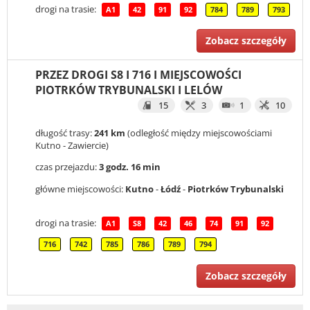
drogi na trasie:
A1
42
91
92
784
789
793
Zobacz szczegóły
PRZEZ DROGI S8 I 716 I MIEJSCOWOŚCI
PIOTRKÓW TRYBUNALSKI I LELÓW
15
3
1
10
długość trasy:
241 km
(odległość między miejscowościami
Kutno - Zawiercie)
czas przejazdu:
3 godz. 16 min
główne miejscowości:
Kutno
-
Łódź
-
Piotrków Trybunalski
drogi na trasie:
A1
S8
42
46
74
91
92
716
742
785
786
789
794
Zobacz szczegóły