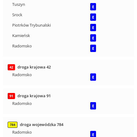
Tuszyn
E
Srock
E
Piotrków Trybunalski
E
Kamieńsk
E
Radomsko
E
droga krajowa 42
42
Radomsko
E
droga krajowa 91
91
Radomsko
E
droga wojewódzka 784
784
Radomsko
E