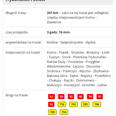
długość trasy:
241 km
– taka na tej trasie jest odległość
między miejscowościami Kutno -
Zawiercie
czas przejazdu:
3 godz. 16 min
województwa na trasie:
łódzkie - świętokrzyskie - śląskie
miejscowości na trasie:
Kutno - Piątek - Stryków - Brzeziny - Łódź
- Tuszyn - Srock - Piotrków Trybunalski -
Raków Duży - Poniatów - Przygłów -
Włodzimierzów - Łęczno - Dorotów -
Stobnica - Paskrzyn - Ręczno - Zbyłowice -
Bąkowa Góra - Dęba - Majstry - Przedbórz
- Chałupy - Rączki - Dobromierz -
Maluszyn - Koniecpol - Drochlin - Lelów
drogi na trasie:
A1
S8
42
46
74
91
92
716
742
785
786
789
794