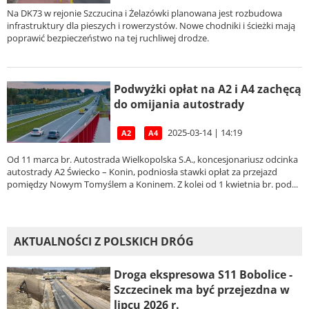
Na DK73 w rejonie Szczucina i Żelazówki planowana jest rozbudowa
infrastruktury dla pieszych i rowerzystów. Nowe chodniki i ścieżki mają
poprawić bezpieczeństwo na tej ruchliwej drodze.
Podwyżki opłat na A2 i A4 zachęcą
do omijania autostrady
2025-03-14 | 14:19
A2
A4
Od 11 marca br. Autostrada Wielkopolska S.A., koncesjonariusz odcinka
autostrady A2 Świecko – Konin, podniosła stawki opłat za przejazd
pomiędzy Nowym Tomyślem a Koninem. Z kolei od 1 kwietnia br. pod...
AKTUALNOŚCI Z POLSKICH DRÓG
Droga ekspresowa S11 Bobolice -
Szczecinek ma być przejezdna w
lipcu 2026 r.