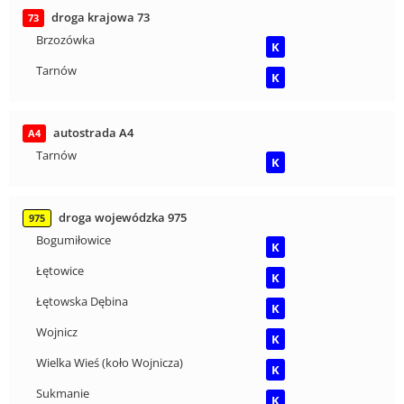
droga krajowa 73
73
Brzozówka
K
Tarnów
K
autostrada A4
A4
Tarnów
K
droga wojewódzka 975
975
Bogumiłowice
K
Łętowice
K
Łętowska Dębina
K
Wojnicz
K
Wielka Wieś (koło Wojnicza)
K
Sukmanie
K