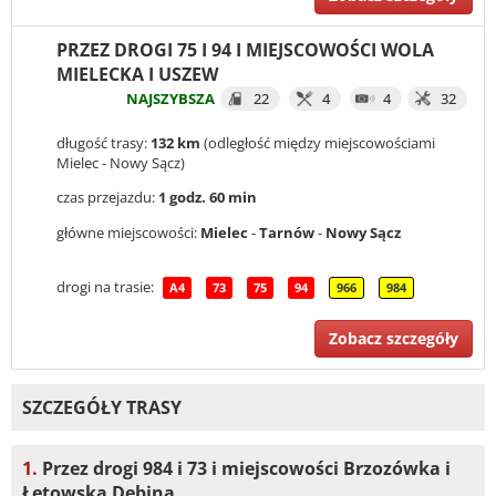
PRZEZ DROGI 75 I 94 I MIEJSCOWOŚCI WOLA
MIELECKA I USZEW
NAJSZYBSZA
22
4
4
32
długość trasy:
132 km
(odległość między miejscowościami
Mielec - Nowy Sącz)
czas przejazdu:
1 godz. 60 min
główne miejscowości:
Mielec
-
Tarnów
-
Nowy Sącz
drogi na trasie:
A4
73
75
94
966
984
Zobacz szczegóły
SZCZEGÓŁY TRASY
1.
Przez drogi 984 i 73 i miejscowości Brzozówka i
Łętowska Dębina