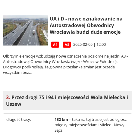
UA i D - nowe oznakowanie na
Autostradowej Obwodnicy
Wrocławia budzi duże emocje
2025-02-05 | 12:00
A4
A8
Olbrzymie emocje wzbudzają nowe oznaczenia poziome na jezdni A8 -
Autostradowej Obwodnicy Wrocławia (węzeł Wrocław Południe).
Drogowcy podkreślają, że główną przesłanką zmian jest przede
wszystkim bez...
3.
Przez drogi 75 i 94 i miejscowości Wola Mielecka i
Uszew
długość trasy:
132 km
– taka na tej trasie jest odległość
między miejscowościami Mielec - Nowy
Sącz