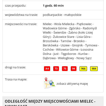
czas przejazdu:
1 godz. 60 min
województwa na trasie:
podkarpackie - małopolskie
miejscowości na trasie:
Mielec - Wola Mielecka - Piątkowiec -
Wadowice Górne - Zgórsko - Radomyśl
Wielki - Świerdże - Żabno (koło Lisiej
Góry) - Żukowice Stare - Lisia Góra -
Brzozówka - Tarnów - Brzesko -
Berskówka - Uszew - Gnojnik - Tymowa -
Czchów - Witowice Górne - Łososina
Dolna - Just - Tęgoborze - Kurów -
Dąbrowa - Wielogłowy - Nowy Sącz
drogi na trasie:
A4
73
75
94
966
984
Trasa na mapie:
zobacz aktywną mapę
ODLEGŁOŚĆ MIĘDZY MIEJSCOWOŚCIAMI MIELEC -