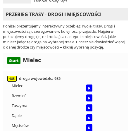
Tarnów, Nowy Sącz.
PRZEBIEG TRASY - DROGI I MIEJSCOWOŚCI
Poniżej prezentujemy interaktywny przebieg Twojej trasy. Drogi i
miejscowości są uszeregowane w kolejności przejazdu. Najpierw
pokazujemy drogę (jej nr i rodzaj), a następnie miejscowości, jakie
miniesz jadąc tą drogą na wybranej trasie. Chcesz się dowiedzieć więcej
o danej drodze czy miejscowości – kliknij wybraną pozycję.
Mielec
Start
droga wojewódzka 985
985
Mielec
R
Rzemień
R
Tuszyma
R
Dąbie
R
Męciszów
R