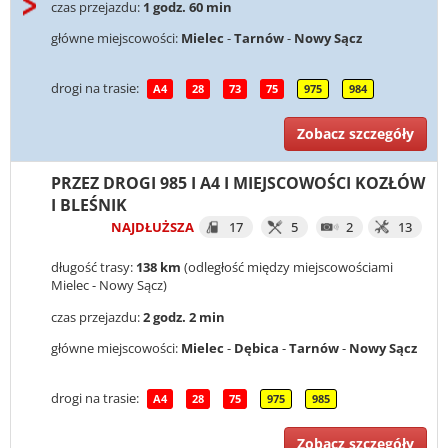
czas przejazdu:
1 godz. 60 min
główne miejscowości:
Mielec
-
Tarnów
-
Nowy Sącz
drogi na trasie:
A4
28
73
75
975
984
Zobacz szczegóły
PRZEZ DROGI 985 I A4 I MIEJSCOWOŚCI KOZŁÓW
I BLEŚNIK
NAJDŁUŻSZA
17
5
2
13
długość trasy:
138 km
(odległość między miejscowościami
Mielec - Nowy Sącz)
czas przejazdu:
2 godz. 2 min
główne miejscowości:
Mielec
-
Dębica
-
Tarnów
-
Nowy Sącz
drogi na trasie:
A4
28
75
975
985
Zobacz szczegóły