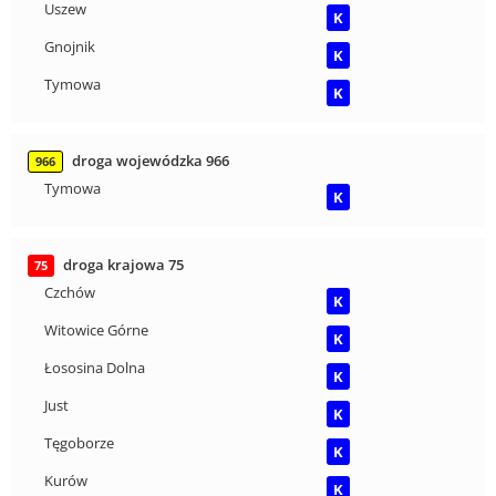
Uszew
K
Gnojnik
K
Tymowa
K
droga wojewódzka 966
966
Tymowa
K
droga krajowa 75
75
Czchów
K
Witowice Górne
K
Łososina Dolna
K
Just
K
Tęgoborze
K
Kurów
K