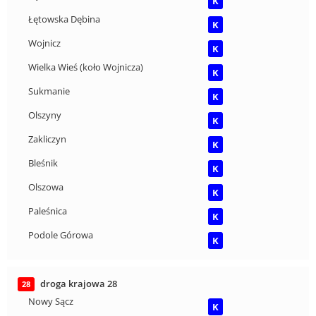
K
Łętowska Dębina
K
Wojnicz
K
Wielka Wieś (koło Wojnicza)
K
Sukmanie
K
Olszyny
K
Zakliczyn
K
Bleśnik
K
Olszowa
K
Paleśnica
K
Podole Górowa
K
droga krajowa 28
28
Nowy Sącz
K