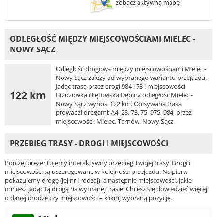
zobacz aktywną mapę
ODLEGŁOŚĆ MIĘDZY MIEJSCOWOŚCIAMI MIELEC -
NOWY SĄCZ
Odległość drogowa między miejscowościami Mielec -
Nowy Sącz zależy od wybranego wariantu przejazdu.
Jadąc trasą przez drogi 984 i 73 i miejscowości
122 km
Brzozówka i Łętowska Dębina odległość Mielec -
Nowy Sącz wynosi 122 km. Opisywana trasa
prowadzi drogami: A4, 28, 73, 75, 975, 984, przez
miejscowości: Mielec, Tarnów, Nowy Sącz.
PRZEBIEG TRASY - DROGI I MIEJSCOWOŚCI
Poniżej prezentujemy interaktywny przebieg Twojej trasy. Drogi i
miejscowości są uszeregowane w kolejności przejazdu. Najpierw
pokazujemy drogę (jej nr i rodzaj), a następnie miejscowości, jakie
miniesz jadąc tą drogą na wybranej trasie. Chcesz się dowiedzieć więcej
o danej drodze czy miejscowości – kliknij wybraną pozycję.