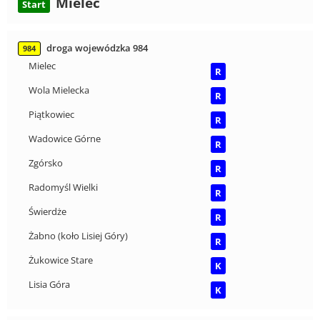
Mielec
Start
droga wojewódzka 984
984
Mielec
R
Wola Mielecka
R
Piątkowiec
R
Wadowice Górne
R
Zgórsko
R
Radomyśl Wielki
R
Świerdże
R
Żabno (koło Lisiej Góry)
R
Żukowice Stare
K
Lisia Góra
K