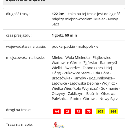
długość trasy:
122 km
– taka na tej trasie jest odległość
między miejscowościami Mielec - Nowy
Sącz
czas przejazdu:
1 godz. 60 min
województwa na trasie:
podkarpackie - małopolskie
miejscowości na trasie:
Mielec - Wola Mielecka - Piątkowiec -
Wadowice Górne - Zgórsko - Radomyśl
Wielki - Świerdże - Żabno (koło Lisiej
Góry) - Żukowice Stare - Lisia Góra -
Brzozówka - Tarnów - Bogumiłowice -
Łętowice - Łętowska Dębina - Wojnicz -
Wielka Wieś (koło Wojnicza) - Sukmanie -
Olszyny - Zakliczyn - Bleśnik - Olszowa -
Paleśnica - Podole Górowa - Nowy Sącz
drogi na trasie:
A4
28
73
75
975
984
Trasa na mapie: