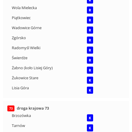
R
Wola Mielecka
R
Piątkowiec
R
Wadowice Górne
R
Zgórsko
R
Radomyśl Wielki
R
Świerdże
R
Żabno (koło Lisiej Góry)
R
Żukowice Stare
K
Lisia Góra
K
droga krajowa 73
73
Brzozówka
K
Tarnów
K