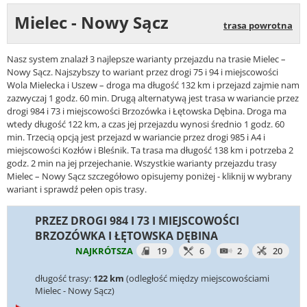
Mielec - Nowy Sącz
trasa powrotna
Nasz system znalazł 3 najlepsze warianty przejazdu na trasie Mielec –
Nowy Sącz. Najszybszy to wariant przez drogi 75 i 94 i miejscowości
Wola Mielecka i Uszew – droga ma długość 132 km i przejazd zajmie nam
zazwyczaj 1 godz. 60 min. Drugą alternatywą jest trasa w wariancie przez
drogi 984 i 73 i miejscowości Brzozówka i Łętowska Dębina. Droga ma
wtedy długość 122 km, a czas jej przejazdu wynosi średnio 1 godz. 60
min. Trzecią opcją jest przejazd w wariancie przez drogi 985 i A4 i
miejscowości Kozłów i Bleśnik. Ta trasa ma długość 138 km i potrzeba 2
godz. 2 min na jej przejechanie. Wszystkie warianty przejazdu trasy
Mielec – Nowy Sącz szczegółowo opisujemy poniżej - kliknij w wybrany
wariant i sprawdź pełen opis trasy.
PRZEZ DROGI 984 I 73 I MIEJSCOWOŚCI
BRZOZÓWKA I ŁĘTOWSKA DĘBINA
NAJKRÓTSZA
19
6
2
20
długość trasy:
122 km
(odległość między miejscowościami
Mielec - Nowy Sącz)