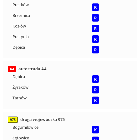
Pustków
R
Brzeźnica
R
Kozłów
R
Pustynia
R
Dębica
R
autostrada A4
A4
Dębica
R
Żyraków
R
Tarnów
K
droga wojewódzka 975
975
Bogumiłowice
K
Łętowice