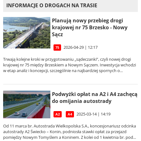
INFORMACJE O DROGACH NA TRASIE
Planują nowy przebieg drogi
krajowej nr 75 Brzesko - Nowy
Sącz
2026-04-29 | 12:17
75
Trwają kolejne kroki w przygotowaniu „sądeczanki”, czyli nowej drogi
krajowej nr 75 między Brzeskiem a Nowym Sączem. Inwestycja wchodzi
w etap analiz i koncepcji, szczególnie na najbardziej spornych o...
Podwyżki opłat na A2 i A4 zachęcą
do omijania autostrady
2025-03-14 | 14:19
A2
A4
Od 11 marca br. Autostrada Wielkopolska S.A., koncesjonariusz odcinka
autostrady A2 Świecko – Konin, podniosła stawki opłat za przejazd
pomiędzy Nowym Tomyślem a Koninem. Z kolei od 1 kwietnia br. pod...