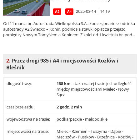
2025-03-14 | 14:19
A2
A4
Od 11 marca br. Autostrada Wielkopolska S.A., koncesjonariusz odcinka
autostrady A2 Świecko – Konin, podniosła stawki opłat za przejazd
pomiędzy Nowym Tomyślem a Koninem. Z kolei od 1 kwietnia br. pod...
2.
Przez drogi 985 i A4 i miejscowości Kozłów i
Bleśnik
długość trasy:
138 km
– taka na tej trasie jest odległość
między miejscowościami Mielec - Nowy
Sącz
czas przejazdu:
2 godz. 2 min
województwa na trasie:
podkarpackie - małopolskie
miejscowości na trasie:
Mielec - Rzemień - Tuszyma - Dąbie -
Męciszów - Pustków - Brzeźnica - Kozłów -