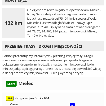
NOWY SĄCZ
Odległość drogowa między miejscowościami Mielec -
Nowy Sącz zależy od wybranego wariantu przejazdu.
Jadąc trasą przez drogi 75 i 94 i miejscowości Wola
132 km
Mielecka i Uszew odległość Mielec - Nowy Sącz
wynosi 132 km. Opisywana trasa prowadzi drogami:
A4, 73, 75, 94, 966, 984, przez miejscowości: Mielec,
Tarnów, Nowy Sącz.
PRZEBIEG TRASY - DROGI I MIEJSCOWOŚCI
Poniżej prezentujemy interaktywny przebieg Twojej trasy. Drogi i
miejscowości są uszeregowane w kolejności przejazdu. Najpierw
pokazujemy drogę (jej nr i rodzaj), a następnie miejscowości, jakie
miniesz jadąc tą drogą na wybranej trasie. Chcesz się dowiedzieć więcej
o danej drodze czy miejscowości – kliknij wybraną pozycję.
Mielec
Start
droga wojewódzka 984
984
Mielec