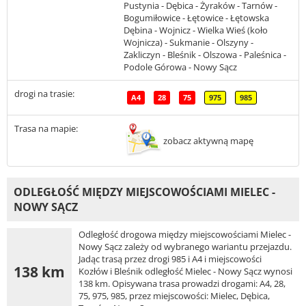
Pustynia - Dębica - Żyraków - Tarnów -
Bogumiłowice - Łętowice - Łętowska
Dębina - Wojnicz - Wielka Wieś (koło
Wojnicza) - Sukmanie - Olszyny -
Zakliczyn - Bleśnik - Olszowa - Paleśnica -
Podole Górowa - Nowy Sącz
drogi na trasie:
A4
28
75
975
985
Trasa na mapie:
zobacz aktywną mapę
ODLEGŁOŚĆ MIĘDZY MIEJSCOWOŚCIAMI MIELEC -
NOWY SĄCZ
Odległość drogowa między miejscowościami Mielec -
Nowy Sącz zależy od wybranego wariantu przejazdu.
Jadąc trasą przez drogi 985 i A4 i miejscowości
138 km
Kozłów i Bleśnik odległość Mielec - Nowy Sącz wynosi
138 km. Opisywana trasa prowadzi drogami: A4, 28,
75, 975, 985, przez miejscowości: Mielec, Dębica,