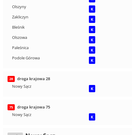
Olszyny
K
Zakliczyn
K
Bleśnik
K
Olszowa
K
Paleśnica
K
Podole Górowa
K
droga krajowa 28
28
Nowy Sącz
K
droga krajowa 75
75
Nowy Sącz
K