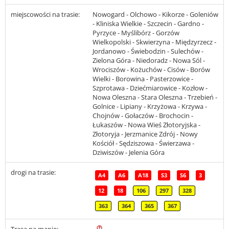
miejscowości na trasie:
Nowogard - Olchowo - Kikorze - Goleniów
- Kliniska Wielkie - Szczecin - Gardno -
Pyrzyce - Myślibórz - Gorzów
Wielkopolski - Skwierzyna - Międzyrzecz -
Jordanowo - Świebodzin - Sulechów -
Zielona Góra - Niedoradz - Nowa Sól -
Wrociszów - Kożuchów - Cisów - Borów
Wielki - Borowina - Pasterzowice -
Szprotawa - Dziećmiarowice - Kozłow -
Nowa Oleszna - Stara Oleszna - Trzebień -
Golnice - Lipiany - Krzyżowa - Krzywa -
Chojnów - Gołaczów - Brochocin -
Łukaszów - Nowa Wieś Złotoryjska -
Złotoryja - Jerzmanice Zdrój - Nowy
Kościół - Sędziszowa - Świerzawa -
Dziwiszów - Jelenia Góra
drogi na trasie:
A4
A6
A18
S3
S6
3
12
18
106
297
328
363
364
365
367