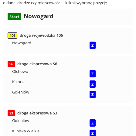
o danej drodze czy miejscowości – kliknij wybraną pozycję.
Nowogard
Start
droga wojewódzka 106
106
Nowogard
Z
droga ekspresowa S6
S6
Olchowo
Z
Kikorze
Z
Goleniów
Z
droga ekspresowa S3
S3
Goleniów
Z
Kliniska Wielkie
Z