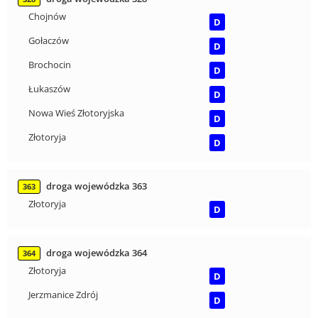
Chojnów
D
Gołaczów
D
Brochocin
D
Łukaszów
D
Nowa Wieś Złotoryjska
D
Złotoryja
D
droga wojewódzka 363
363
Złotoryja
D
droga wojewódzka 364
364
Złotoryja
D
Jerzmanice Zdrój
D