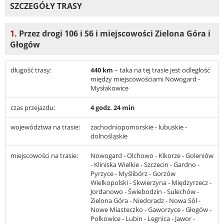
SZCZEGÓŁY TRASY
1.
Przez drogi 106 i S6 i miejscowości Zielona Góra i
Głogów
długość trasy:
440 km
– taka na tej trasie jest odległość
między miejscowościami Nowogard -
Mysłakowice
czas przejazdu:
4 godz. 24 min
województwa na trasie:
zachodniopomorskie - lubuskie -
dolnośląskie
miejscowości na trasie:
Nowogard - Olchowo - Kikorze - Goleniów
- Kliniska Wielkie - Szczecin - Gardno -
Pyrzyce - Myślibórz - Gorzów
Wielkopolski - Skwierzyna - Międzyrzecz -
Jordanowo - Świebodzin - Sulechów -
Zielona Góra - Niedoradz - Nowa Sól -
Nowe Miasteczko - Gaworzyce - Głogów -
Polkowice - Lubin - Legnica - Jawor -