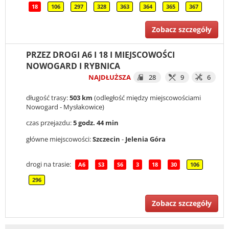
18
106
297
328
363
364
365
367
Zobacz szczegóły
PRZEZ DROGI A6 I 18 I MIEJSCOWOŚCI
NOWOGARD I RYBNICA
NAJDŁUŻSZA
28
9
6
długość trasy:
503 km
(odległość między miejscowościami
Nowogard - Mysłakowice)
czas przejazdu:
5 godz. 44 min
główne miejscowości:
Szczecin
-
Jelenia Góra
drogi na trasie:
A6
S3
S6
3
18
30
106
296
Zobacz szczegóły