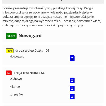
Poniżej prezentujemy interaktywny przebieg Twojej trasy. Drogi i
miejscowości są uszeregowane w kolejności przejazdu. Najpierw
pokazujemy drogę (jej nr i rodzaj), a następnie miejscowości, jakie
miniesz jadąc tą drogą na wybranej trasie. Chcesz się dowiedzieć więcej
o danej drodze czy miejscowości – kliknij wybraną pozycję.
Nowogard
Start
droga wojewódzka 106
106
Nowogard
Z
droga ekspresowa S6
S6
Olchowo
Z
Kikorze
Z
Goleniów
Z