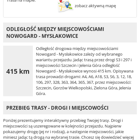
Trasa na mapie:
zobacz aktywną mapę
ODLEGŁOŚĆ MIĘDZY MIEJSCOWOŚCIAMI
NOWOGARD - MYSŁAKOWICE
Odległość drogowa między miejscowościami
Nowogard - Mysłakowice zależy od wybranego
wariantu przejazdu. Jadąc trasą przez drogi S3 i 297 i
miejscowości Szczecin i Jelenia Góra odległość
415 km
Nowogard - Mysłakowice wynosi 415 km. Opisywana
trasa prowadzi drogami: A4, A6, A18, S3, S6, 3, 12, 18,
106, 297, 328, 363, 364, 365, 367, przez miejscowości:
Szczecin, Gorzów Wielkopolski, Zielona Góra, Jelenia
Góra.
PRZEBIEG TRASY - DROGI I MIEJSCOWOŚCI
Poniżej prezentujemy interaktywny przebieg Twojej trasy. Drogi i
miejscowości są uszeregowane w kolejności przejazdu. Najpierw
pokazujemy drogę (jej nr i rodzaj), a następnie miejscowości, jakie
miniesz jadąc tą drogą na wybranej trasie. Chcesz się dowiedzieć więcej