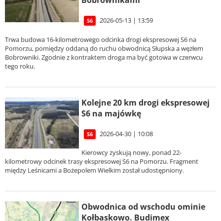
Bobrownikami
2026-05-13 | 13:59
S6
Trwa budowa 16-kilometrowego odcinka drogi ekspresowej S6 na
Pomorzu, pomiędzy oddaną do ruchu obwodnicą Słupska a węzłem
Bobrowniki. Zgodnie z kontraktem droga ma być gotowa w czerwcu
tego roku.
Kolejne 20 km drogi ekspresowej
S6 na majówkę
2026-04-30 | 10:08
S6
Kierowcy zyskują nowy, ponad 22-
kilometrowy odcinek trasy ekspresowej S6 na Pomorzu. Fragment
między Leśnicami a Bożepolem Wielkim został udostępniony.
Obwodnica od wschodu ominie
Kołbaskowo. Budimex