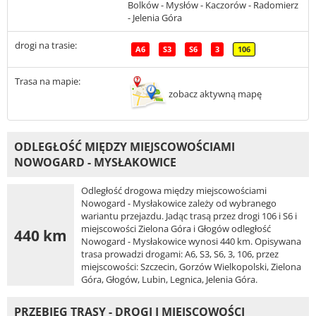
Bolków - Mysłów - Kaczorów - Radomierz
- Jelenia Góra
drogi na trasie:
A6
S3
S6
3
106
Trasa na mapie:
zobacz aktywną mapę
ODLEGŁOŚĆ MIĘDZY MIEJSCOWOŚCIAMI
NOWOGARD - MYSŁAKOWICE
Odległość drogowa między miejscowościami
Nowogard - Mysłakowice zależy od wybranego
wariantu przejazdu. Jadąc trasą przez drogi 106 i S6 i
miejscowości Zielona Góra i Głogów odległość
440 km
Nowogard - Mysłakowice wynosi 440 km. Opisywana
trasa prowadzi drogami: A6, S3, S6, 3, 106, przez
miejscowości: Szczecin, Gorzów Wielkopolski, Zielona
Góra, Głogów, Lubin, Legnica, Jelenia Góra.
PRZEBIEG TRASY - DROGI I MIEJSCOWOŚCI