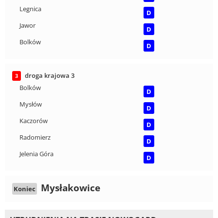
Legnica
D
Jawor
D
Bolków
D
droga krajowa 3
3
Bolków
D
Mysłów
D
Kaczorów
D
Radomierz
D
Jelenia Góra
D
Mysłakowice
Koniec