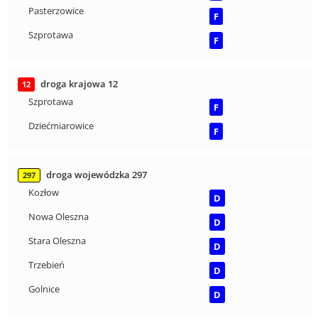
Pasterzowice
F
Szprotawa
F
droga krajowa 12
12
Szprotawa
F
Dziećmiarowice
F
droga wojewódzka 297
297
Kozłow
D
Nowa Oleszna
D
Stara Oleszna
D
Trzebień
D
Golnice
D