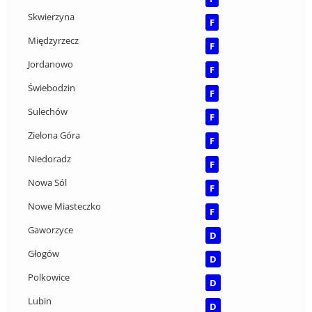
Skwierzyna
F
Międzyrzecz
F
Jordanowo
F
Świebodzin
F
Sulechów
F
Zielona Góra
F
Niedoradz
F
Nowa Sól
F
Nowe Miasteczko
F
Gaworzyce
D
Głogów
D
Polkowice
D
Lubin
D