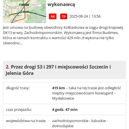
wykonawcą
2025-08-24 | 13:56
A6
13
Jest umowa na budowę obwodnicy Kołbaskowa w ciągu drogi krajowej
DK13 w woj. Zachodniopomorskim. Wykonawcą jest firma Budimex,
która w ramach kontraktu o wartości 429 mln zł wykona nie tylko
obwodnic...
2.
Przez drogi S3 i 297 i miejscowości Szczecin i
Jelenia Góra
długość trasy:
415 km
– taka na tej trasie jest odległość
między miejscowościami Nowogard -
Mysłakowice
czas przejazdu:
4 godz. 47 min
województwa na trasie:
zachodniopomorskie - lubuskie -
dolnośląskie