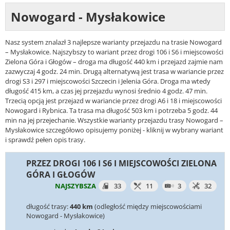
Nowogard - Mysłakowice
Nasz system znalazł 3 najlepsze warianty przejazdu na trasie Nowogard
– Mysłakowice. Najszybszy to wariant przez drogi 106 i S6 i miejscowości
Zielona Góra i Głogów – droga ma długość 440 km i przejazd zajmie nam
zazwyczaj 4 godz. 24 min. Drugą alternatywą jest trasa w wariancie przez
drogi S3 i 297 i miejscowości Szczecin i Jelenia Góra. Droga ma wtedy
długość 415 km, a czas jej przejazdu wynosi średnio 4 godz. 47 min.
Trzecią opcją jest przejazd w wariancie przez drogi A6 i 18 i miejscowości
Nowogard i Rybnica. Ta trasa ma długość 503 km i potrzeba 5 godz. 44
min na jej przejechanie. Wszystkie warianty przejazdu trasy Nowogard –
Mysłakowice szczegółowo opisujemy poniżej - kliknij w wybrany wariant
i sprawdź pełen opis trasy.
PRZEZ DROGI 106 I S6 I MIEJSCOWOŚCI ZIELONA
GÓRA I GŁOGÓW
NAJSZYBSZA
33
11
3
32
długość trasy:
440 km
(odległość między miejscowościami
Nowogard - Mysłakowice)