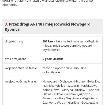
która w ramach kontraktu o wartości 429 mln zł wykona nie tylko
obwodnic...
3.
Przez drogi A6 i 18 i miejscowości Nowogard i
Rybnica
długość trasy:
503 km
– taka na tej trasie jest odległość
między miejscowościami Nowogard -
Mysłakowice
czas przejazdu:
5 godz. 44 min
województwa na trasie:
zachodniopomorskie - lubuskie -
dolnośląskie
miejscowości na trasie:
Nowogard - Olchowo - Kikorze - Goleniów
- Kliniska Wielkie - Szczecin - Radziszewo -
Kołbaskowo - Olszyna - Królów - Rusocice
- Iłowa - Klików - Ruszów - Jagodzin -
Piaseczna - Stary Węgliniec - Węgliniec -
Czerwona Woda - Jeleniów - Godzieszów -