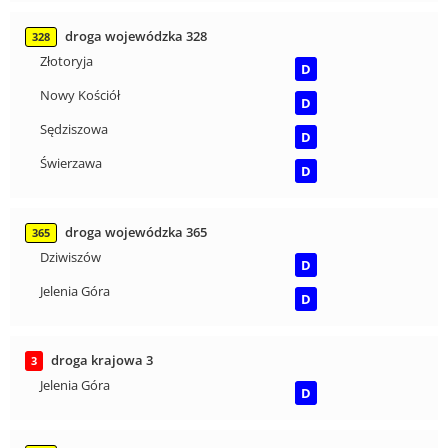
droga wojewódzka 328
328
Złotoryja
D
Nowy Kościół
D
Sędziszowa
D
Świerzawa
D
droga wojewódzka 365
365
Dziwiszów
D
Jelenia Góra
D
droga krajowa 3
3
Jelenia Góra
D