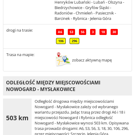
Henryków Lubański - Lubań - Olszyna -
Biedrzychowice - Gryfów Śląski -
Radoniów - Chmieleń - Pasiecznik -
Barcinek - Rybnica - Jelenia Góra
drogi na trasie:
A6
S3
S6
3
18
30
106
296
Trasa na mapie:
zobacz aktywną mapę
ODLEGŁOŚĆ MIĘDZY MIEJSCOWOŚCIAMI
NOWOGARD - MYSŁAKOWICE
Odległość drogowa między miejscowościami
Nowogard - Mysłakowice zależy od wybranego
wariantu przejazdu. Jadąc trasą przez drogi A6 i 18 i
503 km
miejscowości Nowogard i Rybnica odległość
Nowogard - Mysłakowice wynosi 503 km. Opisywana
trasa prowadzi drogami: A6, S3, S6, 3, 18, 30, 106, 296,
przez miejscowości: Szczecin, Jelenia Góra.