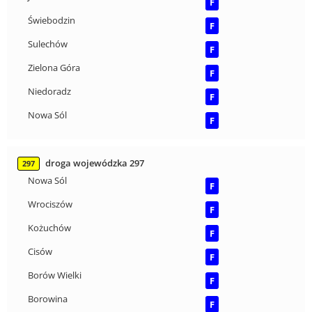
F
Świebodzin
F
Sulechów
F
Zielona Góra
F
Niedoradz
F
Nowa Sól
F
droga wojewódzka 297
297
Nowa Sól
F
Wrociszów
F
Kożuchów
F
Cisów
F
Borów Wielki
F
Borowina
F