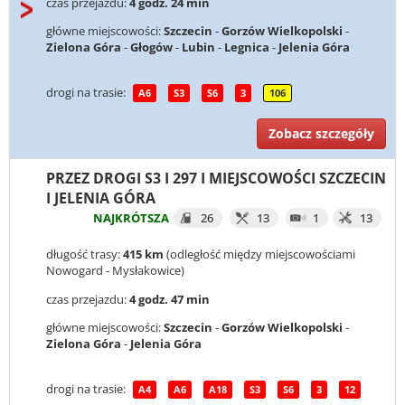
czas przejazdu:
4 godz. 24 min
główne miejscowości:
Szczecin
-
Gorzów Wielkopolski
-
Zielona Góra
-
Głogów
-
Lubin
-
Legnica
-
Jelenia Góra
drogi na trasie:
A6
S3
S6
3
106
Zobacz szczegóły
PRZEZ DROGI S3 I 297 I MIEJSCOWOŚCI SZCZECIN
I JELENIA GÓRA
NAJKRÓTSZA
26
13
1
13
długość trasy:
415 km
(odległość między miejscowościami
Nowogard - Mysłakowice)
czas przejazdu:
4 godz. 47 min
główne miejscowości:
Szczecin
-
Gorzów Wielkopolski
-
Zielona Góra
-
Jelenia Góra
drogi na trasie:
A4
A6
A18
S3
S6
3
12