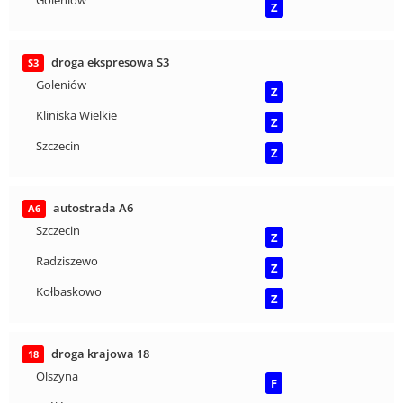
Goleniów
Z
droga ekspresowa S3
S3
Goleniów
Z
Kliniska Wielkie
Z
Szczecin
Z
autostrada A6
A6
Szczecin
Z
Radziszewo
Z
Kołbaskowo
Z
droga krajowa 18
18
Olszyna
F