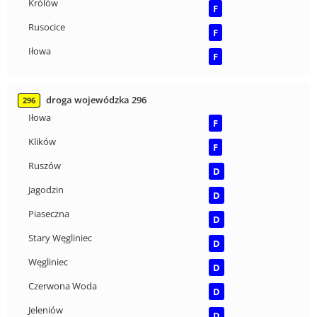
Królów
F
Rusocice
F
Iłowa
F
droga wojewódzka 296
296
Iłowa
F
Klików
F
Ruszów
D
Jagodzin
D
Piaseczna
D
Stary Węgliniec
D
Węgliniec
D
Czerwona Woda
D
Jeleniów
D