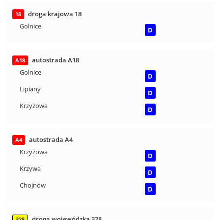
droga krajowa 18
18
Golnice
D
autostrada A18
A18
Golnice
D
Lipiany
D
Krzyżowa
D
autostrada A4
A4
Krzyżowa
D
Krzywa
D
Chojnów
D
droga wojewódzka 328
328