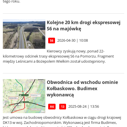
tego roku.
Kolejne 20 km drogi ekspresowej
S6 na majówkę
2026-04-30 | 10:08
S6
Kierowcy zyskują nowy, ponad 22-
kilometrowy odcinek trasy ekspresowej S6 na Pomorzu. Fragment
między Leśnicami a Bożepolem Wielkim został udostępniony.
Obwodnica od wschodu ominie
Kołbaskowo. Budimex
wykonawcą
2025-08-24 | 13:56
A6
13
Jest umowa na budowę obwodnicy Kołbaskowa w ciągu drogi krajowej
DK13 w woj. Zachodniopomorskim. Wykonawcą jest firma Budimex,