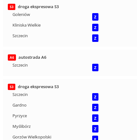
droga ekspresowa S3
S3
Goleniów
Z
Kliniska Wielkie
Z
Szczecin
Z
autostrada A6
A6
Szczecin
Z
droga ekspresowa S3
S3
Szczecin
Z
Gardno
Z
Pyrzyce
Z
Myślibórz
Z
Gorzów Wielkopolski
F