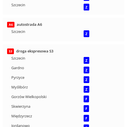
Szczecin
Z
autostrada A6
A6
Szczecin
Z
droga ekspresowa S3
S3
Szczecin
Z
Gardno
Z
Pyrzyce
Z
Myślibórz
Z
Gorzów Wielkopolski
F
Skwierzyna
F
Międzyrzecz
F
Jordanowo