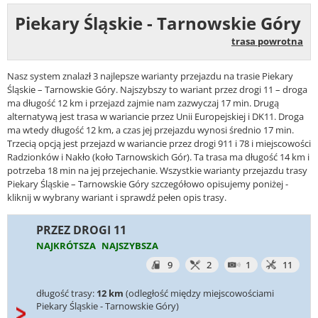
Piekary Śląskie - Tarnowskie Góry
trasa powrotna
Nasz system znalazł 3 najlepsze warianty przejazdu na trasie Piekary
Śląskie – Tarnowskie Góry. Najszybszy to wariant przez drogi 11 – droga
ma długość 12 km i przejazd zajmie nam zazwyczaj 17 min. Drugą
alternatywą jest trasa w wariancie przez Unii Europejskiej i DK11. Droga
ma wtedy długość 12 km, a czas jej przejazdu wynosi średnio 17 min.
Trzecią opcją jest przejazd w wariancie przez drogi 911 i 78 i miejscowości
Radzionków i Nakło (koło Tarnowskich Gór). Ta trasa ma długość 14 km i
potrzeba 18 min na jej przejechanie. Wszystkie warianty przejazdu trasy
Piekary Śląskie – Tarnowskie Góry szczegółowo opisujemy poniżej -
kliknij w wybrany wariant i sprawdź pełen opis trasy.
PRZEZ DROGI 11
NAJKRÓTSZA
NAJSZYBSZA
9
2
1
11
długość trasy:
12 km
(odległość między miejscowościami
Piekary Śląskie - Tarnowskie Góry)