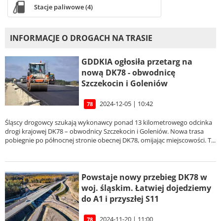
Stacje paliwowe (4)
INFORMACJE O DROGACH NA TRASIE
GDDKIA ogłosiła przetarg na
nową DK78 - obwodnicę
Szczekocin i Goleniów
2024-12-05 | 10:42
78
Śląscy drogowcy szukają wykonawcy ponad 13 kilometrowego odcinka
drogi krajowej DK78 – obwodnicy Szczekocin i Goleniów. Nowa trasa
pobiegnie po północnej stronie obecnej DK78, omijając miejscowości. T...
Powstaje nowy przebieg DK78 w
woj. śląskim. Łatwiej dojedziemy
do A1 i przyszłej S11
2024-11-20 | 11:00
78