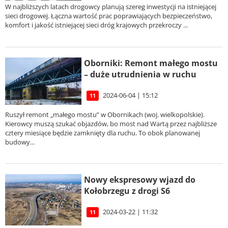
W najbliższych latach drogowcy planują szereg inwestycji na istniejącej
sieci drogowej. Łączna wartość prac poprawiających bezpieczeństwo,
komfort i jakość istniejącej sieci dróg krajowych przekroczy ...
Oborniki: Remont małego mostu
– duże utrudnienia w ruchu
2024-06-04 | 15:12
11
Ruszył remont „małego mostu” w Obornikach (woj. wielkopolskie).
Kierowcy muszą szukać objazdów, bo most nad Wartą przez najbliższe
cztery miesiące będzie zamknięty dla ruchu. To obok planowanej
budowy...
Nowy ekspresowy wjazd do
Kołobrzegu z drogi S6
2024-03-22 | 11:32
11