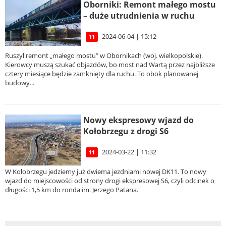
Oborniki: Remont małego mostu
– duże utrudnienia w ruchu
2024-06-04 | 15:12
11
Ruszył remont „małego mostu” w Obornikach (woj. wielkopolskie).
Kierowcy muszą szukać objazdów, bo most nad Wartą przez najbliższe
cztery miesiące będzie zamknięty dla ruchu. To obok planowanej
budowy...
Nowy ekspresowy wjazd do
Kołobrzegu z drogi S6
2024-03-22 | 11:32
11
W Kołobrzegu jedziemy już dwiema jezdniami nowej DK11. To nowy
wjazd do miejscowości od strony drogi ekspresowej S6, czyli odcinek o
długości 1,5 km do ronda im. Jerzego Patana.