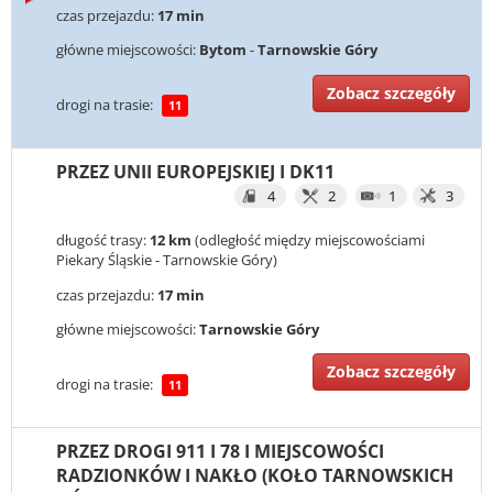
czas przejazdu:
17 min
główne miejscowości:
Bytom
-
Tarnowskie Góry
Zobacz szczegóły
drogi na trasie:
11
PRZEZ UNII EUROPEJSKIEJ I DK11
4
2
1
3
długość trasy:
12 km
(odległość między miejscowościami
Piekary Śląskie - Tarnowskie Góry)
czas przejazdu:
17 min
główne miejscowości:
Tarnowskie Góry
Zobacz szczegóły
drogi na trasie:
11
PRZEZ DROGI 911 I 78 I MIEJSCOWOŚCI
RADZIONKÓW I NAKŁO (KOŁO TARNOWSKICH