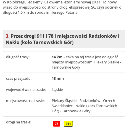
W Kołobrzegu jedziemy już dwiema jezdniami nowej DK11. To nowy
wjazd do miejscowości od strony drogi ekspresowej S6, czyli odcinek o
długości 1,5 km do ronda im. Jerzego Patana.
3.
Przez drogi 911 i 78 i miejscowości Radzionków i
Nakło (koło Tarnowskich Gór)
długość trasy:
14 km
– taka na tej trasie jest odległość
między miejscowościami Piekary Śląskie -
Tarnowskie Góry
czas przejazdu:
18 min
województwa na trasie:
śląskie
miejscowości na trasie:
Piekary Śląskie - Radzionków - Orzech -
Świerklaniec - Nakło (koło Tarnowskich
Gór) - Tarnowskie Góry
drogi na trasie:
78
911