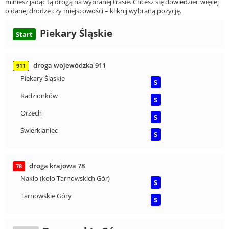
miniesz jadąc tą drogą na wybranej trasie. Chcesz się dowiedzieć więcej
o danej drodze czy miejscowości – kliknij wybraną pozycję.
Piekary Śląskie
Start
droga wojewódzka 911
911
Piekary Śląskie
S
Radzionków
S
Orzech
S
Świerklaniec
S
droga krajowa 78
78
Nakło (koło Tarnowskich Gór)
S
Tarnowskie Góry
S