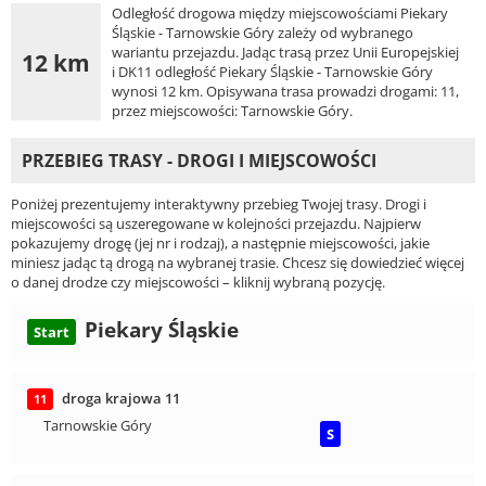
Odległość drogowa między miejscowościami Piekary
Śląskie - Tarnowskie Góry zależy od wybranego
wariantu przejazdu. Jadąc trasą przez Unii Europejskiej
12 km
i DK11 odległość Piekary Śląskie - Tarnowskie Góry
wynosi 12 km. Opisywana trasa prowadzi drogami: 11,
przez miejscowości: Tarnowskie Góry.
PRZEBIEG TRASY - DROGI I MIEJSCOWOŚCI
Poniżej prezentujemy interaktywny przebieg Twojej trasy. Drogi i
miejscowości są uszeregowane w kolejności przejazdu. Najpierw
pokazujemy drogę (jej nr i rodzaj), a następnie miejscowości, jakie
miniesz jadąc tą drogą na wybranej trasie. Chcesz się dowiedzieć więcej
o danej drodze czy miejscowości – kliknij wybraną pozycję.
Piekary Śląskie
Start
droga krajowa 11
11
Tarnowskie Góry
S