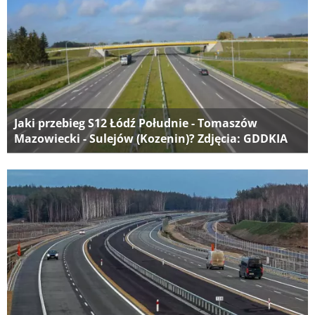
Jaki przebieg S12 Łódź Południe - Tomaszów
Mazowiecki - Sulejów (Kozenin)? Zdjęcia: GDDKIA