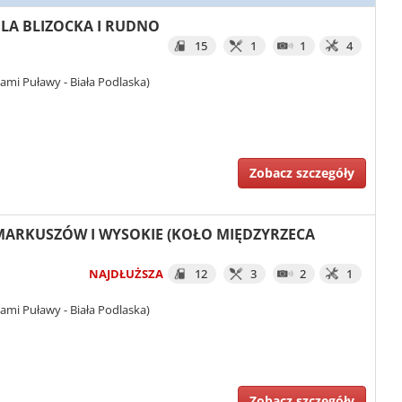
WOLA BLIZOCKA I RUDNO
15
1
1
4
ami Puławy - Biała Podlaska)
Zobacz szczegóły
I MARKUSZÓW I WYSOKIE (KOŁO MIĘDZYRZECA
NAJDŁUŻSZA
12
3
2
1
ami Puławy - Biała Podlaska)
Zobacz szczegóły