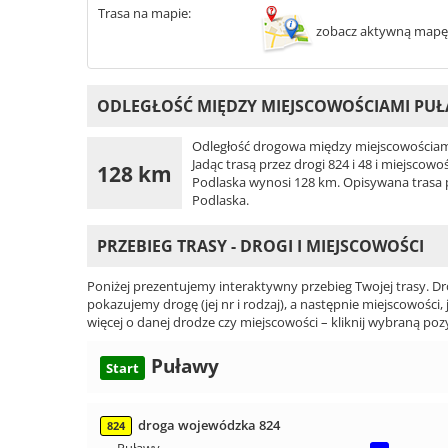
Trasa na mapie:
zobacz aktywną mapę
ODLEGŁOŚĆ MIĘDZY MIEJSCOWOŚCIAMI PUŁ
Odległość drogowa między miejscowościami
Jadąc trasą przez drogi 824 i 48 i miejscow
128 km
Podlaska wynosi 128 km. Opisywana trasa pr
Podlaska.
PRZEBIEG TRASY - DROGI I MIEJSCOWOŚCI
Poniżej prezentujemy interaktywny przebieg Twojej trasy. Dr
pokazujemy drogę (jej nr i rodzaj), a następnie miejscowości, 
więcej o danej drodze czy miejscowości – kliknij wybraną pozy
Puławy
Start
droga wojewódzka 824
824