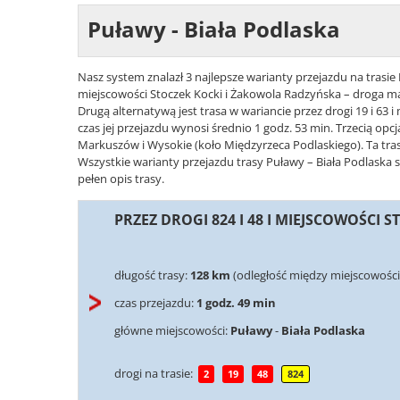
Puławy - Biała Podlaska
Nasz system znalazł 3 najlepsze warianty przejazdu na trasie 
miejscowości Stoczek Kocki i Żakowola Radzyńska – droga ma
Drugą alternatywą jest trasa w wariancie przez drogi 19 i 63
czas jej przejazdu wynosi średnio 1 godz. 53 min. Trzecią opcj
Markuszów i Wysokie (koło Międzyrzeca Podlaskiego). Ta tras
Wszystkie warianty przejazdu trasy Puławy – Biała Podlaska 
pełen opis trasy.
PRZEZ DROGI 824 I 48 I MIEJSCOWOŚCI
długość trasy:
128 km
(odległość między miejscowości
czas przejazdu:
1 godz. 49 min
główne miejscowości:
Puławy
-
Biała Podlaska
drogi na trasie:
2
19
48
824