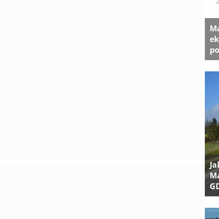
Ma
ek
po
Ja
Ma
G