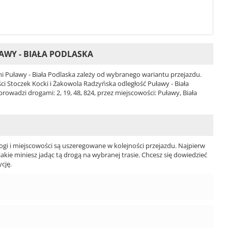
AWY - BIAŁA PODLASKA
 Puławy - Biała Podlaska zależy od wybranego wariantu przejazdu.
ości Stoczek Kocki i Żakowola Radzyńska odległość Puławy - Biała
owadzi drogami: 2, 19, 48, 824, przez miejscowości: Puławy, Biała
ogi i miejscowości są uszeregowane w kolejności przejazdu. Najpierw
jakie miniesz jadąc tą drogą na wybranej trasie. Chcesz się dowiedzieć
cję.