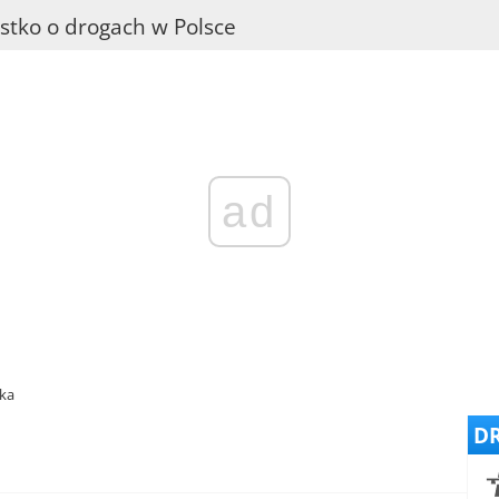
stko o drogach w Polsce
ad
ska
DR