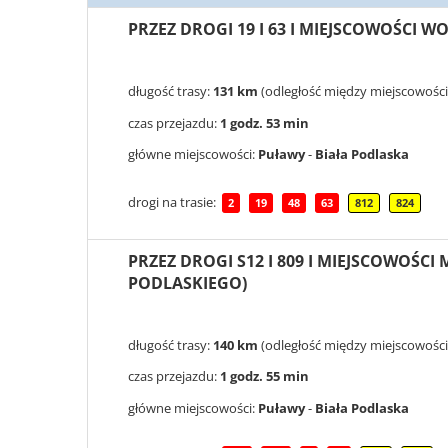
PRZEZ DROGI 19 I 63 I MIEJSCOWOŚCI 
długość trasy:
131 km
(odległość między miejscowości
czas przejazdu:
1 godz. 53 min
główne miejscowości:
Puławy
-
Biała Podlaska
drogi na trasie:
2
19
48
63
812
824
PRZEZ DROGI S12 I 809 I MIEJSCOWOŚC
PODLASKIEGO)
długość trasy:
140 km
(odległość między miejscowości
czas przejazdu:
1 godz. 55 min
główne miejscowości:
Puławy
-
Biała Podlaska