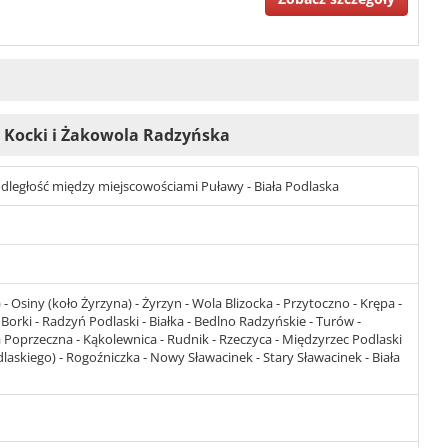
ek Kocki i Żakowola Radzyńska
t odległość między miejscowościami Puławy - Biała Podlaska
 Osiny (koło Żyrzyna) - Żyrzyn - Wola Blizocka - Przytoczno - Krępa -
 Borki - Radzyń Podlaski - Białka - Bedlno Radzyńskie - Turów -
Poprzeczna - Kąkolewnica - Rudnik - Rzeczyca - Międzyrzec Podlaski
laskiego) - Rogoźniczka - Nowy Sławacinek - Stary Sławacinek - Biała