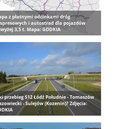
pa z płatnymi odcinkami dróg
spresowych i autostrad dla pojazdów
wyżej 3,5 t. Mapa: GDDKIA
ki przebieg S12 Łódź Południe - Tomaszów
zowiecki - Sulejów (Kozenin)? Zdjęcia:
DDKIA