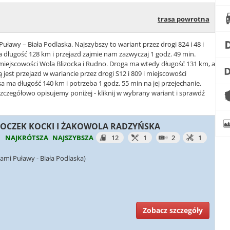
trasa powrotna
Puławy – Biała Podlaska. Najszybszy to wariant przez drogi 824 i 48 i
 długość 128 km i przejazd zajmie nam zazwyczaj 1 godz. 49 min.
 i miejscowości Wola Blizocka i Rudno. Droga ma wtedy długość 131 km, a
ą jest przejazd w wariancie przez drogi S12 i 809 i miejscowości
a ma długość 140 km i potrzeba 1 godz. 55 min na jej przejechanie.
szczegółowo opisujemy poniżej - kliknij w wybrany wariant i sprawdź
 STOCZEK KOCKI I ŻAKOWOLA RADZYŃSKA
NAJKRÓTSZA
NAJSZYBSZA
12
1
2
1
ami Puławy - Biała Podlaska)
Zobacz szczegóły