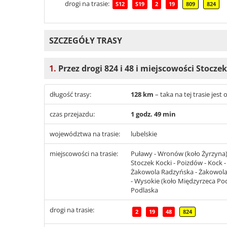
drogi na trasie:
S12
S19
2
19
809
824
SZCZEGÓŁY TRASY
1.
Przez drogi 824 i 48 i miejscowości Stocz
długość trasy:
128 km
– taka na tej trasie jes
czas przejazdu:
1 godz. 49 min
województwa na trasie:
lubelskie
miejscowości na trasie:
Puławy - Wronów (koło Żyrzyna) -
Stoczek Kocki - Poizdów - Kock -
Żakowola Radzyńska - Żakowola 
- Wysokie (koło Międzyrzeca Pod
Podlaska
drogi na trasie:
2
19
48
824