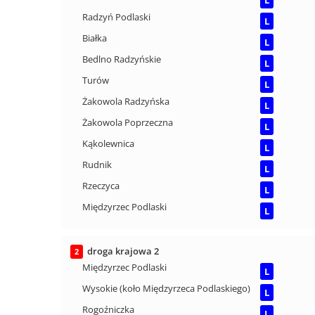
L
Radzyń Podlaski
L
Białka
L
Bedlno Radzyńskie
L
Turów
L
Żakowola Radzyńska
L
Żakowola Poprzeczna
L
Kąkolewnica
L
Rudnik
L
Rzeczyca
L
Międzyrzec Podlaski
L
droga krajowa 2
2
Międzyrzec Podlaski
L
Wysokie (koło Międzyrzeca Podlaskiego)
L
Rogoźniczka
L