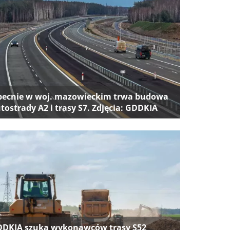
ecnie w woj. mazowieckim trwa budowa
tostrady A2 i trasy S7. Zdjęcia: GDDKIA
DKIA szuka wykonawców trasy S52