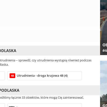
Ob
au
PODLASKA
rudnienia – sprawdź, czy utrudnienia wystąpią również podczas
dlaska.
Utrudnienia - droga krajowa 48 (4)
48
 PODLASKA
leźliśmy łącznie 33 obiektów, które mogą Cię zainteresować.
GD