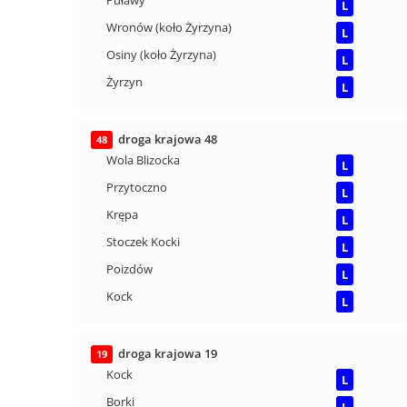
Puławy
L
Wronów (koło Żyrzyna)
L
Osiny (koło Żyrzyna)
L
Żyrzyn
L
droga krajowa 48
48
Wola Blizocka
L
Przytoczno
L
Krępa
L
Stoczek Kocki
L
Poizdów
L
Kock
L
droga krajowa 19
19
Kock
L
Borki