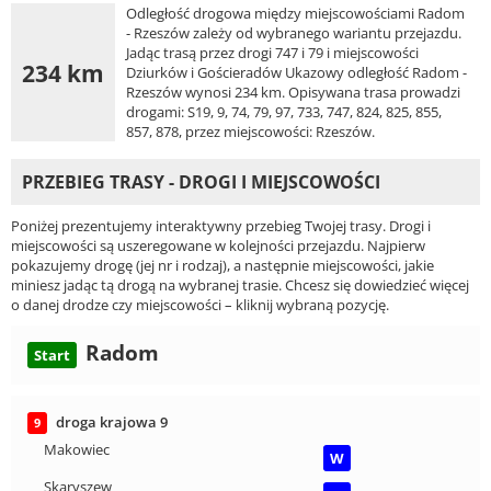
Odległość drogowa między miejscowościami Radom
- Rzeszów zależy od wybranego wariantu przejazdu.
Jadąc trasą przez drogi 747 i 79 i miejscowości
234 km
Dziurków i Gościeradów Ukazowy odległość Radom -
Rzeszów wynosi 234 km. Opisywana trasa prowadzi
drogami: S19, 9, 74, 79, 97, 733, 747, 824, 825, 855,
857, 878, przez miejscowości: Rzeszów.
PRZEBIEG TRASY - DROGI I MIEJSCOWOŚCI
Poniżej prezentujemy interaktywny przebieg Twojej trasy. Drogi i
miejscowości są uszeregowane w kolejności przejazdu. Najpierw
pokazujemy drogę (jej nr i rodzaj), a następnie miejscowości, jakie
miniesz jadąc tą drogą na wybranej trasie. Chcesz się dowiedzieć więcej
o danej drodze czy miejscowości – kliknij wybraną pozycję.
Radom
Start
droga krajowa 9
9
Makowiec
W
Skaryszew