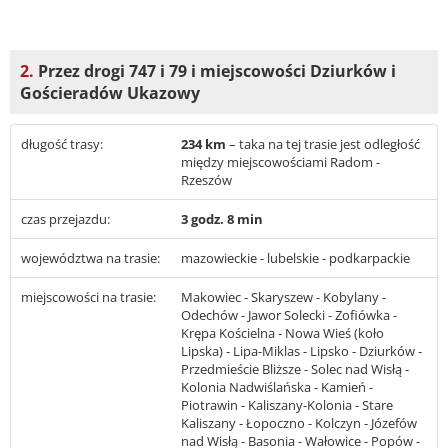
2.
Przez drogi 747 i 79 i miejscowości Dziurków i
Gościeradów Ukazowy
długość trasy:
234 km
– taka na tej trasie jest odległość
między miejscowościami Radom -
Rzeszów
czas przejazdu:
3 godz. 8 min
województwa na trasie:
mazowieckie - lubelskie - podkarpackie
miejscowości na trasie:
Makowiec - Skaryszew - Kobylany -
Odechów - Jawor Solecki - Zofiówka -
Krępa Kościelna - Nowa Wieś (koło
Lipska) - Lipa-Miklas - Lipsko - Dziurków -
Przedmieście Bliższe - Solec nad Wisłą -
Kolonia Nadwiślańska - Kamień -
Piotrawin - Kaliszany-Kolonia - Stare
Kaliszany - Łopoczno - Kolczyn - Józefów
nad Wisłą - Basonia - Wałowice - Popów -