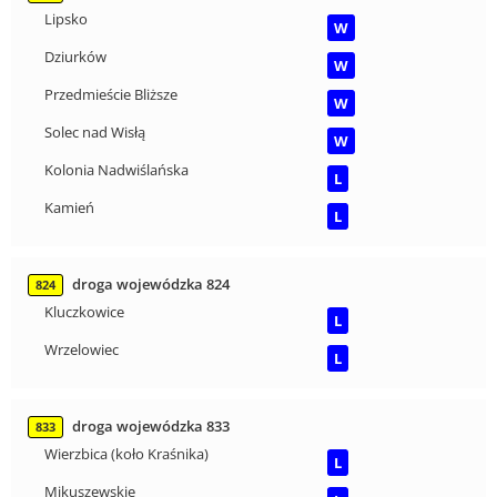
Lipsko
W
Dziurków
W
Przedmieście Bliższe
W
Solec nad Wisłą
W
Kolonia Nadwiślańska
L
Kamień
L
droga wojewódzka 824
824
Kluczkowice
L
Wrzelowiec
L
droga wojewódzka 833
833
Wierzbica (koło Kraśnika)
L
Mikuszewskie