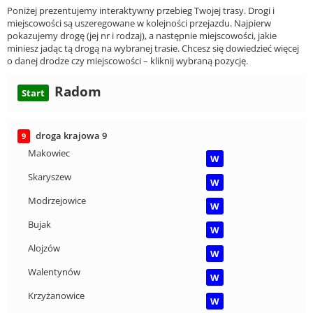
Poniżej prezentujemy interaktywny przebieg Twojej trasy. Drogi i
miejscowości są uszeregowane w kolejności przejazdu. Najpierw
pokazujemy drogę (jej nr i rodzaj), a następnie miejscowości, jakie
miniesz jadąc tą drogą na wybranej trasie. Chcesz się dowiedzieć więcej
o danej drodze czy miejscowości – kliknij wybraną pozycję.
Radom
Start
droga krajowa 9
9
Makowiec
W
Skaryszew
W
Modrzejowice
W
Bujak
W
Alojzów
W
Walentynów
W
Krzyżanowice
W