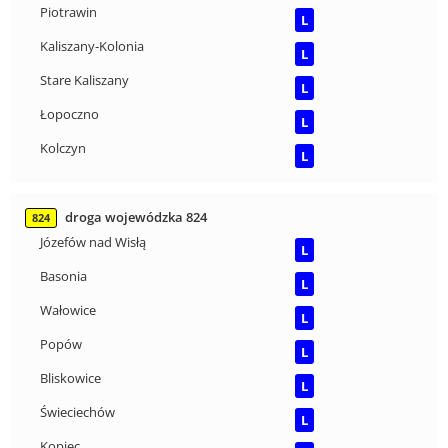
Piotrawin
L
Kaliszany-Kolonia
L
Stare Kaliszany
L
Łopoczno
L
Kolczyn
L
droga wojewódzka 824
824
Józefów nad Wisłą
L
Basonia
L
Wałowice
L
Popów
L
Bliskowice
L
Świeciechów
L
Kopiec