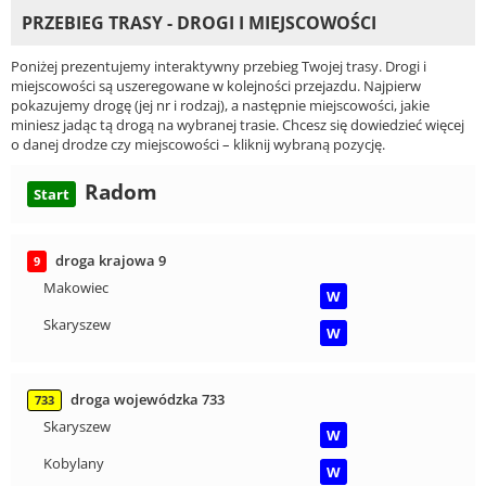
PRZEBIEG TRASY - DROGI I MIEJSCOWOŚCI
Poniżej prezentujemy interaktywny przebieg Twojej trasy. Drogi i
miejscowości są uszeregowane w kolejności przejazdu. Najpierw
pokazujemy drogę (jej nr i rodzaj), a następnie miejscowości, jakie
miniesz jadąc tą drogą na wybranej trasie. Chcesz się dowiedzieć więcej
o danej drodze czy miejscowości – kliknij wybraną pozycję.
Radom
Start
droga krajowa 9
9
Makowiec
W
Skaryszew
W
droga wojewódzka 733
733
Skaryszew
W
Kobylany
W