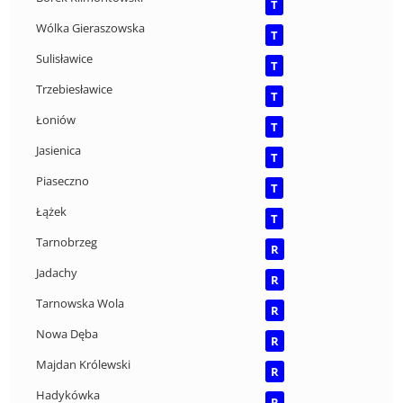
T
Wólka Gieraszowska
T
Sulisławice
T
Trzebiesławice
T
Łoniów
T
Jasienica
T
Piaseczno
T
Łążek
T
Tarnobrzeg
R
Jadachy
R
Tarnowska Wola
R
Nowa Dęba
R
Majdan Królewski
R
Hadykówka
R