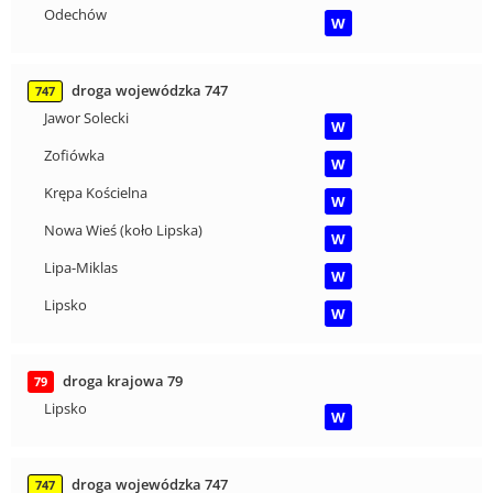
Odechów
W
droga wojewódzka 747
747
Jawor Solecki
W
Zofiówka
W
Krępa Kościelna
W
Nowa Wieś (koło Lipska)
W
Lipa-Miklas
W
Lipsko
W
droga krajowa 79
79
Lipsko
W
droga wojewódzka 747
747