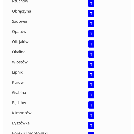
Rżuchów
T
Obręczyna
T
Sadowie
T
Opatów
T
Oficjałów
T
Okalina
T
Włostów
T
Lipnik
T
Kurów
T
Grabina
T
Pęchów
T
Klimontów
T
Byszówka
T
Borek Klimontowski