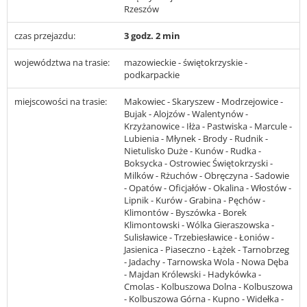
Rzeszów
czas przejazdu:
3 godz. 2 min
województwa na trasie:
mazowieckie - świętokrzyskie -
podkarpackie
miejscowości na trasie:
Makowiec - Skaryszew - Modrzejowice -
Bujak - Alojzów - Walentynów -
Krzyżanowice - Iłża - Pastwiska - Marcule -
Lubienia - Młynek - Brody - Rudnik -
Nietulisko Duże - Kunów - Rudka -
Boksycka - Ostrowiec Świętokrzyski -
Milków - Rżuchów - Obręczyna - Sadowie
- Opatów - Oficjałów - Okalina - Włostów -
Lipnik - Kurów - Grabina - Pęchów -
Klimontów - Byszówka - Borek
Klimontowski - Wólka Gieraszowska -
Sulisławice - Trzebiesławice - Łoniów -
Jasienica - Piaseczno - Łążek - Tarnobrzeg
- Jadachy - Tarnowska Wola - Nowa Dęba
- Majdan Królewski - Hadykówka -
Cmolas - Kolbuszowa Dolna - Kolbuszowa
- Kolbuszowa Górna - Kupno - Widełka -