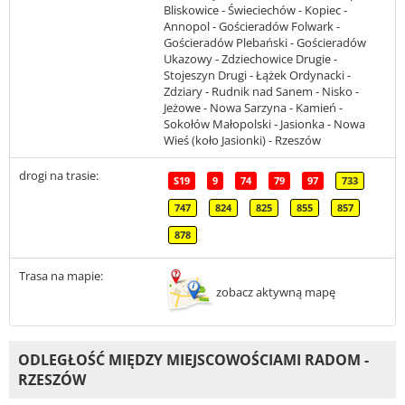
Bliskowice - Świeciechów - Kopiec -
Annopol - Gościeradów Folwark -
Gościeradów Plebański - Gościeradów
Ukazowy - Zdziechowice Drugie -
Stojeszyn Drugi - Łążek Ordynacki -
Zdziary - Rudnik nad Sanem - Nisko -
Jeżowe - Nowa Sarzyna - Kamień -
Sokołów Małopolski - Jasionka - Nowa
Wieś (koło Jasionki) - Rzeszów
drogi na trasie:
S19
9
74
79
97
733
747
824
825
855
857
878
Trasa na mapie:
zobacz aktywną mapę
ODLEGŁOŚĆ MIĘDZY MIEJSCOWOŚCIAMI RADOM -
RZESZÓW