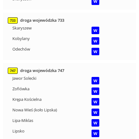
W
droga wojewódzka 733
733
Skaryszew
W
Kobylany
W
Odechów
W
droga wojewódzka 747
747
Jawor Solecki
W
Zofiówka
W
Krępa Kościelna
W
Nowa Wieś (koło Lipska)
W
Lipa-Miklas
W
Lipsko
W