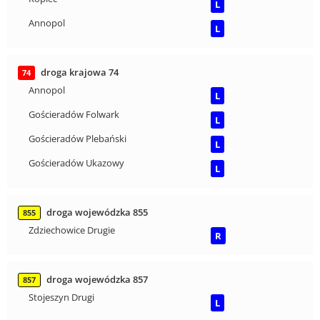
L
Annopol
L
droga krajowa 74
74
Annopol
L
Gościeradów Folwark
L
Gościeradów Plebański
L
Gościeradów Ukazowy
L
droga wojewódzka 855
855
Zdziechowice Drugie
R
droga wojewódzka 857
857
Stojeszyn Drugi
L