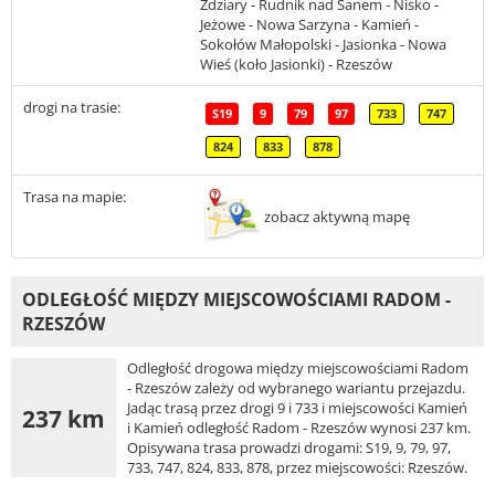
Zdziary - Rudnik nad Sanem - Nisko -
Jeżowe - Nowa Sarzyna - Kamień -
Sokołów Małopolski - Jasionka - Nowa
Wieś (koło Jasionki) - Rzeszów
drogi na trasie:
S19
9
79
97
733
747
824
833
878
Trasa na mapie:
zobacz aktywną mapę
ODLEGŁOŚĆ MIĘDZY MIEJSCOWOŚCIAMI RADOM -
RZESZÓW
Odległość drogowa między miejscowościami Radom
- Rzeszów zależy od wybranego wariantu przejazdu.
Jadąc trasą przez drogi 9 i 733 i miejscowości Kamień
237 km
i Kamień odległość Radom - Rzeszów wynosi 237 km.
Opisywana trasa prowadzi drogami: S19, 9, 79, 97,
733, 747, 824, 833, 878, przez miejscowości: Rzeszów.