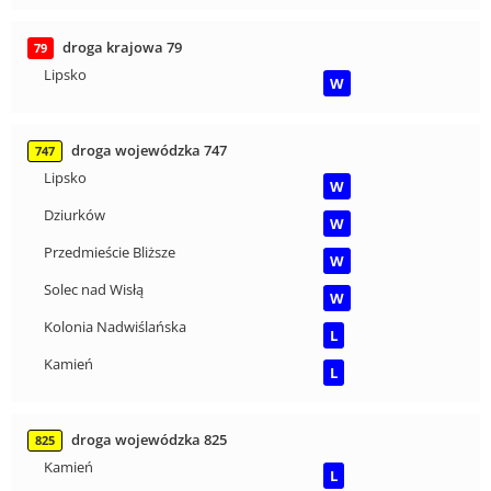
droga krajowa 79
79
Lipsko
W
droga wojewódzka 747
747
Lipsko
W
Dziurków
W
Przedmieście Bliższe
W
Solec nad Wisłą
W
Kolonia Nadwiślańska
L
Kamień
L
droga wojewódzka 825
825
Kamień
L