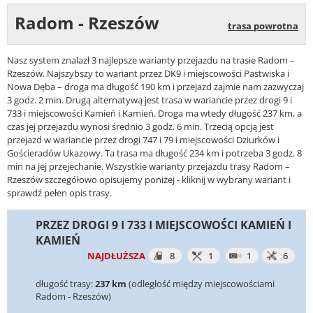
Radom - Rzeszów
trasa powrotna
Nasz system znalazł 3 najlepsze warianty przejazdu na trasie Radom –
Rzeszów. Najszybszy to wariant przez DK9 i miejscowości Pastwiska i
Nowa Dęba – droga ma długość 190 km i przejazd zajmie nam zazwyczaj
3 godz. 2 min. Drugą alternatywą jest trasa w wariancie przez drogi 9 i
733 i miejscowości Kamień i Kamień. Droga ma wtedy długość 237 km, a
czas jej przejazdu wynosi średnio 3 godz. 6 min. Trzecią opcją jest
przejazd w wariancie przez drogi 747 i 79 i miejscowości Dziurków i
Gościeradów Ukazowy. Ta trasa ma długość 234 km i potrzeba 3 godz. 8
min na jej przejechanie. Wszystkie warianty przejazdu trasy Radom –
Rzeszów szczegółowo opisujemy poniżej - kliknij w wybrany wariant i
sprawdź pełen opis trasy.
PRZEZ DROGI 9 I 733 I MIEJSCOWOŚCI KAMIEŃ I
KAMIEŃ
NAJDŁUŻSZA
8
1
1
6
długość trasy:
237 km
(odległość między miejscowościami
Radom - Rzeszów)