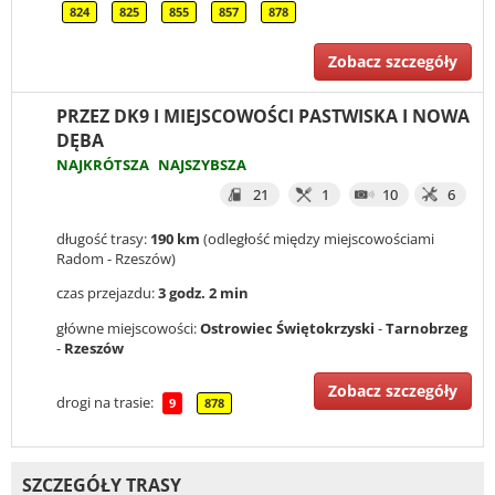
824
825
855
857
878
Zobacz szczegóły
PRZEZ DK9 I MIEJSCOWOŚCI PASTWISKA I NOWA
DĘBA
NAJKRÓTSZA
NAJSZYBSZA
21
1
10
6
długość trasy:
190 km
(odległość między miejscowościami
Radom - Rzeszów)
czas przejazdu:
3 godz. 2 min
główne miejscowości:
Ostrowiec Świętokrzyski
-
Tarnobrzeg
-
Rzeszów
Zobacz szczegóły
drogi na trasie:
9
878
SZCZEGÓŁY TRASY