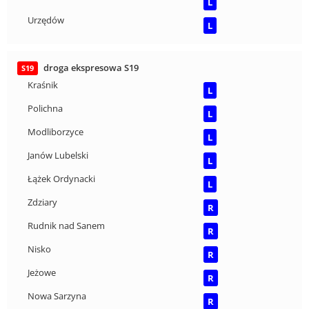
L
Urzędów
L
droga ekspresowa S19
S19
Kraśnik
L
Polichna
L
Modliborzyce
L
Janów Lubelski
L
Łążek Ordynacki
L
Zdziary
R
Rudnik nad Sanem
R
Nisko
R
Jeżowe
R
Nowa Sarzyna
R