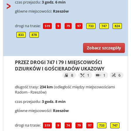
czas przejazdu:
3 godz. 6 min
główne miejscowości:
Rzeszów
drogi na trasie:
S19
9
79
97
733
747
824
833
878
Zobacz szczegóły
PRZEZ DROGI 747 I 79 I MIEJSCOWOŚCI
DZIURKÓW I GOŚCIERADÓW UKAZOWY
8
1
1
6
długość trasy:
234 km
(odległość między miejscowościami
Radom - Rzeszów)
czas przejazdu:
3 godz. 8 min
główne miejscowości:
Rzeszów
drogi na trasie:
S19
9
74
79
97
733
747