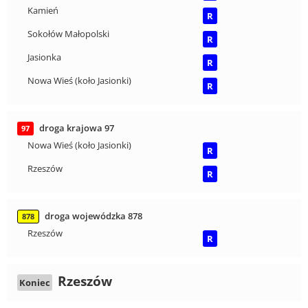
Kamień
R
Sokołów Małopolski
R
Jasionka
R
Nowa Wieś (koło Jasionki)
R
droga krajowa 97
97
Nowa Wieś (koło Jasionki)
R
Rzeszów
R
droga wojewódzka 878
878
Rzeszów
R
Rzeszów
Koniec