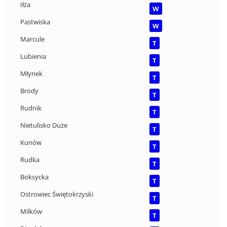
Iłża
W
Pastwiska
W
Marcule
T
Lubienia
T
Młynek
T
Brody
T
Rudnik
T
Nietulisko Duże
T
Kunów
T
Rudka
T
Boksycka
T
Ostrowiec Świętokrzyski
T
Milków
T