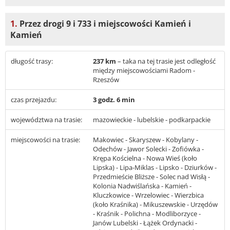
1.
Przez drogi 9 i 733 i miejscowości Kamień i
Kamień
długość trasy:
237 km
– taka na tej trasie jest odległość
między miejscowościami Radom -
Rzeszów
czas przejazdu:
3 godz. 6 min
województwa na trasie:
mazowieckie - lubelskie - podkarpackie
miejscowości na trasie:
Makowiec - Skaryszew - Kobylany -
Odechów - Jawor Solecki - Zofiówka -
Krępa Kościelna - Nowa Wieś (koło
Lipska) - Lipa-Miklas - Lipsko - Dziurków -
Przedmieście Bliższe - Solec nad Wisłą -
Kolonia Nadwiślańska - Kamień -
Kluczkowice - Wrzelowiec - Wierzbica
(koło Kraśnika) - Mikuszewskie - Urzędów
- Kraśnik - Polichna - Modliborzyce -
Janów Lubelski - Łążek Ordynacki -