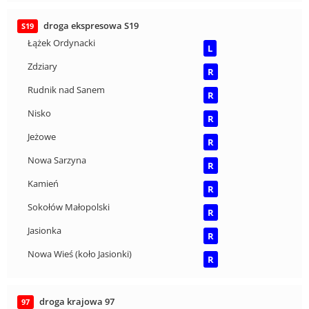
droga ekspresowa S19
S19
Łążek Ordynacki
L
Zdziary
R
Rudnik nad Sanem
R
Nisko
R
Jeżowe
R
Nowa Sarzyna
R
Kamień
R
Sokołów Małopolski
R
Jasionka
R
Nowa Wieś (koło Jasionki)
R
droga krajowa 97
97