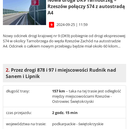
Nowa droga DK9 Tarnobrzeg –
Rzeszów połączy S74 z autostradą
A4
2024-09-25 | 11:59
9
Nowy odcinek drogi krajowej nr 9 (DK9) pobiegnie od drogi ekspresowej
S74 w okolicy Tarnobrzega do węzła Rzeszów Zachód na autostradzie
A4. Odcinek o całkiem nowym przebiegu będzie miał około 60 kilom...
2.
Przez drogi 878 i 97 i miejscowości Rudnik nad
Sanem i Lipnik
długość trasy:
157 km
– taka na tej trasie jest odległość
między miejscowościami Rzeszów -
Ostrowiec Świętokrzyski
czas przejazdu:
2 godz. 15 min
województwa na trasie:
podkarpackie - świętokrzyskie