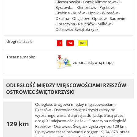
Gieraszowska - Borek Klimontowski -
Byszówka - Klimontów - Pęchów -
Grabina - Kurów - Lipnik - Włostów -
Okalina - Oficjałów - Opatów - Sadowie -
Obręczyna - Rżuchów - Milków -
Ostrowiec Świętokrzyski
drogi na trasie:
9
74
878
Trasa na mapie:
zobacz aktywną mapę
ODLEGŁOŚĆ MIĘDZY MIEJSCOWOŚCIAMI RZESZÓW -
OSTROWIEC ŚWIĘTOKRZYSKI
Odległość drogowa między miejscowościami
Rzeszów - Ostrowiec Świętokrzyski zależy od
wybranego wariantu przejazdu. Jadąc trasą przez
drogi 9 i miejscowości Łążek i Obręczyna odległość
129 km
Rzeszów - Ostrowiec Świętokrzyski wynosi 129 km.
Opisywana trasa prowadzi drogami: 9, 74, 878, przez