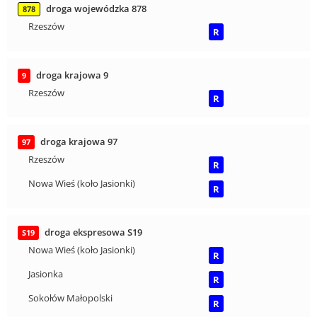
droga wojewódzka 878
878
Rzeszów
R
droga krajowa 9
9
Rzeszów
R
droga krajowa 97
97
Rzeszów
R
Nowa Wieś (koło Jasionki)
R
droga ekspresowa S19
S19
Nowa Wieś (koło Jasionki)
R
Jasionka
R
Sokołów Małopolski
R