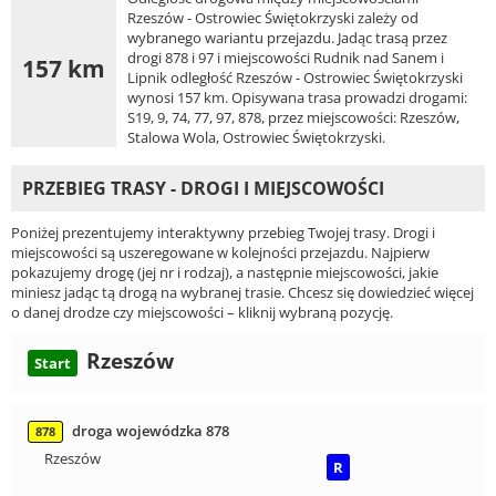
Rzeszów - Ostrowiec Świętokrzyski zależy od
wybranego wariantu przejazdu. Jadąc trasą przez
drogi 878 i 97 i miejscowości Rudnik nad Sanem i
157 km
Lipnik odległość Rzeszów - Ostrowiec Świętokrzyski
wynosi 157 km. Opisywana trasa prowadzi drogami:
S19, 9, 74, 77, 97, 878, przez miejscowości: Rzeszów,
Stalowa Wola, Ostrowiec Świętokrzyski.
PRZEBIEG TRASY - DROGI I MIEJSCOWOŚCI
Poniżej prezentujemy interaktywny przebieg Twojej trasy. Drogi i
miejscowości są uszeregowane w kolejności przejazdu. Najpierw
pokazujemy drogę (jej nr i rodzaj), a następnie miejscowości, jakie
miniesz jadąc tą drogą na wybranej trasie. Chcesz się dowiedzieć więcej
o danej drodze czy miejscowości – kliknij wybraną pozycję.
Rzeszów
Start
droga wojewódzka 878
878
Rzeszów
R