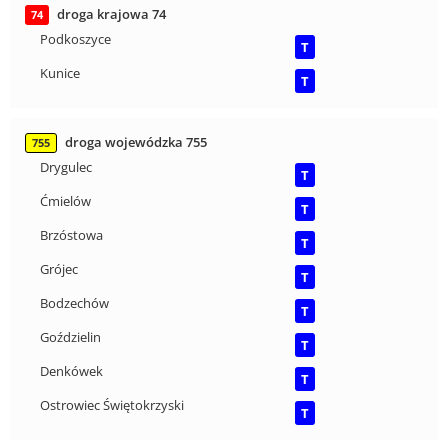
droga krajowa 74
74
Podkoszyce
T
Kunice
T
droga wojewódzka 755
755
Drygulec
T
Ćmielów
T
Brzóstowa
T
Grójec
T
Bodzechów
T
Goździelin
T
Denkówek
T
Ostrowiec Świętokrzyski
T