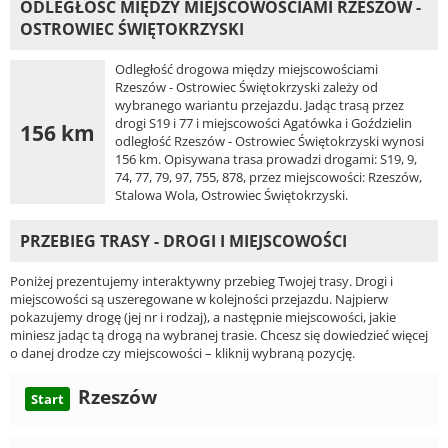
ODLEGŁOŚĆ MIĘDZY MIEJSCOWOŚCIAMI RZESZÓW -
OSTROWIEC ŚWIĘTOKRZYSKI
Odległość drogowa między miejscowościami
Rzeszów - Ostrowiec Świętokrzyski zależy od
wybranego wariantu przejazdu. Jadąc trasą przez
drogi S19 i 77 i miejscowości Agatówka i Goździelin
156 km
odległość Rzeszów - Ostrowiec Świętokrzyski wynosi
156 km. Opisywana trasa prowadzi drogami: S19, 9,
74, 77, 79, 97, 755, 878, przez miejscowości: Rzeszów,
Stalowa Wola, Ostrowiec Świętokrzyski.
PRZEBIEG TRASY - DROGI I MIEJSCOWOŚCI
Poniżej prezentujemy interaktywny przebieg Twojej trasy. Drogi i
miejscowości są uszeregowane w kolejności przejazdu. Najpierw
pokazujemy drogę (jej nr i rodzaj), a następnie miejscowości, jakie
miniesz jadąc tą drogą na wybranej trasie. Chcesz się dowiedzieć więcej
o danej drodze czy miejscowości – kliknij wybraną pozycję.
Rzeszów
Start