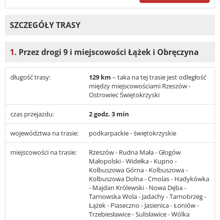
SZCZEGÓŁY TRASY
1.
Przez drogi 9 i miejscowości Łążek i Obręczyna
długość trasy:
129 km
– taka na tej trasie jest odległość
między miejscowościami Rzeszów -
Ostrowiec Świętokrzyski
czas przejazdu:
2 godz. 3 min
województwa na trasie:
podkarpackie - świętokrzyskie
miejscowości na trasie:
Rzeszów - Rudna Mała - Głogów
Małopolski - Widełka - Kupno -
Kolbuszowa Górna - Kolbuszowa -
Kolbuszowa Dolna - Cmolas - Hadykówka
- Majdan Królewski - Nowa Dęba -
Tarnowska Wola - Jadachy - Tarnobrzeg -
Łążek - Piaseczno - Jasienica - Łoniów -
Trzebiesławice - Sulisławice - Wólka