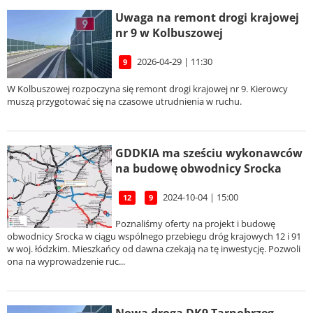
Uwaga na remont drogi krajowej
nr 9 w Kolbuszowej
2026-04-29 | 11:30
9
W Kolbuszowej rozpoczyna się remont drogi krajowej nr 9. Kierowcy
muszą przygotować się na czasowe utrudnienia w ruchu.
GDDKIA ma sześciu wykonawców
na budowę obwodnicy Srocka
2024-10-04 | 15:00
12
9
Poznaliśmy oferty na projekt i budowę
obwodnicy Srocka w ciągu wspólnego przebiegu dróg krajowych 12 i 91
w woj. łódzkim. Mieszkańcy od dawna czekają na tę inwestycję. Pozwoli
ona na wyprowadzenie ruc...