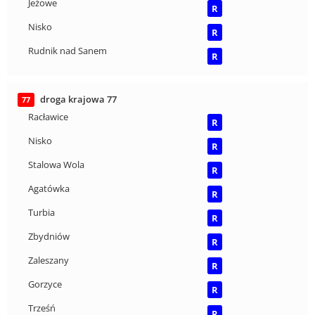
Jeżowe
R
Nisko
R
Rudnik nad Sanem
R
droga krajowa 77
77
Racławice
R
Nisko
R
Stalowa Wola
R
Agatówka
R
Turbia
R
Zbydniów
R
Zaleszany
R
Gorzyce
R
Trześń
R