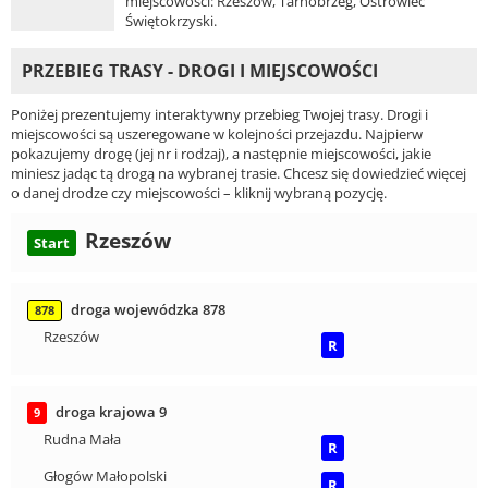
miejscowości: Rzeszów, Tarnobrzeg, Ostrowiec
Świętokrzyski.
PRZEBIEG TRASY - DROGI I MIEJSCOWOŚCI
Poniżej prezentujemy interaktywny przebieg Twojej trasy. Drogi i
miejscowości są uszeregowane w kolejności przejazdu. Najpierw
pokazujemy drogę (jej nr i rodzaj), a następnie miejscowości, jakie
miniesz jadąc tą drogą na wybranej trasie. Chcesz się dowiedzieć więcej
o danej drodze czy miejscowości – kliknij wybraną pozycję.
Rzeszów
Start
droga wojewódzka 878
878
Rzeszów
R
droga krajowa 9
9
Rudna Mała
R
Głogów Małopolski
R