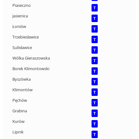
Piaseczno
T
Jasienica
T
Łoniów
T
Trzebiesławice
T
Sulisławice
T
Wólka Gieraszowska
T
Borek Klimontowski
T
Byszówka
T
Klimontów
T
Pęchów
T
Grabina
T
Kurów
T
Lipnik
T