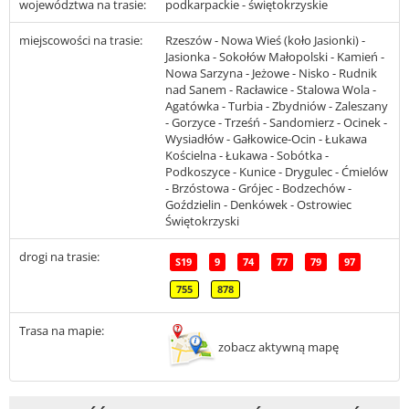
województwa na trasie:
podkarpackie - świętokrzyskie
miejscowości na trasie:
Rzeszów - Nowa Wieś (koło Jasionki) -
Jasionka - Sokołów Małopolski - Kamień -
Nowa Sarzyna - Jeżowe - Nisko - Rudnik
nad Sanem - Racławice - Stalowa Wola -
Agatówka - Turbia - Zbydniów - Zaleszany
- Gorzyce - Trześń - Sandomierz - Ocinek -
Wysiadłów - Gałkowice-Ocin - Łukawa
Kościelna - Łukawa - Sobótka -
Podkoszyce - Kunice - Drygulec - Ćmielów
- Brzóstowa - Grójec - Bodzechów -
Goździelin - Denkówek - Ostrowiec
Świętokrzyski
drogi na trasie:
S19
9
74
77
79
97
755
878
Trasa na mapie:
zobacz aktywną mapę