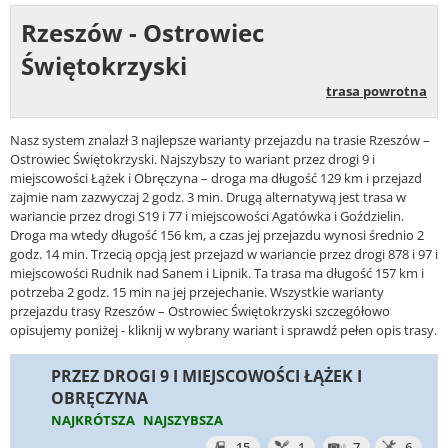
Rzeszów - Ostrowiec
Świętokrzyski
trasa powrotna
Nasz system znalazł 3 najlepsze warianty przejazdu na trasie Rzeszów –
Ostrowiec Świętokrzyski. Najszybszy to wariant przez drogi 9 i
miejscowości Łążek i Obręczyna – droga ma długość 129 km i przejazd
zajmie nam zazwyczaj 2 godz. 3 min. Drugą alternatywą jest trasa w
wariancie przez drogi S19 i 77 i miejscowości Agatówka i Goździelin.
Droga ma wtedy długość 156 km, a czas jej przejazdu wynosi średnio 2
godz. 14 min. Trzecią opcją jest przejazd w wariancie przez drogi 878 i 97 i
miejscowości Rudnik nad Sanem i Lipnik. Ta trasa ma długość 157 km i
potrzeba 2 godz. 15 min na jej przejechanie. Wszystkie warianty
przejazdu trasy Rzeszów – Ostrowiec Świętokrzyski szczegółowo
opisujemy poniżej - kliknij w wybrany wariant i sprawdź pełen opis trasy.
PRZEZ DROGI 9 I MIEJSCOWOŚCI ŁĄŻEK I
OBRĘCZYNA
NAJKRÓTSZA
NAJSZYBSZA
15
1
7
6