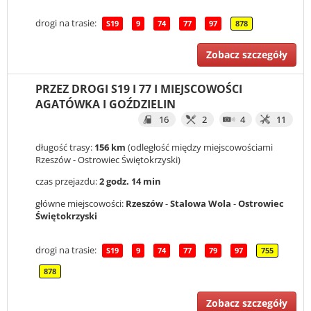
drogi na trasie:
S19
9
74
77
97
878
Zobacz szczegóły
PRZEZ DROGI S19 I 77 I MIEJSCOWOŚCI
AGATÓWKA I GOŹDZIELIN
16
2
4
11
długość trasy:
156 km
(odległość między miejscowościami
Rzeszów - Ostrowiec Świętokrzyski)
czas przejazdu:
2 godz. 14 min
główne miejscowości:
Rzeszów
-
Stalowa Wola
-
Ostrowiec
Świętokrzyski
drogi na trasie:
S19
9
74
77
79
97
755
878
Zobacz szczegóły