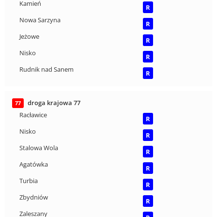
Kamień
R
Nowa Sarzyna
R
Jeżowe
R
Nisko
R
Rudnik nad Sanem
R
droga krajowa 77
77
Racławice
R
Nisko
R
Stalowa Wola
R
Agatówka
R
Turbia
R
Zbydniów
R
Zaleszany