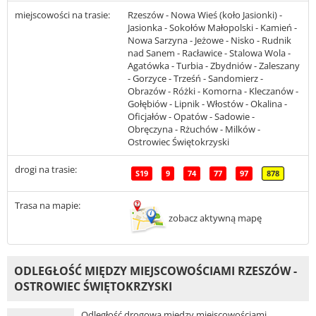
miejscowości na trasie:
Rzeszów - Nowa Wieś (koło Jasionki) -
Jasionka - Sokołów Małopolski - Kamień -
Nowa Sarzyna - Jeżowe - Nisko - Rudnik
nad Sanem - Racławice - Stalowa Wola -
Agatówka - Turbia - Zbydniów - Zaleszany
- Gorzyce - Trześń - Sandomierz -
Obrazów - Różki - Komorna - Kleczanów -
Gołębiów - Lipnik - Włostów - Okalina -
Oficjałów - Opatów - Sadowie -
Obręczyna - Rżuchów - Milków -
Ostrowiec Świętokrzyski
drogi na trasie:
S19
9
74
77
97
878
Trasa na mapie:
zobacz aktywną mapę
ODLEGŁOŚĆ MIĘDZY MIEJSCOWOŚCIAMI RZESZÓW -
OSTROWIEC ŚWIĘTOKRZYSKI
Odległość drogowa między miejscowościami