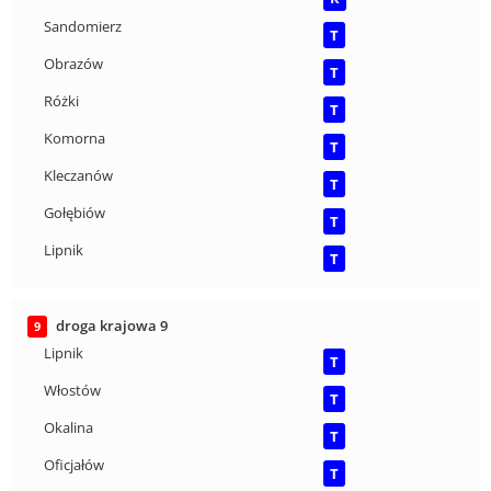
Sandomierz
T
Obrazów
T
Różki
T
Komorna
T
Kleczanów
T
Gołębiów
T
Lipnik
T
droga krajowa 9
9
Lipnik
T
Włostów
T
Okalina
T
Oficjałów
T