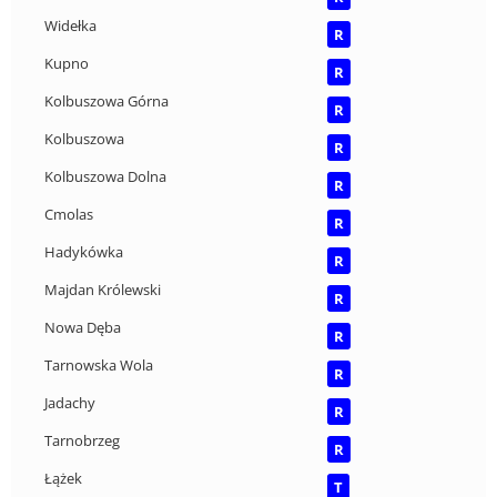
Widełka
R
Kupno
R
Kolbuszowa Górna
R
Kolbuszowa
R
Kolbuszowa Dolna
R
Cmolas
R
Hadykówka
R
Majdan Królewski
R
Nowa Dęba
R
Tarnowska Wola
R
Jadachy
R
Tarnobrzeg
R
Łążek
T