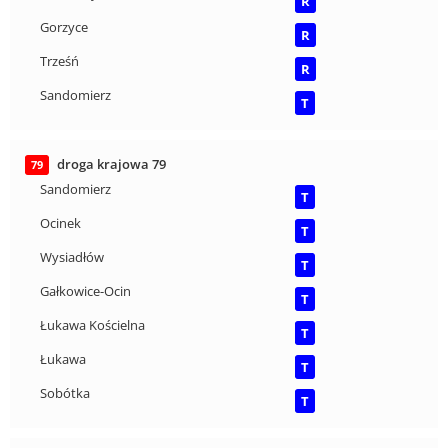
R
Gorzyce
R
Trześń
R
Sandomierz
T
droga krajowa 79
79
Sandomierz
T
Ocinek
T
Wysiadłów
T
Gałkowice-Ocin
T
Łukawa Kościelna
T
Łukawa
T
Sobótka
T