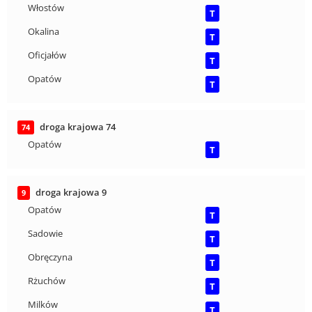
Włostów
T
Okalina
T
Oficjałów
T
Opatów
T
droga krajowa 74
74
Opatów
T
droga krajowa 9
9
Opatów
T
Sadowie
T
Obręczyna
T
Rżuchów
T
Milków
T