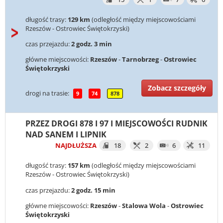
długość trasy:
129 km
(odległość między miejscowościami
Rzeszów - Ostrowiec Świętokrzyski)
czas przejazdu:
2 godz. 3 min
główne miejscowości:
Rzeszów
-
Tarnobrzeg
-
Ostrowiec
Świętokrzyski
Zobacz szczegóły
drogi na trasie:
9
74
878
PRZEZ DROGI 878 I 97 I MIEJSCOWOŚCI RUDNIK
NAD SANEM I LIPNIK
NAJDŁUŻSZA
18
2
6
11
długość trasy:
157 km
(odległość między miejscowościami
Rzeszów - Ostrowiec Świętokrzyski)
czas przejazdu:
2 godz. 15 min
główne miejscowości:
Rzeszów
-
Stalowa Wola
-
Ostrowiec
Świętokrzyski