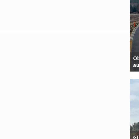
Ob
au
GD