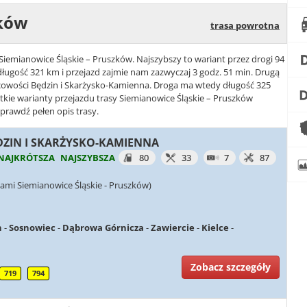
zków
trasa powrotna
 Siemianowice Śląskie – Pruszków. Najszybszy to wariant przez drogi 94
długość 321 km i przejazd zajmie nam zazwyczaj 3 godz. 51 min. Drugą
ejscowości Będzin i Skarżysko-Kamienna. Droga ma wtedy długość 325
stkie warianty przejazdu trasy Siemianowice Śląskie – Pruszków
sprawdź pełen opis trasy.
BĘDZIN I SKARŻYSKO-KAMIENNA
NAJKRÓTSZA
NAJSZYBSZA
80
33
7
87
ami Siemianowice Śląskie - Pruszków)
n
-
Sosnowiec
-
Dąbrowa Górnicza
-
Zawiercie
-
Kielce
-
Zobacz szczegóły
719
794