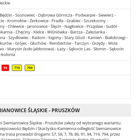
ieckie
 Będzin - Sosnowiec - Dąbrowa Górnicza - Podwarpie - Siewierz -
cie - Kromołów - Żerkowice - Pradła - Grabiec - Szczekociny -
- Chlewice - Jaronowice - Ślęcin - Nagłowice - Prząsław - Sudół -
karnia - Chęciny - Kielce - Wiśniówka - Barcza - Zalezianka -
 - Szydłowiec - Radom - Kępiny - Stary Gózd - Kamień - Białobrzegi -
 Skurów - Grójec - Głuchów - Rembertów - Tarczyn - Grzędy - Wola
- Marysin (koło Jabłonowa) - Łazy - Sękocin Las - Słomin - Sękocin
-kolonia
94
719
794
IANOWICE ŚLĄSKIE - PRUSZKÓW
 Siemianowice Śląskie - Pruszków zależy od wybranego wariantu
 i miejscowości Będzin i Skarżysko-Kamienna odległość Siemianowice
trasa prowadzi drogami: S7, S8, 7, 78, 86, 91, 94, 719, 794, przez
, Sosnowiec, Dąbrowa Górnicza, Zawiercie, Kielce, Skarżysko-