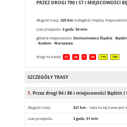
PRZEZ DROGI 790 I S7 I MIEJSCOWOŚCI
długość trasy:
325 km
(odległość między miejscowości
czas przejazdu:
3 godz. 54 min
główne miejscowości:
Siemianowice Śląskie
-
Będzi
-
Radom
-
Warszawa
drogi na trasie:
S7
S8
7
94
719
790
SZCZEGÓŁY TRASY
1.
Przez drogi 94 i 86 i miejscowości Będzin
długość trasy:
321 km
– taka na tej trasie je
czas przejazdu:
3 godz. 51 min