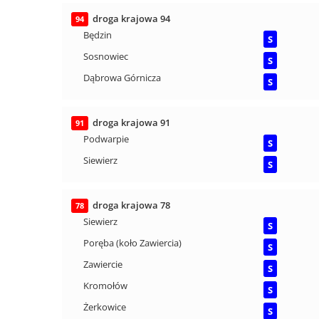
droga krajowa 94
94
Będzin
S
Sosnowiec
S
Dąbrowa Górnicza
S
droga krajowa 91
91
Podwarpie
S
Siewierz
S
droga krajowa 78
78
Siewierz
S
Poręba (koło Zawiercia)
S
Zawiercie
S
Kromołów
S
Żerkowice
S