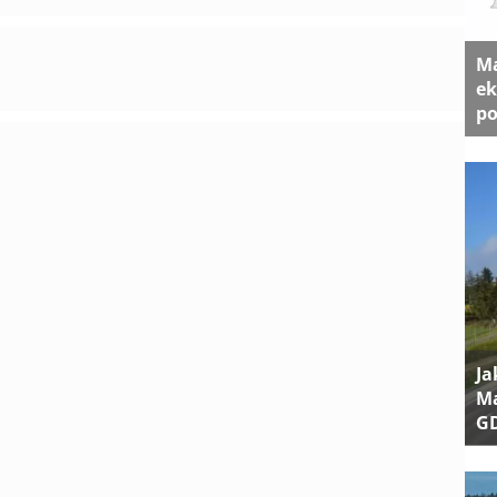
Ma
ek
po
Ja
Ma
G