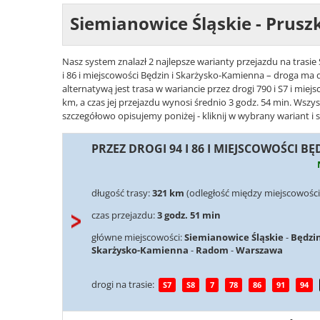
Siemianowice Śląskie - Prus
Nasz system znalazł 2 najlepsze warianty przejazdu na trasie
i 86 i miejscowości Będzin i Skarżysko-Kamienna – droga ma 
alternatywą jest trasa w wariancie przez drogi 790 i S7 i mi
km, a czas jej przejazdu wynosi średnio 3 godz. 54 min. Wszy
szczegółowo opisujemy poniżej - kliknij w wybrany wariant i 
PRZEZ DROGI 94 I 86 I MIEJSCOWOŚCI 
długość trasy:
321 km
(odległość między miejscowości
czas przejazdu:
3 godz. 51 min
główne miejscowości:
Siemianowice Śląskie
-
Będzi
Skarżysko-Kamienna
-
Radom
-
Warszawa
drogi na trasie:
S7
S8
7
78
86
91
94