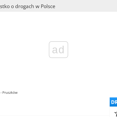
stko o drogach w Polsce
ad
 - Pruszków
DR