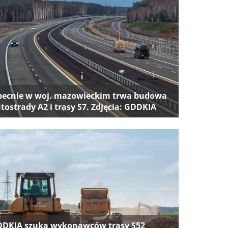
ecnie w woj. mazowieckim trwa budowa
tostrady A2 i trasy S7. Zdjęcia: GDDKIA
DKIA szuka wykonawców trasy S52