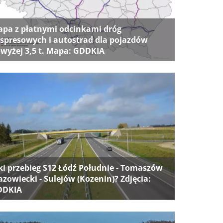
pa z płatnymi odcinkami dróg
spresowych i autostrad dla pojazdów
wyżej 3,5 t. Mapa: GDDKIA
ki przebieg S12 Łódź Południe - Tomaszów
zowiecki - Sulejów (Kozenin)? Zdjęcia:
DDKIA