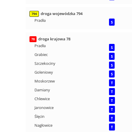
droga wojewódzka 794
794
Pradła
S
droga krajowa 78
78
Pradła
S
Grabiec
S
Szczekociny
S
Goleniowy
S
Moskorzew
T
Damiany
T
Chlewice
T
Jaronowice
T
Ślęcin
T
Nagłowice
T