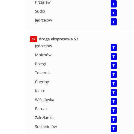
Prząsław
T
Sudół
T
Jędrzejów
T
droga ekspresowa S7
S7
Jędrzejów
T
Mnichów
T
Brzegi
T
Tokarnia
T
Chęciny
T
Kielce
T
Wiśniówka
T
Barcza
T
Zalezianka
T
Suchedniów
T