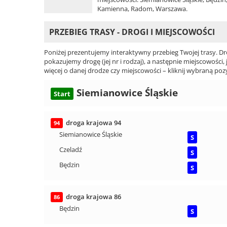
Kamienna, Radom, Warszawa.
PRZEBIEG TRASY - DROGI I MIEJSCOWOŚCI
Poniżej prezentujemy interaktywny przebieg Twojej trasy. Dr
pokazujemy drogę (jej nr i rodzaj), a następnie miejscowości, 
więcej o danej drodze czy miejscowości – kliknij wybraną pozy
Siemianowice Śląskie
Start
droga krajowa 94
94
Siemianowice Śląskie
S
Czeladź
S
Będzin
S
droga krajowa 86
86
Będzin
S