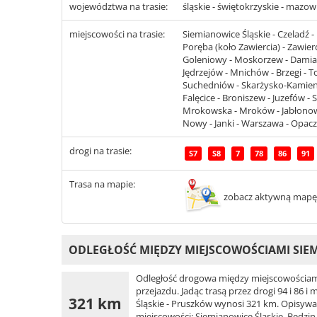
województwa na trasie:
śląskie - świętokrzyskie - mazow
miejscowości na trasie:
Siemianowice Śląskie - Czeladź -
Poręba (koło Zawiercia) - Zawier
Goleniowy - Moskorzew - Damiany 
Jędrzejów - Mnichów - Brzegi - To
Suchedniów - Skarżysko-Kamienna
Falęcice - Broniszew - Juzefów -
Mrokowska - Mroków - Jabłonowo 
Nowy - Janki - Warszawa - Opacz
drogi na trasie:
S7
S8
7
78
86
91
Trasa na mapie:
zobacz aktywną mapę
ODLEGŁOŚĆ MIĘDZY MIEJSCOWOŚCIAMI SIEM
Odległość drogowa między miejscowościami
przejazdu. Jadąc trasą przez drogi 94 i 86
321 km
Śląskie - Pruszków wynosi 321 km. Opisywana 
miejscowości: Siemianowice Śląskie, Będzin