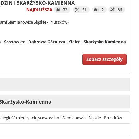
 BĘDZIN I SKARŻYSKO-KAMIENNA
NAJDŁUŻSZA
73
31
2
86
ami Siemianowice Śląskie - Pruszków)
n
-
Sosnowiec
-
Dąbrowa Górnicza
-
Kielce
-
Skarżysko-Kamienna
Zobacz szczegóły
 i Skarżysko-Kamienna
st odległość między miejscowościami Siemianowice Śląskie - Pruszków