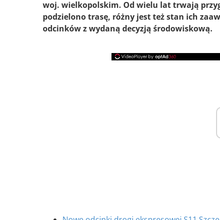
woj. wielkopolskim. Od wielu lat trwają przy
podzielono trasę, różny jest też stan ich za
odcinków z wydaną decyzją środowiskową.
Nowe odcinki drogi ekspresowej S11 Szcze