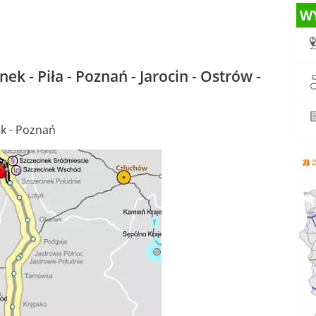
W
k - Piła - Poznań - Jarocin - Ostrów -
ek - Poznań