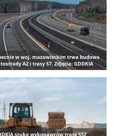
ecnie w woj. mazowieckim trwa budowa
tostrady A2 i trasy S7. Zdjęcia: GDDKIA
DKIA szuka wykonawców trasy S52