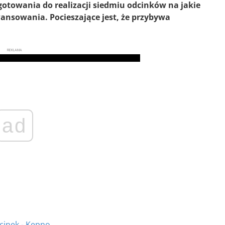
gotowania do realizacji siedmiu odcinków na jakie
awansowania. Pocieszające jest, że przybywa
REKLAMA
ad
cinek - Kępno