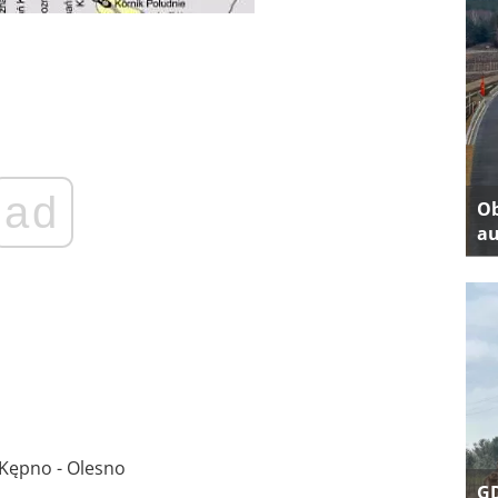
ad
Ob
au
 Kępno - Olesno
GD