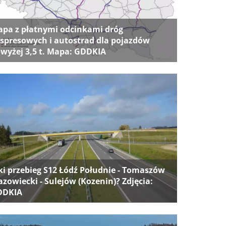
pa z płatnymi odcinkami dróg
spresowych i autostrad dla pojazdów
wyżej 3,5 t. Mapa: GDDKIA
ki przebieg S12 Łódź Południe - Tomaszów
zowiecki - Sulejów (Kozenin)? Zdjęcia:
DDKIA