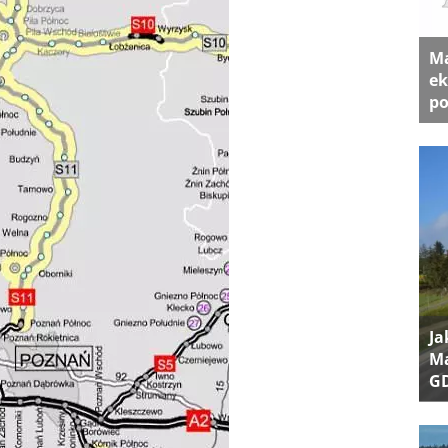
Ma
ek
po
Ja
Ma
G