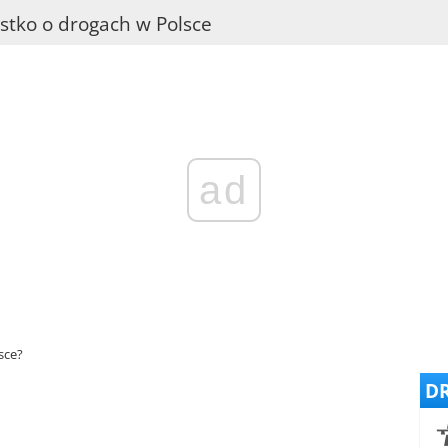
stko o drogach w Polsce
ad
sce?
DR