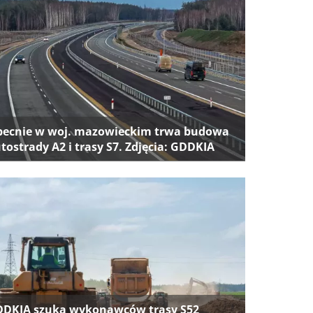
ecnie w woj. mazowieckim trwa budowa
tostrady A2 i trasy S7. Zdjęcia: GDDKIA
DKIA szuka wykonawców trasy S52