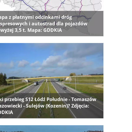
pa z płatnymi odcinkami dróg
spresowych i autostrad dla pojazdów
wyżej 3,5 t. Mapa: GDDKIA
ki przebieg S12 Łódź Południe - Tomaszów
zowiecki - Sulejów (Kozenin)? Zdjęcia:
DDKIA