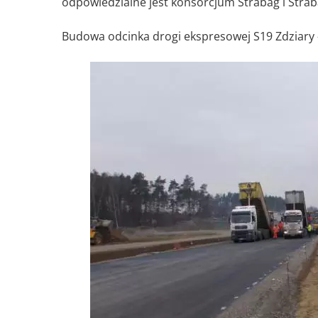
odpowiedzialne jest konsorcjum Strabag i Strab
Budowa odcinka drogi ekspresowej S19 Zdziary 