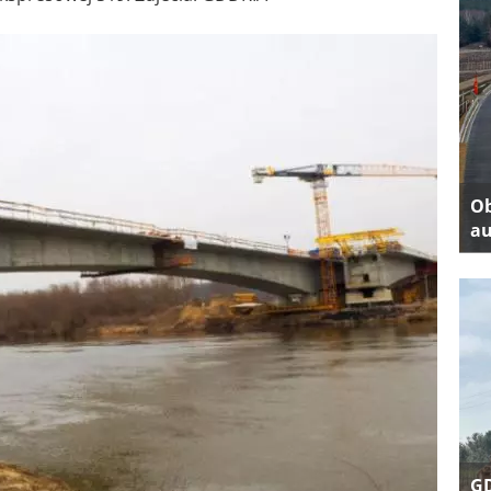
Ob
au
GD