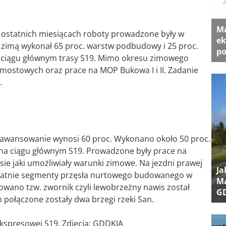
Ma
w ostatnich miesiącach roboty prowadzone były w
ek
zimą wykonał 65 proc. warstw podbudowy i 25 proc.
po
a ciągu głównym trasy S19. Mimo okresu zimowego
mostowych oraz prace na MOP Bukowa I i II. Zadanie
.
 zawansowanie wynosi 60 proc. Wykonano około 50 proc.
a ciągu głównym S19. Prowadzone były prace na
sie jaki umożliwiały warunki zimowe. Na jezdni prawej
Ja
tatnie segmenty przęsła nurtowego budowanego w
Ma
owano tzw. zwornik czyli lewobrzeżny nawis został
G
połączone zostały dwa brzegi rzeki San.
spresowej S19. Zdjecia: GDDKIA