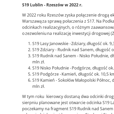
S19 Lublin - Rzeszów w 2022 r.
W 2022 roku Rzeszów zyska połączenie drogą eks
Warszawą za sprawą połaczenia z S17. Na Podka
odcinkach realizacyjnych, o różnym zaawansowa
o zezwoleniu na realizację inwestycji drogowej (
S19 Lasy Janowskie - Zdziary, długość ok. 9
S19 Zdziary - Rudnik nad Sanem, długość ok
S19 Rudnik nad Sanem - Nisko Południe, dł
mln zł.
S19 Nisko Południe - Podgórze, długość ok.
S19 Podgórze - Kamień, długość ok. 10,5 km
S19 Kamień - Sokołów Małopolski Północ, d
mln zł.
W tym roku kierowcy dostaną dwa odcinki drogi
sierpniu planowane jest otwarcie odcinka S19 Las
poczekamy na fragment S19 Rudnik nad Sanem - 