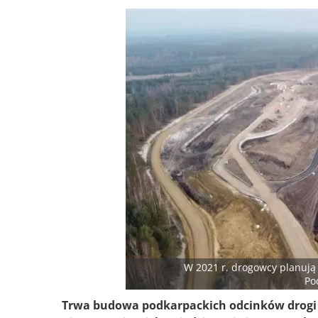
W 2021 r. drogowcy planują
Po
Trwa budowa podkarpackich odcinków drogi 