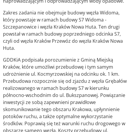
naprowadzającym i odprowadzającym wody opadowe.
Zakres zadania nie obejmuje budowy węzła Widoma,
który powstaje w ramach budowy S7 Widoma -
Szczepanowice i węzła Kraków Nowa Huta. Ten drugi
powstał w ramach budowy poprzedniego odcinka S7,
czyli od węzła Kraków Przewóz do węzła Kraków Nowa
Huta.
GDDKiA podpisała porozumienie z Gminą Miejską
Kraków, które umożliwi przebudowę i tym samym
udrożnienie ul. Kocmyrzowskiej na odcinku ok. 1 km.
Przebudowa rozpocznie się od zjazdu z węzła Grębałów
realizowanego w ramach budowy S7 w kierunku
północno-wschodnim do ul. Bukszpanowej. Powiązanie
inwestycji ze sobą zapewnieni prawidłowe
skomunikowanie tego obszaru Krakowa, upłynnienie
potoków ruchu, a także optymalne wykorzystanie
środków. Poprawią się też warunki ruchu drogowego w
obszarze samego węzła. Koszty przebudowy ul.