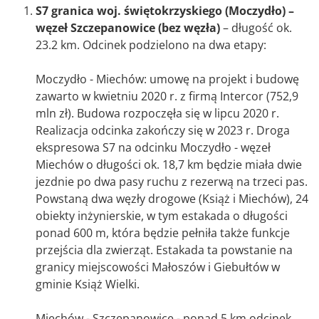
S7 granica woj. świętokrzyskiego (Moczydło) –
węzeł Szczepanowice (bez węzła)
– długość ok.
23.2 km. Odcinek podzielono na dwa etapy:
Moczydło - Miechów: umowę na projekt i budowę
zawarto w kwietniu 2020 r. z firmą Intercor (752,9
mln zł). Budowa rozpoczęła się w lipcu 2020 r.
Realizacja odcinka zakończy się w 2023 r. Droga
ekspresowa S7 na odcinku Moczydło - węzeł
Miechów o długości ok. 18,7 km będzie miała dwie
jezdnie po dwa pasy ruchu z rezerwą na trzeci pas.
Powstaną dwa węzły drogowe (Książ i Miechów), 24
obiekty inżynierskie, w tym estakada o długości
ponad 600 m, która będzie pełniła także funkcje
przejścia dla zwierząt. Estakada ta powstanie na
granicy miejscowości Małoszów i Giebułtów w
gminie Książ Wielki.
Miechów - Szczepanowice - ponad 5 km odcinek,