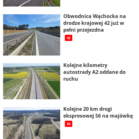
Obwodnica Wąchocka na
drodze krajowej 42 już w
pełni przejezdna
42
Kolejne kilometry
autostrady A2 oddane do
ruchu
Kolejne 20 km drogi
ekspresowej S6 na majówkę
S6