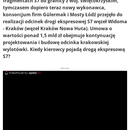
fragmentach S7 do granicy z woj. świętokrzyskim,
tymczasem dopiero teraz nowy wykonawca,
konsorcjum firm Gülermak i Mosty Łódź przejęło do
realizacji odcinek drogi ekspresowej S7 węzeł Widoma
- Kraków (węzeł Kraków Nowa Huta). Umowa o
wartości ponad 1,5 mld zł obejmuje kontynuację
projektowania i budowę odcinka krakowskiej
wylotówki. Kiedy kierowcy pojadą drogą ekspresową
S7?
REKLAMA
ad