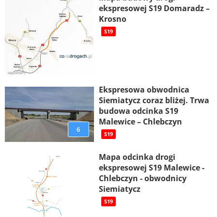
ekspresowej S19 Domaradz –
Krosno
S19
Ekspresowa obwodnica
Siemiatycz coraz bliżej. Trwa
budowa odcinka S19
Malewice – Chlebczyn
6
S19
Mapa odcinka drogi
ekspresowej S19 Malewice -
Chlebczyn - obwodnicy
Siemiatycz
S19