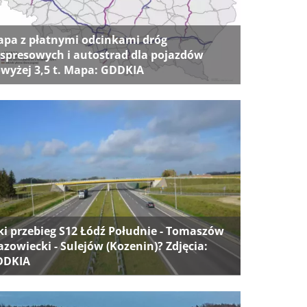
pa z płatnymi odcinkami dróg
spresowych i autostrad dla pojazdów
wyżej 3,5 t. Mapa: GDDKIA
ki przebieg S12 Łódź Południe - Tomaszów
zowiecki - Sulejów (Kozenin)? Zdjęcia:
DDKIA