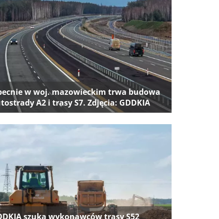
ecnie w woj. mazowieckim trwa budowa
tostrady A2 i trasy S7. Zdjęcia: GDDKIA
DKIA szuka wykonawców trasy S52