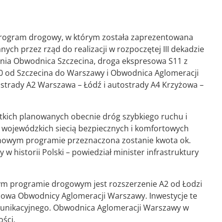
program drogowy, w którym została zaprezentowana
ych przez rząd do realizacji w rozpoczętej III dekadzie
hodnia Obwodnica Szczecina, droga ekspresowa S11 z
 od Szczecina do Warszawy i Obwodnica Aglomeracji
strady A2 Warszawa – Łódź i autostrady A4 Krzyżowa –
tkich planowanych obecnie dróg szybkiego ruchu i
t wojewódzkich siecią bezpiecznych i komfortowych
 w nowym programie przeznaczona zostanie kwota ok.
 w historii Polski – powiedział minister infrastruktury
ym programie drogowym jest rozszerzenie A2 od Łodzi
owa Obwodnicy Aglomeracji Warszawy. Inwestycje te
munikacyjnego. Obwodnica Aglomeracji Warszawy w
ości.