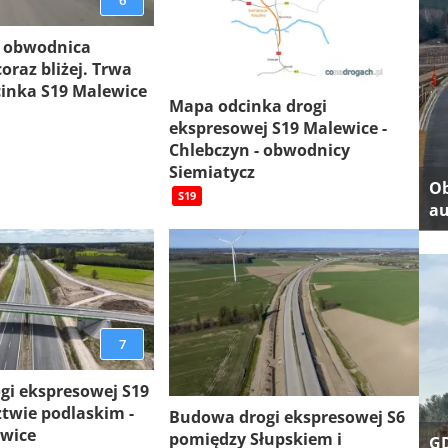
6
 obwodnica
oraz bliżej. Trwa
inka S19 Malewice
Mapa odcinka drogi
ekspresowej S19 Malewice -
Chlebczyn - obwodnicy
Siemiatycz
Ob
S19
au
7
gi ekspresowej S19
twie podlaskim -
Budowa drogi ekspresowej S6
ewice
pomiędzy Słupskiem i
GD