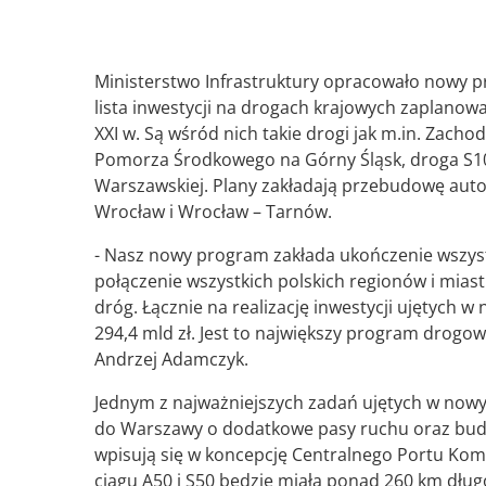
Ministerstwo Infrastruktury opracowało nowy 
lista inwestycji na drogach krajowych zaplanowan
XXI w. Są wśród nich takie drogi jak m.in. Zac
Pomorza Środkowego na Górny Śląsk, droga S10
Warszawskiej. Plany zakładają przebudowę auto
Wrocław i Wrocław – Tarnów.
- Nasz nowy program zakłada ukończenie wszys
połączenie wszystkich polskich regionów i mias
dróg. Łącznie na realizację inwestycji ujętych
294,4 mld zł. Jest to największy program drogowy
Andrzej Adamczyk.
Jednym z najważniejszych zadań ujętych w now
do Warszawy o dodatkowe pasy ruchu oraz bud
wpisują się w koncepcję Centralnego Portu Ko
ciągu A50 i S50 będzie miała ponad 260 km dług