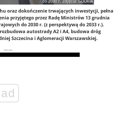
do 2030 r. Zdjęcia: GDDKIA
hu oraz dokończenie trwających inwestycji, pełna
żenia przyjętego przez Radę Ministrów 13 grudnia
owych do 2030 r. (z perspektywą do 2033 r.).
 rozbudowa autostrady A2 i A4, budowa dróg
niej Szczecina i Aglomeracji Warszawskiej.
REKLAMA
ad