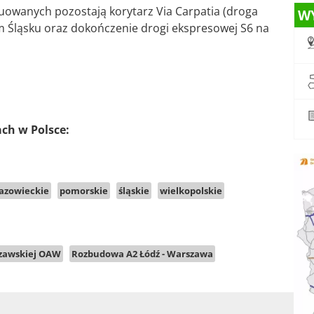
owanych pozostają korytarz Via Carpatia (droga
W
m Śląsku oraz dokończenie drogi ekspresowej S6 na
ach w Polsce:
azowieckie
pomorskie
śląskie
wielkopolskie
zawskiej OAW
Rozbudowa A2 Łódź - Warszawa