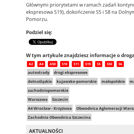
Głównymi priorytetami w ramach zadań kontynu
ekspresowa S19), dokończenie S5 i S8 na Dolny
Pomorzu.
Podziel się:
W tym artykule znajdziesz informacje o drog
A2
A4
A50
S10
S11
S19
S5
S50
S6
autostrady
drogi ekspresowe
dolnośląskie
kujawsko-pomorskie
małopolskie
m
zachodniopomorskie
Warszawa
Szczecin
A4 Wrocław - Krzyżowa
Obwodnica Aglomeracji Wars
Zachodnia Obwodnica Szczecina
AKTUALNOŚCI