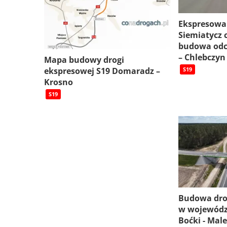
Ekspresowa
Siemiatycz c
budowa odc
– Chlebczyn
Mapa budowy drogi
ekspresowej S19 Domaradz –
S19
Krosno
S19
Budowa dro
w wojewódz
Boćki - Mal