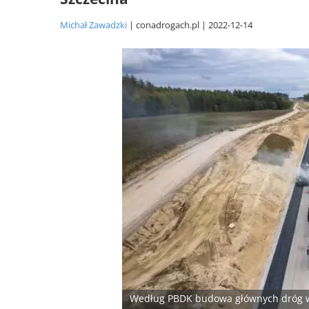
Michał Zawadzki
conadrogach.pl
2022-12-14
Według PBDK budowa głównych dróg w