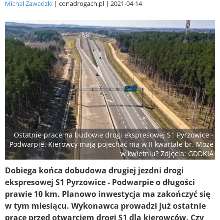
Michał Zawadzki
conadrogach.pl
2021-04-14
Ostatnie prace na budowie drogi ekspresowej S1 Pyrzowice -
Podwarpie. Kierowcy mają pojechać nią w II kwartale br. Może
w kwietniu? Zdjęcia: GDDKIA
Dobiega końca dobudowa drugiej jezdni drogi
ekspresowej S1 Pyrzowice - Podwarpie o długości
prawie 10 km. Planowo inwestycja ma zakończyć się
w tym miesiącu. Wykonawca prowadzi już ostatnie
prace przed otwarciem drogi S1 dla kierowców. Czy