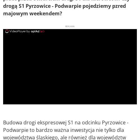
drogą S1 Pyrzowice - Podwarpie pojedziemy pzred
majowym weekendem?
REKLAMA
ad
Budowa drogi ekspresowej S1 na odcinku Pyrzowice -
Podwarpie to bardzo ważna inwestycja nie tylko dla
województwa śląskiego, ale również dla województw