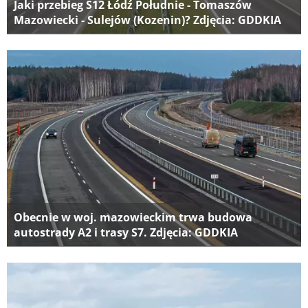
Jaki przebieg S12 Łódź Południe - Tomaszów
Mazowiecki - Sulejów (Kozenin)? Zdjęcia: GDDKIA
Obecnie w woj. mazowieckim trwa budowa
autostrady A2 i trasy S7. Zdjęcia: GDDKIA