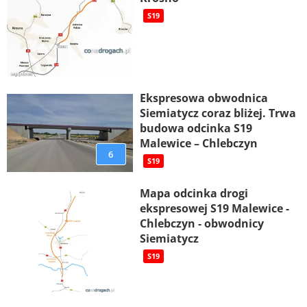
S19
Ekspresowa obwodnica
Siemiatycz coraz bliżej. Trwa
budowa odcinka S19
Malewice – Chlebczyn
6
S19
Mapa odcinka drogi
ekspresowej S19 Malewice -
Chlebczyn - obwodnicy
Siemiatycz
S19