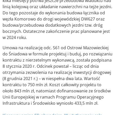
kilka miesięcy potrwa jeszcze przebudowa wiaduktu nad
linią kolejową oraz układanie nawierzchni na tejże jezdni.
Do tego pozostaje do wykonania budowa łącznika od
węzła Komorowo do drogi wojewódzkiej DW627 oraz
budowa/przebudowa dodatkowych jezdni tzw. dróg
bocznych. Ostateczne zakończenie prac planowane jest
w 2024 roku.
Umowa na realizację odc. S61 od Ostrowi Mazowieckiej
do Śniadowa w formule projektuj i buduj, po rozwiązaniu
kontraktu z nierzetelnym wykonawcą, została podpisana
8 stycznia 2020 r. Odcinek powstał – licząc od dnia
otrzymania zezwolenia na realizację inwestycji drogowej
(8 grudnia 2021 r.) – w niespełna dwa lata. Wartość
kontraktu to 750 mln zł. Koszt całkowity projektu to
około 843 mln zł, natomiast dofinansowanie ze środków
Unii Europejskiej w ramach Programu Operacyjnego
Infrastruktura i Środowisko wyniosło 433,5 mln zł.