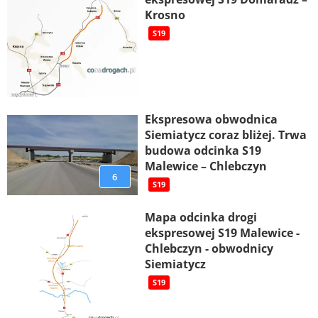
Krosno
S19
Ekspresowa obwodnica
Siemiatycz coraz bliżej. Trwa
budowa odcinka S19
Malewice – Chlebczyn
6
S19
Mapa odcinka drogi
ekspresowej S19 Malewice -
Chlebczyn - obwodnicy
Siemiatycz
S19