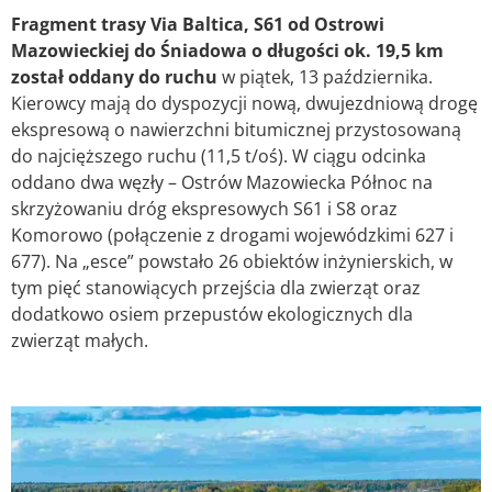
Fragment trasy Via Baltica, S61 od Ostrowi
Mazowieckiej do Śniadowa o długości ok. 19,5 km
został oddany do ruchu
w piątek, 13 października.
Kierowcy mają do dyspozycji nową, dwujezdniową drogę
ekspresową o nawierzchni bitumicznej przystosowaną
do najcięższego ruchu (11,5 t/oś). W ciągu odcinka
oddano dwa węzły – Ostrów Mazowiecka Północ na
skrzyżowaniu dróg ekspresowych S61 i S8 oraz
Komorowo (połączenie z drogami wojewódzkimi 627 i
677). Na „esce” powstało 26 obiektów inżynierskich, w
tym pięć stanowiących przejścia dla zwierząt oraz
dodatkowo osiem przepustów ekologicznych dla
zwierząt małych.