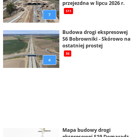
przejezdna w lipcu 2026 r.
S11
7
Budowa drogi ekspresowej
S6 Bobrowniki - Skórowo na
ostatniej prostej
S6
4
Mapa budowy drogi
ekspresowej S19 Domaradz –