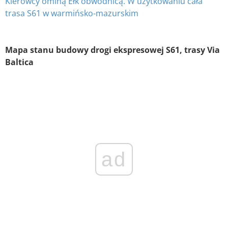
Kierowcy ominą Ełk obwodnicą. W użytkowaniu cała
trasa S61 w warmińsko-mazurskim
Mapa stanu budowy drogi ekspresowej S61, trasy Via
Baltica
ad