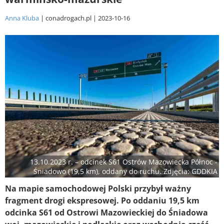
Anna Kluba
conadrogach.pl
2023-10-16
13.10.2023 r. – odcinek S61 Ostrów Mazowiecka Północ -
Śniadowo (19,5 km), oddany do ruchu. Zdjęcia: GDDKIA
Na mapie samochodowej Polski przybył ważny
fragment drogi ekspresowej. Po oddaniu 19,5 km
odcinka S61 od Ostrowi Mazowieckiej do Śniadowa