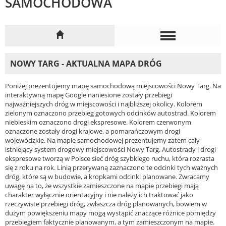
SAMOCHODOWA
NOWY TARG - AKTUALNA MAPA DRÓG
Poniżej prezentujemy mapę samochodową miejscowości Nowy Targ. Na
interaktywną mapę Google naniesione zostały przebiegi
najważniejszych dróg w miejscowości i najbliższej okolicy. Kolorem
zielonym oznaczono przebieg gotowych odcinków autostrad. Kolorem
niebieskim oznaczono drogi ekspresowe. Kolorem czerwonym
oznaczone zostały drogi krajowe, a pomarańczowym drogi
wojewódzkie. Na mapie samochodowej prezentujemy zatem cały
istniejący system drogowy miejscowości Nowy Targ. Autostrady i drogi
ekspresowe tworzą w Polsce sieć dróg szybkiego ruchu, która rozrasta
się z roku na rok. Linią przerywaną zaznaczono te odcinki tych ważnych
dróg, które są w budowie, a kropkami odcinki planowane. Zwracamy
uwagę na to, że wszystkie zamieszczone na mapie przebiegi mają
charakter wyłącznie orientacyjny i nie należy ich traktować jako
rzeczywiste przebiegi dróg, zwłaszcza dróg planowanych, bowiem w
dużym powiększeniu mapy mogą wystąpić znaczące różnice pomiędzy
przebiegiem faktycznie planowanym, a tym zamieszczonym na mapie.