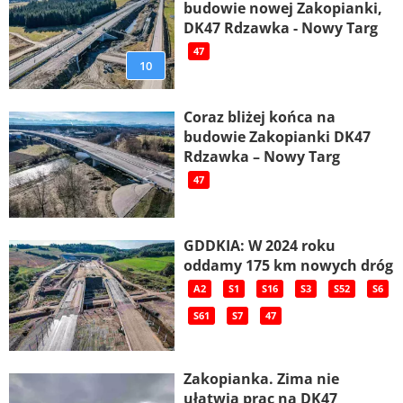
budowie nowej Zakopianki,
DK47 Rdzawka - Nowy Targ
47
10
Coraz bliżej końca na
budowie Zakopianki DK47
Rdzawka – Nowy Targ
47
GDDKIA: W 2024 roku
oddamy 175 km nowych dróg
A2
S1
S16
S3
S52
S6
S61
S7
47
Zakopianka. Zima nie
ułatwia prac na DK47