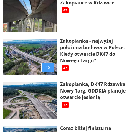
Zakopiance w Rdzawce
47
Zakopianka - najwyżej
położona budowa w Polsce.
Kiedy otwarcie DK47 do
Nowego Targu?
10
47
Zakopianka, DK47 Rdzawka –
Nowy Targ. GDDKIA planuje
otwarcie jesienią
47
Coraz bliżej finiszu na