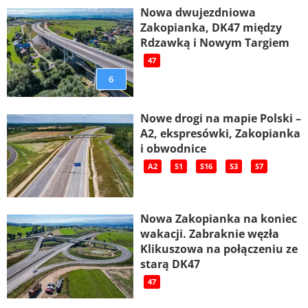
Nowa dwujezdniowa
Zakopianka, DK47 między
Rdzawką i Nowym Targiem
47
6
Nowe drogi na mapie Polski –
A2, ekspresówki, Zakopianka
i obwodnice
A2
S1
S16
S3
S7
Nowa Zakopianka na koniec
wakacji. Zabraknie węzła
Klikuszowa na połączeniu ze
starą DK47
47