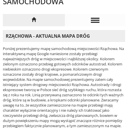
SAMOCHODOWA
RZĄCHOWA - AKTUALNA MAPA DRÓG
Poniżej prezentujemy mapę samochodową miejscowości Rząchowa. Na
interaktywną mapę Google naniesione zostały przebiegi
najważniejszych dróg w miejscowości i najbliższej okolicy. Kolorem
zielonym oznaczono przebieg gotowych odcinków autostrad. Kolorem
niebieskim oznaczono drogi ekspresowe. Kolorem czerwonym
oznaczone zostały drogi krajowe, a pomarańczowym drogi
wojewódzkie. Na mapie samochodowej prezentujemy zatem cały
istniejący system drogowy miejscowości Rząchowa. Autostrady i drogi
ekspresowe tworzą w Polsce sieć dróg szybkiego ruchu, która rozrasta
się z roku na rok. Linią przerywaną zaznaczono te odcinki tych ważnych
dróg, które są w budowie, a kropkami odcinki planowane. Zwracamy
uwagę na to, że wszystkie zamieszczone na mapie przebiegi mają
charakter wyłącznie orientacyjny i nie należy ich traktować jako
rzeczywiste przebiegi dróg, zwłaszcza dróg planowanych, bowiem w
dużym powiększeniu mapy mogą wystąpić znaczące różnice pomiędzy
przebiegiem faktycznie planowanym, a tym zamieszczonym na mapie.