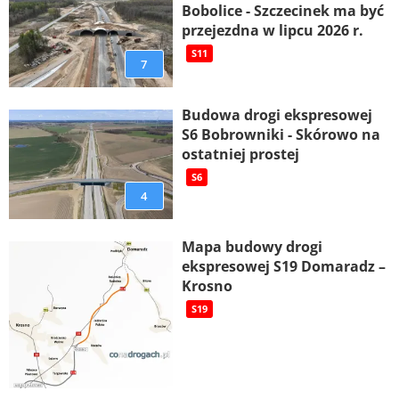
Bobolice - Szczecinek ma być
przejezdna w lipcu 2026 r.
S11
7
Budowa drogi ekspresowej
S6 Bobrowniki - Skórowo na
ostatniej prostej
S6
4
Mapa budowy drogi
ekspresowej S19 Domaradz –
Krosno
S19