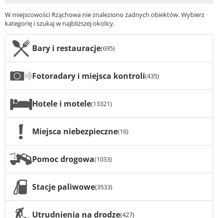
W miejscowości Rząchowa nie znaleziono żadnych obiektów. Wybierz
kategorię i szukaj w najbliższej okolicy.
Bary i restauracje
(695)
Fotoradary i miejsca kontroli
(435)
Hotele i motele
(13321)
Miejsca niebezpieczne
(16)
Pomoc drogowa
(1033)
Stacje paliwowe
(3533)
Utrudnienia na drodze
(427)