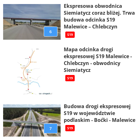
Ekspresowa obwodnica
Siemiatycz coraz bliżej. Trwa
budowa odcinka S19
Malewice – Chlebczyn
6
S19
Mapa odcinka drogi
ekspresowej S19 Malewice -
Chlebczyn - obwodnicy
Siemiatycz
S19
Budowa drogi ekspresowej
S19 w województwie
podlaskim - Boćki - Malewice
7
S19