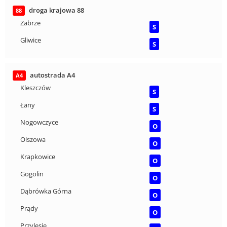
droga krajowa 88
88
Zabrze
S
Gliwice
S
autostrada A4
A4
Kleszczów
S
Łany
S
Nogowczyce
O
Olszowa
O
Krapkowice
O
Gogolin
O
Dąbrówka Górna
O
Prądy
O
Przylesie