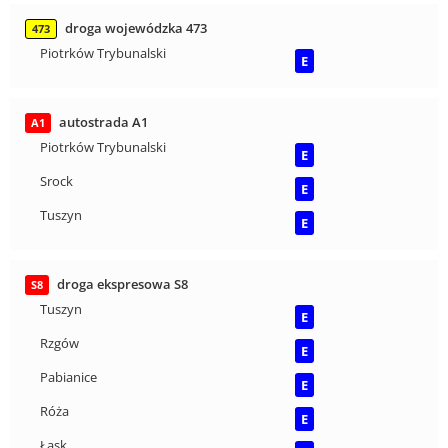
droga wojewódzka 473
473
Piotrków Trybunalski
E
autostrada A1
A1
Piotrków Trybunalski
E
Srock
E
Tuszyn
E
droga ekspresowa S8
S8
Tuszyn
E
Rzgów
E
Pabianice
E
Róża
E
Łask