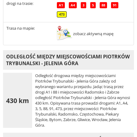
drogi na trasie:
A1
A4
3
5
88
91
473
Trasa na mapie:
zobacz aktywną mapę
ODLEGŁOŚĆ MIĘDZY MIEJSCOWOŚCIAMI PIOTRKÓW
TRYBUNALSKI - JELENIA GÓRA
Odległość drogowa między miejscowościami
Piotrków Trybunalski - Jelenia Góra zależy od
wybranego wariantu przejazdu. Jadąc trasą przez
drogi A1 i 88 i miejscowości Radomsko i Zabrze
odległość Piotrków Trybunalski - Jelenia Góra wynosi
430 km
430 km. Opisywana trasa prowadzi drogami: A1, A4,
3, 5, 88, 91, 473, przez miejscowości: Piotrków
Trybunalski, Radomsko, Częstochowa, Piekary
Śląskie, Bytom, Zabrze, Gliwice, Wrocław, Jelenia
Góra.