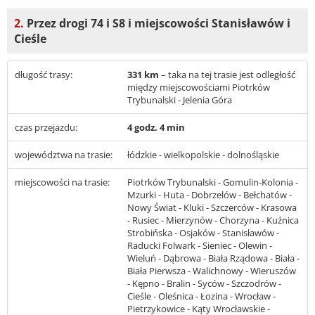
2.
Przez drogi 74 i S8 i miejscowości Stanisławów i
Cieśle
długość trasy:
331 km
– taka na tej trasie jest odległość
między miejscowościami Piotrków
Trybunalski - Jelenia Góra
czas przejazdu:
4 godz. 4 min
województwa na trasie:
łódzkie - wielkopolskie - dolnośląskie
miejscowości na trasie:
Piotrków Trybunalski - Gomulin-Kolonia -
Mzurki - Huta - Dobrzelów - Bełchatów -
Nowy Świat - Kluki - Szczerców - Krasowa
- Rusiec - Mierzynów - Chorzyna - Kuźnica
Strobińska - Osjaków - Stanisławów -
Raducki Folwark - Sieniec - Olewin -
Wieluń - Dąbrowa - Biała Rządowa - Biała -
Biała Pierwsza - Walichnowy - Wieruszów
- Kępno - Bralin - Syców - Szczodrów -
Cieśle - Oleśnica - Łozina - Wrocław -
Pietrzykowice - Kąty Wrocławskie -