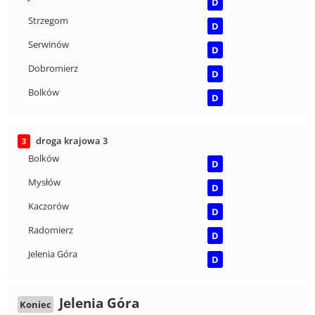
D
Strzegom
D
Serwinów
D
Dobromierz
D
Bolków
D
droga krajowa 3
3
Bolków
D
Mysłów
D
Kaczorów
D
Radomierz
D
Jelenia Góra
D
Jelenia Góra
Koniec