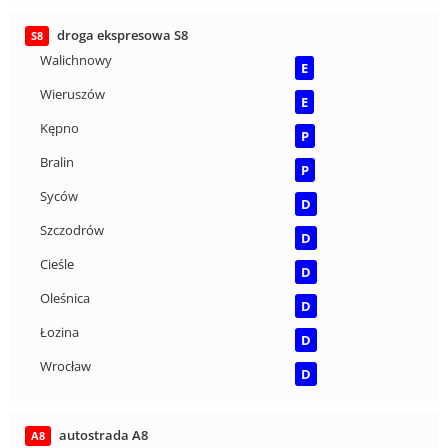
droga ekspresowa S8
S8
Walichnowy
E
Wieruszów
E
Kępno
P
Bralin
P
Syców
D
Szczodrów
D
Cieśle
D
Oleśnica
D
Łozina
D
Wrocław
D
autostrada A8
A8