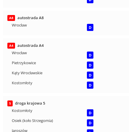
autostrada A8
A8
Wrocław
D
autostrada A4
A4
Wrocław
D
Pietrzykowice
D
Kąty Wrocławskie
D
Kostomłoty
D
droga krajowa 5
5
Kostomłoty
D
Osiek (koło Strzegomia)
D
Jaroszów