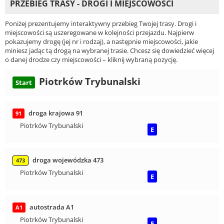
PRZEBIEG TRASY - DROGI I MIEJSCOWOŚCI
Poniżej prezentujemy interaktywny przebieg Twojej trasy. Drogi i
miejscowości są uszeregowane w kolejności przejazdu. Najpierw
pokazujemy drogę (jej nr i rodzaj), a następnie miejscowości, jakie
miniesz jadąc tą drogą na wybranej trasie. Chcesz się dowiedzieć więcej
o danej drodze czy miejscowości – kliknij wybraną pozycję.
Piotrków Trybunalski
Start
droga krajowa 91
91
Piotrków Trybunalski
E
droga wojewódzka 473
473
Piotrków Trybunalski
E
autostrada A1
A1
Piotrków Trybunalski
E