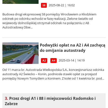
2025-08-22 | 16:02
S8
Budowa drogi ekspresowej S8 pomiędzy Wrocławiem a Kłodzkiem
odcinek po odcinku wchodzi w fazę realizacji. Zielone światło od
wojewody dolnośląskiej otrzymał odcinek na połączeniu z A8
Autostradową Obw...
Podwyżki opłat na A2 i A4 zachęcą
do omijania autostrady
2025-03-14 | 14:19
A2
A4
Od 11 marca br. Autostrada Wielkopolska S.A., koncesjonariusz odcinka
autostrady A2 Świecko – Konin, podniosła stawki opłat za przejazd
pomiędzy Nowym Tomyślem a Koninem. Z kolei od 1 kwietnia br. pod...
3.
Przez drogi A1 i 88 i miejscowości Radomsko i
Zabrze