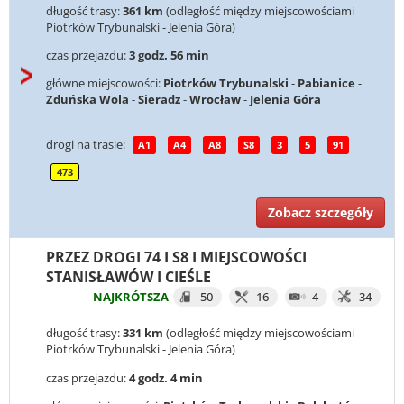
długość trasy:
361 km
(odległość między miejscowościami
Piotrków Trybunalski - Jelenia Góra)
czas przejazdu:
3 godz. 56 min
główne miejscowości:
Piotrków Trybunalski
-
Pabianice
-
Zduńska Wola
-
Sieradz
-
Wrocław
-
Jelenia Góra
drogi na trasie:
A1
A4
A8
S8
3
5
91
473
Zobacz szczegóły
PRZEZ DROGI 74 I S8 I MIEJSCOWOŚCI
STANISŁAWÓW I CIEŚLE
NAJKRÓTSZA
50
16
4
34
długość trasy:
331 km
(odległość między miejscowościami
Piotrków Trybunalski - Jelenia Góra)
czas przejazdu:
4 godz. 4 min