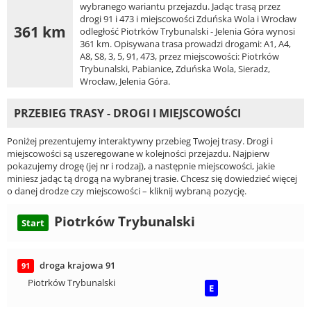
wybranego wariantu przejazdu. Jadąc trasą przez
drogi 91 i 473 i miejscowości Zduńska Wola i Wrocław
361 km
odległość Piotrków Trybunalski - Jelenia Góra wynosi
361 km. Opisywana trasa prowadzi drogami: A1, A4,
A8, S8, 3, 5, 91, 473, przez miejscowości: Piotrków
Trybunalski, Pabianice, Zduńska Wola, Sieradz,
Wrocław, Jelenia Góra.
PRZEBIEG TRASY - DROGI I MIEJSCOWOŚCI
Poniżej prezentujemy interaktywny przebieg Twojej trasy. Drogi i
miejscowości są uszeregowane w kolejności przejazdu. Najpierw
pokazujemy drogę (jej nr i rodzaj), a następnie miejscowości, jakie
miniesz jadąc tą drogą na wybranej trasie. Chcesz się dowiedzieć więcej
o danej drodze czy miejscowości – kliknij wybraną pozycję.
Piotrków Trybunalski
Start
droga krajowa 91
91
Piotrków Trybunalski
E