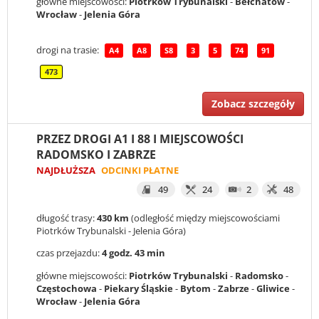
główne miejscowości:
Piotrków Trybunalski
-
Bełchatów
-
Wrocław
-
Jelenia Góra
drogi na trasie:
A4
A8
S8
3
5
74
91
473
Zobacz szczegóły
PRZEZ DROGI A1 I 88 I MIEJSCOWOŚCI
RADOMSKO I ZABRZE
NAJDŁUŻSZA
ODCINKI PŁATNE
49
24
2
48
długość trasy:
430 km
(odległość między miejscowościami
Piotrków Trybunalski - Jelenia Góra)
czas przejazdu:
4 godz. 43 min
główne miejscowości:
Piotrków Trybunalski
-
Radomsko
-
Częstochowa
-
Piekary Śląskie
-
Bytom
-
Zabrze
-
Gliwice
-
Wrocław
-
Jelenia Góra