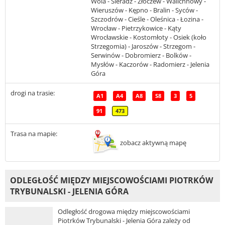
Wola - Sieradz - Złoczew - Walichnowy -
Wieruszów - Kępno - Bralin - Syców -
Szczodrów - Cieśle - Oleśnica - Łozina -
Wrocław - Pietrzykowice - Kąty
Wrocławskie - Kostomłoty - Osiek (koło
Strzegomia) - Jaroszów - Strzegom -
Serwinów - Dobromierz - Bolków -
Mysłów - Kaczorów - Radomierz - Jelenia
Góra
drogi na trasie:
A1
A4
A8
S8
3
5
91
473
Trasa na mapie:
zobacz aktywną mapę
ODLEGŁOŚĆ MIĘDZY MIEJSCOWOŚCIAMI PIOTRKÓW
TRYBUNALSKI - JELENIA GÓRA
Odległość drogowa między miejscowościami
Piotrków Trybunalski - Jelenia Góra zależy od