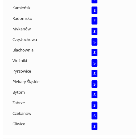
Kamieńsk
E
Radomsko
E
Mykanów
S
Częstochowa
S
Blachownia
S
Woźniki
S
Pyrzowice
S
Piekary Śląskie
S
Bytom
S
Zabrze
S
Czekanów
S
Gliwice
S