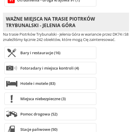
Utrudnienia - droga krajowa 91 (1)
91
WAŻNE MIEJSCA NA TRASIE PIOTRKÓW
TRYBUNALSKI - JELENIA GÓRA
Na trasie Piotrków Trybunalski - Jelenia Góra w wariancie przez DK74 i S8
znaleźliśmy łącznie 242 obiektów, które mogą Cię zainteresować.
Bary i restauracje (16)
Fotoradary i miejsca kontroli (4)
Hotele i motele (83)
Miejsca niebezpieczne (3)
Pomoc drogowa (52)
Stacje paliwowe (50)