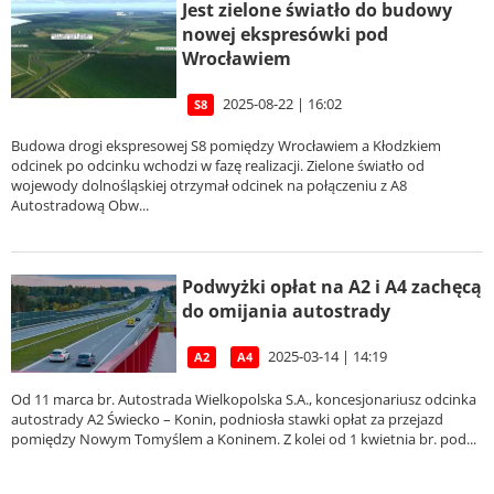
Jest zielone światło do budowy
nowej ekspresówki pod
Wrocławiem
2025-08-22 | 16:02
S8
Budowa drogi ekspresowej S8 pomiędzy Wrocławiem a Kłodzkiem
odcinek po odcinku wchodzi w fazę realizacji. Zielone światło od
wojewody dolnośląskiej otrzymał odcinek na połączeniu z A8
Autostradową Obw...
Podwyżki opłat na A2 i A4 zachęcą
do omijania autostrady
2025-03-14 | 14:19
A2
A4
Od 11 marca br. Autostrada Wielkopolska S.A., koncesjonariusz odcinka
autostrady A2 Świecko – Konin, podniosła stawki opłat za przejazd
pomiędzy Nowym Tomyślem a Koninem. Z kolei od 1 kwietnia br. pod...