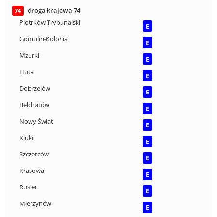
droga krajowa 74
74
Piotrków Trybunalski
E
Gomulin-Kolonia
E
Mzurki
E
Huta
E
Dobrzelów
E
Bełchatów
E
Nowy Świat
E
Kluki
E
Szczerców
E
Krasowa
E
Rusiec
E
Mierzynów
E