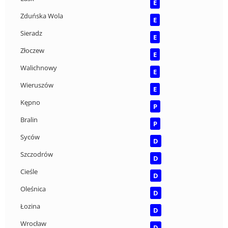
E
Zduńska Wola
E
Sieradz
E
Złoczew
E
Walichnowy
E
Wieruszów
E
Kępno
P
Bralin
P
Syców
D
Szczodrów
D
Cieśle
D
Oleśnica
D
Łozina
D
Wrocław
D