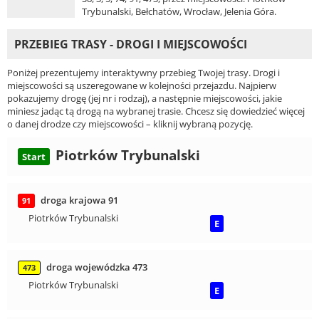
Trybunalski, Bełchatów, Wrocław, Jelenia Góra.
PRZEBIEG TRASY - DROGI I MIEJSCOWOŚCI
Poniżej prezentujemy interaktywny przebieg Twojej trasy. Drogi i
miejscowości są uszeregowane w kolejności przejazdu. Najpierw
pokazujemy drogę (jej nr i rodzaj), a następnie miejscowości, jakie
miniesz jadąc tą drogą na wybranej trasie. Chcesz się dowiedzieć więcej
o danej drodze czy miejscowości – kliknij wybraną pozycję.
Piotrków Trybunalski
Start
droga krajowa 91
91
Piotrków Trybunalski
E
droga wojewódzka 473
473
Piotrków Trybunalski
E