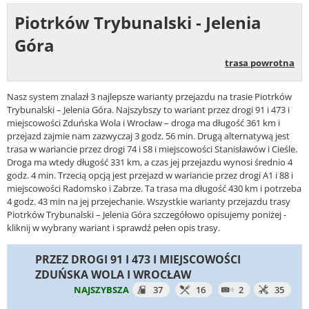
Piotrków Trybunalski - Jelenia
Góra
trasa powrotna
Nasz system znalazł 3 najlepsze warianty przejazdu na trasie Piotrków
Trybunalski – Jelenia Góra. Najszybszy to wariant przez drogi 91 i 473 i
miejscowości Zduńska Wola i Wrocław – droga ma długość 361 km i
przejazd zajmie nam zazwyczaj 3 godz. 56 min. Drugą alternatywą jest
trasa w wariancie przez drogi 74 i S8 i miejscowości Stanisławów i Cieśle.
Droga ma wtedy długość 331 km, a czas jej przejazdu wynosi średnio 4
godz. 4 min. Trzecią opcją jest przejazd w wariancie przez drogi A1 i 88 i
miejscowości Radomsko i Zabrze. Ta trasa ma długość 430 km i potrzeba
4 godz. 43 min na jej przejechanie. Wszystkie warianty przejazdu trasy
Piotrków Trybunalski – Jelenia Góra szczegółowo opisujemy poniżej -
kliknij w wybrany wariant i sprawdź pełen opis trasy.
PRZEZ DROGI 91 I 473 I MIEJSCOWOŚCI
ZDUŃSKA WOLA I WROCŁAW
NAJSZYBSZA
37
16
2
35