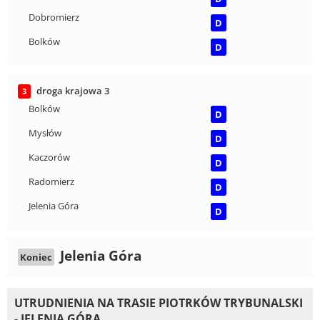
Dobromierz
D
Bolków
D
droga krajowa 3
3
Bolków
D
Mysłów
D
Kaczorów
D
Radomierz
D
Jelenia Góra
D
Jelenia Góra
Koniec
UTRUDNIENIA NA TRASIE PIOTRKÓW TRYBUNALSKI
- JELENIA GÓRA