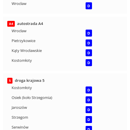
Wrocław
D
autostrada A4
A4
Wrocław
D
Pietrzykowice
D
Kąty Wrocławskie
D
Kostomłoty
D
droga krajowa 5
5
Kostomłoty
D
Osiek (koło Strzegomia)
D
Jaroszów
D
Strzegom
D
Serwinów
D