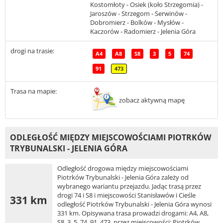
Kostomłoty - Osiek (koło Strzegomia) -
Jaroszów - Strzegom - Serwinów -
Dobromierz - Bolków - Mysłów -
Kaczorów - Radomierz - Jelenia Góra
drogi na trasie:
A4
A8
S8
3
5
74
91
473
Trasa na mapie:
zobacz aktywną mapę
ODLEGŁOŚĆ MIĘDZY MIEJSCOWOŚCIAMI PIOTRKÓW
TRYBUNALSKI - JELENIA GÓRA
Odległość drogowa między miejscowościami
Piotrków Trybunalski - Jelenia Góra zależy od
wybranego wariantu przejazdu. Jadąc trasą przez
drogi 74 i S8 i miejscowości Stanisławów i Cieśle
331 km
odległość Piotrków Trybunalski - Jelenia Góra wynosi
331 km. Opisywana trasa prowadzi drogami: A4, A8,
S8, 3, 5, 74, 91, 473, przez miejscowości: Piotrków