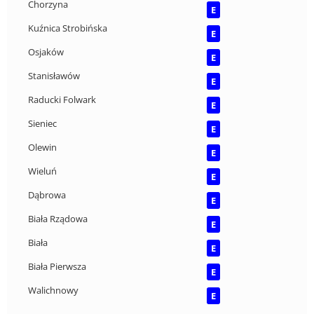
Chorzyna
E
Kuźnica Strobińska
E
Osjaków
E
Stanisławów
E
Raducki Folwark
E
Sieniec
E
Olewin
E
Wieluń
E
Dąbrowa
E
Biała Rządowa
E
Biała
E
Biała Pierwsza
E
Walichnowy
E