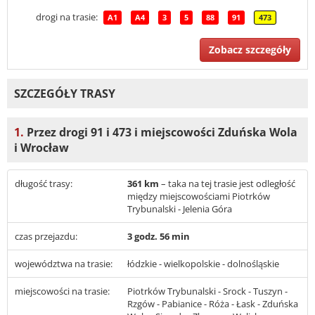
drogi na trasie:
A1
A4
3
5
88
91
473
Zobacz szczegóły
SZCZEGÓŁY TRASY
1.
Przez drogi 91 i 473 i miejscowości Zduńska Wola
i Wrocław
długość trasy:
361 km
– taka na tej trasie jest odległość
między miejscowościami Piotrków
Trybunalski - Jelenia Góra
czas przejazdu:
3 godz. 56 min
województwa na trasie:
łódzkie - wielkopolskie - dolnośląskie
miejscowości na trasie:
Piotrków Trybunalski - Srock - Tuszyn -
Rzgów - Pabianice - Róża - Łask - Zduńska