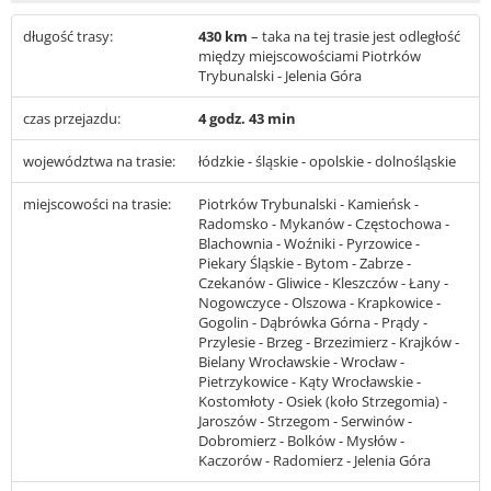
długość trasy:
430 km
– taka na tej trasie jest odległość
między miejscowościami Piotrków
Trybunalski - Jelenia Góra
czas przejazdu:
4 godz. 43 min
województwa na trasie:
łódzkie - śląskie - opolskie - dolnośląskie
miejscowości na trasie:
Piotrków Trybunalski - Kamieńsk -
Radomsko - Mykanów - Częstochowa -
Blachownia - Woźniki - Pyrzowice -
Piekary Śląskie - Bytom - Zabrze -
Czekanów - Gliwice - Kleszczów - Łany -
Nogowczyce - Olszowa - Krapkowice -
Gogolin - Dąbrówka Górna - Prądy -
Przylesie - Brzeg - Brzezimierz - Krajków -
Bielany Wrocławskie - Wrocław -
Pietrzykowice - Kąty Wrocławskie -
Kostomłoty - Osiek (koło Strzegomia) -
Jaroszów - Strzegom - Serwinów -
Dobromierz - Bolków - Mysłów -
Kaczorów - Radomierz - Jelenia Góra