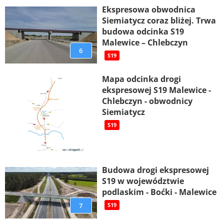
Ekspresowa obwodnica
Siemiatycz coraz bliżej. Trwa
budowa odcinka S19
Malewice – Chlebczyn
6
S19
Mapa odcinka drogi
ekspresowej S19 Malewice -
Chlebczyn - obwodnicy
Siemiatycz
S19
Budowa drogi ekspresowej
S19 w województwie
podlaskim - Boćki - Malewice
7
S19