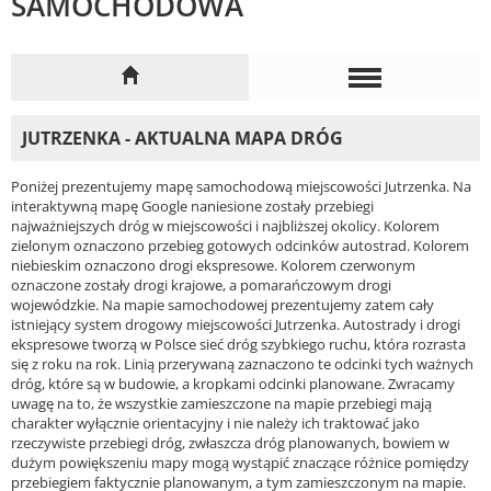
SAMOCHODOWA
JUTRZENKA - AKTUALNA MAPA DRÓG
Poniżej prezentujemy mapę samochodową miejscowości Jutrzenka. Na
interaktywną mapę Google naniesione zostały przebiegi
najważniejszych dróg w miejscowości i najbliższej okolicy. Kolorem
zielonym oznaczono przebieg gotowych odcinków autostrad. Kolorem
niebieskim oznaczono drogi ekspresowe. Kolorem czerwonym
oznaczone zostały drogi krajowe, a pomarańczowym drogi
wojewódzkie. Na mapie samochodowej prezentujemy zatem cały
istniejący system drogowy miejscowości Jutrzenka. Autostrady i drogi
ekspresowe tworzą w Polsce sieć dróg szybkiego ruchu, która rozrasta
się z roku na rok. Linią przerywaną zaznaczono te odcinki tych ważnych
dróg, które są w budowie, a kropkami odcinki planowane. Zwracamy
uwagę na to, że wszystkie zamieszczone na mapie przebiegi mają
charakter wyłącznie orientacyjny i nie należy ich traktować jako
rzeczywiste przebiegi dróg, zwłaszcza dróg planowanych, bowiem w
dużym powiększeniu mapy mogą wystąpić znaczące różnice pomiędzy
przebiegiem faktycznie planowanym, a tym zamieszczonym na mapie.