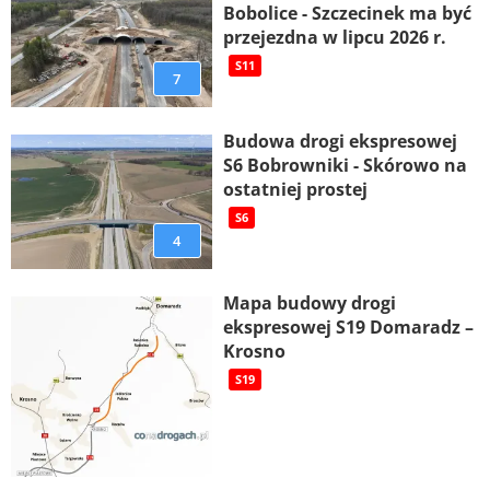
Bobolice - Szczecinek ma być
przejezdna w lipcu 2026 r.
S11
7
Budowa drogi ekspresowej
S6 Bobrowniki - Skórowo na
ostatniej prostej
S6
4
Mapa budowy drogi
ekspresowej S19 Domaradz –
Krosno
S19