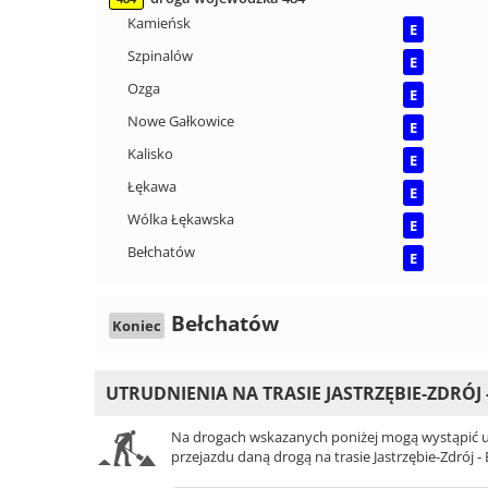
Kamieńsk
E
Szpinalów
E
Ozga
E
Nowe Gałkowice
E
Kalisko
E
Łękawa
E
Wólka Łękawska
E
Bełchatów
E
Bełchatów
Koniec
UTRUDNIENIA NA TRASIE JASTRZĘBIE-ZDRÓJ
Na drogach wskazanych poniżej mogą wystąpić ut
przejazdu daną drogą na trasie Jastrzębie-Zdrój -