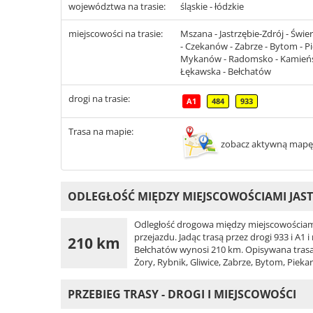
województwa na trasie:
śląskie - łódzkie
miejscowości na trasie:
Mszana - Jastrzębie-Zdrój - Świe
- Czekanów - Zabrze - Bytom - Pi
Mykanów - Radomsko - Kamieńsk 
Łękawska - Bełchatów
drogi na trasie:
A1
484
933
Trasa na mapie:
zobacz aktywną mapę
ODLEGŁOŚĆ MIĘDZY MIEJSCOWOŚCIAMI JAST
Odległość drogowa między miejscowościami
przejazdu. Jadąc trasą przez drogi 933 i A1 
210 km
Bełchatów wynosi 210 km. Opisywana trasa p
Żory, Rybnik, Gliwice, Zabrze, Bytom, Piek
PRZEBIEG TRASY - DROGI I MIEJSCOWOŚCI