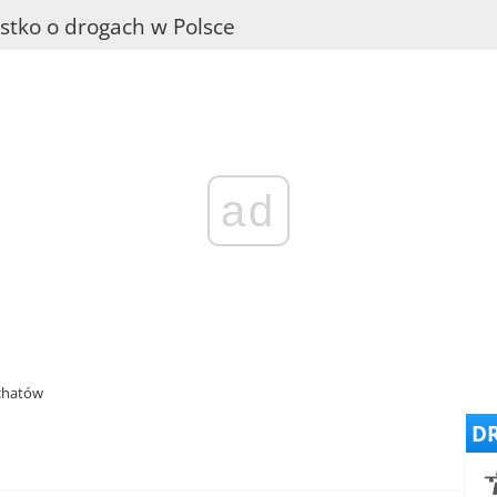
stko o drogach w Polsce
ad
łchatów
DR