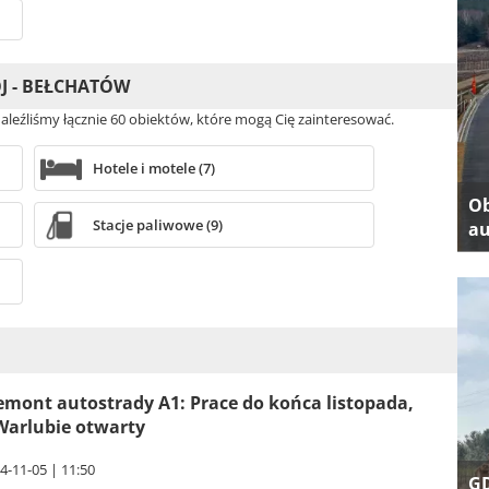
ÓJ - BEŁCHATÓW
naleźliśmy łącznie 60 obiektów, które mogą Cię zainteresować.
Hotele i motele (7)
Ob
Stacje paliwowe (9)
au
emont autostrady A1: Prace do końca listopada,
Warlubie otwarty
4-11-05 | 11:50
GD