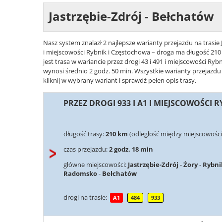
Jastrzębie-Zdrój - Bełchatów
Nasz system znalazł 2 najlepsze warianty przejazdu na trasie 
i miejscowości Rybnik i Częstochowa – droga ma długość 210 
jest trasa w wariancie przez drogi 43 i 491 i miejscowości Ry
wynosi średnio 2 godz. 50 min. Wszystkie warianty przejazdu 
kliknij w wybrany wariant i sprawdź pełen opis trasy.
PRZEZ DROGI 933 I A1 I MIEJSCOWOŚCI
długość trasy:
210 km
(odległość między miejscowościa
czas przejazdu:
2 godz. 18 min
główne miejscowości:
Jastrzębie-Zdrój
-
Żory
-
Rybni
Radomsko
-
Bełchatów
drogi na trasie:
A1
484
933