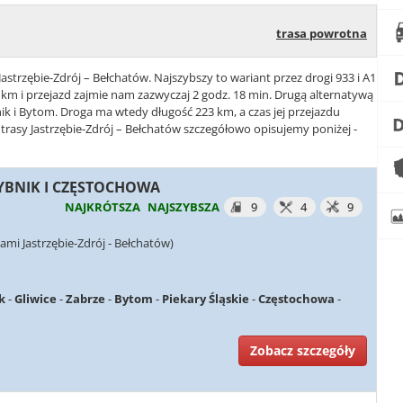
trasa powrotna
Jastrzębie-Zdrój – Bełchatów. Najszybszy to wariant przez drogi 933 i A1
km i przejazd zajmie nam zazwyczaj 2 godz. 18 min. Drugą alternatywą
bnik i Bytom. Droga ma wtedy długość 223 km, a czas jej przejazdu
trasy Jastrzębie-Zdrój – Bełchatów szczegółowo opisujemy poniżej -
 RYBNIK I CZĘSTOCHOWA
NAJKRÓTSZA
NAJSZYBSZA
9
4
9
mi Jastrzębie-Zdrój - Bełchatów)
k
-
Gliwice
-
Zabrze
-
Bytom
-
Piekary Śląskie
-
Częstochowa
-
Zobacz szczegóły