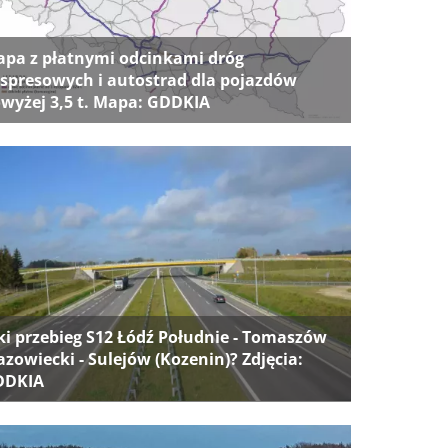
pa z płatnymi odcinkami dróg
spresowych i autostrad dla pojazdów
wyżej 3,5 t. Mapa: GDDKIA
ki przebieg S12 Łódź Południe - Tomaszów
zowiecki - Sulejów (Kozenin)? Zdjęcia:
DDKIA