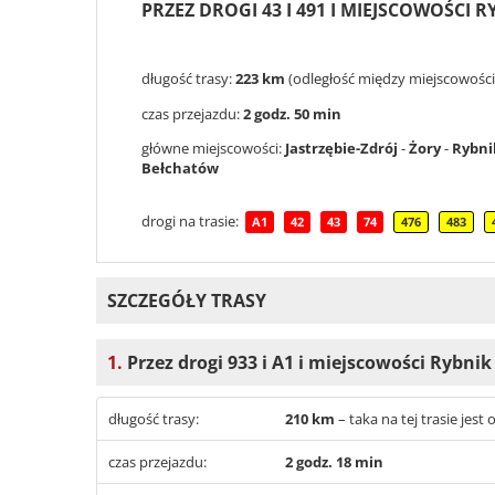
PRZEZ DROGI 43 I 491 I MIEJSCOWOŚCI 
długość trasy:
223 km
(odległość między miejscowościa
czas przejazdu:
2 godz. 50 min
główne miejscowości:
Jastrzębie-Zdrój
-
Żory
-
Rybni
Bełchatów
drogi na trasie:
A1
42
43
74
476
483
SZCZEGÓŁY TRASY
1.
Przez drogi 933 i A1 i miejscowości Rybni
długość trasy:
210 km
– taka na tej trasie jes
czas przejazdu:
2 godz. 18 min