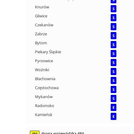
Knurów
S
Gliwice
S
Czekanów
S
Zabrze
S
Bytom
S
Piekary Śląskie
S
Pyrzowice
S
Woźniki
S
Blachownia
S
Częstochowa
S
Mykanów
S
Radomsko
E
Kamieńsk
E
droga wojewódzka 484
484