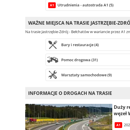
Utrudnienia - autostrada A1 (5)
A1
WAŻNE MIEJSCA NA TRASIE JASTRZĘBIE-ZDR
Na trasie Jastrzębie-Zdrój - Bełchatów w wariancie przez A1 z
Bary i restauracje (4)
Pomoc drogowa (31)
Warsztaty samochodowe (9)
INFORMACJE O DROGACH NA TRASIE
Duży r
węzeł 
202
A1