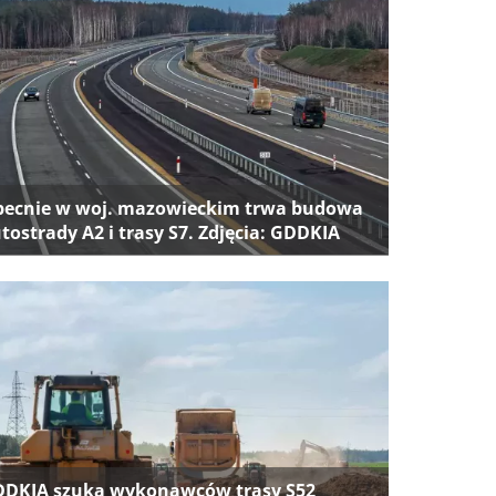
ecnie w woj. mazowieckim trwa budowa
tostrady A2 i trasy S7. Zdjęcia: GDDKIA
DKIA szuka wykonawców trasy S52