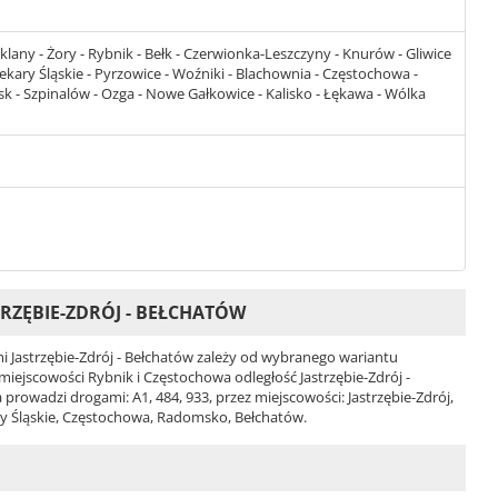
rklany - Żory - Rybnik - Bełk - Czerwionka-Leszczyny - Knurów - Gliwice
ekary Śląskie - Pyrzowice - Woźniki - Blachownia - Częstochowa -
- Szpinalów - Ozga - Nowe Gałkowice - Kalisko - Łękawa - Wólka
RZĘBIE-ZDRÓJ - BEŁCHATÓW
 Jastrzębie-Zdrój - Bełchatów zależy od wybranego wariantu
i miejscowości Rybnik i Częstochowa odległość Jastrzębie-Zdrój -
rowadzi drogami: A1, 484, 933, przez miejscowości: Jastrzębie-Zdrój,
ary Śląskie, Częstochowa, Radomsko, Bełchatów.