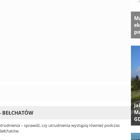
Ma
ek
po
Ja
Ma
 - BEŁCHATÓW
G
rudnienia – sprawdź, czy utrudnienia wystąpią również podczas
 Bełchatów.