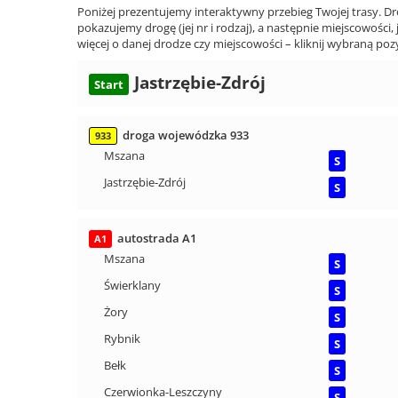
Poniżej prezentujemy interaktywny przebieg Twojej trasy. Dr
pokazujemy drogę (jej nr i rodzaj), a następnie miejscowości, 
więcej o danej drodze czy miejscowości – kliknij wybraną pozy
Jastrzębie-Zdrój
Start
droga wojewódzka 933
933
Mszana
S
Jastrzębie-Zdrój
S
autostrada A1
A1
Mszana
S
Świerklany
S
Żory
S
Rybnik
S
Bełk
S
Czerwionka-Leszczyny
S