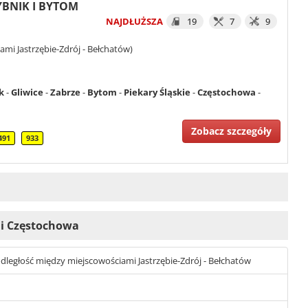
RYBNIK I BYTOM
NAJDŁUŻSZA
19
7
9
mi Jastrzębie-Zdrój - Bełchatów)
k
-
Gliwice
-
Zabrze
-
Bytom
-
Piekary Śląskie
-
Częstochowa
-
Zobacz szczegóły
491
933
k i Częstochowa
t odległość między miejscowościami Jastrzębie-Zdrój - Bełchatów