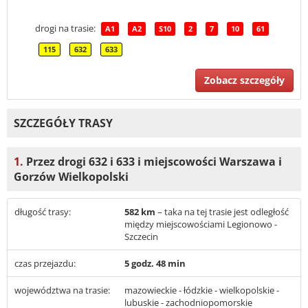
drogi na trasie:
A1
A2
S10
2
7
10
61
115
632
633
Zobacz szczegóły
SZCZEGÓŁY TRASY
1.
Przez drogi 632 i 633 i miejscowości Warszawa i
Gorzów Wielkopolski
długość trasy:
582 km
– taka na tej trasie jest odległość
między miejscowościami Legionowo -
Szczecin
czas przejazdu:
5 godz. 48 min
województwa na trasie:
mazowieckie - łódzkie - wielkopolskie -
lubuskie - zachodniopomorskie