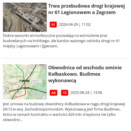
Trwa przebudowa drogi krajowej
nr 61 Legionowem a Zegrzem
2026-04-29 | 11:02
61
Dobre warunki atmosferyczne pozwalają na wzmożenie prac
budowlanych na krótkiego, ale bardzo ważnego odcinka drogi nr 61
między Legionowem i Zgierzem.
Obwodnica od wschodu ominie
Kołbaskowo. Budimex
wykonawcą
2025-08-24 | 13:56
A6
13
Jest umowa na budowę obwodnicy Kołbaskowa w ciągu drogi krajowej
DK13 w woj. Zachodniopomorskim. Wykonawcą jest firma Budimex,
która w ramach kontraktu o wartości 429 mln zł wykona nie tylko
obwodnic...