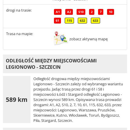
drogi na trasie:
A1
A2
S10
2
7
10
61
115
632
633
Trasa na mapie:
zobacz aktywną mapę
ODLEGŁOŚĆ MIĘDZY MIEJSCOWOŚCIAMI
LEGIONOWO - SZCZECIN
Odległość drogowa między miejscowościami
Legionowo - Szczecin zależy od wybranego wariantu
przejazdu. Jadąc trasą przez drogi 61 i S8 i
miejscowości Łódź i Stargard odległość Legionowo -
589 km
Szczecin wynosi 589 km. Opisywana trasa prowadzi
drogami: A1, A2, S10, 2, 7, 10, 61, 115, 632, 633, przez
miejscowości: Legionowo, Warszawa, Pruszków,
Skierniewice, Kutno, Włocławek, Toruń, Bydgoszcz,
Piła, Stargard, Szczecin.