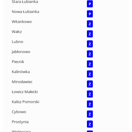
Stara Łubianka
P
Nowa Łubianka
P
Witankowo
Z
Wałcz
Z
Lubno
Z
Jabłonowo
Z
Piecnik
Z
Kalinówka
Z
Mirosławiec
Z
Łowicz Małecki
Z
Kalisz Pomorski
Z
Cybowo
Z
Prostynia
Z
Wielgoszcz