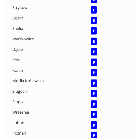
Stryków
E
Zgierz
E
Emilia
E
Wartkowice
E
Dąbie
P
Koło
P
Konin
P
Modła Królewska
P
Sługocin
P
Słupca
P
Września
P
Luboń
P
Poznań
P