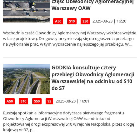
część Obwodnicy Aglomeracyjnej
Warszawy OAW
2025-08-23 | 16:20
A50
S10
S50
Wschodnia część Obwodnicy Aglomeracyjnej Warszawy wkrótce wejdzie
w fazę projektową. Drogowcy przymierzają się do ogłoszenia przetargu
na wykonanie prac, w tym wyznaczenie najlepszego jej przebiegu. W...
GDDKIA konsultuje cztery
przebiegi Obwodnicy Aglomeracji
Warszawskiej na odcinku od S10
do S7
2025-08-23 | 16:01
A50
S10
S50
92
Ruszają spotkania informacyjne dotyczące pierwszego fragmentu
Obwodnicy Aglomeracji Warszawskiej OAW na odcinku od
projektowanej drogi ekspresowej S10 w rejonie Nacpolska, przez drogę
krajową nr 92, p...