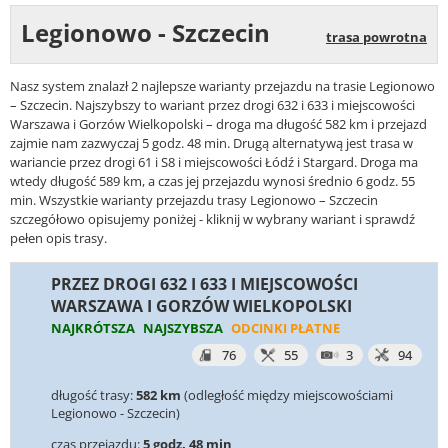
Legionowo - Szczecin
trasa powrotna
Nasz system znalazł 2 najlepsze warianty przejazdu na trasie Legionowo
– Szczecin. Najszybszy to wariant przez drogi 632 i 633 i miejscowości
Warszawa i Gorzów Wielkopolski – droga ma długość 582 km i przejazd
zajmie nam zazwyczaj 5 godz. 48 min. Drugą alternatywą jest trasa w
wariancie przez drogi 61 i S8 i miejscowości Łódź i Stargard. Droga ma
wtedy długość 589 km, a czas jej przejazdu wynosi średnio 6 godz. 55
min. Wszystkie warianty przejazdu trasy Legionowo – Szczecin
szczegółowo opisujemy poniżej - kliknij w wybrany wariant i sprawdź
pełen opis trasy.
PRZEZ DROGI 632 I 633 I MIEJSCOWOŚCI
WARSZAWA I GORZÓW WIELKOPOLSKI
NAJKRÓTSZA
NAJSZYBSZA
ODCINKI PŁATNE
76
55
3
94
długość trasy:
582 km
(odległość między miejscowościami
Legionowo - Szczecin)
czas przejazdu:
5 godz. 48 min