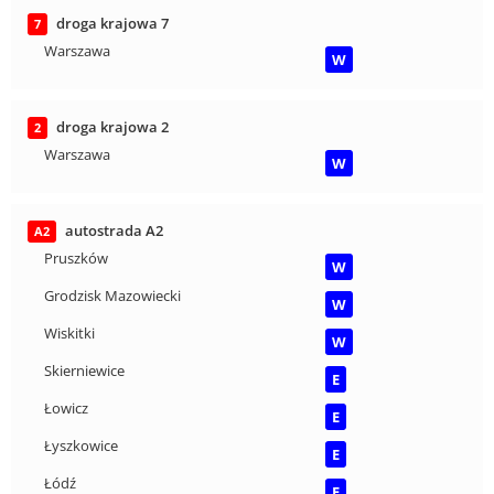
droga krajowa 7
7
Warszawa
W
droga krajowa 2
2
Warszawa
W
autostrada A2
A2
Pruszków
W
Grodzisk Mazowiecki
W
Wiskitki
W
Skierniewice
E
Łowicz
E
Łyszkowice
E
Łódź
E