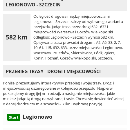
LEGIONOWO - SZCZECIN
Odległość drogowa między miejscowościami
Legionowo - Szczecin zależy od wybranego wariantu
przejazdu. Jadąc trasą przez drogi 632 i 633 i
miejscowości Warszawa i Gorzów Wielkopolski
582 km
odległość Legionowo - Szczecin wynosi 582 km.
Opisywana trasa prowadzi drogami: A2, A6, S3, 2, 7,
10, 61, 115, 632, 633, przez miejscowości: Legionowo,
Warszawa, Pruszków, Skierniewice, Łódź, Zgierz,
Konin, Poznań, Gorzów Wielkopolski, Szczecin.
PRZEBIEG TRASY - DROGI I MIEJSCOWOŚCI
Poniżej prezentujemy interaktywny przebieg Twojej trasy. Drogi i
miejscowości są uszeregowane w kolejności przejazdu. Najpierw
pokazujemy drogę (jej nr i rodzaj), a następnie miejscowości, jakie
miniesz jadąc tą drogą na wybranej trasie. Chcesz się dowiedzieć więcej
o danej drodze czy miejscowości – kliknij wybraną pozycję.
Legionowo
Start