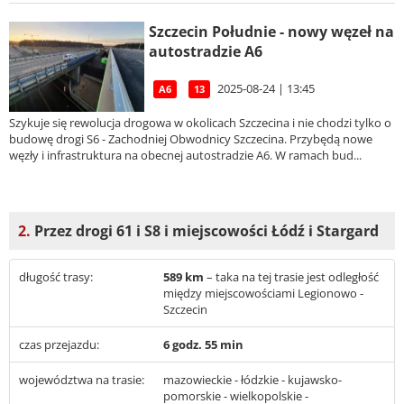
Szczecin Południe - nowy węzeł na
autostradzie A6
2025-08-24 | 13:45
A6
13
Szykuje się rewolucja drogowa w okolicach Szczecina i nie chodzi tylko o
budowę drogi S6 - Zachodniej Obwodnicy Szczecina. Przybędą nowe
węzły i infrastruktura na obecnej autostradzie A6. W ramach bud...
2.
Przez drogi 61 i S8 i miejscowości Łódź i Stargard
długość trasy:
589 km
– taka na tej trasie jest odległość
między miejscowościami Legionowo -
Szczecin
czas przejazdu:
6 godz. 55 min
województwa na trasie:
mazowieckie - łódzkie - kujawsko-
pomorskie - wielkopolskie -