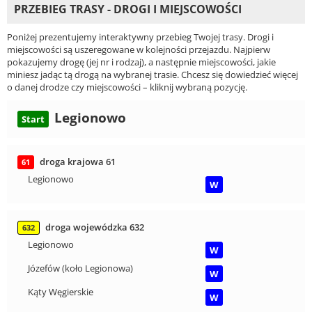
PRZEBIEG TRASY - DROGI I MIEJSCOWOŚCI
Poniżej prezentujemy interaktywny przebieg Twojej trasy. Drogi i
miejscowości są uszeregowane w kolejności przejazdu. Najpierw
pokazujemy drogę (jej nr i rodzaj), a następnie miejscowości, jakie
miniesz jadąc tą drogą na wybranej trasie. Chcesz się dowiedzieć więcej
o danej drodze czy miejscowości – kliknij wybraną pozycję.
Legionowo
Start
droga krajowa 61
61
Legionowo
W
droga wojewódzka 632
632
Legionowo
W
Józefów (koło Legionowa)
W
Kąty Węgierskie
W