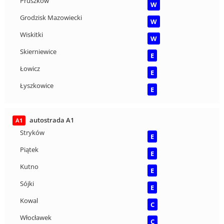
Pruszków
W
Grodzisk Mazowiecki
W
Wiskitki
W
Skierniewice
E
Łowicz
E
Łyszkowice
E
autostrada A1
A1
Stryków
E
Piątek
E
Kutno
E
Sójki
E
Kowal
C
Włocławek
C