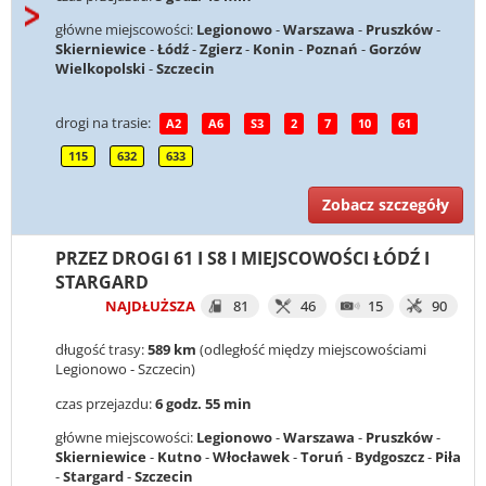
główne miejscowości:
Legionowo
-
Warszawa
-
Pruszków
-
Skierniewice
-
Łódź
-
Zgierz
-
Konin
-
Poznań
-
Gorzów
Wielkopolski
-
Szczecin
drogi na trasie:
A2
A6
S3
2
7
10
61
115
632
633
Zobacz szczegóły
PRZEZ DROGI 61 I S8 I MIEJSCOWOŚCI ŁÓDŹ I
STARGARD
NAJDŁUŻSZA
81
46
15
90
długość trasy:
589 km
(odległość między miejscowościami
Legionowo - Szczecin)
czas przejazdu:
6 godz. 55 min
główne miejscowości:
Legionowo
-
Warszawa
-
Pruszków
-
Skierniewice
-
Kutno
-
Włocławek
-
Toruń
-
Bydgoszcz
-
Piła
-
Stargard
-
Szczecin