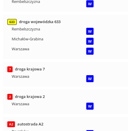
Rembelszczyzna
W
droga wojewódzka 633
633
Rembelszczyzna
W
Michałów-Grabina
W
Warszawa
W
droga krajowa 7
7
Warszawa
W
droga krajowa 2
2
Warszawa
W
autostrada A2
A2