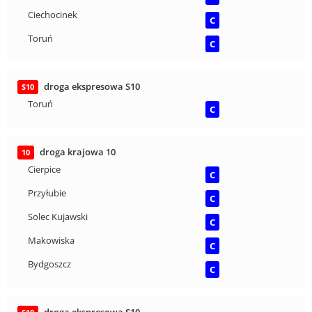
Ciechocinek
C
Toruń
C
droga ekspresowa S10
S10
Toruń
C
droga krajowa 10
10
Cierpice
C
Przyłubie
C
Solec Kujawski
C
Makowiska
C
Bydgoszcz
C
droga ekspresowa S10