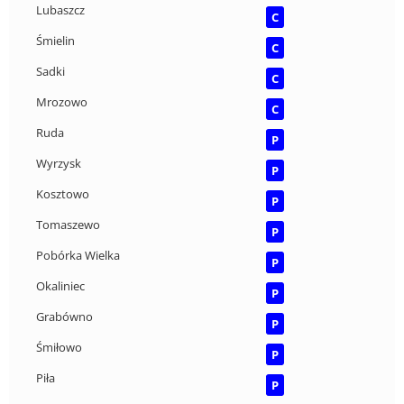
Lubaszcz
C
Śmielin
C
Sadki
C
Mrozowo
C
Ruda
P
Wyrzysk
P
Kosztowo
P
Tomaszewo
P
Pobórka Wielka
P
Okaliniec
P
Grabówno
P
Śmiłowo
P
Piła
P