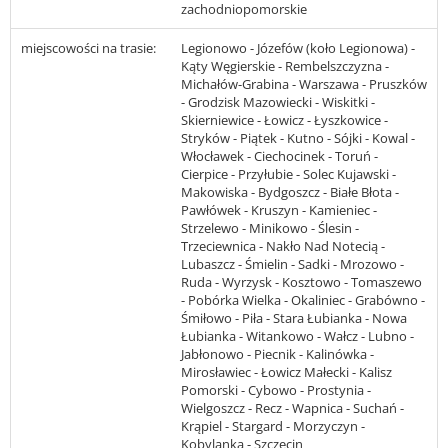
zachodniopomorskie
miejscowości na trasie:
Legionowo - Józefów (koło Legionowa) -
Kąty Węgierskie - Rembelszczyzna -
Michałów-Grabina - Warszawa - Pruszków
- Grodzisk Mazowiecki - Wiskitki -
Skierniewice - Łowicz - Łyszkowice -
Stryków - Piątek - Kutno - Sójki - Kowal -
Włocławek - Ciechocinek - Toruń -
Cierpice - Przyłubie - Solec Kujawski -
Makowiska - Bydgoszcz - Białe Błota -
Pawłówek - Kruszyn - Kamieniec -
Strzelewo - Minikowo - Ślesin -
Trzeciewnica - Nakło Nad Notecią -
Lubaszcz - Śmielin - Sadki - Mrozowo -
Ruda - Wyrzysk - Kosztowo - Tomaszewo
- Pobórka Wielka - Okaliniec - Grabówno -
Śmiłowo - Piła - Stara Łubianka - Nowa
Łubianka - Witankowo - Wałcz - Lubno -
Jabłonowo - Piecnik - Kalinówka -
Mirosławiec - Łowicz Małecki - Kalisz
Pomorski - Cybowo - Prostynia -
Wielgoszcz - Recz - Wapnica - Suchań -
Krąpiel - Stargard - Morzyczyn -
Kobylanka - Szczecin