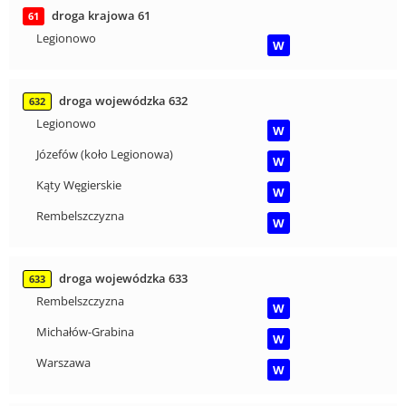
droga krajowa 61
61
Legionowo
W
droga wojewódzka 632
632
Legionowo
W
Józefów (koło Legionowa)
W
Kąty Węgierskie
W
Rembelszczyzna
W
droga wojewódzka 633
633
Rembelszczyzna
W
Michałów-Grabina
W
Warszawa
W