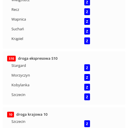
Z
Recz
Z
Wapnica
Z
Suchań
Z
Krąpiel
Z
droga ekspresowa S10
S10
Stargard
Z
Morzyczyn
Z
Kobylanka
Z
Szczecin
Z
droga krajowa 10
10
Szczecin
Z