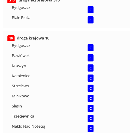
S10
Bydgoszcz
C
Białe Błota
C
droga krajowa 10
10
Bydgoszcz
C
Pawłówek
C
Kruszyn
C
Kamieniec
C
Strzelewo
C
Minikowo
C
Ślesin
C
Trzeciewnica
C
Nakło Nad Notecią
C