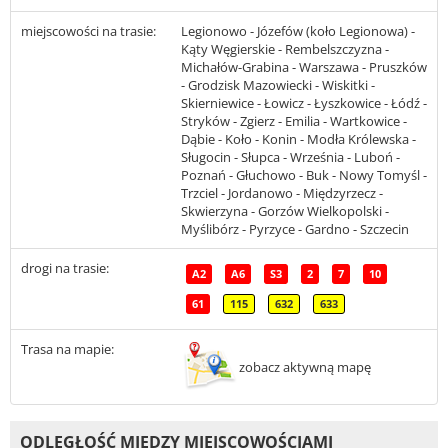
miejscowości na trasie:
Legionowo - Józefów (koło Legionowa) -
Kąty Węgierskie - Rembelszczyzna -
Michałów-Grabina - Warszawa - Pruszków
- Grodzisk Mazowiecki - Wiskitki -
Skierniewice - Łowicz - Łyszkowice - Łódź -
Stryków - Zgierz - Emilia - Wartkowice -
Dąbie - Koło - Konin - Modła Królewska -
Sługocin - Słupca - Września - Luboń -
Poznań - Głuchowo - Buk - Nowy Tomyśl -
Trzciel - Jordanowo - Międzyrzecz -
Skwierzyna - Gorzów Wielkopolski -
Myślibórz - Pyrzyce - Gardno - Szczecin
drogi na trasie:
A2
A6
S3
2
7
10
61
115
632
633
Trasa na mapie:
zobacz aktywną mapę
ODLEGŁOŚĆ MIĘDZY MIEJSCOWOŚCIAMI