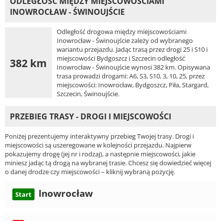
ODLEGŁOŚĆ MIĘDZY MIEJSCOWOŚCIAMI
INOWROCŁAW - ŚWINOUJŚCIE
Odległość drogowa między miejscowościami
Inowrocław - Świnoujście zależy od wybranego
wariantu przejazdu. Jadąc trasą przez drogi 25 i S10 i
miejscowości Bydgoszcz i Szczecin odległość
382 km
Inowrocław - Świnoujście wynosi 382 km. Opisywana
trasa prowadzi drogami: A6, S3, S10, 3, 10, 25, przez
miejscowości: Inowrocław, Bydgoszcz, Piła, Stargard,
Szczecin, Świnoujście.
PRZEBIEG TRASY - DROGI I MIEJSCOWOŚCI
Poniżej prezentujemy interaktywny przebieg Twojej trasy. Drogi i
miejscowości są uszeregowane w kolejności przejazdu. Najpierw
pokazujemy drogę (jej nr i rodzaj), a następnie miejscowości, jakie
miniesz jadąc tą drogą na wybranej trasie. Chcesz się dowiedzieć więcej
o danej drodze czy miejscowości – kliknij wybraną pozycję.
Inowrocław
Start