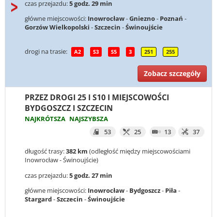
czas przejazdu:
5 godz. 29 min
główne miejscowości:
Inowrocław
-
Gniezno
-
Poznań
-
Gorzów Wielkopolski
-
Szczecin
-
Świnoujście
drogi na trasie:
A2
S3
S5
3
251
255
Zobacz szczegóły
PRZEZ DROGI 25 I S10 I MIEJSCOWOŚCI
BYDGOSZCZ I SZCZECIN
NAJKRÓTSZA
NAJSZYBSZA
53
25
13
37
długość trasy:
382 km
(odległość między miejscowościami
Inowrocław - Świnoujście)
czas przejazdu:
5 godz. 27 min
główne miejscowości:
Inowrocław
-
Bydgoszcz
-
Piła
-
Stargard
-
Szczecin
-
Świnoujście