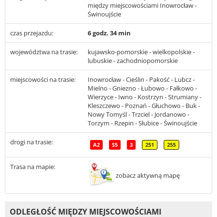
między miejscowościami Inowrocław -
Świnoujście
czas przejazdu:
6 godz. 34 min
województwa na trasie:
kujawsko-pomorskie - wielkopolskie -
lubuskie - zachodniopomorskie
miejscowości na trasie:
Inowrocław - Cieślin - Pakość - Lubcz -
Mielno - Gniezno - Łubowo - Fałkowo -
Wierzyce - Iwno - Kostrzyn - Strumiany -
Kleszczewo - Poznań - Głuchowo - Buk -
Nowy Tomyśl - Trzciel - Jordanowo -
Torzym - Rzepin - Słubice - Świnoujście
drogi na trasie:
A2
S5
3
251
255
Trasa na mapie:
zobacz aktywną mapę
ODLEGŁOŚĆ MIĘDZY MIEJSCOWOŚCIAMI