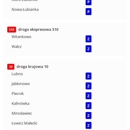
P
Nowa Łubianka
P
droga ekspresowa S10
S10
Witankowo
Z
Wałcz
Z
droga krajowa 10
10
Lubno
Z
Jabłonowo
Z
Piecnik
Z
Kalinówka
Z
Mirosławiec
Z
Łowicz Małecki
Z