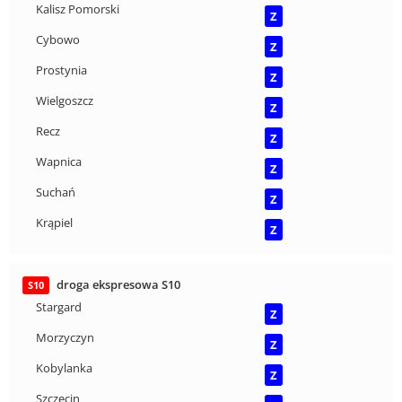
Kalisz Pomorski
Z
Cybowo
Z
Prostynia
Z
Wielgoszcz
Z
Recz
Z
Wapnica
Z
Suchań
Z
Krąpiel
Z
droga ekspresowa S10
S10
Stargard
Z
Morzyczyn
Z
Kobylanka
Z
Szczecin