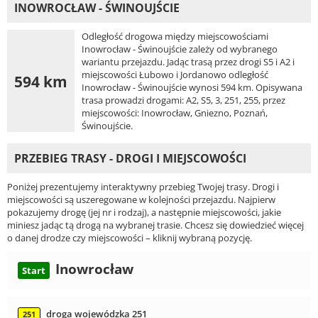
INOWROCŁAW - ŚWINOUJŚCIE
Odległość drogowa między miejscowościami
Inowrocław - Świnoujście zależy od wybranego
wariantu przejazdu. Jadąc trasą przez drogi S5 i A2 i
miejscowości Łubowo i Jordanowo odległość
594 km
Inowrocław - Świnoujście wynosi 594 km. Opisywana
trasa prowadzi drogami: A2, S5, 3, 251, 255, przez
miejscowości: Inowrocław, Gniezno, Poznań,
Świnoujście.
PRZEBIEG TRASY - DROGI I MIEJSCOWOŚCI
Poniżej prezentujemy interaktywny przebieg Twojej trasy. Drogi i
miejscowości są uszeregowane w kolejności przejazdu. Najpierw
pokazujemy drogę (jej nr i rodzaj), a następnie miejscowości, jakie
miniesz jadąc tą drogą na wybranej trasie. Chcesz się dowiedzieć więcej
o danej drodze czy miejscowości – kliknij wybraną pozycję.
Inowrocław
Start
droga wojewódzka 251
251