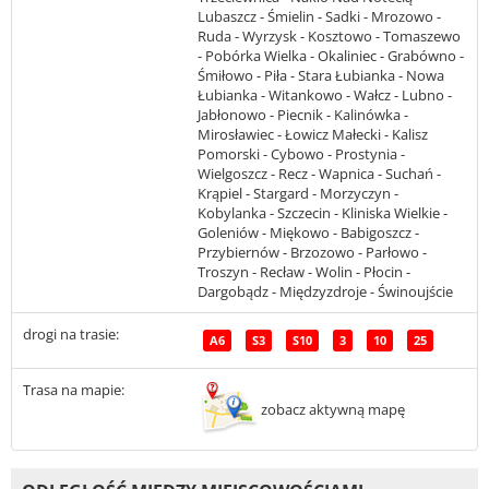
Lubaszcz - Śmielin - Sadki - Mrozowo -
Ruda - Wyrzysk - Kosztowo - Tomaszewo
- Pobórka Wielka - Okaliniec - Grabówno -
Śmiłowo - Piła - Stara Łubianka - Nowa
Łubianka - Witankowo - Wałcz - Lubno -
Jabłonowo - Piecnik - Kalinówka -
Mirosławiec - Łowicz Małecki - Kalisz
Pomorski - Cybowo - Prostynia -
Wielgoszcz - Recz - Wapnica - Suchań -
Krąpiel - Stargard - Morzyczyn -
Kobylanka - Szczecin - Kliniska Wielkie -
Goleniów - Miękowo - Babigoszcz -
Przybiernów - Brzozowo - Parłowo -
Troszyn - Recław - Wolin - Płocin -
Dargobądz - Międzyzdroje - Świnoujście
drogi na trasie:
A6
S3
S10
3
10
25
Trasa na mapie:
zobacz aktywną mapę