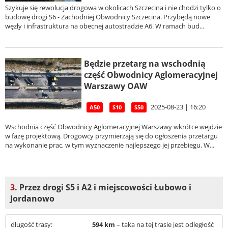
Szykuje się rewolucja drogowa w okolicach Szczecina i nie chodzi tylko o
budowę drogi S6 - Zachodniej Obwodnicy Szczecina. Przybędą nowe
węzły i infrastruktura na obecnej autostradzie A6. W ramach bud...
Będzie przetarg na wschodnią
część Obwodnicy Aglomeracyjnej
Warszawy OAW
2025-08-23 | 16:20
A50
S10
S50
Wschodnia część Obwodnicy Aglomeracyjnej Warszawy wkrótce wejdzie
w fazę projektową. Drogowcy przymierzają się do ogłoszenia przetargu
na wykonanie prac, w tym wyznaczenie najlepszego jej przebiegu. W...
3.
Przez drogi S5 i A2 i miejscowości Łubowo i
Jordanowo
długość trasy:
594 km
– taka na tej trasie jest odległość