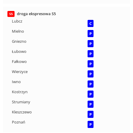
droga ekspresowa S5
S5
Lubcz
C
Mielno
P
Gniezno
P
Łubowo
P
Fałkowo
P
Wierzyce
P
Iwno
P
Kostrzyn
P
Strumiany
P
Kleszczewo
P
Poznań
P