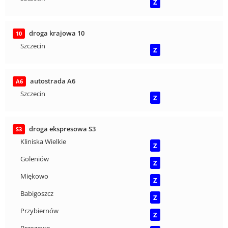
Z
droga krajowa 10
10
Szczecin
Z
autostrada A6
A6
Szczecin
Z
droga ekspresowa S3
S3
Kliniska Wielkie
Z
Goleniów
Z
Miękowo
Z
Babigoszcz
Z
Przybiernów
Z