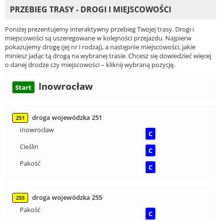
PRZEBIEG TRASY - DROGI I MIEJSCOWOŚCI
Poniżej prezentujemy interaktywny przebieg Twojej trasy. Drogi i
miejscowości są uszeregowane w kolejności przejazdu. Najpierw
pokazujemy drogę (jej nr i rodzaj), a następnie miejscowości, jakie
miniesz jadąc tą drogą na wybranej trasie. Chcesz się dowiedzieć więcej
o danej drodze czy miejscowości – kliknij wybraną pozycję.
Inowrocław
Start
droga wojewódzka 251
251
Inowrocław
C
Cieślin
C
Pakość
C
droga wojewódzka 255
255
Pakość
C