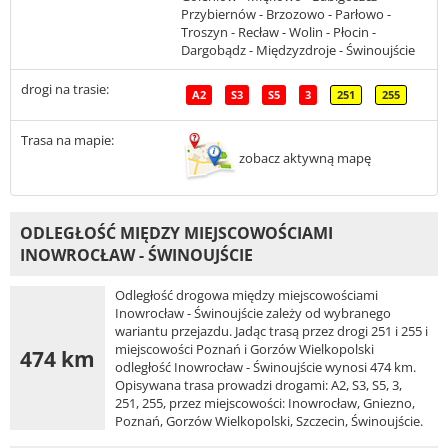
Przybiernów - Brzozowo - Parłowo -
Troszyn - Recław - Wolin - Płocin -
Dargobądz - Międzyzdroje - Świnoujście
drogi na trasie:
A2
S3
S5
3
251
255
Trasa na mapie:
zobacz aktywną mapę
ODLEGŁOŚĆ MIĘDZY MIEJSCOWOŚCIAMI
INOWROCŁAW - ŚWINOUJŚCIE
Odległość drogowa między miejscowościami
Inowrocław - Świnoujście zależy od wybranego
wariantu przejazdu. Jadąc trasą przez drogi 251 i 255 i
miejscowości Poznań i Gorzów Wielkopolski
474 km
odległość Inowrocław - Świnoujście wynosi 474 km.
Opisywana trasa prowadzi drogami: A2, S3, S5, 3,
251, 255, przez miejscowości: Inowrocław, Gniezno,
Poznań, Gorzów Wielkopolski, Szczecin, Świnoujście.