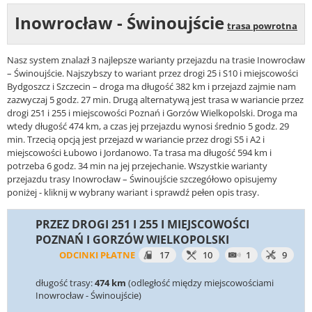
Inowrocław - Świnoujście
trasa powrotna
Nasz system znalazł 3 najlepsze warianty przejazdu na trasie Inowrocław
– Świnoujście. Najszybszy to wariant przez drogi 25 i S10 i miejscowości
Bydgoszcz i Szczecin – droga ma długość 382 km i przejazd zajmie nam
zazwyczaj 5 godz. 27 min. Drugą alternatywą jest trasa w wariancie przez
drogi 251 i 255 i miejscowości Poznań i Gorzów Wielkopolski. Droga ma
wtedy długość 474 km, a czas jej przejazdu wynosi średnio 5 godz. 29
min. Trzecią opcją jest przejazd w wariancie przez drogi S5 i A2 i
miejscowości Łubowo i Jordanowo. Ta trasa ma długość 594 km i
potrzeba 6 godz. 34 min na jej przejechanie. Wszystkie warianty
przejazdu trasy Inowrocław – Świnoujście szczegółowo opisujemy
poniżej - kliknij w wybrany wariant i sprawdź pełen opis trasy.
PRZEZ DROGI 251 I 255 I MIEJSCOWOŚCI
POZNAŃ I GORZÓW WIELKOPOLSKI
ODCINKI PŁATNE
17
10
1
9
długość trasy:
474 km
(odległość między miejscowościami
Inowrocław - Świnoujście)