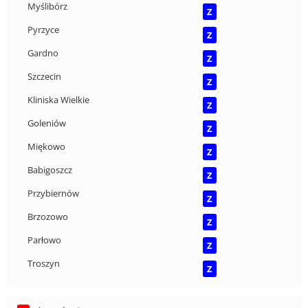
Myślibórz
Z
Pyrzyce
Z
Gardno
Z
Szczecin
Z
Kliniska Wielkie
Z
Goleniów
Z
Miękowo
Z
Babigoszcz
Z
Przybiernów
Z
Brzozowo
Z
Parłowo
Z
Troszyn
Z