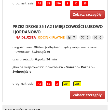
drogi na trasie:
A6
S3
S10
3
10
25
Zobacz szczegóły
PRZEZ DROGI S5 I A2 I MIEJSCOWOŚCI ŁUBOWO
I JORDANOWO
NAJDŁUŻSZA
ODCINKI PŁATNE
7
5
6
długość trasy:
594 km
(odległość między miejscowościami
Inowrocław - Świnoujście)
czas przejazdu:
6 godz. 34 min
główne miejscowości:
Inowrocław
-
Gniezno
-
Poznań
-
Świnoujście
drogi na trasie:
A2
S5
3
251
255
Zobacz szczegóły