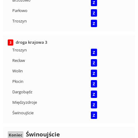
Brzozowo
Z
Parłowo
Z
Troszyn
Z
droga krajowa 3
3
Troszyn
Z
Recław
Z
Wolin
Z
Płocin
Z
Dargobądz
Z
Międzyzdroje
Z
Świnoujście
Z
Świnoujście
Koniec