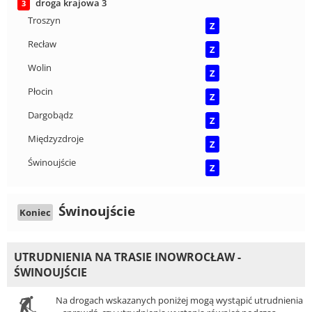
droga krajowa 3
3
Troszyn
Z
Recław
Z
Wolin
Z
Płocin
Z
Dargobądz
Z
Międzyzdroje
Z
Świnoujście
Z
Świnoujście
Koniec
UTRUDNIENIA NA TRASIE INOWROCŁAW -
ŚWINOUJŚCIE
Na drogach wskazanych poniżej mogą wystąpić utrudnienia