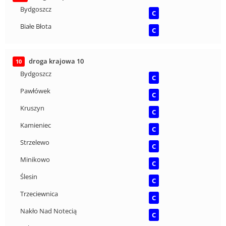
Bydgoszcz
C
Białe Błota
C
droga krajowa 10
10
Bydgoszcz
C
Pawłówek
C
Kruszyn
C
Kamieniec
C
Strzelewo
C
Minikowo
C
Ślesin
C
Trzeciewnica
C
Nakło Nad Notecią
C