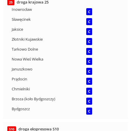
droga krajowa 25
25
Inowrocław
C
Sławęcinek
C
Jaksice
C
Złotniki Kujawskie
C
Tarkowo Dolne
C
Nowa Wieś Wielka
C
Januszkowo
C
Prądocin
C
Chmielniki
C
Brzoza (koło Bydgoszczy)
C
Bydgoszcz
C
droga ekspresowa S10
S10