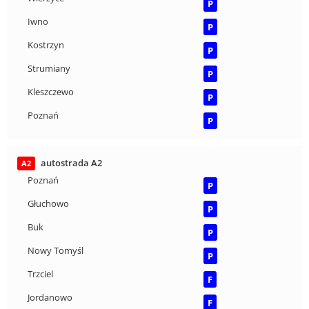
P
Iwno
P
Kostrzyn
P
Strumiany
P
Kleszczewo
P
Poznań
P
autostrada A2
A2
Poznań
P
Głuchowo
P
Buk
P
Nowy Tomyśl
P
Trzciel
F
Jordanowo
F