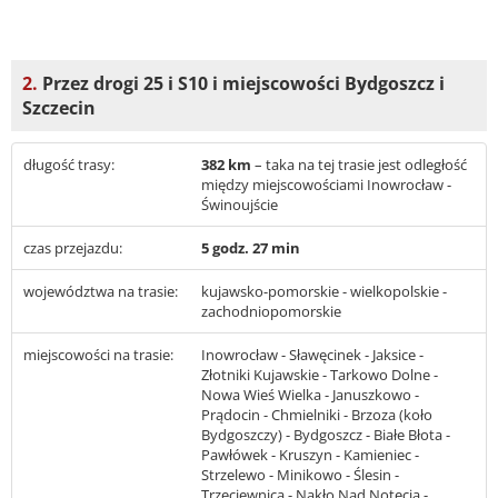
2.
Przez drogi 25 i S10 i miejscowości Bydgoszcz i
Szczecin
długość trasy:
382 km
– taka na tej trasie jest odległość
między miejscowościami Inowrocław -
Świnoujście
czas przejazdu:
5 godz. 27 min
województwa na trasie:
kujawsko-pomorskie - wielkopolskie -
zachodniopomorskie
miejscowości na trasie:
Inowrocław - Sławęcinek - Jaksice -
Złotniki Kujawskie - Tarkowo Dolne -
Nowa Wieś Wielka - Januszkowo -
Prądocin - Chmielniki - Brzoza (koło
Bydgoszczy) - Bydgoszcz - Białe Błota -
Pawłówek - Kruszyn - Kamieniec -
Strzelewo - Minikowo - Ślesin -
Trzeciewnica - Nakło Nad Notecią -