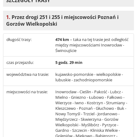
SZCZEGÓŁY TRASY
1.
Przez drogi 251 i 255 i miejscowości Poznań i
Gorzów Wielkopolski
długość trasy:
474 km
– taka na tej trasie jest odległość
między miejscowościami Inowrocław -
Świnoujście
czas przejazdu:
5 godz. 29 min
województwa na trasie:
kujawsko-pomorskie - wielkopolskie -
lubuskie - zachodniopomorskie
miejscowości na trasie:
Inowrocław - Cieślin - Pakość - Lubcz -
Mielno - Gniezno - Łubowo - Fałkowo -
Wierzyce - Iwno - Kostrzyn - Strumiany -
Kleszczewo - Poznań - Głuchowo - Buk -
Nowy Tomyśl - Trzciel - Jordanowo -
Międzyrzecz - Skwierzyna - Gorzów
Wielkopolski - Myślibórz - Pyrzyce -
Gardno - Szczecin - Kliniska Wielkie -
Goleniów - Miękowo - Babigoszcz -