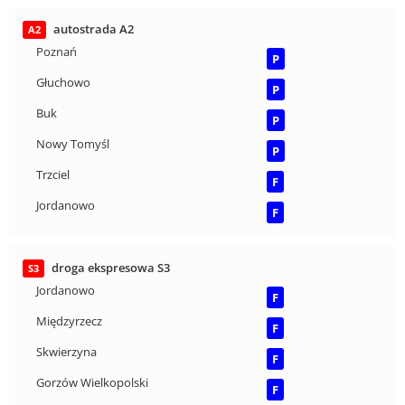
autostrada A2
A2
Poznań
P
Głuchowo
P
Buk
P
Nowy Tomyśl
P
Trzciel
F
Jordanowo
F
droga ekspresowa S3
S3
Jordanowo
F
Międzyrzecz
F
Skwierzyna
F
Gorzów Wielkopolski
F