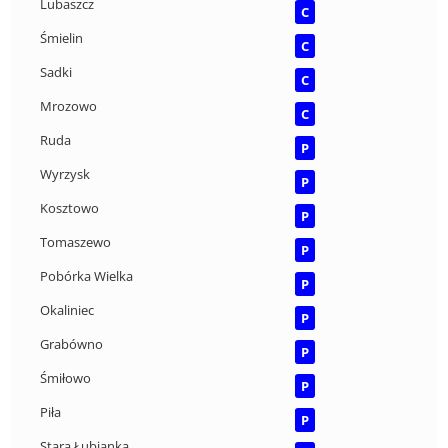
Lubaszcz
C
Śmielin
C
Sadki
C
Mrozowo
C
Ruda
P
Wyrzysk
P
Kosztowo
P
Tomaszewo
P
Pobórka Wielka
P
Okaliniec
P
Grabówno
P
Śmiłowo
P
Piła
P
Stara Łubianka