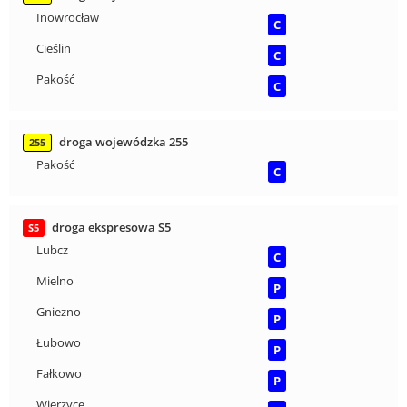
Inowrocław
C
Cieślin
C
Pakość
C
droga wojewódzka 255
255
Pakość
C
droga ekspresowa S5
S5
Lubcz
C
Mielno
P
Gniezno
P
Łubowo
P
Fałkowo
P
Wierzyce