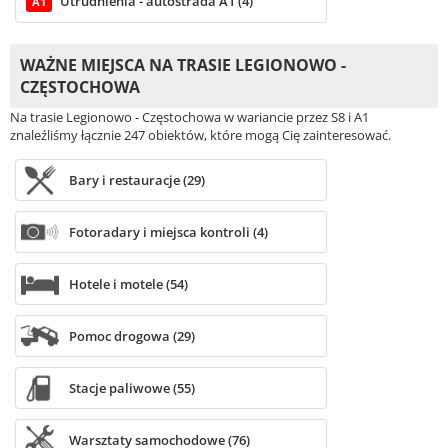
Utrudnienia - autostrada A1 (4)
A1
WAŻNE MIEJSCA NA TRASIE LEGIONOWO -
CZĘSTOCHOWA
Na trasie Legionowo - Częstochowa w wariancie przez S8 i A1
znaleźliśmy łącznie 247 obiektów, które mogą Cię zainteresować.
Bary i restauracje (29)
Fotoradary i miejsca kontroli (4)
Hotele i motele (54)
Pomoc drogowa (29)
Stacje paliwowe (55)
Warsztaty samochodowe (76)