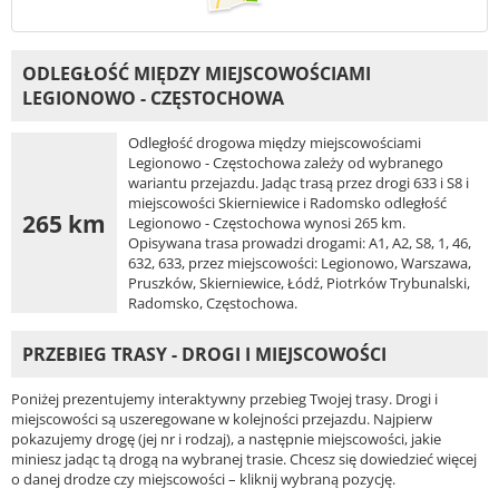
ODLEGŁOŚĆ MIĘDZY MIEJSCOWOŚCIAMI
LEGIONOWO - CZĘSTOCHOWA
Odległość drogowa między miejscowościami
Legionowo - Częstochowa zależy od wybranego
wariantu przejazdu. Jadąc trasą przez drogi 633 i S8 i
miejscowości Skierniewice i Radomsko odległość
265 km
Legionowo - Częstochowa wynosi 265 km.
Opisywana trasa prowadzi drogami: A1, A2, S8, 1, 46,
632, 633, przez miejscowości: Legionowo, Warszawa,
Pruszków, Skierniewice, Łódź, Piotrków Trybunalski,
Radomsko, Częstochowa.
PRZEBIEG TRASY - DROGI I MIEJSCOWOŚCI
Poniżej prezentujemy interaktywny przebieg Twojej trasy. Drogi i
miejscowości są uszeregowane w kolejności przejazdu. Najpierw
pokazujemy drogę (jej nr i rodzaj), a następnie miejscowości, jakie
miniesz jadąc tą drogą na wybranej trasie. Chcesz się dowiedzieć więcej
o danej drodze czy miejscowości – kliknij wybraną pozycję.