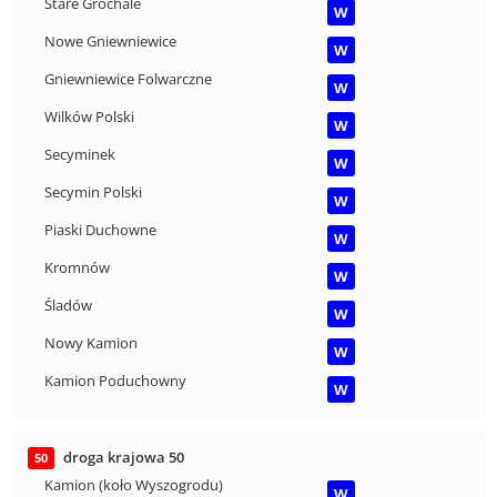
Stare Grochale
W
Nowe Gniewniewice
W
Gniewniewice Folwarczne
W
Wilków Polski
W
Secyminek
W
Secymin Polski
W
Piaski Duchowne
W
Kromnów
W
Śladów
W
Nowy Kamion
W
Kamion Poduchowny
W
droga krajowa 50
50
Kamion (koło Wyszogrodu)
W