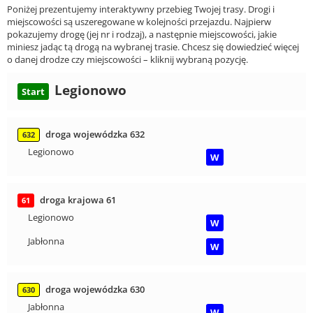
Poniżej prezentujemy interaktywny przebieg Twojej trasy. Drogi i
miejscowości są uszeregowane w kolejności przejazdu. Najpierw
pokazujemy drogę (jej nr i rodzaj), a następnie miejscowości, jakie
miniesz jadąc tą drogą na wybranej trasie. Chcesz się dowiedzieć więcej
o danej drodze czy miejscowości – kliknij wybraną pozycję.
Legionowo
Start
droga wojewódzka 632
632
Legionowo
W
droga krajowa 61
61
Legionowo
W
Jabłonna
W
droga wojewódzka 630
630
Jabłonna
W