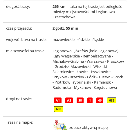
długość trasy:
265 km
– taka na tej trasie jest odległość
między miejscowościami Legionowo -
Częstochowa
czas przejazdu:
2 godz. 55 min
województwa na trasie:
mazowieckie - łódzkie - śląskie
miejscowości na trasie:
Legionowo - Józefów (koło Legionowa) -
Kąty Węgierskie - Rembelszczyzna -
Michałów-Grabina - Warszawa - Pruszków
- Grodzisk Mazowiecki - Wiskitki -
Skierniewice - Łowicz - Łyszkowice -
Stryków - Brzeziny - Łódź - Tuszyn - Srock
- Piotrków Trybunalski - Kamieńsk -
Radomsko - Mykanów - Częstochowa
drogi na trasie:
A1
A2
S8
1
46
632
633
Trasa na mapie:
zobacz aktywną mapę