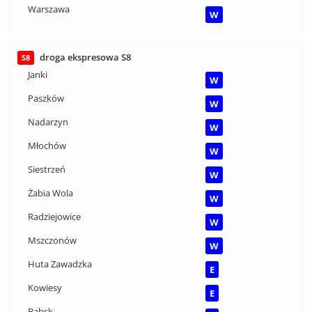
Warszawa
W
droga ekspresowa S8
S8
Janki
W
Paszków
W
Nadarzyn
W
Młochów
W
Siestrzeń
W
Żabia Wola
W
Radziejowice
W
Mszczonów
W
Huta Zawadzka
E
Kowiesy
E
Babsk