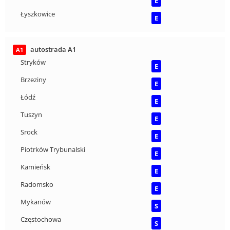
E
Łyszkowice
E
autostrada A1
A1
Stryków
E
Brzeziny
E
Łódź
E
Tuszyn
E
Srock
E
Piotrków Trybunalski
E
Kamieńsk
E
Radomsko
E
Mykanów
S
Częstochowa
S