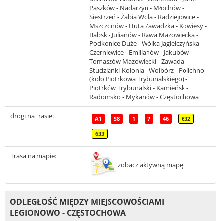
Paszków - Nadarzyn - Młochów -
Siestrzeń - Żabia Wola - Radziejowice -
Mszczonów - Huta Zawadzka - Kowiesy -
Babsk - Julianów - Rawa Mazowiecka -
Podkonice Duże - Wólka Jagielczyńska -
Czerniewice - Emilianów - Jakubów -
Tomaszów Mazowiecki - Zawada -
Studzianki-Kolonia - Wolbórz - Polichno
(koło Piotrkowa Trybunalskiego) -
Piotrków Trybunalski - Kamieńsk -
Radomsko - Mykanów - Częstochowa
drogi na trasie:
A1
S8
1
7
46
632
633
Trasa na mapie:
zobacz aktywną mapę
ODLEGŁOŚĆ MIĘDZY MIEJSCOWOŚCIAMI
LEGIONOWO - CZĘSTOCHOWA