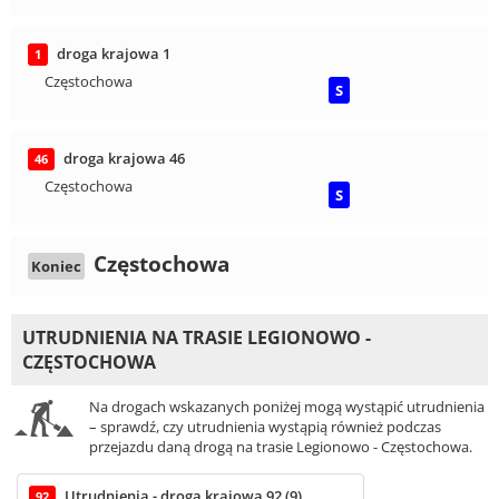
droga krajowa 1
1
Częstochowa
S
droga krajowa 46
46
Częstochowa
S
Częstochowa
Koniec
UTRUDNIENIA NA TRASIE LEGIONOWO -
CZĘSTOCHOWA
Na drogach wskazanych poniżej mogą wystąpić utrudnienia
– sprawdź, czy utrudnienia wystąpią również podczas
przejazdu daną drogą na trasie Legionowo - Częstochowa.
Utrudnienia - droga krajowa 92 (9)
92