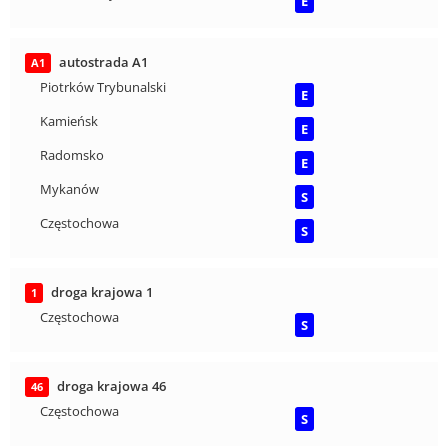
E
autostrada A1
A1
Piotrków Trybunalski
E
Kamieńsk
E
Radomsko
E
Mykanów
S
Częstochowa
S
droga krajowa 1
1
Częstochowa
S
droga krajowa 46
46
Częstochowa
S