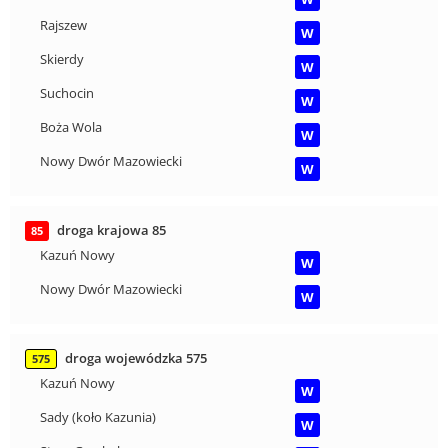
Rajszew
W
Skierdy
W
Suchocin
W
Boża Wola
W
Nowy Dwór Mazowiecki
W
droga krajowa 85
85
Kazuń Nowy
W
Nowy Dwór Mazowiecki
W
droga wojewódzka 575
575
Kazuń Nowy
W
Sady (koło Kazunia)
W