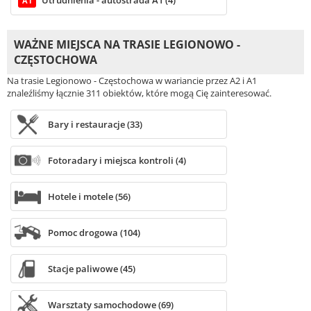
Utrudnienia - autostrada A1 (4)
A1
WAŻNE MIEJSCA NA TRASIE LEGIONOWO -
CZĘSTOCHOWA
Na trasie Legionowo - Częstochowa w wariancie przez A2 i A1
znaleźliśmy łącznie 311 obiektów, które mogą Cię zainteresować.
Bary i restauracje (33)
Fotoradary i miejsca kontroli (4)
Hotele i motele (56)
Pomoc drogowa (104)
Stacje paliwowe (45)
Warsztaty samochodowe (69)