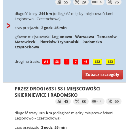
55
29
4
76
długość trasy:
244 km
(odległość między miejscowościami
Legionowo - Częstochowa)
czas przejazdu:
2 godz. 46 min
główne miejscowości:
Legionowo
-
Warszawa
-
Tomaszów
Mazowiecki
-
Piotrków Trybunalski
-
Radomsko
-
Częstochowa
drogi na trasie:
A1
S8
1
7
46
632
633
Zobacz szczegóły
PRZEZ DROGI 633 I S8 I MIEJSCOWOŚCI
SKIERNIEWICE I RADOMSKO
45
33
4
69
długość trasy:
265 km
(odległość między miejscowościami
Legionowo - Częstochowa)
czas przejazdu:
2 godz. 55 min