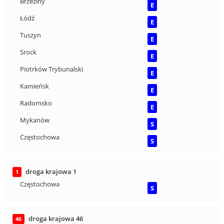
Brzeziny
E
Łódź
E
Tuszyn
E
Srock
E
Piotrków Trybunalski
E
Kamieńsk
E
Radomsko
E
Mykanów
S
Częstochowa
S
droga krajowa 1
1
Częstochowa
S
droga krajowa 46
46