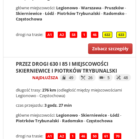
główne miejscowości:
Legionowo
-
Warszawa
-
Pruszków
-
Skierniewice
-
Łódź
-
Piotrków Trybunalski
-
Radomsko
-
Częstochowa
drogi na trasie:
A1
A2
S8
1
46
632
633
Zobacz szczegóły
PRZEZ DROGI 630 I 85 I MIEJSCOWOŚCI
SKIERNIEWICE I PIOTRKÓW TRYBUNALSKI
NAJDŁUŻSZA
49
26
5
48
długość trasy:
276 km
(odległość między miejscowościami
Legionowo - Częstochowa)
czas przejazdu:
3 godz. 27 min
główne miejscowości:
Legionowo
-
Skierniewice
-
Łódź
-
Piotrków Trybunalski
-
Radomsko
-
Częstochowa
drogi na trasie:
A1
A2
1
46
50
61
70