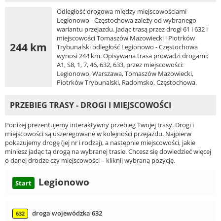
Odległość drogowa między miejscowościami
Legionowo - Częstochowa zależy od wybranego
wariantu przejazdu. Jadąc trasą przez drogi 61 i 632 i
miejscowości Tomaszów Mazowiecki i Piotrków
244 km
Trybunalski odległość Legionowo - Częstochowa
wynosi 244 km. Opisywana trasa prowadzi drogami:
A1, S8, 1, 7, 46, 632, 633, przez miejscowości:
Legionowo, Warszawa, Tomaszów Mazowiecki,
Piotrków Trybunalski, Radomsko, Częstochowa.
PRZEBIEG TRASY - DROGI I MIEJSCOWOŚCI
Poniżej prezentujemy interaktywny przebieg Twojej trasy. Drogi i
miejscowości są uszeregowane w kolejności przejazdu. Najpierw
pokazujemy drogę (jej nr i rodzaj), a następnie miejscowości, jakie
miniesz jadąc tą drogą na wybranej trasie. Chcesz się dowiedzieć więcej
o danej drodze czy miejscowości – kliknij wybraną pozycję.
Legionowo
Start
droga wojewódzka 632
632