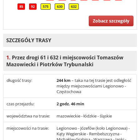
85
92
575
630
632
Zobacz szczegóły
SZCZEGÓŁY TRASY
1.
Przez drogi 61 i 632 i miejscowości Tomaszów
Mazowiecki i Piotrków Trybunalski
długość trasy:
244 km
– taka na tej trasie jest odległość
między miejscowościami Legionowo -
Częstochowa
czas przejazdu:
2 godz. 46 min
województwa na trasie:
mazowieckie - łódzkie - śląskie
miejscowości na trasie:
Legionowo - Józefów (koło Legionowa) -
Kąty Węgierskie - Rembelszczyzna -
Michałów-Grabina - Warszawa - Janki -