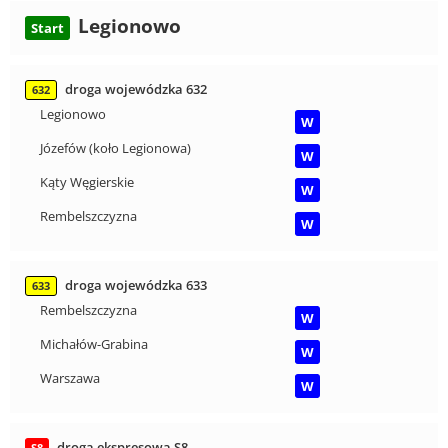
Legionowo
Start
droga wojewódzka 632
632
Legionowo
W
Józefów (koło Legionowa)
W
Kąty Węgierskie
W
Rembelszczyzna
W
droga wojewódzka 633
633
Rembelszczyzna
W
Michałów-Grabina
W
Warszawa
W
droga ekspresowa S8