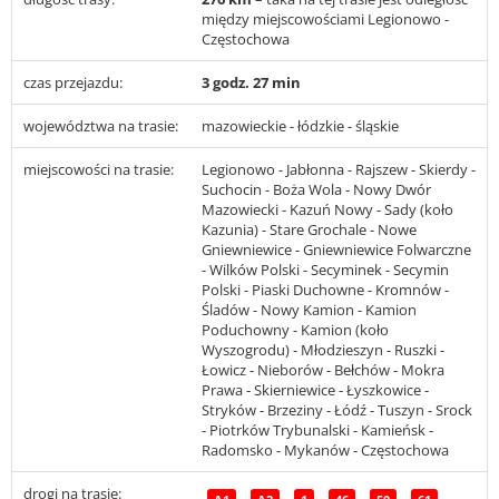
między miejscowościami Legionowo -
Częstochowa
czas przejazdu:
3 godz. 27 min
województwa na trasie:
mazowieckie - łódzkie - śląskie
miejscowości na trasie:
Legionowo - Jabłonna - Rajszew - Skierdy -
Suchocin - Boża Wola - Nowy Dwór
Mazowiecki - Kazuń Nowy - Sady (koło
Kazunia) - Stare Grochale - Nowe
Gniewniewice - Gniewniewice Folwarczne
- Wilków Polski - Secyminek - Secymin
Polski - Piaski Duchowne - Kromnów -
Śladów - Nowy Kamion - Kamion
Poduchowny - Kamion (koło
Wyszogrodu) - Młodzieszyn - Ruszki -
Łowicz - Nieborów - Bełchów - Mokra
Prawa - Skierniewice - Łyszkowice -
Stryków - Brzeziny - Łódź - Tuszyn - Srock
- Piotrków Trybunalski - Kamieńsk -
Radomsko - Mykanów - Częstochowa
drogi na trasie: