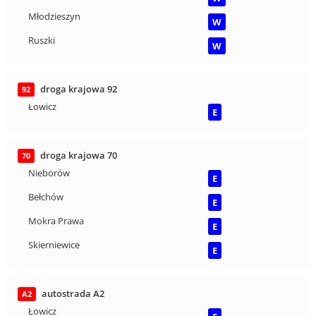
Młodzieszyn
W
Ruszki
W
droga krajowa 92
92
Łowicz
E
droga krajowa 70
70
Nieborów
E
Bełchów
E
Mokra Prawa
E
Skierniewice
E
autostrada A2
A2
Łowicz