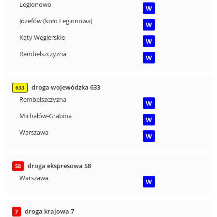
Legionowo
W
Józefów (koło Legionowa)
W
Kąty Węgierskie
W
Rembelszczyzna
W
droga wojewódzka 633
633
Rembelszczyzna
W
Michałów-Grabina
W
Warszawa
W
droga ekspresowa S8
S8
Warszawa
W
droga krajowa 7
7