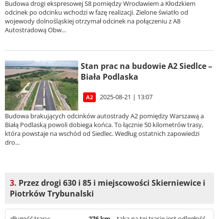
Budowa drogi ekspresowej S8 pomiędzy Wrocławiem a Kłodzkiem
odcinek po odcinku wchodzi w fazę realizacji. Zielone światło od
wojewody dolnośląskiej otrzymał odcinek na połączeniu z A8
Autostradową Obw...
Stan prac na budowie A2 Siedlce –
Biała Podlaska
2025-08-21 | 13:07
A2
Budowa brakujących odcinków autostrady A2 pomiędzy Warszawą a
Białą Podlaską powoli dobiega końca. To łącznie 50 kilometrów trasy,
która powstaje na wschód od Siedlec. Według ostatnich zapowiedzi
dro...
3.
Przez drogi 630 i 85 i miejscowości Skierniewice i
Piotrków Trybunalski
długość trasy:
276 km
– taka na tej trasie jest odległość