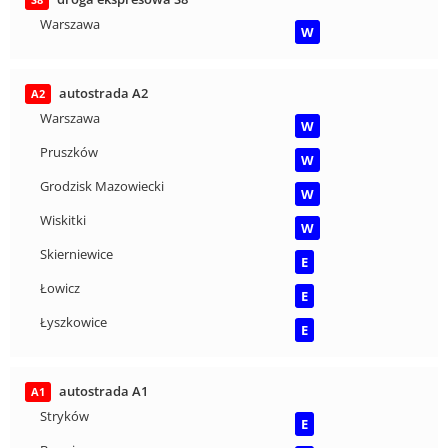
S8
Warszawa
W
autostrada A2
A2
Warszawa
W
Pruszków
W
Grodzisk Mazowiecki
W
Wiskitki
W
Skierniewice
E
Łowicz
E
Łyszkowice
E
autostrada A1
A1
Stryków
E