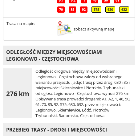
A1
A2
1
46
50
61
70
85
92
575
630
632
Trasa na mapie:
zobacz aktywną mapę
ODLEGŁOŚĆ MIĘDZY MIEJSCOWOŚCIAMI
LEGIONOWO - CZĘSTOCHOWA
Odległość drogowa między miejscowościami
Legionowo - Częstochowa zależy od wybranego
wariantu przejazdu. Jadąc trasą przez drogi 630 i 85 i
miejscowości Skierniewice i Piotrków Trybunalski
276 km
odległość Legionowo - Częstochowa wynosi 276 km.
Opisywana trasa prowadzi drogami: A1, A2, 1, 46, 50,
61, 70, 85, 92, 575, 630, 632, przez miejscowości:
Legionowo, Skierniewice, Łódź, Piotrków
Trybunalski, Radomsko, Częstochowa.
PRZEBIEG TRASY - DROGI I MIEJSCOWOŚCI