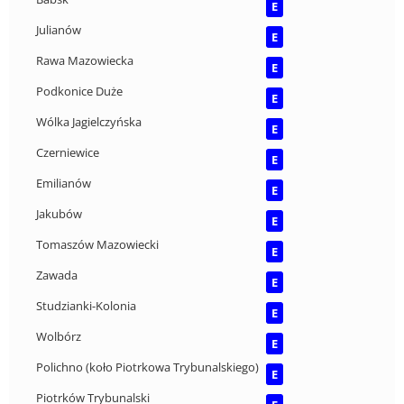
E
Julianów
E
Rawa Mazowiecka
E
Podkonice Duże
E
Wólka Jagielczyńska
E
Czerniewice
E
Emilianów
E
Jakubów
E
Tomaszów Mazowiecki
E
Zawada
E
Studzianki-Kolonia
E
Wolbórz
E
Polichno (koło Piotrkowa Trybunalskiego)
E
Piotrków Trybunalski