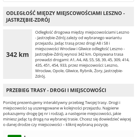
ODLEGŁOŚĆ MIĘDZY MIEJSCOWOŚCIAMI LESZNO -
JASTRZĘBIE-ZDRÓJ
Odległość drogowa między miejscowościami Leszno
- Jastrzębie-Zdrój zależy od wybranego wariantu
przejazdu. Jadąc trasą przez drogi A8 i S8 i
miejscowości Wrocław i Gliwice odległość Leszno -
342 km
Jastrzębie-Zdrój wynosi 342 km. Opisywana trasa
prowadzi drogami: A1, A4, A8, S5, S8, 39, 45, 309, 414,
435, 451, 454, 933, przez miejscowości: Leszno,
Wrocław, Opole, Gliwice, Rybnik, Żory, Jastrzębie-
Zdrój.
PRZEBIEG TRASY - DROGI I MIEJSCOWOŚCI
Poniżej prezentujemy interaktywny przebieg Twojej trasy. Drogi i
miejscowości są uszeregowane w kolejności przejazdu. Najpierw
pokazujemy drogę (jej nr i rodzaj), a następnie miejscowości, jakie
miniesz jadąc tą drogą na wybranej trasie. Chcesz się dowiedzieć więcej
o danej drodze czy miejscowości – kliknij wybraną pozycję.