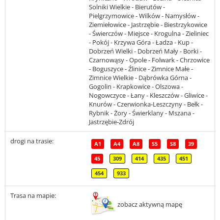
Solniki Wielkie - Bierutów -
Pielgrzymowice - Wilków - Namysłów -
Ziemiełowice - Jastrzębie - Biestrzykowice
- Świerczów - Miejsce - Krogulna - Zieliniec
- Pokój - Krzywa Góra - Ładza - Kup -
Dobrzeń Wielki - Dobrzeń Mały - Borki -
Czarnowąsy - Opole - Folwark - Chrzowice
- Boguszyce - Źlinice - Zimnice Małe -
Zimnice Wielkie - Dąbrówka Górna -
Gogolin - Krapkowice - Olszowa -
Nogowczyce - Łany - Kleszczów - Gliwice -
Knurów - Czerwionka-Leszczyny - Bełk -
Rybnik - Żory - Świerklany - Mszana -
Jastrzębie-Zdrój
drogi na trasie:
A1
A4
A8
S5
S8
39
45
309
414
435
451
454
933
Trasa na mapie:
zobacz aktywną mapę