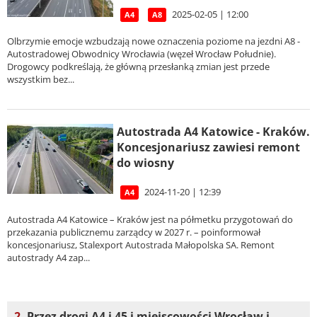
2025-02-05 | 12:00
A4
A8
Olbrzymie emocje wzbudzają nowe oznaczenia poziome na jezdni A8 -
Autostradowej Obwodnicy Wrocławia (węzeł Wrocław Południe).
Drogowcy podkreślają, że główną przesłanką zmian jest przede
wszystkim bez...
Autostrada A4 Katowice - Kraków.
Koncesjonariusz zawiesi remont
do wiosny
2024-11-20 | 12:39
A4
Autostrada A4 Katowice – Kraków jest na półmetku przygotowań do
przekazania publicznemu zarządcy w 2027 r. – poinformował
koncesjonariusz, Stalexport Autostrada Małopolska SA. Remont
autostrady A4 zap...
2.
Przez drogi A4 i 45 i miejscowości Wrocław i