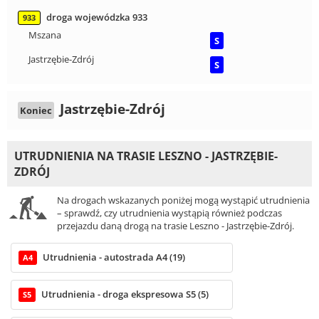
droga wojewódzka 933
933
Mszana
S
Jastrzębie-Zdrój
S
Jastrzębie-Zdrój
Koniec
UTRUDNIENIA NA TRASIE LESZNO - JASTRZĘBIE-
ZDRÓJ
Na drogach wskazanych poniżej mogą wystąpić utrudnienia
– sprawdź, czy utrudnienia wystąpią również podczas
przejazdu daną drogą na trasie Leszno - Jastrzębie-Zdrój.
Utrudnienia - autostrada A4 (19)
A4
Utrudnienia - droga ekspresowa S5 (5)
S5