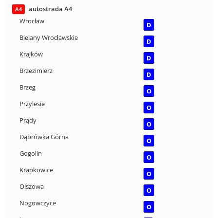
autostrada A4
A4
Wrocław
D
Bielany Wrocławskie
D
Krajków
D
Brzezimierz
D
Brzeg
O
Przylesie
O
Prądy
O
Dąbrówka Górna
O
Gogolin
O
Krapkowice
O
Olszowa
O
Nogowczyce
O