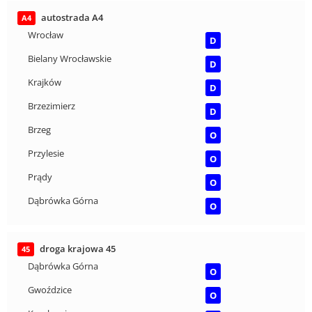
autostrada A4
A4
Wrocław
D
Bielany Wrocławskie
D
Krajków
D
Brzezimierz
D
Brzeg
O
Przylesie
O
Prądy
O
Dąbrówka Górna
O
droga krajowa 45
45
Dąbrówka Górna
O
Gwoździce
O