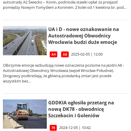
autostrady A2 Świecko – Konin, podniosła stawki opłat za przejazd
pomiędzy Nowym Tomyślem a Koninem. Z kolei od 1 kwietnia br. pod...
UA i D - nowe oznakowanie na
Autostradowej Obwodnicy
Wrocławia budzi duże emocje
2025-02-05 | 12:00
A4
A8
Olbrzymie emocje wzbudzają nowe oznaczenia poziome na jezdni A8 -
Autostradowej Obwodnicy Wrocławia (węzeł Wrocław Południe).
Drogowcy podkreślają, że główną przesłanką zmian jest przede
wszystkim bez...
GDDKIA ogłosiła przetarg na
nową DK78 - obwodnicę
Szczekocin i Goleniów
2024-12-05 | 10:42
78