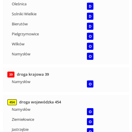
Oleśnica
D
Solniki Wielkie
D
Bierutów
D
Pielgrzymowice
O
Wilków
O
Namysłów
O
droga krajowa 39
39
Namysłów
O
droga wojewódzka 454
454
Namysłów
O
Ziemiełowice
O
Jastrzębie
O