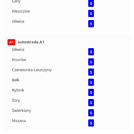
Łany
S
Kleszczów
S
Gliwice
S
autostrada A1
A1
Gliwice
S
Knurów
S
Czerwionka-Leszczyny
S
Bełk
S
Rybnik
S
Żory
S
Świerklany
S
Mszana
S