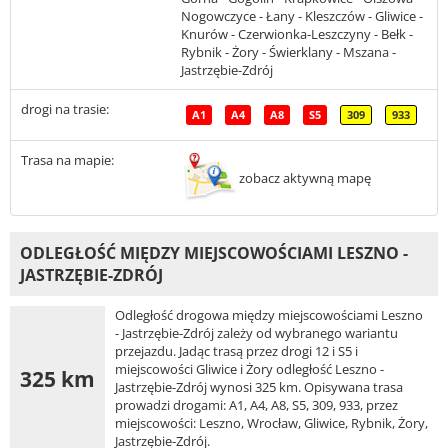
Nogowczyce - Łany - Kleszczów - Gliwice -
Knurów - Czerwionka-Leszczyny - Bełk -
Rybnik - Żory - Świerklany - Mszana -
Jastrzębie-Zdrój
drogi na trasie:
A1
A4
A8
S5
309
933
Trasa na mapie:
zobacz aktywną mapę
ODLEGŁOŚĆ MIĘDZY MIEJSCOWOŚCIAMI LESZNO -
JASTRZĘBIE-ZDRÓJ
Odległość drogowa między miejscowościami Leszno
- Jastrzębie-Zdrój zależy od wybranego wariantu
przejazdu. Jadąc trasą przez drogi 12 i S5 i
miejscowości Gliwice i Żory odległość Leszno -
325 km
Jastrzębie-Zdrój wynosi 325 km. Opisywana trasa
prowadzi drogami: A1, A4, A8, S5, 309, 933, przez
miejscowości: Leszno, Wrocław, Gliwice, Rybnik, Żory,
Jastrzębie-Zdrój.