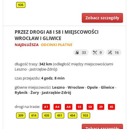
935
Zobacz szczegóły
PRZEZ DROGI A8 I S8 I MIEJSCOWOŚCI
WROCŁAW I GLIWICE
NAJDŁUŻSZA
ODCINKI PŁATNE
33
9
16
długość trasy:
342 km
(odległość między miejscowościami
Leszno - Jastrzębie-Zdrój)
czas przejazdu:
4 godz. 8 min
główne miejscowości:
Leszno
-
Wrocław
-
Opole
-
Gliwice
-
Rybnik
-
Żory
-
Jastrzębie-Zdrój
drogi na trasie:
A1
A4
A8
S5
S8
39
45
309
414
435
451
454
933
Zobacz szczegóły