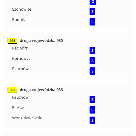
O
Szonowice
S
Rudnik
S
droga wojewódzka 935
935
Racibórz
S
Kornowac
S
Rzuchów
S
droga wojewódzka 933
933
Rzuchów
S
Pszów
S
Wodzisław Śląski
S