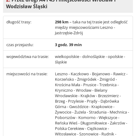
Wodzisław Śląski
długość trasy:
298 km
– taka na tej trasie jest odległość
między miejscowościami Leszno -
Jastrzębie-Zdrój
czas przejazdu:
3 godz. 39 min
województwa na trasie:
wielkopolskie - dolnośląskie - opolskie -
śląskie
miejscowości na trasie:
Leszno - Kaczkowo - Bojanowo - Rawicz -
Korzeńsko - Żmigródek - Żmigród -
Krościna Mała - Prusice - Trzebnica -
Kryniczno - Wrocław - Bielany
Wrocławskie - Krajków - Brzezimierz -
Brzeg - Przylesie - Prądy - Dąbrówka
Górna - Gwoździce - Krapkowice -
Żywocice - Żużela - Stradunia - Mechnica -
Poborszów - Komorno - Większyce -
Reńska Wieś - Długomiłowice - Zakrzów -
Polska Cerekiew - Ciężkowice -
Witosławice - Szonowice - Rudnik -