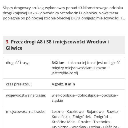
Śląscy drogowcy szukają wykonawcy ponad 13 kilometrowego odcinka
drogi krajowej DK78 – obwodnicy Szczekocin i Goleniów. Nowa trasa
pobiegnie po północnej stronie obecnej DK78, omijając miejscowości. T...
3.
Przez drogi A8 i S8 i miejscowości Wrocław i
Gliwice
długość trasy:
342 km
– taka na tej trasie jest odległość
między miejscowościami Leszno -
Jastrzębie-Zdrój
czas przejazdu:
4 godz. 8 min
województwa na trasie:
wielkopolskie - dolnośląskie - opolskie -
śląskie
miejscowości na trasie:
Leszno - Kaczkowo - Bojanowo - Rawicz -
Korzeńsko - Żmigródek - Żmigród -
Krościna Mała - Prusice - Trzebnica -
Kryniczno - Wrocław - Łozina - Oleśnica -