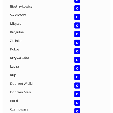
Biestrzykowice
O
Świerczów
O
Miejsce
O
Krogulna
O
Zieliniec
O
Pokój
O
Krzywa Góra
O
Ładza
O
Kup
O
Dobrzeń Wielki
O
Dobrzeń Mały
O
Borki
O
Czarnowąsy
O