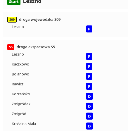
Leszno
Start
droga wojewódzka 309
309
Leszno
P
droga ekspresowa S5
S5
Leszno
P
Kaczkowo
P
Bojanowo
P
Rawicz
P
Korzeńsko
D
Żmigródek
D
Żmigród
D
Krościna Mała
D