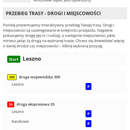
Wodzisław Śląski, Jastrzębie-Zdrój.
PRZEBIEG TRASY - DROGI I MIEJSCOWOŚCI
Poniżej prezentujemy interaktywny przebieg Twojej trasy. Drogi i
miejscowości są uszeregowane w kolejności przejazdu. Najpierw
pokazujemy drogę (jej nr i rodzaj), a następnie miejscowości, jakie
miniesz jadąc tą drogą na wybranej trasie. Chcesz się dowiedzieć więcej
o danej drodze czy miejscowości – kliknij wybraną pozycję.
Leszno
Start
droga wojewódzka 309
309
Leszno
P
droga ekspresowa S5
S5
Leszno
P
Kaczkowo
P