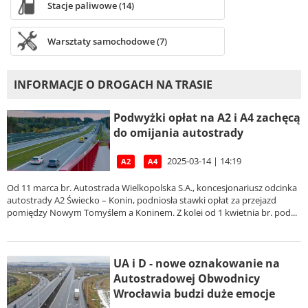
Stacje paliwowe (14)
Warsztaty samochodowe (7)
INFORMACJE O DROGACH NA TRASIE
Podwyżki opłat na A2 i A4 zachęcą
do omijania autostrady
2025-03-14 | 14:19
A2
A4
Od 11 marca br. Autostrada Wielkopolska S.A., koncesjonariusz odcinka
autostrady A2 Świecko – Konin, podniosła stawki opłat za przejazd
pomiędzy Nowym Tomyślem a Koninem. Z kolei od 1 kwietnia br. pod...
UA i D - nowe oznakowanie na
Autostradowej Obwodnicy
Wrocławia budzi duże emocje