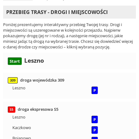
PRZEBIEG TRASY - DROGI I MIEJSCOWOŚCI
Poniżej prezentujemy interaktywny przebieg Twojej trasy. Drogi i
miejscowości są uszeregowane w kolejności przejazdu. Najpierw
pokazujemy drogę (jej nr i rodzaj), a następnie miejscowości, jakie
miniesz jadąc tą drogą na wybranej trasie. Chcesz się dowiedzieć więcej
o danej drodze czy miejscowości – kliknij wybraną pozycję.
Leszno
Start
droga wojewódzka 309
309
Leszno
P
droga ekspresowa S5
S5
Leszno
P
Kaczkowo
P
Bojanowo