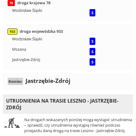
droga krajowa 78
78
Wodzisław Śląski
S
droga wojewódzka 933
933
Wodzisław Śląski
S
Mszana
S
Jastrzębie-Zdrój
S
Jastrzębie-Zdrój
Koniec
UTRUDNIENIA NA TRASIE LESZNO - JASTRZĘBIE-
ZDRÓJ
Na drogach wskazanych poniżej mogą wystąpić utrudnienia
– sprawdź, czy utrudnienia wystąpią również podczas
przejazdu daną drogą na trasie Leszno - Jastrzębie-Zdrój.