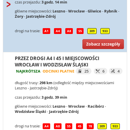
czas przejazdu:
3 godz. 14 min
główne miejscowości:
Leszno
-
Wrocław
-
Gliwice
-
Rybnik
-
Żory
-
Jastrzębie-Zdrój
drogi na trasie:
A1
A4
A8
S5
309
933
Zobacz szczegóły
PRZEZ DROGI A4 I 45 I MIEJSCOWOŚCI
WROCŁAW I WODZISŁAW ŚLĄSKI
NAJKRÓTSZA
ODCINKI PŁATNE
25
6
4
długość trasy:
298 km
(odległość między miejscowościami
Leszno - Jastrzębie-Zdrój)
czas przejazdu:
3 godz. 39 min
główne miejscowości:
Leszno
-
Wrocław
-
Racibórz
-
Wodzisław Śląski
-
Jastrzębie-Zdrój
drogi na trasie:
A4
A8
S5
45
78
309
933