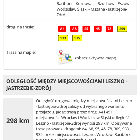
Racibórz - Kornowac - Rzuchów - Pszów -
Wodzisław Śląski - Mszana - Jastrzębie-
Zdrój
drogi na trasie:
A4
A8
S5
45
78
309
933
935
Trasa na mapie:
zobacz aktywną mapę
ODLEGŁOŚĆ MIĘDZY MIEJSCOWOŚCIAMI LESZNO -
JASTRZĘBIE-ZDRÓJ
Odległość drogowa między miejscowościami Leszno
- Jastrzębie-Zdrój zależy od wybranego wariantu
przejazdu. Jadąc trasą przez drogi A4 i 45 i
miejscowości Wrocław i Wodzisław Śląski odległość
298 km
Leszno - Jastrzębie-Zdrój wynosi 298 km. Opisywana
trasa prowadzi drogami: A4, A8, S5, 45, 78, 309, 933,
935, przez miejscowości: Leszno, Wrocław, Racibórz,