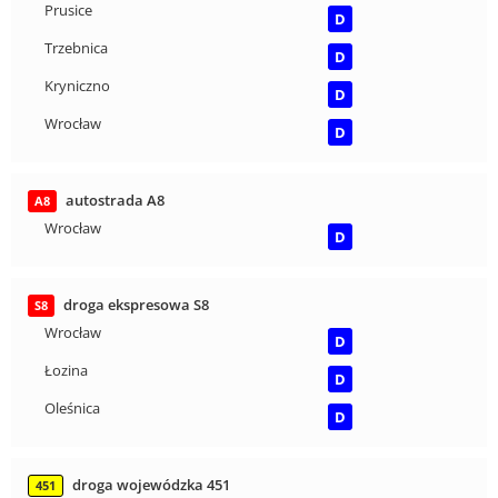
Prusice
D
Trzebnica
D
Kryniczno
D
Wrocław
D
autostrada A8
A8
Wrocław
D
droga ekspresowa S8
S8
Wrocław
D
Łozina
D
Oleśnica
D
droga wojewódzka 451
451