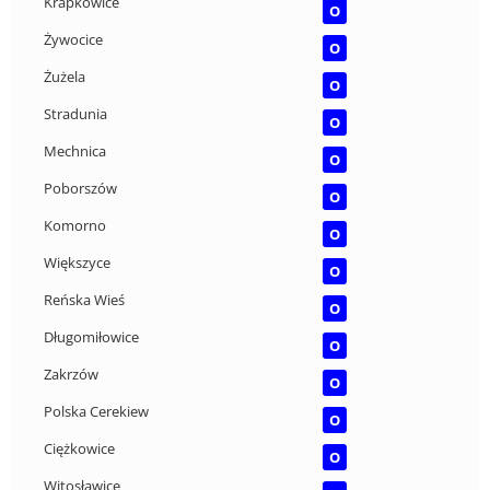
Krapkowice
O
Żywocice
O
Żużela
O
Stradunia
O
Mechnica
O
Poborszów
O
Komorno
O
Większyce
O
Reńska Wieś
O
Długomiłowice
O
Zakrzów
O
Polska Cerekiew
O
Ciężkowice
O
Witosławice