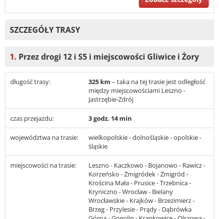
SZCZEGÓŁY TRASY
1.
Przez drogi 12 i S5 i miejscowości Gliwice i Żory
długość trasy:
325 km
– taka na tej trasie jest odległość
między miejscowościami Leszno -
Jastrzębie-Zdrój
czas przejazdu:
3 godz. 14 min
województwa na trasie:
wielkopolskie - dolnośląskie - opolskie -
śląskie
miejscowości na trasie:
Leszno - Kaczkowo - Bojanowo - Rawicz -
Korzeńsko - Żmigródek - Żmigród -
Krościna Mała - Prusice - Trzebnica -
Kryniczno - Wrocław - Bielany
Wrocławskie - Krajków - Brzezimierz -
Brzeg - Przylesie - Prądy - Dąbrówka
Górna - Gogolin - Krapkowice - Olszowa -