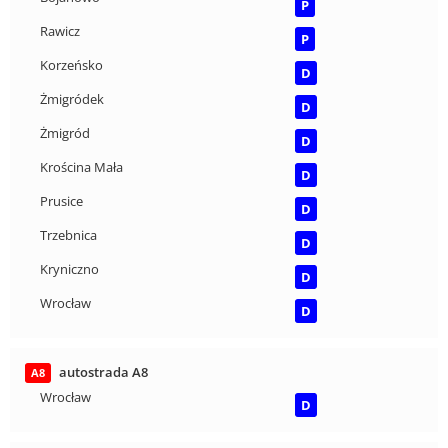
P
Rawicz
P
Korzeńsko
D
Żmigródek
D
Żmigród
D
Krościna Mała
D
Prusice
D
Trzebnica
D
Kryniczno
D
Wrocław
D
autostrada A8
A8
Wrocław
D