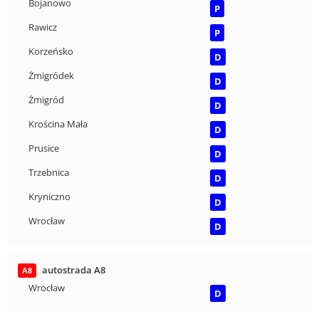
Bojanowo
P
Rawicz
P
Korzeńsko
D
Żmigródek
D
Żmigród
D
Krościna Mała
D
Prusice
D
Trzebnica
D
Kryniczno
D
Wrocław
D
autostrada A8
A8
Wrocław
D