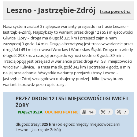
Leszno - Jastrzębie-Zdrój
trasa powrotna
Nasz system znalazł 3 najlepsze warianty przejazdu na trasie Leszno –
Jastrzębie-Zdrój. Najszybszy to wariant przez drogi 12 i S5 i miejscowości
Gliwice i Żory – droga ma długość 325 km i przejazd zajmie nam
zazwyczaj 3 godz. 14 min. Drugą alternatywą jest trasa w wariancie przez
drogi A4 i 45 i miejscowości Wrocław i Wodzisław Śląski. Droga ma wtedy
długość 298 km, a czas jej przejazdu wynosi średnio 3 godz. 39 min.
Trzecią opcją jest przejazd w wariancie przez drogi A8 i S8 i miejscowości
Wrocław i Gliwice. Ta trasa ma długość 342 km i potrzeba 4 godz. 8 min
na jej przejechanie. Wszystkie warianty przejazdu trasy Leszno –
Jastrzębie-Zdrój szczegółowo opisujemy poniżej - kliknij w wybrany
wariant i sprawdź pełen opis trasy.
PRZEZ DROGI 12 I S5 I MIEJSCOWOŚCI GLIWICE I
ŻORY
NAJSZYBSZA
ODCINKI PŁATNE
14
7
7
długość trasy:
325 km
(odległość między miejscowościami
Leszno - Jastrzębie-Zdrój)