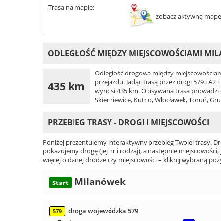
Trasa na mapie:
zobacz aktywną mapę
ODLEGŁOŚĆ MIĘDZY MIEJSCOWOŚCIAMI MI
Odległość drogowa między miejscowościam
przejazdu. Jadąc trasą przez drogi 579 i A
435 km
wynosi 435 km. Opisywana trasa prowadzi dro
Skierniewice, Kutno, Włocławek, Toruń, Gru
PRZEBIEG TRASY - DROGI I MIEJSCOWOŚCI
Poniżej prezentujemy interaktywny przebieg Twojej trasy. Dr
pokazujemy drogę (jej nr i rodzaj), a następnie miejscowości, 
więcej o danej drodze czy miejscowości – kliknij wybraną pozy
Milanówek
Start
droga wojewódzka 579
579