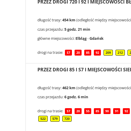
PRZEZ DROGI 720 I 92 I MIEJSCOWOŚCI 
długość trasy:
454 km
(odległość między miejscowośc
czas przejazdu:
5 godz. 21 min
główne miejscowości:
Elbląg
-
Gdańsk
drogi na trasie:
S7
20
85
92
209
212
PRZEZ DROGI 85 I S7 I MIEJSCOWOŚCI SI
długość trasy:
462 km
(odległość między miejscowośc
czas przejazdu:
6 godz. 6 min
drogi na trasie:
S7
20
55
85
90
91
92
522
579
720