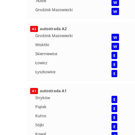
Tłuste
W
Grodzisk Mazowiecki
W
autostrada A2
A2
Grodzisk Mazowiecki
W
Wiskitki
W
Skierniewice
E
Łowicz
E
Łyszkowice
E
autostrada A1
A1
Stryków
E
Piątek
E
Kutno
E
Sójki
E
Kowal