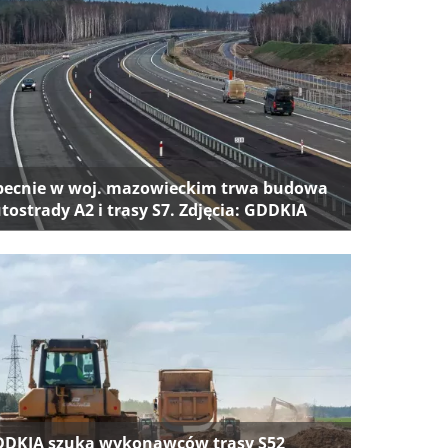
ecnie w woj. mazowieckim trwa budowa
tostrady A2 i trasy S7. Zdjęcia: GDDKIA
DKIA szuka wykonawców trasy S52