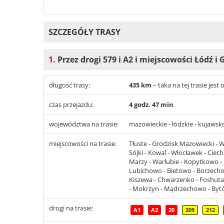
SZCZEGÓŁY TRASY
1.
Przez drogi 579 i A2 i miejscowości Łódź i
długość trasy:
435 km
– taka na tej trasie je
czas przejazdu:
4 godz. 47 min
województwa na trasie:
mazowieckie - łódzkie - kujaws
miejscowości na trasie:
Tłuste - Grodzisk Mazowiecki - Wi
Sójki - Kowal - Włocławek - Ciec
Marzy - Warlubie - Kopytkowo - St
Lubichowo - Bietowo - Borzechow
Kiszewa - Chwarzenko - Foshuta 
- Mokrzyn - Mądrzechowo - Byt
drogi na trasie:
A1
A2
20
209
212