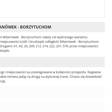
LANÓWEK - BORZYTUCHOM
i Milanówek - Borzytuchom zależy od wybranego wariantu
2 i miejscowości Łódź i Grudziądz odległość Milanówek - Borzytuchom
gami: A1, A2, 20, 209, 212, 214, 222, 231, 579, przez miejscowości:
dziądz.
ogi i miejscowości są uszeregowane w kolejności przejazdu. Najpierw
jakie miniesz jadąc tą drogą na wybranej trasie. Chcesz się dowiedzieć
cję.