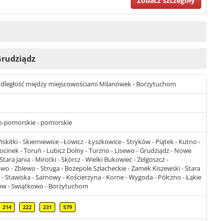
Zobacz szczegóły
 Grudziądz
st odległość między miejscowościami Milanówek - Borzytuchom
ko-pomorskie - pomorskie
skitki - Skierniewice - Łowicz - Łyszkowice - Stryków - Piątek - Kutno -
hocinek - Toruń - Lubicz Dolny - Turzno - Lisewo - Grudziądz - Nowe
ara Jania - Mirotki - Skórcz - Wielki Bukowiec - Zelgoszcz -
o - Zblewo - Struga - Bożepole Szlacheckie - Zamek Kiszewski - Stara
- Stawiska - Sarnowy - Kościerzyna - Korne - Wygoda - Półczno - Łąkie
ów - Swiątkowo - Borzytuchom
214
222
231
579