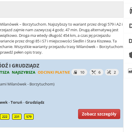
 Milanówek – Borzytuchom. Najszybszy to wariant przez drogi 579 i A2 i
rzejazd zajmie nam zazwyczaj 4 godz. 47 min. Drugą alternatywą jest
i Swiątkowo. Droga ma wtedy długość 454 km, a czas jej przejazdu
riancie przez drogi 85 i S7 i miejscowości Siedlin i Stara Kiszewa. Ta
ejechanie. Wszystkie warianty przejazdu trasy Milanówek – Borzytuchom
sprawdź pełen opis trasy.
ŁÓDŹ I GRUDZIĄDZ
TSZA
NAJSZYBSZA
ODCINKI PŁATNE
10
6
2
iami Milanówek - Borzytuchom)
awek
-
Toruń
-
Grudziądz
Zobacz szczegóły
222
231
579