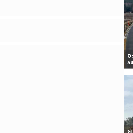
Ob
au
GD