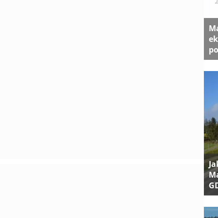
Ma
ek
po
Ja
Ma
G