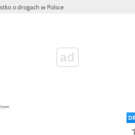
stko o drogach w Polsce
ad
uchom
DR