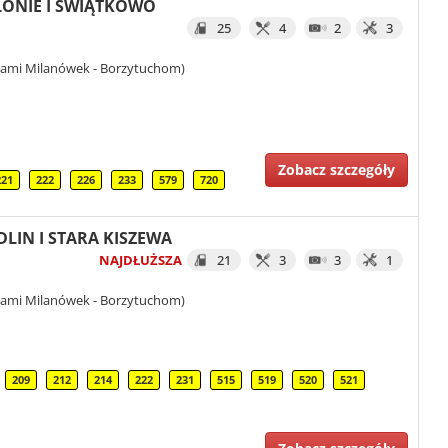
BŁONIE I SWIĄTKOWO
25
4
2
3
iami Milanówek - Borzytuchom)
Zobacz szczegóły
221
222
226
233
579
720
EDLIN I STARA KISZEWA
NAJDŁUŻSZA
21
3
3
1
iami Milanówek - Borzytuchom)
209
212
214
222
231
515
519
520
521