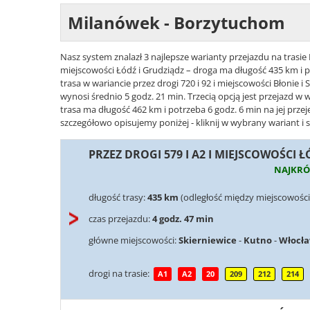
Milanówek - Borzytuchom
Nasz system znalazł 3 najlepsze warianty przejazdu na trasie
miejscowości Łódź i Grudziądz – droga ma długość 435 km i p
trasa w wariancie przez drogi 720 i 92 i miejscowości Błonie 
wynosi średnio 5 godz. 21 min. Trzecią opcją jest przejazd w wa
trasa ma długość 462 km i potrzeba 6 godz. 6 min na jej prz
szczegółowo opisujemy poniżej - kliknij w wybrany wariant i 
PRZEZ DROGI 579 I A2 I MIEJSCOWOŚCI 
NAJKRÓ
długość trasy:
435 km
(odległość między miejscowośc
czas przejazdu:
4 godz. 47 min
główne miejscowości:
Skierniewice
-
Kutno
-
Włocł
drogi na trasie:
A1
A2
20
209
212
214