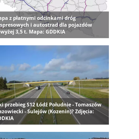
pa z płatnymi odcinkami dróg
spresowych i autostrad dla pojazdów
wyżej 3,5 t. Mapa: GDDKIA
ki przebieg S12 Łódź Południe - Tomaszów
zowiecki - Sulejów (Kozenin)? Zdjęcia:
DDKIA