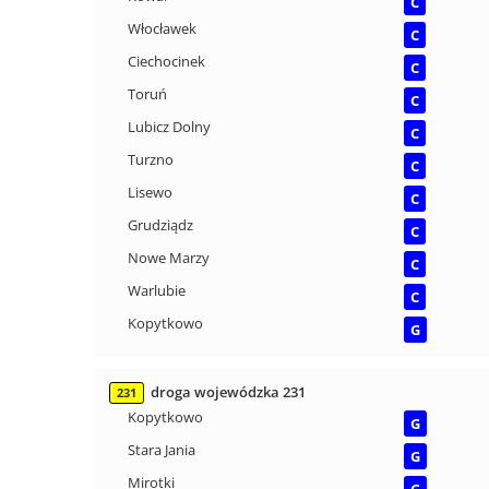
C
Włocławek
C
Ciechocinek
C
Toruń
C
Lubicz Dolny
C
Turzno
C
Lisewo
C
Grudziądz
C
Nowe Marzy
C
Warlubie
C
Kopytkowo
G
droga wojewódzka 231
231
Kopytkowo
G
Stara Jania
G
Mirotki
G