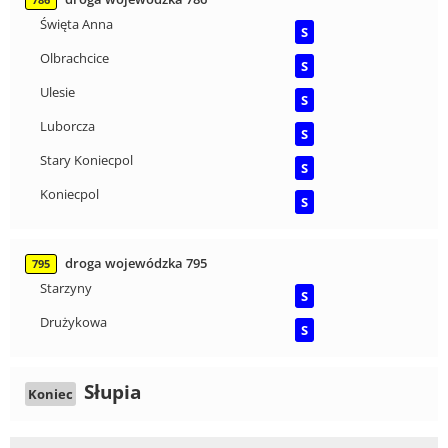
786
Święta Anna
S
Olbrachcice
S
Ulesie
S
Luborcza
S
Stary Koniecpol
S
Koniecpol
S
droga wojewódzka 795
795
Starzyny
S
Drużykowa
S
Słupia
Koniec