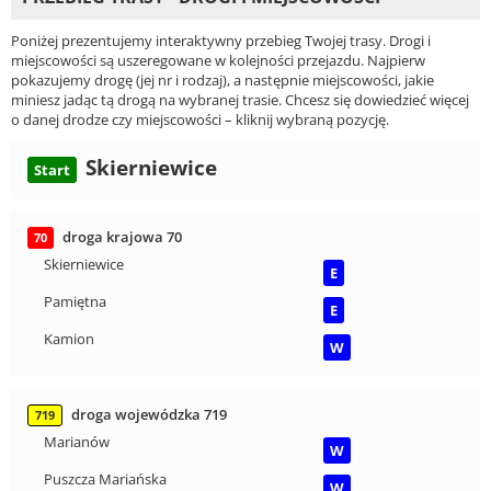
Poniżej prezentujemy interaktywny przebieg Twojej trasy. Drogi i
miejscowości są uszeregowane w kolejności przejazdu. Najpierw
pokazujemy drogę (jej nr i rodzaj), a następnie miejscowości, jakie
miniesz jadąc tą drogą na wybranej trasie. Chcesz się dowiedzieć więcej
o danej drodze czy miejscowości – kliknij wybraną pozycję.
Skierniewice
Start
droga krajowa 70
70
Skierniewice
E
Pamiętna
E
Kamion
W
droga wojewódzka 719
719
Marianów
W
Puszcza Mariańska
W