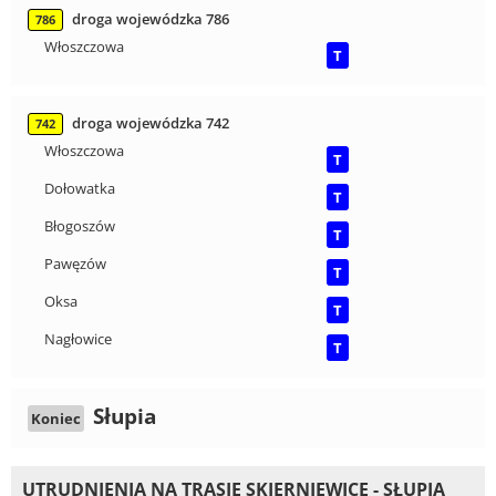
droga wojewódzka 786
786
Włoszczowa
T
droga wojewódzka 742
742
Włoszczowa
T
Dołowatka
T
Błogoszów
T
Pawęzów
T
Oksa
T
Nagłowice
T
Słupia
Koniec
UTRUDNIENIA NA TRASIE SKIERNIEWICE - SŁUPIA