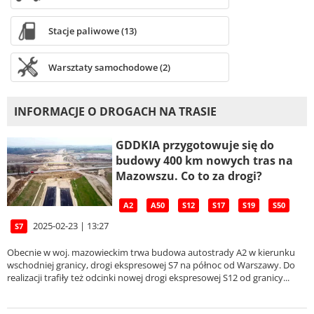
Stacje paliwowe (13)
Warsztaty samochodowe (2)
INFORMACJE O DROGACH NA TRASIE
GDDKIA przygotowuje się do
budowy 400 km nowych tras na
Mazowszu. Co to za drogi?
A2
A50
S12
S17
S19
S50
2025-02-23 | 13:27
S7
Obecnie w woj. mazowieckim trwa budowa autostrady A2 w kierunku
wschodniej granicy, drogi ekspresowej S7 na północ od Warszawy. Do
realizacji trafiły też odcinki nowej drogi ekspresowej S12 od granicy...