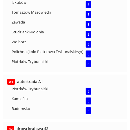
Jakubów
E
Tomaszów Mazowiecki
E
Zawada
E
Studzianki-Kolonia
E
Wolbórz
E
Polichno (koło Piotrkowa Trybunalskiego)
E
Piotrków Trybunalski
E
autostrada A1
A1
Piotrków Trybunalski
E
Kamieńsk
E
Radomsko
E
droga krajowa 42
42