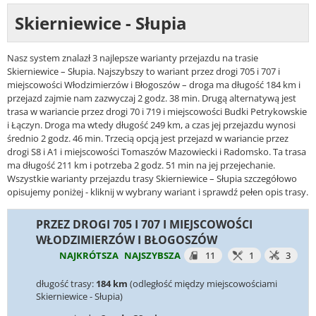
Skierniewice - Słupia
Nasz system znalazł 3 najlepsze warianty przejazdu na trasie
Skierniewice – Słupia. Najszybszy to wariant przez drogi 705 i 707 i
miejscowości Włodzimierzów i Błogoszów – droga ma długość 184 km i
przejazd zajmie nam zazwyczaj 2 godz. 38 min. Drugą alternatywą jest
trasa w wariancie przez drogi 70 i 719 i miejscowości Budki Petrykowskie
i Łączyn. Droga ma wtedy długość 249 km, a czas jej przejazdu wynosi
średnio 2 godz. 46 min. Trzecią opcją jest przejazd w wariancie przez
drogi S8 i A1 i miejscowości Tomaszów Mazowiecki i Radomsko. Ta trasa
ma długość 211 km i potrzeba 2 godz. 51 min na jej przejechanie.
Wszystkie warianty przejazdu trasy Skierniewice – Słupia szczegółowo
opisujemy poniżej - kliknij w wybrany wariant i sprawdź pełen opis trasy.
PRZEZ DROGI 705 I 707 I MIEJSCOWOŚCI
WŁODZIMIERZÓW I BŁOGOSZÓW
NAJKRÓTSZA
NAJSZYBSZA
11
1
3
długość trasy:
184 km
(odległość między miejscowościami
Skierniewice - Słupia)