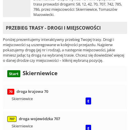
trasa prowadzi drogami: S8, 12, 42, 70, 707, 742, 785,
786, przez miejscowości: Skierniewice, Tomaszów
Mazowiecki.
PRZEBIEG TRASY - DROGI I MIEJSCOWOŚCI
Poniżej prezentujemy interaktywny przebieg Twojej trasy. Drogi i
miejscowości są uszeregowane w kolejności przejazdu. Najpierw
pokazujemy drogę (jej nr i rodzaj), a następnie miejscowości, jakie
miniesz jadąc tą drogą na wybranej trasie. Chcesz się dowiedzieć więcej
o danej drodze czy miejscowości – kliknij wybraną pozycję.
Skierniewice
Start
droga krajowa 70
70
Skierniewice
E
droga wojewódzka 707
707
Skierniewice
E