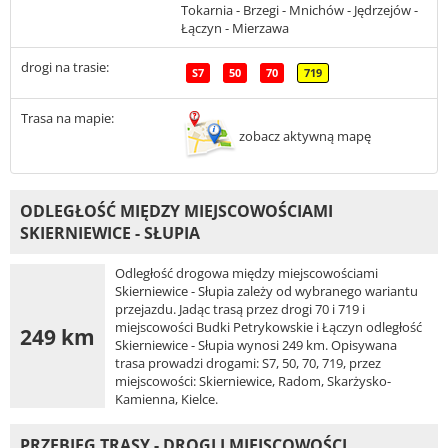
Tokarnia - Brzegi - Mnichów - Jędrzejów -
Łączyn - Mierzawa
drogi na trasie:
S7
50
70
719
Trasa na mapie:
zobacz aktywną mapę
ODLEGŁOŚĆ MIĘDZY MIEJSCOWOŚCIAMI
SKIERNIEWICE - SŁUPIA
Odległość drogowa między miejscowościami
Skierniewice - Słupia zależy od wybranego wariantu
przejazdu. Jadąc trasą przez drogi 70 i 719 i
miejscowości Budki Petrykowskie i Łączyn odległość
249 km
Skierniewice - Słupia wynosi 249 km. Opisywana
trasa prowadzi drogami: S7, 50, 70, 719, przez
miejscowości: Skierniewice, Radom, Skarżysko-
Kamienna, Kielce.
PRZEBIEG TRASY - DROGI I MIEJSCOWOŚCI