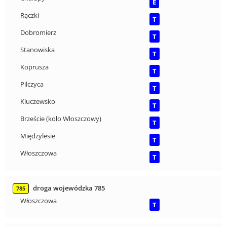
E
Rączki
T
Dobromierz
T
Stanowiska
T
Koprusza
T
Pilczyca
T
Kluczewsko
T
Brzeście (koło Włoszczowy)
T
Międzylesie
T
Włoszczowa
T
droga wojewódzka 785
785
Włoszczowa
T