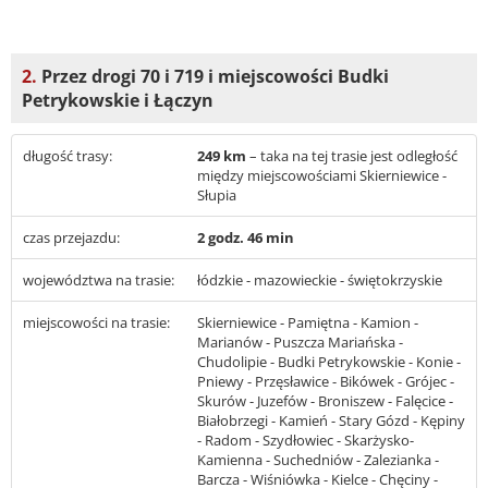
2.
Przez drogi 70 i 719 i miejscowości Budki
Petrykowskie i Łączyn
długość trasy:
249 km
– taka na tej trasie jest odległość
między miejscowościami Skierniewice -
Słupia
czas przejazdu:
2 godz. 46 min
województwa na trasie:
łódzkie - mazowieckie - świętokrzyskie
miejscowości na trasie:
Skierniewice - Pamiętna - Kamion -
Marianów - Puszcza Mariańska -
Chudolipie - Budki Petrykowskie - Konie -
Pniewy - Przęsławice - Bikówek - Grójec -
Skurów - Juzefów - Broniszew - Falęcice -
Białobrzegi - Kamień - Stary Gózd - Kępiny
- Radom - Szydłowiec - Skarżysko-
Kamienna - Suchedniów - Zalezianka -
Barcza - Wiśniówka - Kielce - Chęciny -