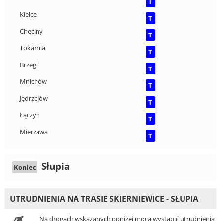
T
Kielce
T
Chęciny
T
Tokarnia
T
Brzegi
T
Mnichów
T
Jędrzejów
T
Łączyn
T
Mierzawa
T
Słupia
Koniec
UTRUDNIENIA NA TRASIE SKIERNIEWICE - SŁUPIA
Na drogach wskazanych poniżej mogą wystąpić utrudnienia