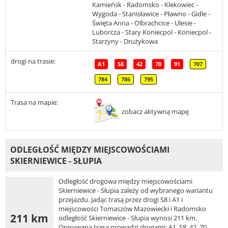
Kamieńsk - Radomsko - Klekowiec -
Wygoda - Stanisławice - Pławno - Gidle -
Święta Anna - Olbrachcice - Ulesie -
Luborcza - Stary Koniecpol - Koniecpol -
Starzyny - Drużykowa
drogi na trasie:
A1
S8
42
70
91
707
784
786
795
Trasa na mapie:
zobacz aktywną mapę
ODLEGŁOŚĆ MIĘDZY MIEJSCOWOŚCIAMI
SKIERNIEWICE - SŁUPIA
Odległość drogowa między miejscowościami
Skierniewice - Słupia zależy od wybranego wariantu
przejazdu. Jadąc trasą przez drogi S8 i A1 i
miejscowości Tomaszów Mazowiecki i Radomsko
211 km
odległość Skierniewice - Słupia wynosi 211 km.
Opisywana trasa prowadzi drogami: A1, S8, 42, 70,