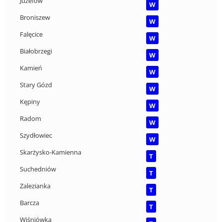
Juzefów
W
Broniszew
W
Falęcice
W
Białobrzegi
W
Kamień
W
Stary Gózd
W
Kępiny
W
Radom
W
Szydłowiec
W
Skarżysko-Kamienna
T
Suchedniów
T
Zalezianka
T
Barcza
T
Wiśniówka