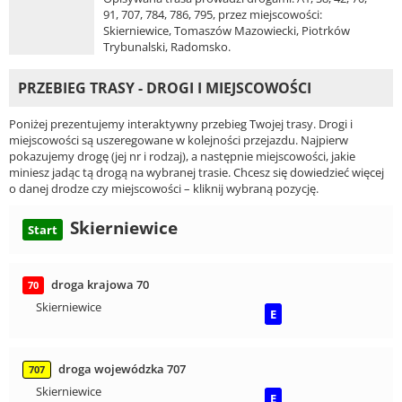
91, 707, 784, 786, 795, przez miejscowości:
Skierniewice, Tomaszów Mazowiecki, Piotrków
Trybunalski, Radomsko.
PRZEBIEG TRASY - DROGI I MIEJSCOWOŚCI
Poniżej prezentujemy interaktywny przebieg Twojej trasy. Drogi i
miejscowości są uszeregowane w kolejności przejazdu. Najpierw
pokazujemy drogę (jej nr i rodzaj), a następnie miejscowości, jakie
miniesz jadąc tą drogą na wybranej trasie. Chcesz się dowiedzieć więcej
o danej drodze czy miejscowości – kliknij wybraną pozycję.
Skierniewice
Start
droga krajowa 70
70
Skierniewice
E
droga wojewódzka 707
707
Skierniewice
E