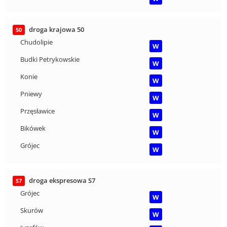
droga krajowa 50
50
Chudolipie
W
Budki Petrykowskie
W
Konie
W
Pniewy
W
Przęsławice
W
Bikówek
W
Grójec
W
droga ekspresowa S7
S7
Grójec
W
Skurów
W