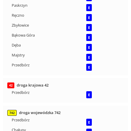
Paskrzyn
E
Ręczno
E
Zbyłowice
E
Bąkowa Góra
E
Dęba
E
Majstry
E
Przedbórz
E
droga krajowa 42
42
Przedbórz
E
droga wojewódzka 742
742
Przedbórz
E
Chałupy