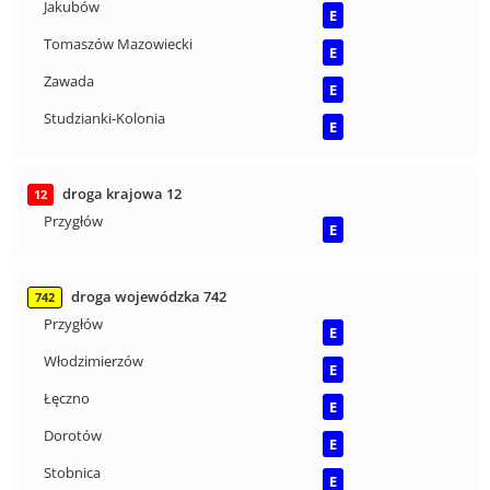
Jakubów
E
Tomaszów Mazowiecki
E
Zawada
E
Studzianki-Kolonia
E
droga krajowa 12
12
Przygłów
E
droga wojewódzka 742
742
Przygłów
E
Włodzimierzów
E
Łęczno
E
Dorotów
E
Stobnica
E