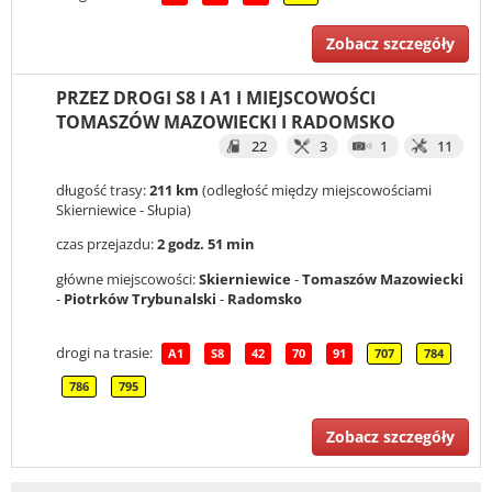
Zobacz szczegóły
PRZEZ DROGI S8 I A1 I MIEJSCOWOŚCI
TOMASZÓW MAZOWIECKI I RADOMSKO
22
3
1
11
długość trasy:
211 km
(odległość między miejscowościami
Skierniewice - Słupia)
czas przejazdu:
2 godz. 51 min
główne miejscowości:
Skierniewice
-
Tomaszów Mazowiecki
-
Piotrków Trybunalski
-
Radomsko
drogi na trasie:
A1
S8
42
70
91
707
784
786
795
Zobacz szczegóły