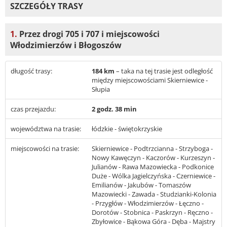
SZCZEGÓŁY TRASY
1.
Przez drogi 705 i 707 i miejscowości
Włodzimierzów i Błogoszów
długość trasy:
184 km
– taka na tej trasie jest odległość
między miejscowościami Skierniewice -
Słupia
czas przejazdu:
2 godz. 38 min
województwa na trasie:
łódzkie - świętokrzyskie
miejscowości na trasie:
Skierniewice - Podtrzcianna - Strzyboga -
Nowy Kawęczyn - Kaczorów - Kurzeszyn -
Julianów - Rawa Mazowiecka - Podkonice
Duże - Wólka Jagielczyńska - Czerniewice -
Emilianów - Jakubów - Tomaszów
Mazowiecki - Zawada - Studzianki-Kolonia
- Przygłów - Włodzimierzów - Łęczno -
Dorotów - Stobnica - Paskrzyn - Ręczno -
Zbyłowice - Bąkowa Góra - Dęba - Majstry