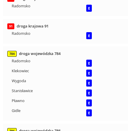
Radomsko
E
droga krajowa 91
91
Radomsko
E
droga wojewódzka 784
784
Radomsko
E
Klekowiec
E
Wygoda
E
Stanisławice
E
Pławno
E
Gidle
E
droga wojewódzka 786