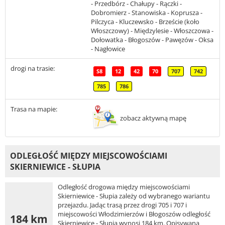
- Przedbórz - Chałupy - Rączki -
Dobromierz - Stanowiska - Koprusza -
Pilczyca - Kluczewsko - Brzeście (koło
Włoszczowy) - Międzylesie - Włoszczowa -
Dołowatka - Błogoszów - Pawęzów - Oksa
- Nagłowice
drogi na trasie:
S8
12
42
70
707
742
785
786
Trasa na mapie:
zobacz aktywną mapę
ODLEGŁOŚĆ MIĘDZY MIEJSCOWOŚCIAMI
SKIERNIEWICE - SŁUPIA
Odległość drogowa między miejscowościami
Skierniewice - Słupia zależy od wybranego wariantu
przejazdu. Jadąc trasą przez drogi 705 i 707 i
miejscowości Włodzimierzów i Błogoszów odległość
184 km
Skierniewice - Słupia wynosi 184 km. Opisywana