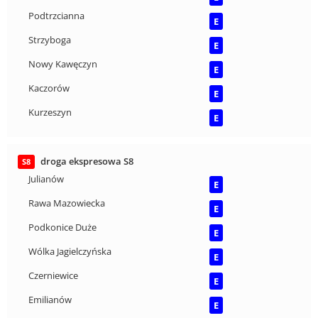
Podtrzcianna
E
Strzyboga
E
Nowy Kawęczyn
E
Kaczorów
E
Kurzeszyn
E
droga ekspresowa S8
S8
Julianów
E
Rawa Mazowiecka
E
Podkonice Duże
E
Wólka Jagielczyńska
E
Czerniewice
E
Emilianów
E