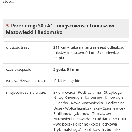
stop...
3.
Przez drogi S8 i A1 i miejscowości Tomaszów
Mazowiecki i Radomsko
długość trasy:
211 km
– taka na tej trasie jest odległość
między miejscowościami Skierniewice -
Słupia
czas przejazdu:
2 godz. 51 min
województwa na trasie:
łódzkie - śląskie
miejscowości na trasie:
Skierniewice - Podtrzcianna - Strzyboga -
Nowy Kawęczyn - Kaczorów - Kurzeszyn -
Julianów - Rawa Mazowiecka - Podkonice
Duże - Wólka Jagielczyńska - Czerniewice -
Emilianów - Jakubów - Tomaszów
Mazowiecki - Zawada - Studzianki-Kolonia
- Wolbórz - Polichno (koło Piotrkowa
Trybunalskiego) - Piotrków Trybunalski -