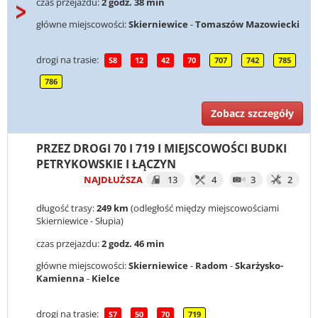
czas przejazdu:
2 godz. 38 min
główne miejscowości:
Skierniewice
-
Tomaszów Mazowiecki
drogi na trasie:
S8
12
42
70
707
742
785
786
Zobacz szczegóły
PRZEZ DROGI 70 I 719 I MIEJSCOWOŚCI BUDKI
PETRYKOWSKIE I ŁĄCZYN
NAJDŁUŻSZA
13
4
3
2
długość trasy:
249 km
(odległość między miejscowościami
Skierniewice - Słupia)
czas przejazdu:
2 godz. 46 min
główne miejscowości:
Skierniewice
-
Radom
-
Skarżysko-
Kamienna
-
Kielce
drogi na trasie:
S7
50
70
719