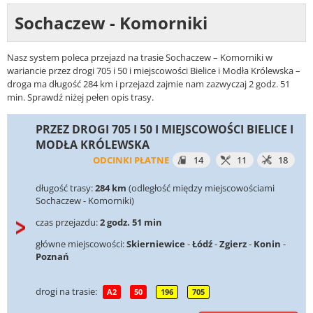
Sochaczew - Komorniki
Nasz system poleca przejazd na trasie Sochaczew – Komorniki w
wariancie przez drogi 705 i 50 i miejscowości Bielice i Modła Królewska –
droga ma długość 284 km i przejazd zajmie nam zazwyczaj 2 godz. 51
min. Sprawdź niżej pełen opis trasy.
PRZEZ DROGI 705 I 50 I MIEJSCOWOŚCI BIELICE I
MODŁA KRÓLEWSKA
ODCINKI PŁATNE
14
11
18
długość trasy:
284 km
(odległość między miejscowościami
Sochaczew - Komorniki)
czas przejazdu:
2 godz. 51 min
główne miejscowości:
Skierniewice
-
Łódź
-
Zgierz
-
Konin
-
Poznań
drogi na trasie:
A2
50
196
705