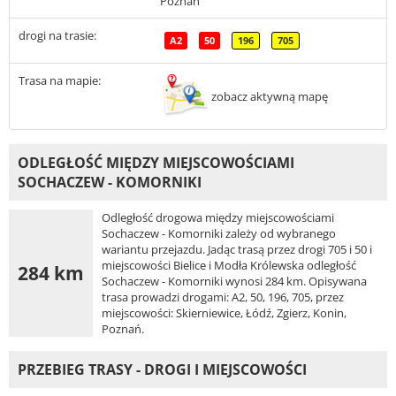
Poznań
drogi na trasie:
A2
50
196
705
Trasa na mapie:
zobacz aktywną mapę
ODLEGŁOŚĆ MIĘDZY MIEJSCOWOŚCIAMI
SOCHACZEW - KOMORNIKI
Odległość drogowa między miejscowościami
Sochaczew - Komorniki zależy od wybranego
wariantu przejazdu. Jadąc trasą przez drogi 705 i 50 i
miejscowości Bielice i Modła Królewska odległość
284 km
Sochaczew - Komorniki wynosi 284 km. Opisywana
trasa prowadzi drogami: A2, 50, 196, 705, przez
miejscowości: Skierniewice, Łódź, Zgierz, Konin,
Poznań.
PRZEBIEG TRASY - DROGI I MIEJSCOWOŚCI