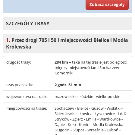
Zobacz szczegóły
SZCZEGÓŁY TRASY
1.
Przez drogi 705 i 50 i miejscowości Bielice i Modła
Królewska
długość trasy:
284 km
– taka na tej trasie jest odległość
między miejscowościami Sochaczew -
Komorniki
czas przejazdu:
2 godz. 51 min
województwa na trasie:
mazowieckie - łódzkie - wielkopolskie
miejscowości na trasie:
Sochaczew - Bielice - Guzów - Wiskitki -
Skierniewice - Łowicz - Łyszkowice - Łódź -
Stryków - Zgierz - Emilia - Wartkowice -
Dąbie - Koło - Konin - Modła Królewska -
Sługocin - Słupca - Września - Luboń -