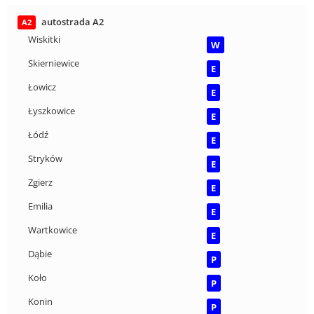
autostrada A2
A2
Wiskitki
W
Skierniewice
E
Łowicz
E
Łyszkowice
E
Łódź
E
Stryków
E
Zgierz
E
Emilia
E
Wartkowice
E
Dąbie
P
Koło
P
Konin
P