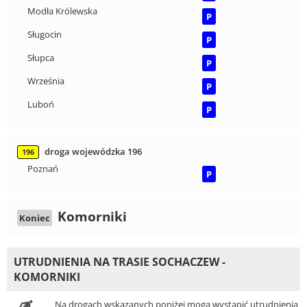
Modła Królewska
P
Sługocin
P
Słupca
P
Września
P
Luboń
P
droga wojewódzka 196
196
Poznań
P
Komorniki
Koniec
UTRUDNIENIA NA TRASIE SOCHACZEW -
KOMORNIKI
Na drogach wskazanych poniżej mogą wystąpić utrudnienia