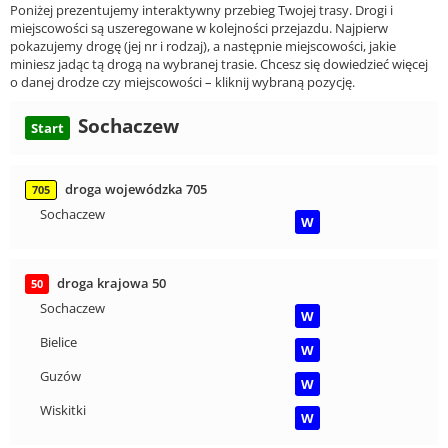
Poniżej prezentujemy interaktywny przebieg Twojej trasy. Drogi i
miejscowości są uszeregowane w kolejności przejazdu. Najpierw
pokazujemy drogę (jej nr i rodzaj), a następnie miejscowości, jakie
miniesz jadąc tą drogą na wybranej trasie. Chcesz się dowiedzieć więcej
o danej drodze czy miejscowości – kliknij wybraną pozycję.
Sochaczew
Start
droga wojewódzka 705
705
Sochaczew
W
droga krajowa 50
50
Sochaczew
W
Bielice
W
Guzów
W
Wiskitki
W