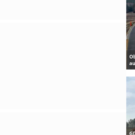
Ob
au
GD