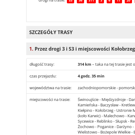
drogi na trasie:
S3
S6
S11
3
6
11
20
SZCZEGÓŁY TRASY
1.
Przez drogi 3 i S3 i miejscowości Kołobrzeg
długość trasy:
314 km
– taka na tej trasie je
czas przejazdu:
4 godz. 35 min
województwa na trasie:
zachodniopomorskie - pomorsk
miejscowości na trasie:
Świnoujście - Międzyzdroje - Dar
Kamieńska - Baczysław - Kretlewo
Kiełpino - Kołobrzeg - Ustronie 
(koło Karwic) - Malechowo - Kar
Sycewice - Reblinko - Słupsk -
Żochowo - Poganice - Darżyno - 
Wielistowo - Bożepole Wielkie - 