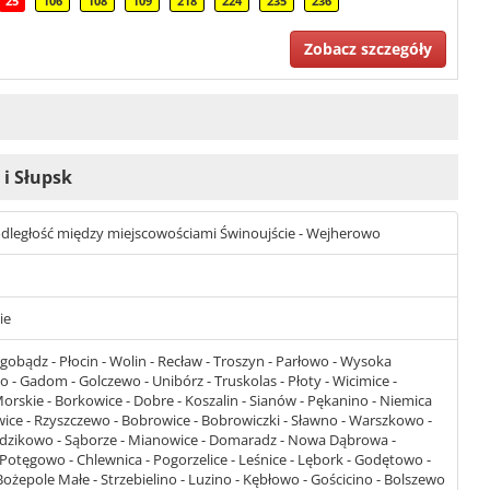
25
106
108
109
218
224
235
236
Zobacz szczegóły
 i Słupsk
st odległość między miejscowościami Świnoujście - Wejherowo
ie
gobądz - Płocin - Wolin - Recław - Troszyn - Parłowo - Wysoka
 - Gadom - Golczewo - Unibórz - Truskolas - Płoty - Wicimice -
Morskie - Borkowice - Dobre - Koszalin - Sianów - Pękanino - Niemica
wice - Rzyszczewo - Bobrowice - Bobrowiczki - Sławno - Warszkowo -
 Redzikowo - Sąborze - Mianowice - Domaradz - Nowa Dąbrowa -
Potęgowo - Chlewnica - Pogorzelice - Leśnice - Lębork - Godętowo -
Bożepole Małe - Strzebielino - Luzino - Kębłowo - Gościcino - Bolszewo