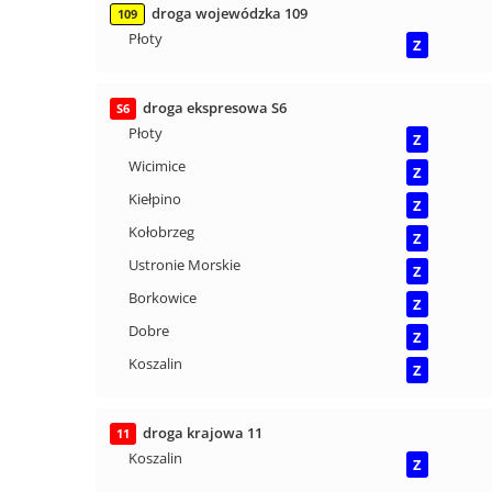
droga wojewódzka 109
109
Płoty
Z
droga ekspresowa S6
S6
Płoty
Z
Wicimice
Z
Kiełpino
Z
Kołobrzeg
Z
Ustronie Morskie
Z
Borkowice
Z
Dobre
Z
Koszalin
Z
droga krajowa 11
11
Koszalin
Z