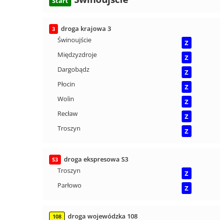
Start
droga krajowa 3
3
Świnoujście
Z
Międzyzdroje
Z
Dargobądz
Z
Płocin
Z
Wolin
Z
Recław
Z
Troszyn
Z
droga ekspresowa S3
S3
Troszyn
Z
Parłowo
Z
droga wojewódzka 108
108