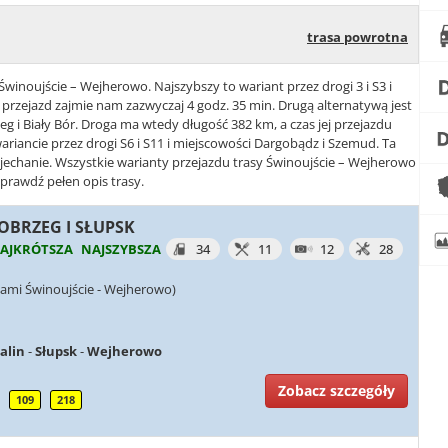
trasa powrotna
Świnoujście – Wejherowo. Najszybszy to wariant przez drogi 3 i S3 i
 przejazd zajmie nam zazwyczaj 4 godz. 35 min. Drugą alternatywą jest
zeg i Biały Bór. Droga ma wtedy długość 382 km, a czas jej przejazdu
wariancie przez drogi S6 i S11 i miejscowości Dargobądz i Szemud. Ta
zejechanie. Wszystkie warianty przejazdu trasy Świnoujście – Wejherowo
sprawdź pełen opis trasy.
ŁOBRZEG I SŁUPSK
AJKRÓTSZA
NAJSZYBSZA
34
11
12
28
iami Świnoujście - Wejherowo)
alin
-
Słupsk
-
Wejherowo
Zobacz szczegóły
109
218