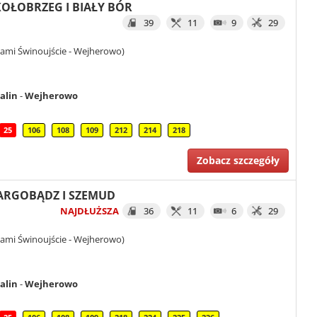
 KOŁOBRZEG I BIAŁY BÓR
39
11
9
29
iami Świnoujście - Wejherowo)
alin
-
Wejherowo
25
106
108
109
212
214
218
Zobacz szczegóły
 DARGOBĄDZ I SZEMUD
NAJDŁUŻSZA
36
11
6
29
iami Świnoujście - Wejherowo)
alin
-
Wejherowo