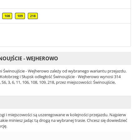
108
109
218
NOUJŚCIE - WEJHEROWO
 Świnoujście - Wejherowo zależy od wybranego wariantu przejazdu.
ci Kołobrzeg i Słupsk odległość Świnoujście - Wejherowo wynosi 314
, 3, 6, 11, 106, 108, 109, 218, przez miejscowości: Świnoujście,
ogi i miejscowości są uszeregowane w kolejności przejazdu. Najpierw
jakie miniesz jadąc tą drogą na wybranej trasie. Chcesz się dowiedzieć
cję.