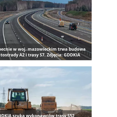
ecnie w woj. mazowieckim trwa budowa
tostrady A2 i trasy S7. Zdjęcia: GDDKIA
DKIA szuka wykonawców trasy S52