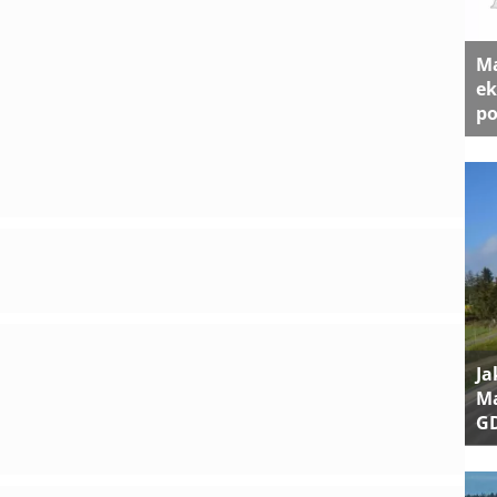
Ma
ek
po
Ja
Ma
G