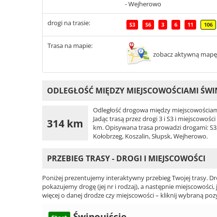
- Wejherowo
drogi na trasie:
S3
S6
3
6
11
106
Trasa na mapie:
zobacz aktywną mapę
ODLEGŁOŚĆ MIĘDZY MIEJSCOWOŚCIAMI ŚWI
Odległość drogowa między miejscowościami
Jadąc trasą przez drogi 3 i S3 i miejscowoś
314 km
km. Opisywana trasa prowadzi drogami: S3, S6
Kołobrzeg, Koszalin, Słupsk, Wejherowo.
PRZEBIEG TRASY - DROGI I MIEJSCOWOŚCI
Poniżej prezentujemy interaktywny przebieg Twojej trasy. Dr
pokazujemy drogę (jej nr i rodzaj), a następnie miejscowości, 
więcej o danej drodze czy miejscowości – kliknij wybraną pozy
Świnoujście