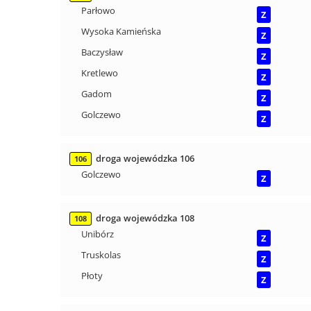
Parłowo
Z
Wysoka Kamieńska
Z
Baczysław
Z
Kretlewo
Z
Gadom
Z
Golczewo
Z
droga wojewódzka 106
106
Golczewo
Z
droga wojewódzka 108
108
Unibórz
Z
Truskolas
Z
Płoty
Z