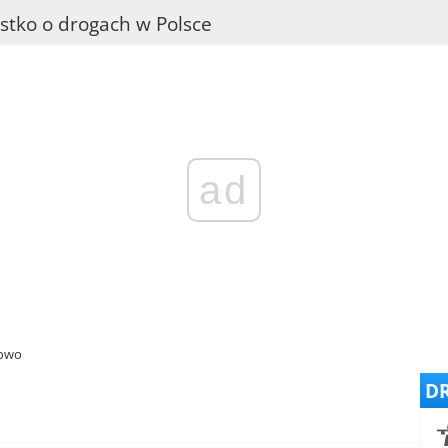
stko o drogach w Polsce
ad
rowo
DR