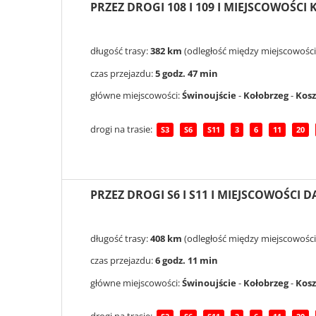
PRZEZ DROGI 108 I 109 I MIEJSCOWOŚCI
długość trasy:
382 km
(odległość między miejscowośc
czas przejazdu:
5 godz. 47 min
główne miejscowości:
Świnoujście
-
Kołobrzeg
-
Kosz
drogi na trasie:
S3
S6
S11
3
6
11
20
PRZEZ DROGI S6 I S11 I MIEJSCOWOŚCI
długość trasy:
408 km
(odległość między miejscowośc
czas przejazdu:
6 godz. 11 min
główne miejscowości:
Świnoujście
-
Kołobrzeg
-
Kosz