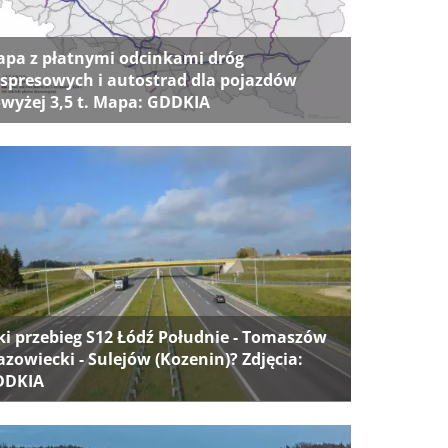
pa z płatnymi odcinkami dróg
spresowych i autostrad dla pojazdów
wyżej 3,5 t. Mapa: GDDKIA
ki przebieg S12 Łódź Południe - Tomaszów
zowiecki - Sulejów (Kozenin)? Zdjęcia:
DDKIA