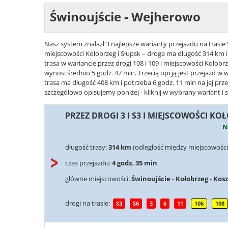
Świnoujście - Wejherowo
Nasz system znalazł 3 najlepsze warianty przejazdu na trasie 
miejscowości Kołobrzeg i Słupsk – droga ma długość 314 km i
trasa w wariancie przez drogi 108 i 109 i miejscowości Kołobr
wynosi średnio 5 godz. 47 min. Trzecią opcją jest przejazd w 
trasa ma długość 408 km i potrzeba 6 godz. 11 min na jej pr
szczegółowo opisujemy poniżej - kliknij w wybrany wariant i 
PRZEZ DROGI 3 I S3 I MIEJSCOWOŚCI KO
N
długość trasy:
314 km
(odległość między miejscowośc
czas przejazdu:
4 godz. 35 min
główne miejscowości:
Świnoujście
-
Kołobrzeg
-
Kosz
drogi na trasie:
S3
S6
3
6
11
106
108