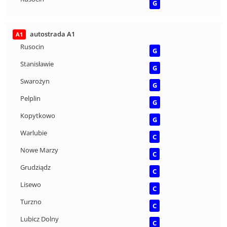
G
autostrada A1
A1
Rusocin
G
Stanisławie
G
Swarożyn
G
Pelplin
G
Kopytkowo
G
Warlubie
C
Nowe Marzy
C
Grudziądz
C
Lisewo
C
Turzno
C
Lubicz Dolny
C