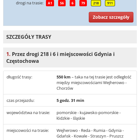
drogi na trasie:
A1
S6
6
79
218
911
Zobacz szczegóły
SZCZEGÓŁY TRASY
1.
Przez drogi 218 i 6 i miejscowości Gdynia i
Częstochowa
długość trasy:
550 km
– taka na tej trasie jest odległość
między miejscowościami Wejherowo -
Chorzów
czas przejazdu:
5 godz. 31 min
województwa na trasie:
pomorskie - kujawsko-pomorskie -
łódzkie - śląskie
miejscowości na trasie:
Wejherowo - Reda - Rumia - Gdynia -
Gdańsk - Kowale - Straszyn - Pruszcz