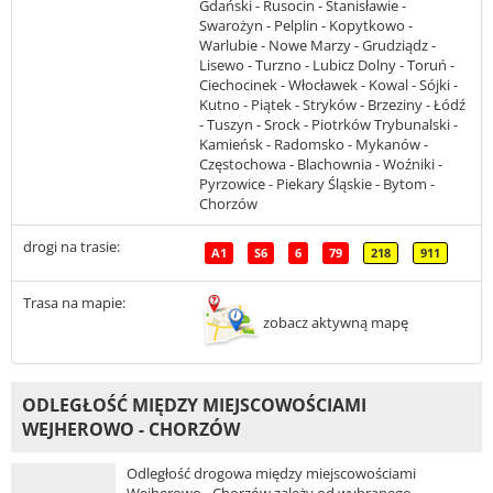
Gdański - Rusocin - Stanisławie -
Swarożyn - Pelplin - Kopytkowo -
Warlubie - Nowe Marzy - Grudziądz -
Lisewo - Turzno - Lubicz Dolny - Toruń -
Ciechocinek - Włocławek - Kowal - Sójki -
Kutno - Piątek - Stryków - Brzeziny - Łódź
- Tuszyn - Srock - Piotrków Trybunalski -
Kamieńsk - Radomsko - Mykanów -
Częstochowa - Blachownia - Woźniki -
Pyrzowice - Piekary Śląskie - Bytom -
Chorzów
drogi na trasie:
A1
S6
6
79
218
911
Trasa na mapie:
zobacz aktywną mapę
ODLEGŁOŚĆ MIĘDZY MIEJSCOWOŚCIAMI
WEJHEROWO - CHORZÓW
Odległość drogowa między miejscowościami
Wejherowo - Chorzów zależy od wybranego