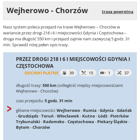
Wejherowo - Chorzów
trasa powrotna
Nasz system poleca przejazd na trasie Wejherowo – Chorzów w
wariancie przez drogi 218 i 6 i miejscowości Gdynia i Częstochowa –
droga ma długość 550 km i przejazd zajmie nam zazwyczaj 5 godz. 31
min. Sprawdź niżej pełen opis trasy.
PRZEZ DROGI 218 I 6 I MIEJSCOWOŚCI GDYNIA I
CZĘSTOCHOWA
ODCINKI PŁATNE
39
15
1
37
długość trasy:
550 km
(odległość między miejscowościami
Wejherowo - Chorzów)
czas przejazdu:
5 godz. 31 min
główne miejscowości:
Wejherowo
-
Rumia
-
Gdynia
-
Gdańsk
-
Grudziądz
-
Toruń
-
Włocławek
-
Kutno
-
Łódź
-
Piotrków
Trybunalski
-
Radomsko
-
Częstochowa
-
Piekary Śląskie
-
Bytom
-
Chorzów