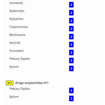
Kamieńsk
E
Radomsko
E
Mykanów
S
Częstochowa
S
Blachownia
S
Woźniki
S
Pyrzowice
S
Piekary Śląskie
S
Bytom
S
droga wojewódzka 911
911
Piekary Śląskie
S
Bytom
S