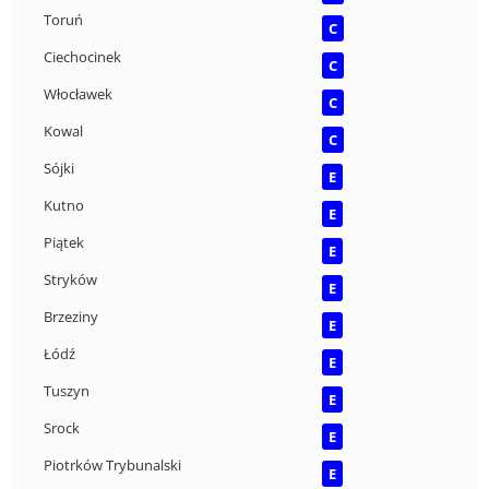
Toruń
C
Ciechocinek
C
Włocławek
C
Kowal
C
Sójki
E
Kutno
E
Piątek
E
Stryków
E
Brzeziny
E
Łódź
E
Tuszyn
E
Srock
E
Piotrków Trybunalski
E