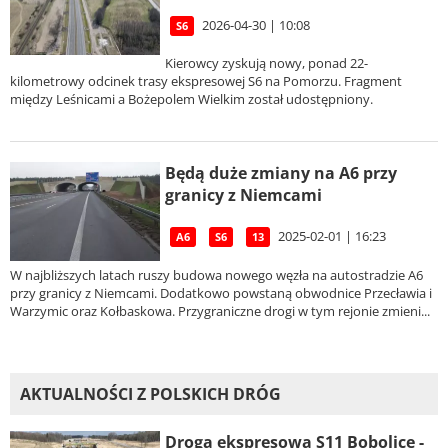
2026-04-30 | 10:08
S6
Kierowcy zyskują nowy, ponad 22-
kilometrowy odcinek trasy ekspresowej S6 na Pomorzu. Fragment
między Leśnicami a Bożepolem Wielkim został udostępniony.
Będą duże zmiany na A6 przy
granicy z Niemcami
2025-02-01 | 16:23
A6
S6
13
W najbliższych latach ruszy budowa nowego węzła na autostradzie A6
przy granicy z Niemcami. Dodatkowo powstaną obwodnice Przecławia i
Warzymic oraz Kołbaskowa. Przygraniczne drogi w tym rejonie zmieni...
AKTUALNOŚCI Z POLSKICH DRÓG
Droga ekspresowa S11 Bobolice -