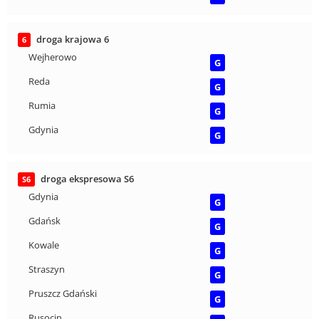
droga krajowa 6
6
Wejherowo
G
Reda
G
Rumia
G
Gdynia
G
droga ekspresowa S6
S6
Gdynia
G
Gdańsk
G
Kowale
G
Straszyn
G
Pruszcz Gdański
G
Rusocin