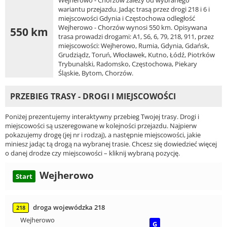
wariantu przejazdu. Jadąc trasą przez drogi 218 i 6 i
miejscowości Gdynia i Częstochowa odległość
Wejherowo - Chorzów wynosi 550 km. Opisywana
550 km
trasa prowadzi drogami: A1, S6, 6, 79, 218, 911, przez
miejscowości: Wejherowo, Rumia, Gdynia, Gdańsk,
Grudziądz, Toruń, Włocławek, Kutno, Łódź, Piotrków
Trybunalski, Radomsko, Częstochowa, Piekary
Śląskie, Bytom, Chorzów.
PRZEBIEG TRASY - DROGI I MIEJSCOWOŚCI
Poniżej prezentujemy interaktywny przebieg Twojej trasy. Drogi i
miejscowości są uszeregowane w kolejności przejazdu. Najpierw
pokazujemy drogę (jej nr i rodzaj), a następnie miejscowości, jakie
miniesz jadąc tą drogą na wybranej trasie. Chcesz się dowiedzieć więcej
o danej drodze czy miejscowości – kliknij wybraną pozycję.
Wejherowo
Start
droga wojewódzka 218
218
Wejherowo
G