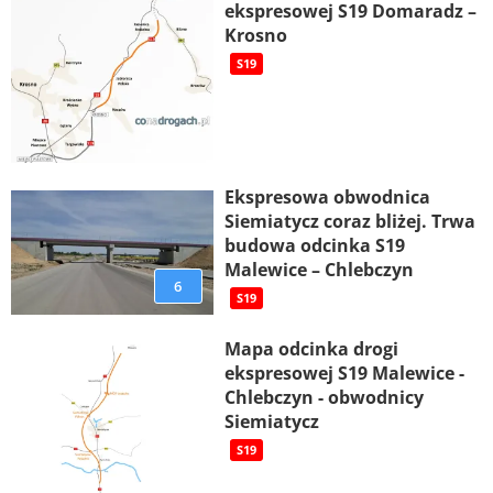
ekspresowej S19 Domaradz –
Krosno
S19
Ekspresowa obwodnica
Siemiatycz coraz bliżej. Trwa
budowa odcinka S19
Malewice – Chlebczyn
6
S19
Mapa odcinka drogi
ekspresowej S19 Malewice -
Chlebczyn - obwodnicy
Siemiatycz
S19