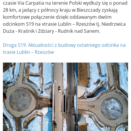
czasie Via Carpatia na terenie Polski wydłuży się o ponad
28 km, a jadący z północy kraju w Bieszczady zyskają
komfortowe połączenie dzięki oddawanym dwóm
odcinkom S19 na vtrasie Lublin – Rzeszów tj. Niedrzwica
Duża - Kraśnik i Zdziary - Rudnik nad Sanem.
Droga S19. Aktualności z budowy ostatniego odcinka na
trasie Lublin – Rzeszów