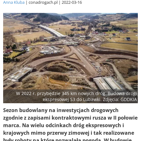
Anna Kluba
conadrogach.pl
2022-03-16
W 2022 r. przybędzie 345 km nowych dróg. Budowa drogi
ekspresowej S3 do Lubawki. Zdjęcia: GDDKIA
Sezon budowlany na inwestycjach drogowych
zgodnie z zapisami kontraktowymi rusza w II połowie
marca. Na wielu odcinkach dróg ekspresowych i
krajowych mimo przerwy zimowej i tak realizowane
były roboty na które pozwalała pogoda. W budowie