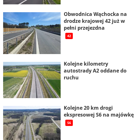
Obwodnica Wąchocka na
drodze krajowej 42 już w
pełni przejezdna
42
Kolejne kilometry
autostrady A2 oddane do
ruchu
Kolejne 20 km drogi
ekspresowej S6 na majówkę
S6