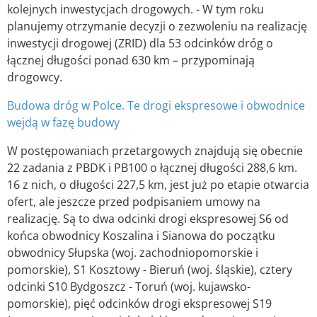
kolejnych inwestycjach drogowych. - W tym roku
planujemy otrzymanie decyzji o zezwoleniu na realizację
inwestycji drogowej (ZRID) dla 53 odcinków dróg o
łącznej długości ponad 630 km – przypominają
drogowcy.
Budowa dróg w Polce. Te drogi ekspresowe i obwodnice
wejdą w fazę budowy
W postępowaniach przetargowych znajdują się obecnie
22 zadania z PBDK i PB100 o łącznej długości 288,6 km.
16 z nich, o długości 227,5 km, jest już po etapie otwarcia
ofert, ale jeszcze przed podpisaniem umowy na
realizację. Są to dwa odcinki drogi ekspresowej S6 od
końca obwodnicy Koszalina i Sianowa do początku
obwodnicy Słupska (woj. zachodniopomorskie i
pomorskie), S1 Kosztowy - Bieruń (woj. śląskie), cztery
odcinki S10 Bydgoszcz - Toruń (woj. kujawsko-
pomorskie), pięć odcinków drogi ekspresowej S19