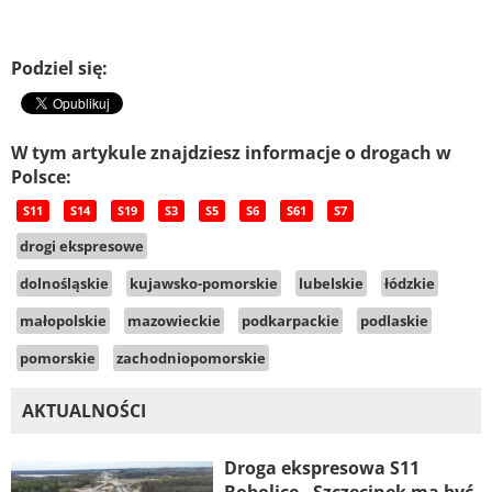
Podziel się:
W tym artykule znajdziesz informacje o drogach w
Polsce:
S11
S14
S19
S3
S5
S6
S61
S7
drogi ekspresowe
dolnośląskie
kujawsko-pomorskie
lubelskie
łódzkie
małopolskie
mazowieckie
podkarpackie
podlaskie
pomorskie
zachodniopomorskie
AKTUALNOŚCI
Droga ekspresowa S11
Bobolice - Szczecinek ma być