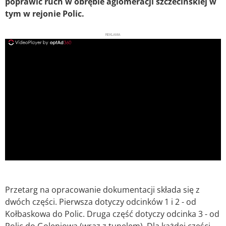
poprawić ruch w obrębie aglomeracji szczecińskiej w
tym w rejonie Polic.
REKLAMA
ad
Przetarg na opracowanie dokumentacji składa się z
dwóch części. Pierwsza dotyczy odcinków 1 i 2 - od
Kołbaskowa do Polic. Druga część dotyczy odcinka 3 - od