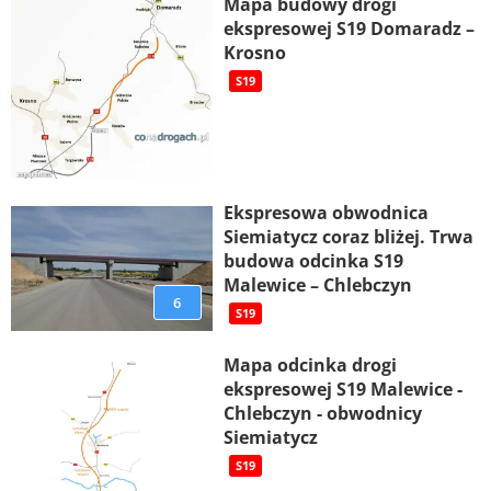
Mapa budowy drogi
ekspresowej S19 Domaradz –
Krosno
S19
Ekspresowa obwodnica
Siemiatycz coraz bliżej. Trwa
budowa odcinka S19
Malewice – Chlebczyn
6
S19
Mapa odcinka drogi
ekspresowej S19 Malewice -
Chlebczyn - obwodnicy
Siemiatycz
S19