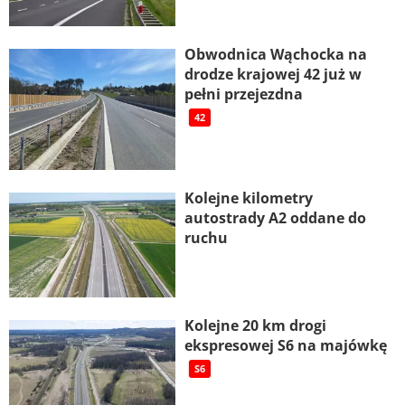
Obwodnica Wąchocka na
drodze krajowej 42 już w
pełni przejezdna
42
Kolejne kilometry
autostrady A2 oddane do
ruchu
Kolejne 20 km drogi
ekspresowej S6 na majówkę
S6