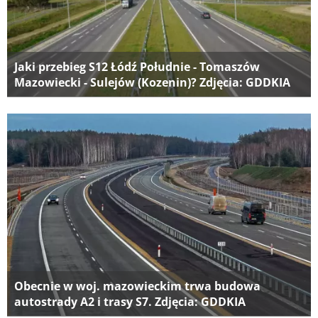
Jaki przebieg S12 Łódź Południe - Tomaszów
Mazowiecki - Sulejów (Kozenin)? Zdjęcia: GDDKIA
Obecnie w woj. mazowieckim trwa budowa
autostrady A2 i trasy S7. Zdjęcia: GDDKIA