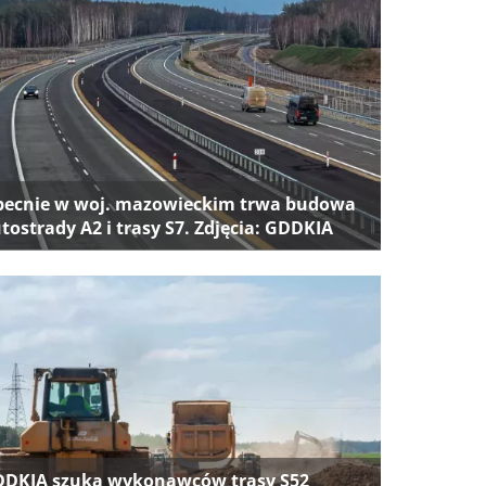
ecnie w woj. mazowieckim trwa budowa
tostrady A2 i trasy S7. Zdjęcia: GDDKIA
DKIA szuka wykonawców trasy S52