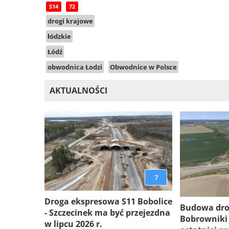
S14
72
drogi krajowe
łódzkie
Łódź
obwodnica Łodzi
Obwodnice w Polsce
AKTUALNOŚCI
7
Droga ekspresowa S11 Bobolice
Budowa dro
- Szczecinek ma być przejezdna
Bobrowniki
w lipcu 2026 r.