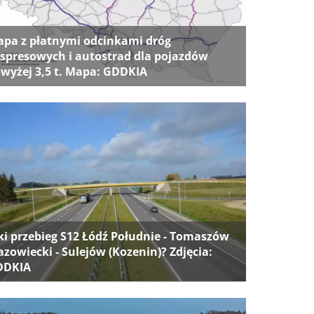
pa z płatnymi odcinkami dróg
spresowych i autostrad dla pojazdów
wyżej 3,5 t. Mapa: GDDKIA
ki przebieg S12 Łódź Południe - Tomaszów
zowiecki - Sulejów (Kozenin)? Zdjęcia:
DDKIA