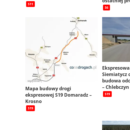
ostatniej pr
S11
S6
Ekspresowa
Siemiatycz c
budowa odc
– Chlebczyn
Mapa budowy drogi
ekspresowej S19 Domaradz –
S19
Krosno
S19