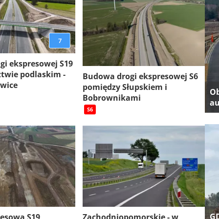
7
gi ekspresowej S19
twie podlaskim -
Budowa drogi ekspresowej S6
ewice
pomiędzy Słupskiem i
Ob
Bobrownikami
au
S6
GD
resowa S19
Zachodniopomorskie - w