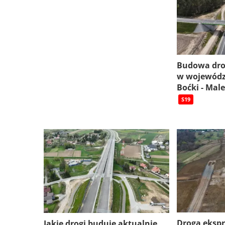
Budowa dro
w wojewódz
Boćki - Mal
S19
Droga eksp
Jakie drogi buduje aktualnie