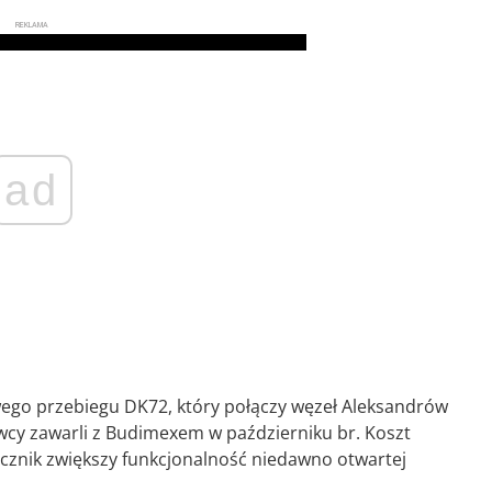
REKLAMA
ad
go przebiegu DK72, który połączy węzeł Aleksandrów
owcy zawarli z Budimexem w październiku br. Koszt
 łącznik zwiększy funkcjonalność niedawno otwartej