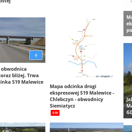
ostej
Ma
ek
po
6
 obwodnica
oraz bliżej. Trwa
inka S19 Malewice
Mapa odcinka drogi
ekspresowej S19 Malewice -
Ja
Chlebczyn - obwodnicy
Ma
Siemiatycz
G
S19