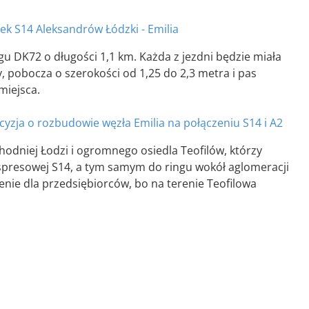
ek S14 Aleksandrów Łódzki - Emilia
 DK72 o długości 1,1 km. Każda z jezdni będzie miała
, pobocza o szerokości od 1,25 do 2,3 metra i pas
miejsca.
yzja o rozbudowie węzła Emilia na połączeniu S14 i A2
odniej Łodzi i ogromnego osiedla Teofilów, którzy
kspresowej S14, a tym samym do ringu wokół aglomeracji
enie dla przedsiębiorców, bo na terenie Teofilowa