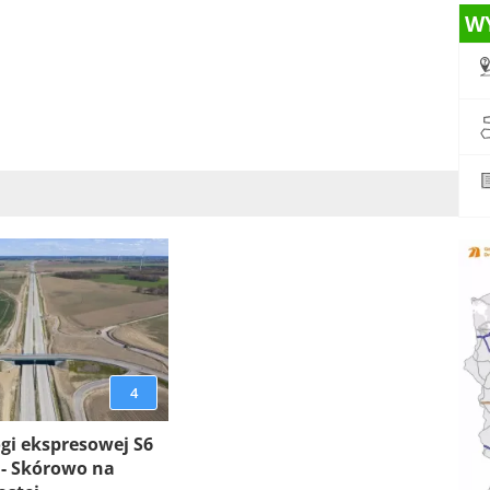
W
4
gi ekspresowej S6
 - Skórowo na