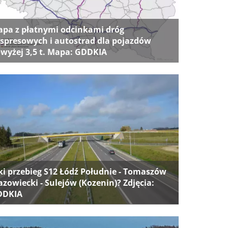
pa z płatnymi odcinkami dróg
spresowych i autostrad dla pojazdów
wyżej 3,5 t. Mapa: GDDKIA
ki przebieg S12 Łódź Południe - Tomaszów
zowiecki - Sulejów (Kozenin)? Zdjęcia:
DDKIA