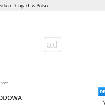
stko o drogach w Polsce
ad
hodowa
DR
HODOWA