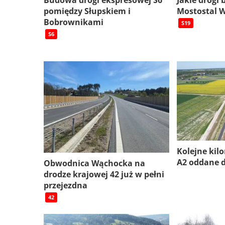
Budowa drogi ekspresowej S6
Jakie drogi
pomiędzy Słupskiem i
Mostostal 
Bobrownikami
S19
S6
Kolejne kil
A2 oddane 
Obwodnica Wąchocka na
drodze krajowej 42 już w pełni
przejezdna
42