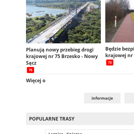
Będzie bezp
Planują nowy przebieg drogi
krajowej nr
krajowej nr 75 Brzesko - Nowy
Sącz
73
75
Więcej o
informacje
POPULARNE TRASY
Legnica - Gniezno