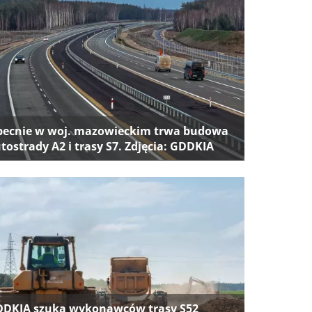
ecnie w woj. mazowieckim trwa budowa
tostrady A2 i trasy S7. Zdjęcia: GDDKIA
DKIA szuka wykonawców trasy S52