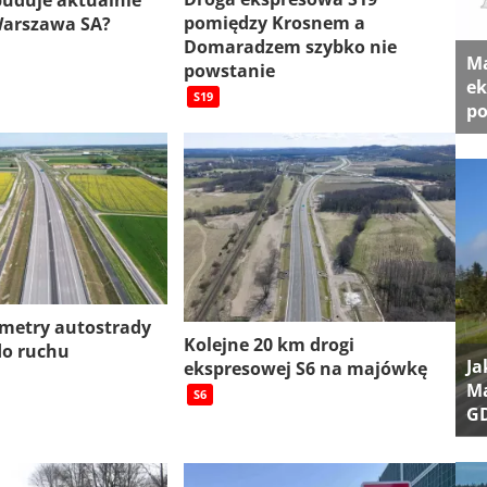
 buduje aktualnie
pomiędzy Krosnem a
Warszawa SA?
Domaradzem szybko nie
Ma
powstanie
ek
S19
po
ometry autostrady
Kolejne 20 km drogi
do ruchu
Ja
ekspresowej S6 na majówkę
Ma
S6
G