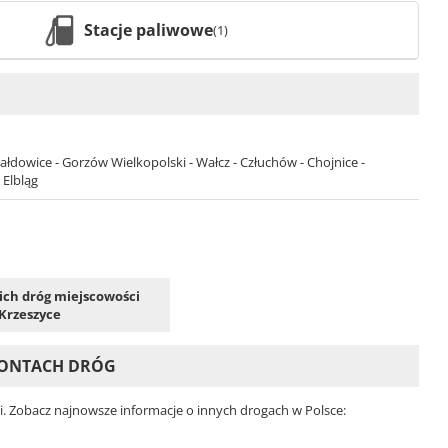
Stacje paliwowe
(1)
łdowice - Gorzów Wielkopolski - Wałcz - Człuchów - Chojnice -
 Elbląg
kich dróg miejscowości
Krzeszyce
EMONTACH DRÓG
i. Zobacz najnowsze informacje o innych drogach w Polsce: