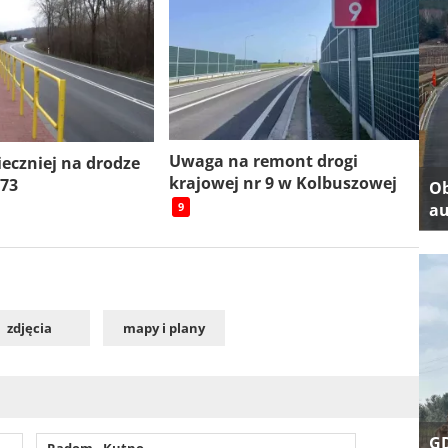
Uwaga na remont drogi
ieczniej na drodze
krajowej nr 9 w Kolbuszowej
 73
Ob
au
9
zdjęcia
mapy i plany
GD
Radom - Kutno