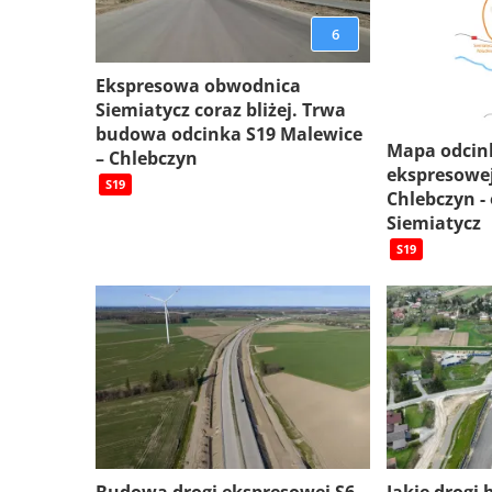
6
Ekspresowa obwodnica
Siemiatycz coraz bliżej. Trwa
budowa odcinka S19 Malewice
Mapa odcin
– Chlebczyn
ekspresowej
S19
Chlebczyn -
Siemiatycz
S19