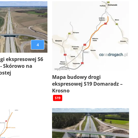
4
gi ekspresowej S6
 - Skórowo na
ostej
Mapa budowy drogi
ekspresowej S19 Domaradz –
Krosno
S19