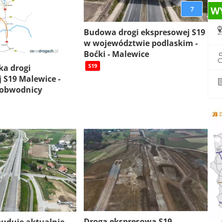
7
W
Budowa drogi ekspresowej S19
w województwie podlaskim -
Boćki - Malewice
S19
ka drogi
 S19 Malewice -
 obwodnicy
Droga ekspresowa S19