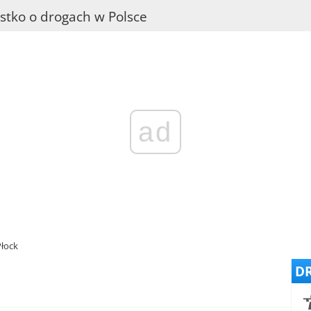
stko o drogach w Polsce
ad
Płock
DR