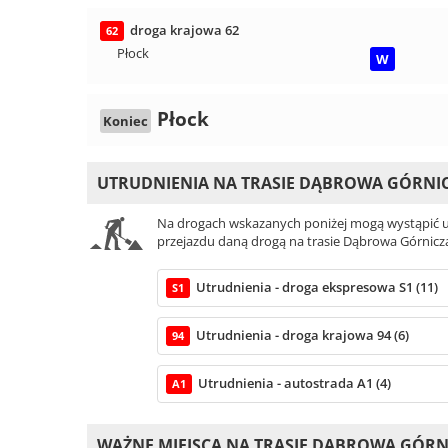
droga krajowa 62
62
Płock
W
Płock
Koniec
UTRUDNIENIA NA TRASIE DĄBROWA GÓRNIC
Na drogach wskazanych poniżej mogą wystąpić ut
przejazdu daną drogą na trasie Dąbrowa Górnicza
Utrudnienia - droga ekspresowa S1 (11)
S1
Utrudnienia - droga krajowa 94 (6)
94
Utrudnienia - autostrada A1 (4)
A1
WAŻNE MIEJSCA NA TRASIE DĄBROWA GÓRNI