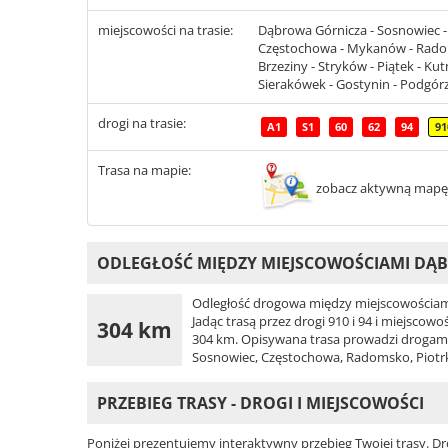
miejscowości na trasie:
Dąbrowa Górnicza - Sosnowiec - 
Częstochowa - Mykanów - Radoms
Brzeziny - Stryków - Piątek - Kutn
Sierakówek - Gostynin - Podgórze
drogi na trasie:
A1
S1
60
62
94
91
Trasa na mapie:
zobacz aktywną mapę
ODLEGŁOŚĆ MIĘDZY MIEJSCOWOŚCIAMI DĄB
Odległość drogowa między miejscowościami
Jadąc trasą przez drogi 910 i 94 i miejsco
304 km
304 km. Opisywana trasa prowadzi drogami: 
Sosnowiec, Częstochowa, Radomsko, Piotrk
PRZEBIEG TRASY - DROGI I MIEJSCOWOŚCI
Poniżej prezentujemy interaktywny przebieg Twojej trasy. Dr