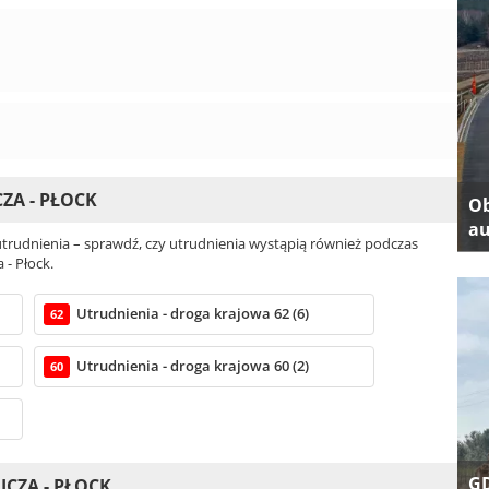
ZA - PŁOCK
Ob
au
rudnienia – sprawdź, czy utrudnienia wystąpią również podczas
 - Płock.
Utrudnienia - droga krajowa 62 (6)
62
Utrudnienia - droga krajowa 60 (2)
60
GD
CZA - PŁOCK