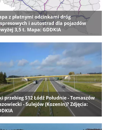
pa z płatnymi odcinkami dróg
spresowych i autostrad dla pojazdów
wyżej 3,5 t. Mapa: GDDKIA
ki przebieg S12 Łódź Południe - Tomaszów
zowiecki - Sulejów (Kozenin)? Zdjęcia:
DDKIA