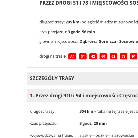
PRZEZ DROGI S1 I 78 I MIEJSCOWOŚCI S
długość trasy:
295 km
(odległość między miejscowości
czas przejazdu:
3 godz. 56 min
główne miejscowości:
Dąbrowa Górnicza
-
Sosnowie
drogi na trasie:
A1
S1
42
60
62
78
91
SZCZEGÓŁY TRASY
1.
Przez drogi 910 i 94 i miejscowości Często
długość trasy:
304 km
– taka na tej trasie je
czas przejazdu:
3 godz. 20 min
województwa na trasie:
śląskie - łódzkie - mazowieckie