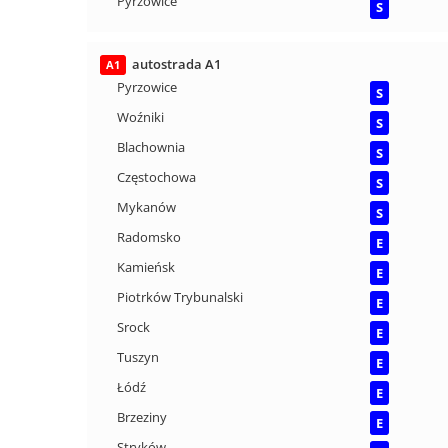
Pyrzowice
S
autostrada A1
A1
Pyrzowice
S
Woźniki
S
Blachownia
S
Częstochowa
S
Mykanów
S
Radomsko
E
Kamieńsk
E
Piotrków Trybunalski
E
Srock
E
Tuszyn
E
Łódź
E
Brzeziny
E
Stryków