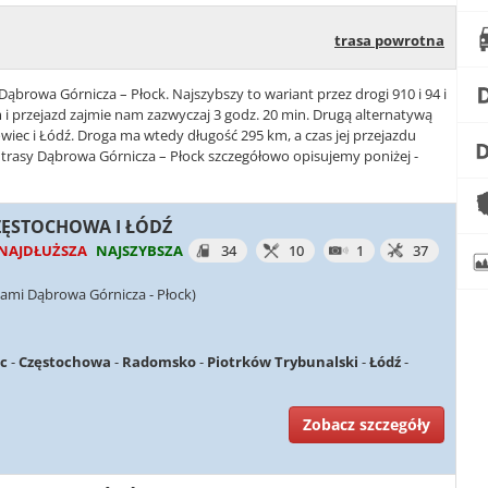
trasa powrotna
Dąbrowa Górnicza – Płock. Najszybszy to wariant przez drogi 910 i 94 i
i przejazd zajmie nam zazwyczaj 3 godz. 20 min. Drugą alternatywą
nowiec i Łódź. Droga ma wtedy długość 295 km, a czas jej przejazdu
 trasy Dąbrowa Górnicza – Płock szczegółowo opisujemy poniżej -
CZĘSTOCHOWA I ŁÓDŹ
NAJDŁUŻSZA
NAJSZYBSZA
34
10
1
37
ami Dąbrowa Górnicza - Płock)
c
-
Częstochowa
-
Radomsko
-
Piotrków Trybunalski
-
Łódź
-
Zobacz szczegóły