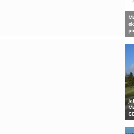
Ma
ek
po
Ja
Ma
G