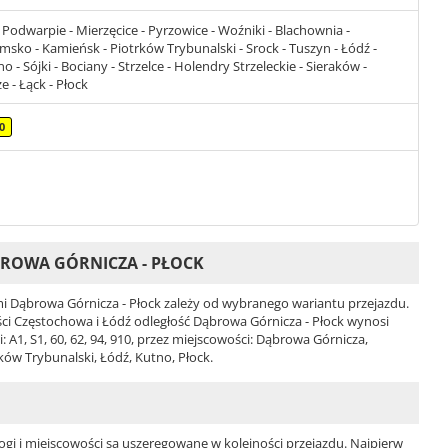
Podwarpie - Mierzęcice - Pyrzowice - Woźniki - Blachownia -
ko - Kamieńsk - Piotrków Trybunalski - Srock - Tuszyn - Łódź -
o - Sójki - Bociany - Strzelce - Holendry Strzeleckie - Sieraków -
 - Łąck - Płock
0
ROWA GÓRNICZA - PŁOCK
 Dąbrowa Górnicza - Płock zależy od wybranego wariantu przejazdu.
wości Częstochowa i Łódź odległość Dąbrowa Górnicza - Płock wynosi
A1, S1, 60, 62, 94, 910, przez miejscowości: Dąbrowa Górnicza,
ów Trybunalski, Łódź, Kutno, Płock.
ogi i miejscowości są uszeregowane w kolejności przejazdu. Najpierw