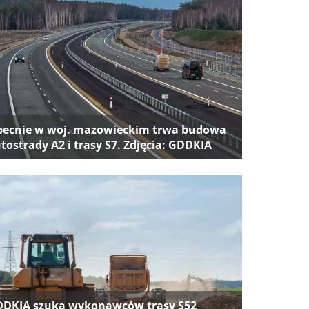
ecnie w woj. mazowieckim trwa budowa
tostrady A2 i trasy S7. Zdjęcia: GDDKIA
DKIA szuka wykonawców trasy S52