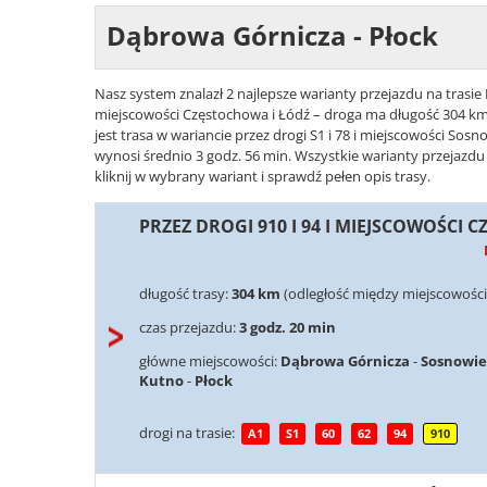
Dąbrowa Górnicza - Płock
Nasz system znalazł 2 najlepsze warianty przejazdu na trasie 
miejscowości Częstochowa i Łódź – droga ma długość 304 km 
jest trasa w wariancie przez drogi S1 i 78 i miejscowości Sos
wynosi średnio 3 godz. 56 min. Wszystkie warianty przejazdu
kliknij w wybrany wariant i sprawdź pełen opis trasy.
PRZEZ DROGI 910 I 94 I MIEJSCOWOŚCI 
długość trasy:
304 km
(odległość między miejscowości
czas przejazdu:
3 godz. 20 min
główne miejscowości:
Dąbrowa Górnicza
-
Sosnowie
Kutno
-
Płock
drogi na trasie:
A1
S1
60
62
94
910