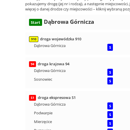
pokazujemy drogę (jej nr i rodzaj), a następnie miejscowości, 
więcej o danej drodze czy miejscowości – kliknij wybraną pozy
Dąbrowa Górnicza
Start
droga wojewódzka 910
910
Dąbrowa Górnicza
S
droga krajowa 94
94
Dąbrowa Górnicza
S
Sosnowiec
S
droga ekspresowa S1
S1
Dąbrowa Górnicza
S
Podwarpie
S
Mierzęcice
S