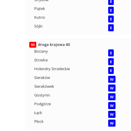
E
Piątek
E
Kutno
E
Sójki
E
droga krajowa 60
60
Bociany
E
Strzelce
E
Holendry Strzeleckie
E
Sieraków
W
Sierakówek
W
Gostynin
W
Podgórze
W
Łąck
W
Płock
W