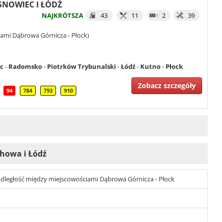
OSNOWIEC I ŁÓDŹ
NAJKRÓTSZA
43
11
2
39
ami Dąbrowa Górnicza - Płock)
c
-
Radomsko
-
Piotrków Trybunalski
-
Łódź
-
Kutno
-
Płock
Zobacz szczegóły
94
784
793
910
chowa i Łódź
st odległość między miejscowościami Dąbrowa Górnicza - Płock