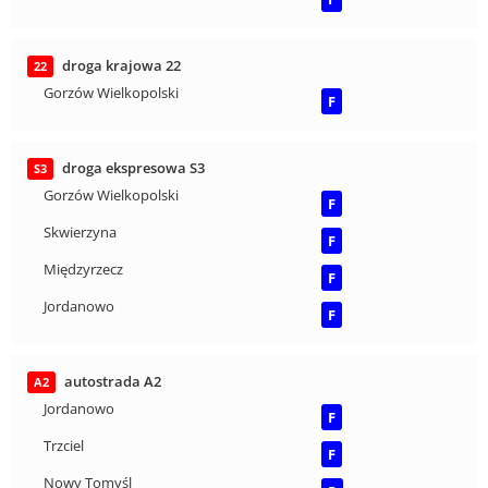
droga krajowa 22
22
Gorzów Wielkopolski
F
droga ekspresowa S3
S3
Gorzów Wielkopolski
F
Skwierzyna
F
Międzyrzecz
F
Jordanowo
F
autostrada A2
A2
Jordanowo
F
Trzciel
F
Nowy Tomyśl