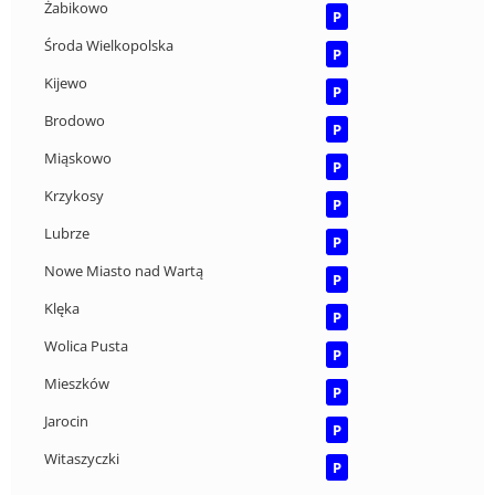
Żabikowo
P
Środa Wielkopolska
P
Kijewo
P
Brodowo
P
Miąskowo
P
Krzykosy
P
Lubrze
P
Nowe Miasto nad Wartą
P
Klęka
P
Wolica Pusta
P
Mieszków
P
Jarocin
P
Witaszyczki
P