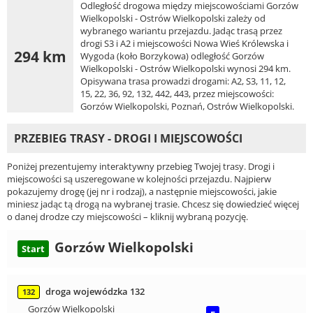
Odległość drogowa między miejscowościami Gorzów
Wielkopolski - Ostrów Wielkopolski zależy od
wybranego wariantu przejazdu. Jadąc trasą przez
drogi S3 i A2 i miejscowości Nowa Wieś Królewska i
294 km
Wygoda (koło Borzykowa) odległość Gorzów
Wielkopolski - Ostrów Wielkopolski wynosi 294 km.
Opisywana trasa prowadzi drogami: A2, S3, 11, 12,
15, 22, 36, 92, 132, 442, 443, przez miejscowości:
Gorzów Wielkopolski, Poznań, Ostrów Wielkopolski.
PRZEBIEG TRASY - DROGI I MIEJSCOWOŚCI
Poniżej prezentujemy interaktywny przebieg Twojej trasy. Drogi i
miejscowości są uszeregowane w kolejności przejazdu. Najpierw
pokazujemy drogę (jej nr i rodzaj), a następnie miejscowości, jakie
miniesz jadąc tą drogą na wybranej trasie. Chcesz się dowiedzieć więcej
o danej drodze czy miejscowości – kliknij wybraną pozycję.
Gorzów Wielkopolski
Start
droga wojewódzka 132
132
Gorzów Wielkopolski