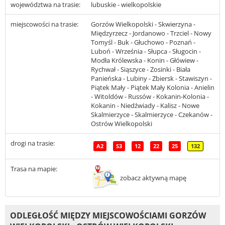
województwa na trasie:
lubuskie - wielkopolskie
miejscowości na trasie:
Gorzów Wielkopolski - Skwierzyna -
Międzyrzecz - Jordanowo - Trzciel - Nowy
Tomyśl - Buk - Głuchowo - Poznań -
Luboń - Września - Słupca - Sługocin -
Modła Królewska - Konin - Główiew -
Rychwał - Siąszyce - Zosinki - Biała
Panieńska - Lubiny - Zbiersk - Stawiszyn -
Piątek Mały - Piątek Mały Kolonia - Anielin
- Witoldów - Russów - Kokanin-Kolonia -
Kokanin - Niedźwiady - Kalisz - Nowe
Skalmierzyce - Skalmierzyce - Czekanów -
Ostrów Wielkopolski
drogi na trasie:
A2
S3
12
22
25
132
Trasa na mapie:
zobacz aktywną mapę
ODLEGŁOŚĆ MIĘDZY MIEJSCOWOŚCIAMI GORZÓW