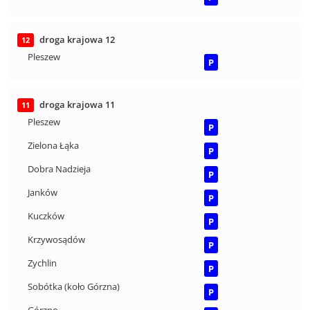
droga krajowa 12
12
Pleszew
P
droga krajowa 11
11
Pleszew
P
Zielona Łąka
P
Dobra Nadzieja
P
Janków
P
Kuczków
P
Krzywosądów
P
Zychlin
P
Sobótka (koło Górzna)
P