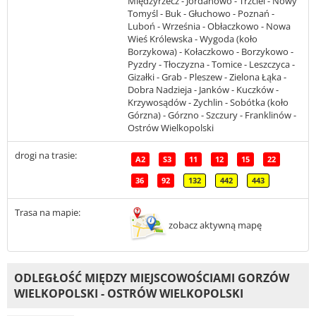
Międzyrzecz - Jordanowo - Trzciel - Nowy
Tomyśl - Buk - Głuchowo - Poznań -
Luboń - Września - Obłaczkowo - Nowa
Wieś Królewska - Wygoda (koło
Borzykowa) - Kołaczkowo - Borzykowo -
Pyzdry - Tłoczyzna - Tomice - Leszczyca -
Gizałki - Grab - Pleszew - Zielona Łąka -
Dobra Nadzieja - Janków - Kuczków -
Krzywosądów - Zychlin - Sobótka (koło
Górzna) - Górzno - Szczury - Franklinów -
Ostrów Wielkopolski
drogi na trasie:
A2
S3
11
12
15
22
36
92
132
442
443
Trasa na mapie:
zobacz aktywną mapę
ODLEGŁOŚĆ MIĘDZY MIEJSCOWOŚCIAMI GORZÓW
WIELKOPOLSKI - OSTRÓW WIELKOPOLSKI