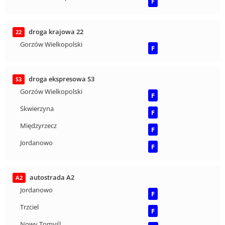
F
droga krajowa 22
22
Gorzów Wielkopolski
F
droga ekspresowa S3
S3
Gorzów Wielkopolski
F
Skwierzyna
F
Międzyrzecz
F
Jordanowo
F
autostrada A2
A2
Jordanowo
F
Trzciel
F
Nowy Tomyśl