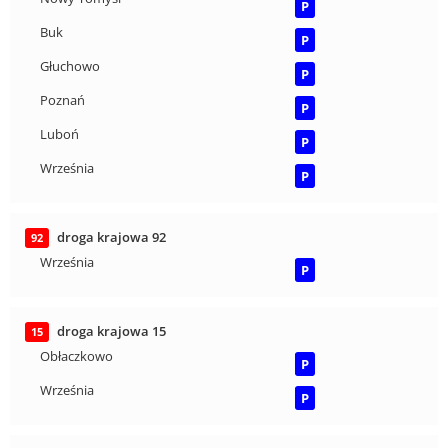
P
Buk
P
Głuchowo
P
Poznań
P
Luboń
P
Września
P
droga krajowa 92
92
Września
P
droga krajowa 15
15
Obłaczkowo
P
Września
P