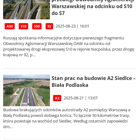
Warszawskiej na odcinku od S10
do S7
2025-08-23 | 16:01
A50
S10
S50
92
Ruszają spotkania informacyjne dotyczące pierwszego fragmentu
Obwodnicy Aglomeracji Warszawskiej OAW na odcinku od
projektowanej drogi ekspresowej S10 w rejonie Nacpolska, przez drogę
krajową nr 92, p...
Stan prac na budowie A2 Siedlce –
Biała Podlaska
2025-08-21 | 13:07
A2
Budowa brakujących odcinków autostrady A2 pomiędzy Warszawą a
Białą Podlaską powoli dobiega końca. To łącznie 50 kilometrów trasy,
która powstaje na wschód od Siedlec. Według ostatnich zapowiedzi
dro...