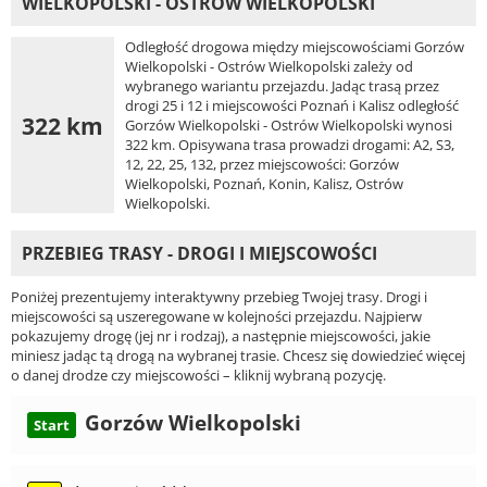
WIELKOPOLSKI - OSTRÓW WIELKOPOLSKI
Odległość drogowa między miejscowościami Gorzów
Wielkopolski - Ostrów Wielkopolski zależy od
wybranego wariantu przejazdu. Jadąc trasą przez
drogi 25 i 12 i miejscowości Poznań i Kalisz odległość
322 km
Gorzów Wielkopolski - Ostrów Wielkopolski wynosi
322 km. Opisywana trasa prowadzi drogami: A2, S3,
12, 22, 25, 132, przez miejscowości: Gorzów
Wielkopolski, Poznań, Konin, Kalisz, Ostrów
Wielkopolski.
PRZEBIEG TRASY - DROGI I MIEJSCOWOŚCI
Poniżej prezentujemy interaktywny przebieg Twojej trasy. Drogi i
miejscowości są uszeregowane w kolejności przejazdu. Najpierw
pokazujemy drogę (jej nr i rodzaj), a następnie miejscowości, jakie
miniesz jadąc tą drogą na wybranej trasie. Chcesz się dowiedzieć więcej
o danej drodze czy miejscowości – kliknij wybraną pozycję.
Gorzów Wielkopolski
Start