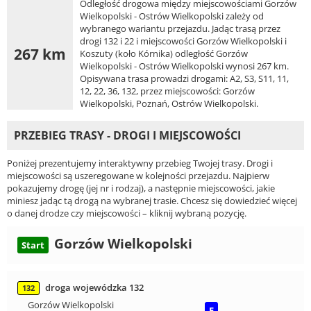
Odległość drogowa między miejscowościami Gorzów
Wielkopolski - Ostrów Wielkopolski zależy od
wybranego wariantu przejazdu. Jadąc trasą przez
drogi 132 i 22 i miejscowości Gorzów Wielkopolski i
267 km
Koszuty (koło Kórnika) odległość Gorzów
Wielkopolski - Ostrów Wielkopolski wynosi 267 km.
Opisywana trasa prowadzi drogami: A2, S3, S11, 11,
12, 22, 36, 132, przez miejscowości: Gorzów
Wielkopolski, Poznań, Ostrów Wielkopolski.
PRZEBIEG TRASY - DROGI I MIEJSCOWOŚCI
Poniżej prezentujemy interaktywny przebieg Twojej trasy. Drogi i
miejscowości są uszeregowane w kolejności przejazdu. Najpierw
pokazujemy drogę (jej nr i rodzaj), a następnie miejscowości, jakie
miniesz jadąc tą drogą na wybranej trasie. Chcesz się dowiedzieć więcej
o danej drodze czy miejscowości – kliknij wybraną pozycję.
Gorzów Wielkopolski
Start
droga wojewódzka 132
132
Gorzów Wielkopolski
F