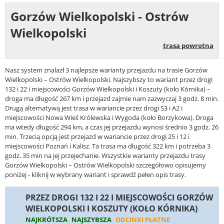
Gorzów Wielkopolski - Ostrów
Wielkopolski
trasa powrotna
Nasz system znalazł 3 najlepsze warianty przejazdu na trasie Gorzów
Wielkopolski – Ostrów Wielkopolski. Najszybszy to wariant przez drogi
132 i 22 i miejscowości Gorzów Wielkopolski i Koszuty (koło Kórnika) –
droga ma długość 267 km i przejazd zajmie nam zazwyczaj 3 godz. 8 min.
Drugą alternatywą jest trasa w wariancie przez drogi S3 i A2 i
miejscowości Nowa Wieś Królewska i Wygoda (koło Borzykowa). Droga
ma wtedy długość 294 km, a czas jej przejazdu wynosi średnio 3 godz. 26
min. Trzecią opcją jest przejazd w wariancie przez drogi 25 i 12 i
miejscowości Poznań i Kalisz. Ta trasa ma długość 322 km i potrzeba 3
godz. 35 min na jej przejechanie. Wszystkie warianty przejazdu trasy
Gorzów Wielkopolski – Ostrów Wielkopolski szczegółowo opisujemy
poniżej - kliknij w wybrany wariant i sprawdź pełen opis trasy.
PRZEZ DROGI 132 I 22 I MIEJSCOWOŚCI GORZÓW
WIELKOPOLSKI I KOSZUTY (KOŁO KÓRNIKA)
NAJKRÓTSZA
NAJSZYBSZA
ODCINKI PŁATNE