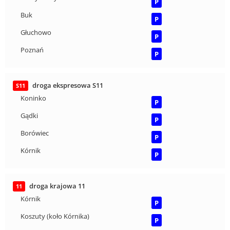
P
Buk
P
Głuchowo
P
Poznań
P
droga ekspresowa S11
S11
Koninko
P
Gądki
P
Borówiec
P
Kórnik
P
droga krajowa 11
11
Kórnik
P
Koszuty (koło Kórnika)
P