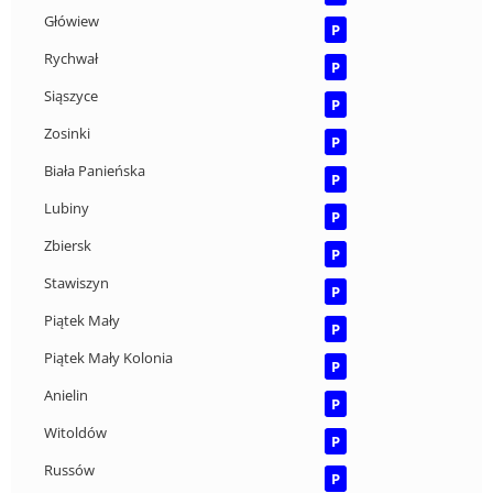
Główiew
P
Rychwał
P
Siąszyce
P
Zosinki
P
Biała Panieńska
P
Lubiny
P
Zbiersk
P
Stawiszyn
P
Piątek Mały
P
Piątek Mały Kolonia
P
Anielin
P
Witoldów
P
Russów
P