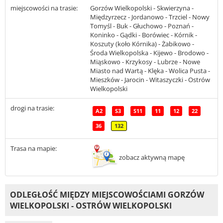
miejscowości na trasie:
Gorzów Wielkopolski - Skwierzyna -
Międzyrzecz - Jordanowo - Trzciel - Nowy
Tomyśl - Buk - Głuchowo - Poznań -
Koninko - Gądki - Borówiec - Kórnik -
Koszuty (koło Kórnika) - Żabikowo -
Środa Wielkopolska - Kijewo - Brodowo -
Miąskowo - Krzykosy - Lubrze - Nowe
Miasto nad Wartą - Klęka - Wolica Pusta -
Mieszków - Jarocin - Witaszyczki - Ostrów
Wielkopolski
drogi na trasie:
A2
S3
S11
11
12
22
36
132
Trasa na mapie:
zobacz aktywną mapę
ODLEGŁOŚĆ MIĘDZY MIEJSCOWOŚCIAMI GORZÓW
WIELKOPOLSKI - OSTRÓW WIELKOPOLSKI