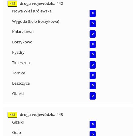
droga wojewódzka 442
442
Nowa Wieś Królewska
P
Wygoda (koło Borzykowa)
P
Kołaczkowo
P
Borzykowo
P
Pyzdry
P
Tłoczyzna
P
Tomice
P
Leszczyca
P
Gizałki
P
droga wojewódzka 443
443
Gizałki
P
Grab
P