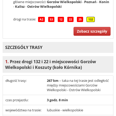
główne miejscowości:
Gorzów Wielkopolski
-
Poznań
-
Konin
-
Kalisz
-
Ostrów Wielkopolski
drogi na trasie:
A2
S3
12
22
25
132
Zobacz szczegóły
SZCZEGÓŁY TRASY
1.
Przez drogi 132 i 22 i miejscowości Gorzów
Wielkopolski i Koszuty (koło Kórnika)
długość trasy:
267 km
– taka na tej trasie jest odległość
między miejscowościami Gorzów
Wielkopolski - Ostrów Wielkopolski
czas przejazdu:
3 godz. 8 min
województwa na trasie:
lubuskie - wielkopolskie