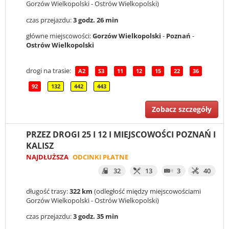
Gorzów Wielkopolski - Ostrów Wielkopolski)
czas przejazdu:
3 godz. 26 min
główne miejscowości:
Gorzów Wielkopolski
-
Poznań
-
Ostrów Wielkopolski
drogi na trasie:
A2
S3
11
12
15
22
36
92
132
442
443
Zobacz szczegóły
PRZEZ DROGI 25 I 12 I MIEJSCOWOŚCI POZNAŃ I
KALISZ
NAJDŁUŻSZA
ODCINKI PŁATNE
32
13
3
40
długość trasy:
322 km
(odległość między miejscowościami
Gorzów Wielkopolski - Ostrów Wielkopolski)
czas przejazdu:
3 godz. 35 min