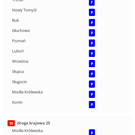
F
Nowy Tomyśl
P
Buk
P
Głuchowo
P
Poznań
P
Luboń
P
Września
P
Słupca
P
Sługocin
P
Modła Królewska
P
Konin
P
droga krajowa 25
25
Modła Królewska
P