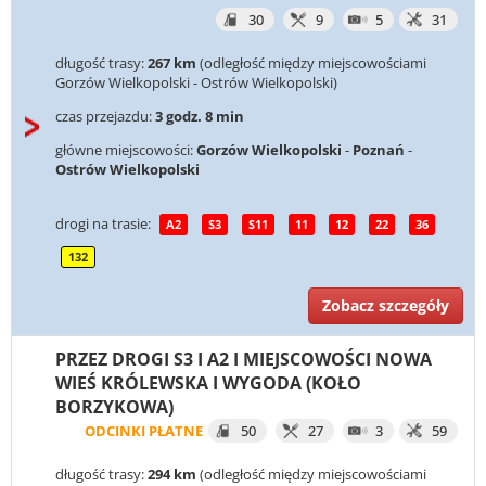
30
9
5
31
długość trasy:
267 km
(odległość między miejscowościami
Gorzów Wielkopolski - Ostrów Wielkopolski)
czas przejazdu:
3 godz. 8 min
główne miejscowości:
Gorzów Wielkopolski
-
Poznań
-
Ostrów Wielkopolski
drogi na trasie:
A2
S3
S11
11
12
22
36
132
Zobacz szczegóły
PRZEZ DROGI S3 I A2 I MIEJSCOWOŚCI NOWA
WIEŚ KRÓLEWSKA I WYGODA (KOŁO
BORZYKOWA)
ODCINKI PŁATNE
50
27
3
59
długość trasy:
294 km
(odległość między miejscowościami