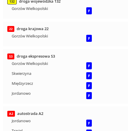
droga wojewódzka 132
132
Gorzów Wielkopolski
F
droga krajowa 22
22
Gorzów Wielkopolski
F
droga ekspresowa S3
S3
Gorzów Wielkopolski
F
Skwierzyna
F
Międzyrzecz
F
Jordanowo
F
autostrada A2
A2
Jordanowo
F
Trzciel