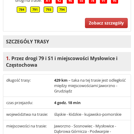
drogi na trasie:
A1
42
46
55
78
91
95
784
791
793
794
Zobacz szczegóły
SZCZEGÓŁY TRASY
1.
Przez drogi 79 i S1 i miejscowości Mysłowice i
Częstochowa
długość trasy:
429 km
– taka na tej trasie jest odległość
między miejscowościami Jaworzno -
Grudziądz
czas przejazdu:
4 godz. 18 min
województwa na trasie:
śląskie - łódzkie - kujawsko-pomorskie
miejscowości na trasie:
Jaworzno - Sosnowiec - Mysłowice -
Dąbrowa Górnicza - Podwarpie -