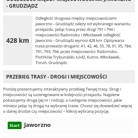
- GRUDZIĄDZ
Odległość drogowa między miejscowościami
Jaworzno - Grudziądz zależy od wybranego wariantu
przejazdu. Jadąc trasą przez drogi 791 i 794 i
miejscowości Radomsko i Włocławek odległość
428 km
Jaworzno - Grudziądz wynosi 428 km. Opisywana
trasa prowadzi drogami: A1, 42, 46, 55, 78, 91, 95, 784,
791, 793, 794, przez miejscowości: Radomsko,
Piotrków Trybunalski, Łódź, Kutno, Włocławek,
Toruń, Grudziądz.
PRZEBIEG TRASY - DROGI I MIEJSCOWOŚCI
Poniżej prezentujemy interaktywny przebieg Twojej trasy. Drogi i
miejscowości są uszeregowane w kolejności przejazdu. Najpierw
pokazujemy drogę (jej nr i rodzaj), a następnie miejscowości, jakie
miniesz jadąc tą drogą na wybranej trasie. Chcesz się dowiedzieć więcej
o danej drodze czy miejscowości – kliknij wybraną pozycję.
Jaworzno
Start