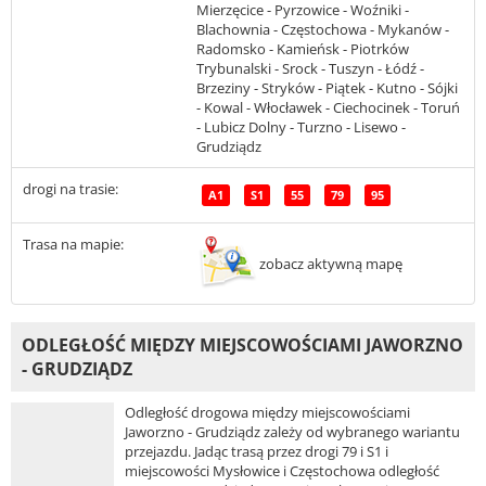
Mierzęcice - Pyrzowice - Woźniki -
Blachownia - Częstochowa - Mykanów -
Radomsko - Kamieńsk - Piotrków
Trybunalski - Srock - Tuszyn - Łódź -
Brzeziny - Stryków - Piątek - Kutno - Sójki
- Kowal - Włocławek - Ciechocinek - Toruń
- Lubicz Dolny - Turzno - Lisewo -
Grudziądz
drogi na trasie:
A1
S1
55
79
95
Trasa na mapie:
zobacz aktywną mapę
ODLEGŁOŚĆ MIĘDZY MIEJSCOWOŚCIAMI JAWORZNO
- GRUDZIĄDZ
Odległość drogowa między miejscowościami
Jaworzno - Grudziądz zależy od wybranego wariantu
przejazdu. Jadąc trasą przez drogi 79 i S1 i
miejscowości Mysłowice i Częstochowa odległość