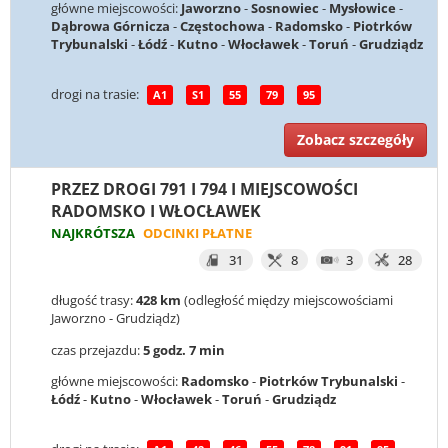
główne miejscowości:
Jaworzno
-
Sosnowiec
-
Mysłowice
-
Dąbrowa Górnicza
-
Częstochowa
-
Radomsko
-
Piotrków
Trybunalski
-
Łódź
-
Kutno
-
Włocławek
-
Toruń
-
Grudziądz
drogi na trasie:
A1
S1
55
79
95
Zobacz szczegóły
PRZEZ DROGI 791 I 794 I MIEJSCOWOŚCI
RADOMSKO I WŁOCŁAWEK
NAJKRÓTSZA
ODCINKI PŁATNE
31
8
3
28
długość trasy:
428 km
(odległość między miejscowościami
Jaworzno - Grudziądz)
czas przejazdu:
5 godz. 7 min
główne miejscowości:
Radomsko
-
Piotrków Trybunalski
-
Łódź
-
Kutno
-
Włocławek
-
Toruń
-
Grudziądz