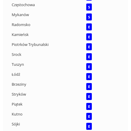
Częstochowa
S
Mykanów
S
Radomsko
E
Kamieńsk
E
Piotrków Trybunalski
E
Srock
E
Tuszyn
E
Łódź
E
Brzeziny
E
Stryków
E
Piątek
E
Kutno
E
Sójki
E