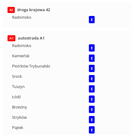
droga krajowa 42
42
Radomsko
E
autostrada A1
A1
Radomsko
E
Kamieńsk
E
Piotrków Trybunalski
E
Srock
E
Tuszyn
E
Łódź
E
Brzeziny
E
Stryków
E
Piątek
E