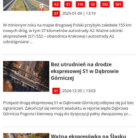
A2
S1
S16
S3
S52
S61
2025-01-09 | 13:19
S7
W minionym roku na mapie drogowej Polski przybyło zaledwie 155 km
nowych dróg, w tym 37 kilometrów autostrady A2. Ważne odcinki
ekspresówek (S7 i S52 – obwodnica Krakowa) i autostrady A2
udostępniane ...
Bez utrudnień na drodze
ekspresowej S1 w Dąbrowie
Górniczej
2024-12-20 | 13:03
S1
Przejazd drogą ekspresową S1 w Dąbrowie Górniczej odbywa się już bez
ograniczeń. Zakończył się remont wiaduktu w rejonie węzła Dąbrowa
Górnicza Pogoria i kierowcy mają do dyspozycji pełny dwupasowy pr...
Ważna ekspresówka na Śląsku