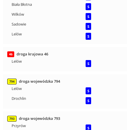
Biała Błotna
S
Wilków
S
Sadowie
S
Lelów
S
droga krajowa 46
46
Lelów
S
droga wojewódzka 794
794
Lelów
S
Drochlin
S
droga wojewódzka 793
793
Przyrów
S