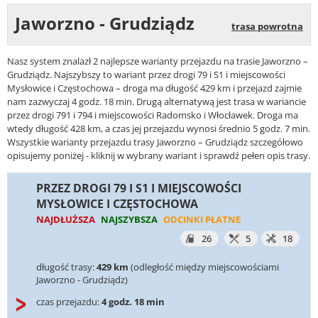
Jaworzno - Grudziądz
trasa powrotna
Nasz system znalazł 2 najlepsze warianty przejazdu na trasie Jaworzno –
Grudziądz. Najszybszy to wariant przez drogi 79 i S1 i miejscowości
Mysłowice i Częstochowa – droga ma długość 429 km i przejazd zajmie
nam zazwyczaj 4 godz. 18 min. Drugą alternatywą jest trasa w wariancie
przez drogi 791 i 794 i miejscowości Radomsko i Włocławek. Droga ma
wtedy długość 428 km, a czas jej przejazdu wynosi średnio 5 godz. 7 min.
Wszystkie warianty przejazdu trasy Jaworzno – Grudziądz szczegółowo
opisujemy poniżej - kliknij w wybrany wariant i sprawdź pełen opis trasy.
PRZEZ DROGI 79 I S1 I MIEJSCOWOŚCI
MYSŁOWICE I CZĘSTOCHOWA
NAJDŁUŻSZA
NAJSZYBSZA
ODCINKI PŁATNE
26
5
18
długość trasy:
429 km
(odległość między miejscowościami
Jaworzno - Grudziądz)
czas przejazdu:
4 godz. 18 min