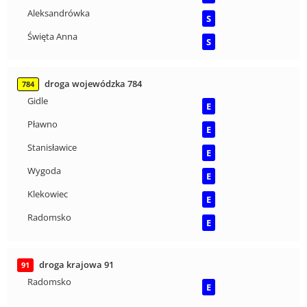
Aleksandrówka
S
Święta Anna
S
droga wojewódzka 784
784
Gidle
E
Pławno
E
Stanisławice
E
Wygoda
E
Klekowiec
E
Radomsko
E
droga krajowa 91
91
Radomsko
E