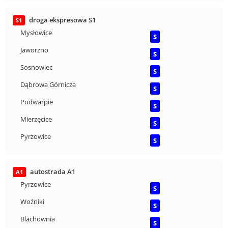
droga ekspresowa S1
S1
Mysłowice
S
Jaworzno
S
Sosnowiec
S
Dąbrowa Górnicza
S
Podwarpie
S
Mierzęcice
S
Pyrzowice
S
autostrada A1
A1
Pyrzowice
S
Woźniki
S
Blachownia
S