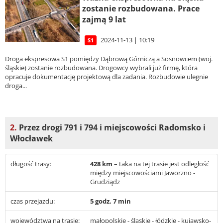
zostanie rozbudowana. Prace
zajmą 9 lat
2024-11-13 | 10:19
S1
Droga ekspresowa S1 pomiędzy Dąbrową Górniczą a Sosnowcem (woj.
śląskie) zostanie rozbudowana. Drogowcy wybrali już firmę, która
opracuje dokumentację projektową dla zadania. Rozbudowie ulegnie
droga...
2.
Przez drogi 791 i 794 i miejscowości Radomsko i
Włocławek
długość trasy:
428 km
– taka na tej trasie jest odległość
między miejscowościami Jaworzno -
Grudziądz
czas przejazdu:
5 godz. 7 min
województwa na trasie:
małopolskie - śląskie - łódzkie - kujawsko-