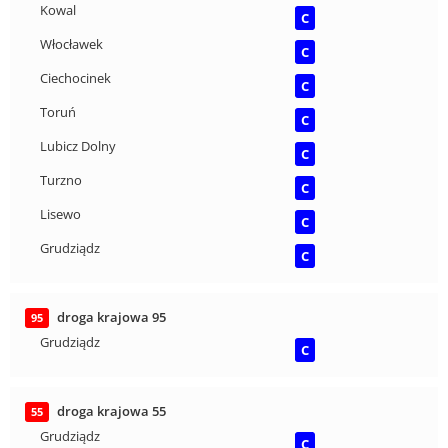
Kowal
C
Włocławek
C
Ciechocinek
C
Toruń
C
Lubicz Dolny
C
Turzno
C
Lisewo
C
Grudziądz
C
droga krajowa 95
95
Grudziądz
C
droga krajowa 55
55
Grudziądz
C