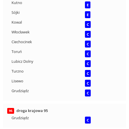
Kutno
E
Sójki
E
Kowal
C
Włocławek
C
Ciechocinek
C
Toruń
C
Lubicz Dolny
C
Turzno
C
Lisewo
C
Grudziądz
C
droga krajowa 95
95
Grudziądz
C