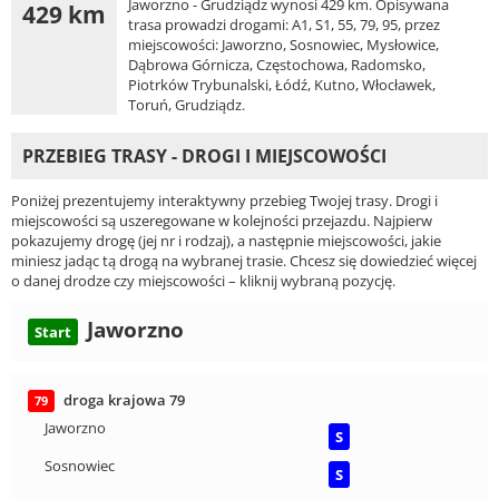
Jaworzno - Grudziądz wynosi 429 km. Opisywana
429 km
trasa prowadzi drogami: A1, S1, 55, 79, 95, przez
miejscowości: Jaworzno, Sosnowiec, Mysłowice,
Dąbrowa Górnicza, Częstochowa, Radomsko,
Piotrków Trybunalski, Łódź, Kutno, Włocławek,
Toruń, Grudziądz.
PRZEBIEG TRASY - DROGI I MIEJSCOWOŚCI
Poniżej prezentujemy interaktywny przebieg Twojej trasy. Drogi i
miejscowości są uszeregowane w kolejności przejazdu. Najpierw
pokazujemy drogę (jej nr i rodzaj), a następnie miejscowości, jakie
miniesz jadąc tą drogą na wybranej trasie. Chcesz się dowiedzieć więcej
o danej drodze czy miejscowości – kliknij wybraną pozycję.
Jaworzno
Start
droga krajowa 79
79
Jaworzno
S
Sosnowiec
S