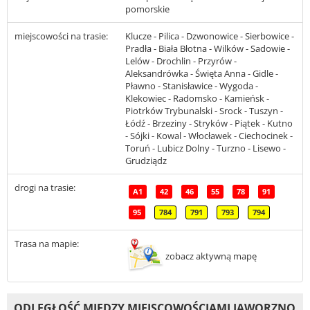
pomorskie
miejscowości na trasie:
Klucze - Pilica - Dzwonowice - Sierbowice -
Pradła - Biała Błotna - Wilków - Sadowie -
Lelów - Drochlin - Przyrów -
Aleksandrówka - Święta Anna - Gidle -
Pławno - Stanisławice - Wygoda -
Klekowiec - Radomsko - Kamieńsk -
Piotrków Trybunalski - Srock - Tuszyn -
Łódź - Brzeziny - Stryków - Piątek - Kutno
- Sójki - Kowal - Włocławek - Ciechocinek -
Toruń - Lubicz Dolny - Turzno - Lisewo -
Grudziądz
drogi na trasie:
A1
42
46
55
78
91
95
784
791
793
794
Trasa na mapie:
zobacz aktywną mapę
ODLEGŁOŚĆ MIĘDZY MIEJSCOWOŚCIAMI JAWORZNO