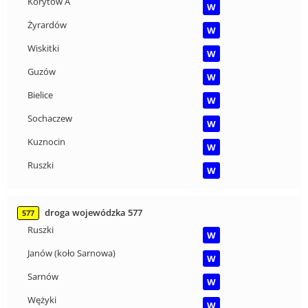
Korytów A
W
Żyrardów
W
Wiskitki
W
Guzów
W
Bielice
W
Sochaczew
W
Kuznocin
W
Ruszki
W
droga wojewódzka 577
577
Ruszki
W
Janów (koło Sarnowa)
W
Sarnów
W
Wężyki
W