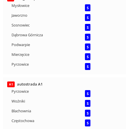
Mysłowice
S
Jaworzno
S
Sosnowiec
S
Dąbrowa Górnicza
S
Podwarpie
S
Mierzęcice
S
Pyrzowice
S
autostrada A1
A1
Pyrzowice
S
Woźniki
S
Blachownia
S
Częstochowa
S