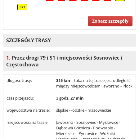
577
Zobacz szczegóły
SZCZEGÓŁY TRASY
1.
Przez drogi 79 i S1 i miejscowości Sosnowiec i
Częstochowa
długość trasy:
315 km
– taka na tej trasie jest odległość
między miejscowościami Jaworzno - Płock
czas przejazdu:
3 godz. 27 min
województwa na trasie:
śląskie - łódzkie - mazowieckie
miejscowości na trasie:
Jaworzno - Sosnowiec - Mysłowice -
Dąbrowa Górnicza - Podwarpie -
Mierzęcice - Pyrzowice - Woźniki -
Blachownia - Częstochowa - Mykanów -