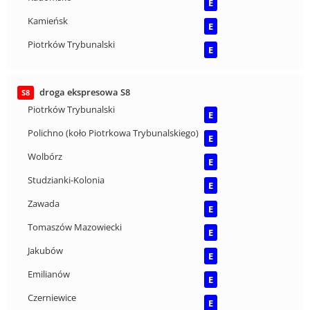
E
Kamieńsk
E
Piotrków Trybunalski
E
droga ekspresowa S8
S8
Piotrków Trybunalski
E
Polichno (koło Piotrkowa Trybunalskiego)
E
Wolbórz
E
Studzianki-Kolonia
E
Zawada
E
Tomaszów Mazowiecki
E
Jakubów
E
Emilianów
E
Czerniewice
E