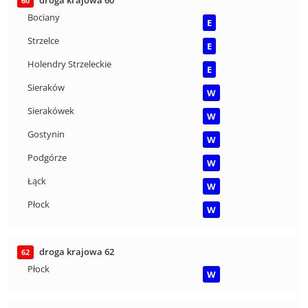
60
Bociany
E
Strzelce
E
Holendry Strzeleckie
E
Sieraków
W
Sierakówek
W
Gostynin
W
Podgórze
W
Łąck
W
Płock
W
droga krajowa 62
62
Płock
W