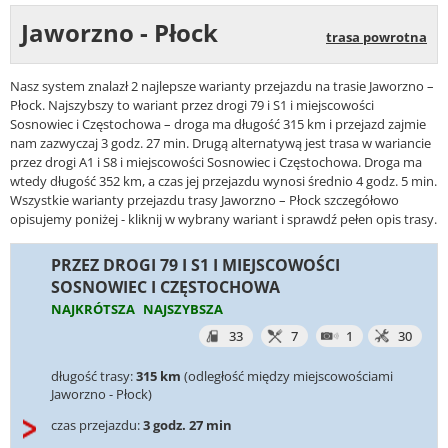
Jaworzno - Płock
trasa powrotna
Nasz system znalazł 2 najlepsze warianty przejazdu na trasie Jaworzno –
Płock. Najszybszy to wariant przez drogi 79 i S1 i miejscowości
Sosnowiec i Częstochowa – droga ma długość 315 km i przejazd zajmie
nam zazwyczaj 3 godz. 27 min. Drugą alternatywą jest trasa w wariancie
przez drogi A1 i S8 i miejscowości Sosnowiec i Częstochowa. Droga ma
wtedy długość 352 km, a czas jej przejazdu wynosi średnio 4 godz. 5 min.
Wszystkie warianty przejazdu trasy Jaworzno – Płock szczegółowo
opisujemy poniżej - kliknij w wybrany wariant i sprawdź pełen opis trasy.
PRZEZ DROGI 79 I S1 I MIEJSCOWOŚCI
SOSNOWIEC I CZĘSTOCHOWA
NAJKRÓTSZA
NAJSZYBSZA
33
7
1
30
długość trasy:
315 km
(odległość między miejscowościami
Jaworzno - Płock)
czas przejazdu:
3 godz. 27 min