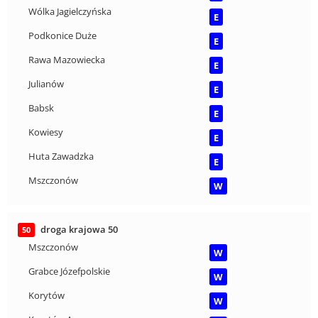
Wólka Jagielczyńska
E
Podkonice Duże
E
Rawa Mazowiecka
E
Julianów
E
Babsk
E
Kowiesy
E
Huta Zawadzka
E
Mszczonów
W
droga krajowa 50
50
Mszczonów
W
Grabce Józefpolskie
W
Korytów
W