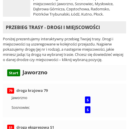
miejscowości: Jaworzno, Sosnowiec, Mysłowice,
Dąbrowa Górnicza, Częstochowa, Radomsko,
Piotrków Trybunalski, Łódź, Kutno, Płock.
PRZEBIEG TRASY - DROGI I MIEJSCOWOŚCI
Poniżej prezentujemy interaktywny przebieg Twojej trasy. Drogi i
miejscowości są uszeregowane w kolejności przejazdu. Najpierw
pokazujemy drogę (jej nr i rodzaj), a następnie miejscowości, jakie
miniesz jadąc tą drogą na wybranej trasie. Chcesz się dowiedzieć więcej
o danej drodze czy miejscowości – kliknij wybraną pozycję.
Jaworzno
Start
droga krajowa 79
79
Jaworzno
S
Sosnowiec
S
droga ekspresowa S1
S1