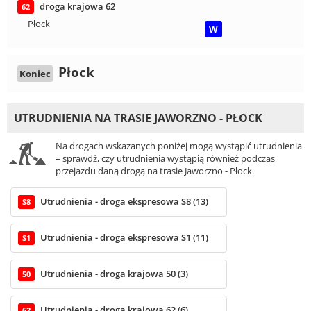
droga krajowa 62
62
Płock
W
Płock
Koniec
UTRUDNIENIA NA TRASIE JAWORZNO - PŁOCK
Na drogach wskazanych poniżej mogą wystąpić utrudnienia
– sprawdź, czy utrudnienia wystąpią również podczas
przejazdu daną drogą na trasie Jaworzno - Płock.
Utrudnienia - droga ekspresowa S8 (13)
S8
Utrudnienia - droga ekspresowa S1 (11)
S1
Utrudnienia - droga krajowa 50 (3)
50
Utrudnienia - droga krajowa 62 (6)
62