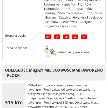
Radomsko - Kamieńsk - Piotrków
Trybunalski - Srock - Tuszyn - Łódź -
Brzeziny - Stryków - Piątek - Kutno - Sójki
- Bociany - Strzelce - Holendry Strzeleckie
- Sieraków - Sierakówek - Gostynin -
Podgórze - Łąck - Płock
drogi na trasie:
A1
S1
60
62
79
Trasa na mapie:
zobacz aktywną mapę
ODLEGŁOŚĆ MIĘDZY MIEJSCOWOŚCIAMI JAWORZNO
- PŁOCK
Odległość drogowa między miejscowościami
Jaworzno - Płock zależy od wybranego wariantu
przejazdu. Jadąc trasą przez drogi 79 i S1 i
miejscowości Sosnowiec i Częstochowa odległość
315 km
Jaworzno - Płock wynosi 315 km. Opisywana trasa
prowadzi drogami: A1, S1, 60, 62, 79, przez