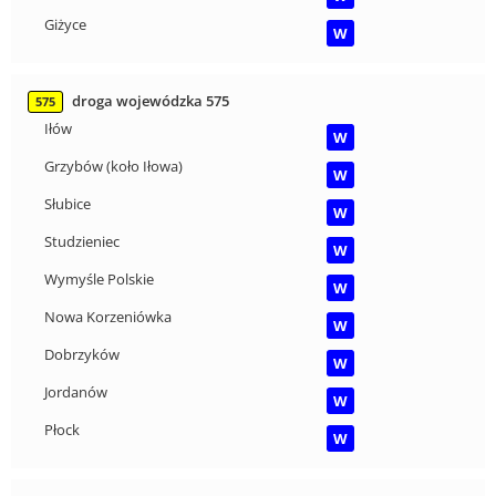
Giżyce
W
droga wojewódzka 575
575
Iłów
W
Grzybów (koło Iłowa)
W
Słubice
W
Studzieniec
W
Wymyśle Polskie
W
Nowa Korzeniówka
W
Dobrzyków
W
Jordanów
W
Płock
W