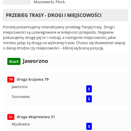
Mazowiecki, Płock.
PRZEBIEG TRASY - DROGI I MIEJSCOWOŚCI
Poniżej prezentujemy interaktywny przebieg Twojej trasy. Drogi i
miejscowości są uszeregowane w kolejności przejazdu. Najpierw
pokazujemy drogę (jej nr i rodzaj), a następnie miejscowości, jakie
miniesz jadąc tą drogą na wybranej trasie. Chcesz się dowiedzieć więcej
o danej drodze czy miejscowości – kliknij wybraną pozycję.
Jaworzno
Start
droga krajowa 79
79
Jaworzno
S
Sosnowiec
S
droga ekspresowa S1
S1
Mysłowice
S