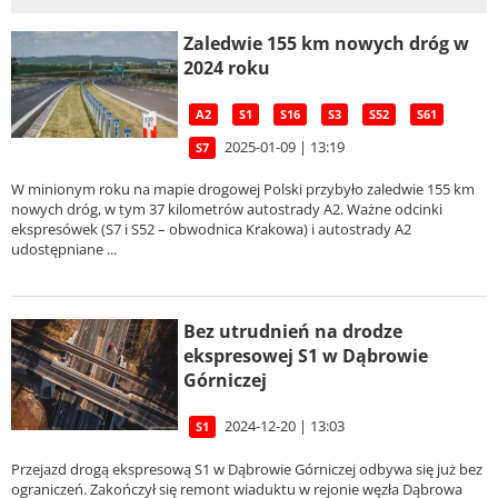
Zaledwie 155 km nowych dróg w
2024 roku
A2
S1
S16
S3
S52
S61
2025-01-09 | 13:19
S7
W minionym roku na mapie drogowej Polski przybyło zaledwie 155 km
nowych dróg, w tym 37 kilometrów autostrady A2. Ważne odcinki
ekspresówek (S7 i S52 – obwodnica Krakowa) i autostrady A2
udostępniane ...
Bez utrudnień na drodze
ekspresowej S1 w Dąbrowie
Górniczej
2024-12-20 | 13:03
S1
Przejazd drogą ekspresową S1 w Dąbrowie Górniczej odbywa się już bez
ograniczeń. Zakończył się remont wiaduktu w rejonie węzła Dąbrowa