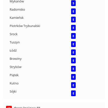
Mykanów
S
Radomsko
E
Kamieńsk
E
Piotrków Trybunalski
E
Srock
E
Tuszyn
E
Łódź
E
Brzeziny
E
Stryków
E
Piątek
E
Kutno
E
Sójki
E
droga krajowa 60