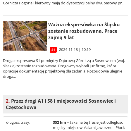
Górnicza Pogoria i kierowcy mają do dyspozycji pełny dwupasowy pr...
Ważna ekspresówka na Śląsku
zostanie rozbudowana. Prace
zajmą 9 lat
2024-11-13 | 10:19
S1
Droga ekspresowa S1 pomiędzy Dąbrową Górniczą a Sosnowcem (woj.
śląskie) zostanie rozbudowana. Drogowcy wybrali już firmę, która
opracuje dokumentację projektową dla zadania. Rozbudowie ulegnie
droga...
2.
Przez drogi A1 i S8 i miejscowości Sosnowiec i
Częstochowa
długość trasy:
352 km
– taka na tej trasie jest odległość
między miejscowościami Jaworzno - Płock