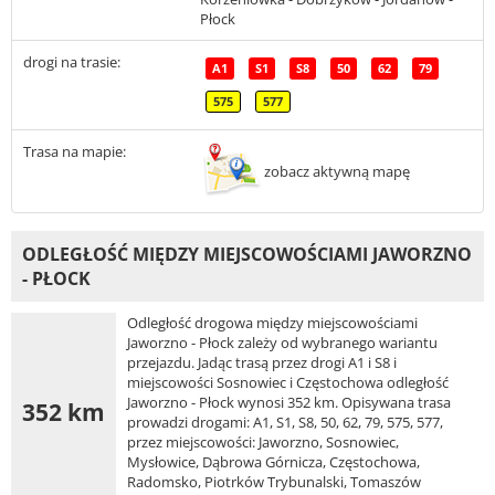
Płock
drogi na trasie:
A1
S1
S8
50
62
79
575
577
Trasa na mapie:
zobacz aktywną mapę
ODLEGŁOŚĆ MIĘDZY MIEJSCOWOŚCIAMI JAWORZNO
- PŁOCK
Odległość drogowa między miejscowościami
Jaworzno - Płock zależy od wybranego wariantu
przejazdu. Jadąc trasą przez drogi A1 i S8 i
miejscowości Sosnowiec i Częstochowa odległość
Jaworzno - Płock wynosi 352 km. Opisywana trasa
352 km
prowadzi drogami: A1, S1, S8, 50, 62, 79, 575, 577,
przez miejscowości: Jaworzno, Sosnowiec,
Mysłowice, Dąbrowa Górnicza, Częstochowa,
Radomsko, Piotrków Trybunalski, Tomaszów