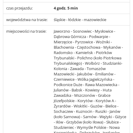
czas przejazdu:
4 godz. 5 min
województwa na trasie:
śląskie - łódzkie - mazowieckie
miejscowości na trasie:
Jaworzno - Sosnowiec - Mysłowice -
Dąbrowa Górnicza - Podwarpie -
Mierzęcice - Pyrzowice - Woźniki -
Blachownia - Częstochowa - Mykanów -
Radomsko - Kamieńsk - Piotrków
Trybunalski - Polichno (koło Piotrkowa
Trybunalskiego) - Wolbórz - Studzianki-
Kolonia - Zawada - Tomaszów
Mazowiecki - Jakubów - Emilianów -
Czerniewice - Wólka Jagielczyńska -
Podkonice Duże - Rawa Mazowiecka -
Julianów - Babsk - Kowiesy - Huta
Zawadzka - Mszczonów - Grabce
Józefpolskie - Korytów - Korytów A -
Żyrardów - Wiskitki - Guzów - Bielice -
Sochaczew - Kuznocin - Ruszki - Janów
(koło Sarnowa) - Sarnów - Wężyki - Giżyce
- Iłów - Grzybów (koło Iłowa) - Słubice -
Studzieniec - Wymyśle Polskie - Nowa
Korzeniówka - Dobrzyków - Jordanów -