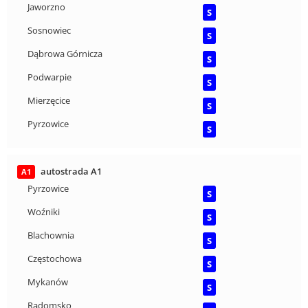
Jaworzno
S
Sosnowiec
S
Dąbrowa Górnicza
S
Podwarpie
S
Mierzęcice
S
Pyrzowice
S
autostrada A1
A1
Pyrzowice
S
Woźniki
S
Blachownia
S
Częstochowa
S
Mykanów
S
Radomsko