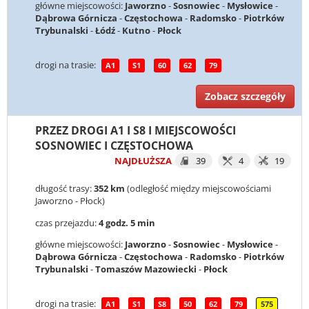
główne miejscowości:
Jaworzno
-
Sosnowiec
-
Mysłowice
-
Dąbrowa Górnicza
-
Częstochowa
-
Radomsko
-
Piotrków
Trybunalski
-
Łódź
-
Kutno
-
Płock
drogi na trasie:
A1
S1
60
62
79
Zobacz szczegóły
PRZEZ DROGI A1 I S8 I MIEJSCOWOŚCI
SOSNOWIEC I CZĘSTOCHOWA
NAJDŁUŻSZA
39
4
19
długość trasy:
352 km
(odległość między miejscowościami
Jaworzno - Płock)
czas przejazdu:
4 godz. 5 min
główne miejscowości:
Jaworzno
-
Sosnowiec
-
Mysłowice
-
Dąbrowa Górnicza
-
Częstochowa
-
Radomsko
-
Piotrków
Trybunalski
-
Tomaszów Mazowiecki
-
Płock
drogi na trasie:
A1
S1
S8
50
62
79
575