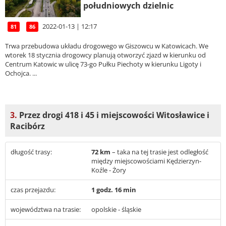
południowych dzielnic
2022-01-13 | 12:17
81
86
Trwa przebudowa układu drogowego w Giszowcu w Katowicach. We
wtorek 18 stycznia drogowcy planują otworzyć zjazd w kierunku od
Centrum Katowic w ulicę 73-go Pułku Piechoty w kierunku Ligoty i
Ochojca. ...
3.
Przez drogi 418 i 45 i miejscowości Witosławice i
Racibórz
długość trasy:
72 km
– taka na tej trasie jest odległość
między miejscowościami Kędzierzyn-
Koźle - Żory
czas przejazdu:
1 godz. 16 min
województwa na trasie:
opolskie - śląskie