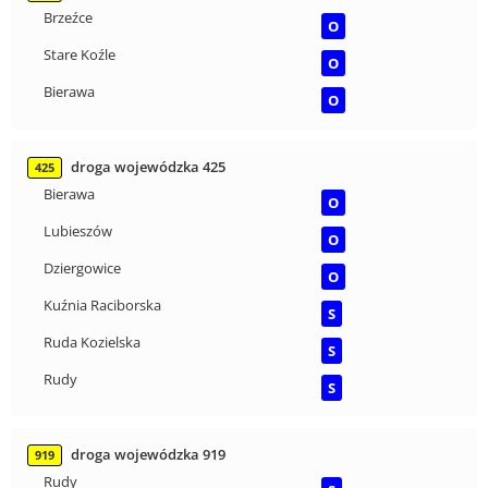
Brzeźce
O
Stare Koźle
O
Bierawa
O
droga wojewódzka 425
425
Bierawa
O
Lubieszów
O
Dziergowice
O
Kuźnia Raciborska
S
Ruda Kozielska
S
Rudy
S
droga wojewódzka 919
919
Rudy