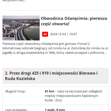
wszystkim bez...
Obwodnica Oświęcimia: pierwsza
część otwarta!
2024-12-03 | 10:47
44
Pierwsza część obwodnicy Oświęcimia jest gotowa. Ponad 2
kilometrowy odcinek biegnący od ronda na ul. Zatorskiej do ronda na ul.
Jagiełły (z drogą wojewódzką nr 948), który ułatwi przejazd z północne...
2.
Przez drogi 425 i 919 i miejscowości Bierawa i
Ruda Kozielska
długość trasy:
61 km
– taka na tej trasie jest odległość
między miejscowościami Kędzierzyn-
Koźle - Żory
czas przejazdu:
1 godz. 9 min