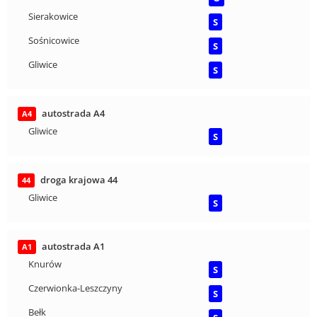
Sierakowice
S
Sośnicowice
S
Gliwice
S
autostrada A4
A4
Gliwice
S
droga krajowa 44
44
Gliwice
S
autostrada A1
A1
Knurów
S
Czerwionka-Leszczyny
S
Bełk