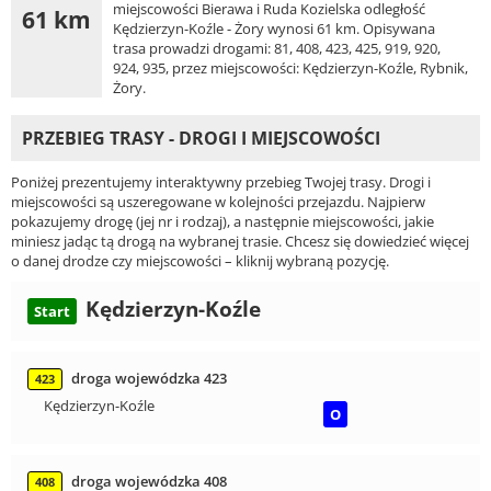
miejscowości Bierawa i Ruda Kozielska odległość
61 km
Kędzierzyn-Koźle - Żory wynosi 61 km. Opisywana
trasa prowadzi drogami: 81, 408, 423, 425, 919, 920,
924, 935, przez miejscowości: Kędzierzyn-Koźle, Rybnik,
Żory.
PRZEBIEG TRASY - DROGI I MIEJSCOWOŚCI
Poniżej prezentujemy interaktywny przebieg Twojej trasy. Drogi i
miejscowości są uszeregowane w kolejności przejazdu. Najpierw
pokazujemy drogę (jej nr i rodzaj), a następnie miejscowości, jakie
miniesz jadąc tą drogą na wybranej trasie. Chcesz się dowiedzieć więcej
o danej drodze czy miejscowości – kliknij wybraną pozycję.
Kędzierzyn-Koźle
Start
droga wojewódzka 423
423
Kędzierzyn-Koźle
O
droga wojewódzka 408
408