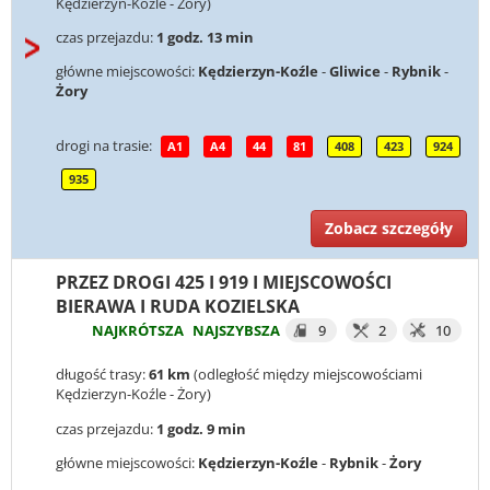
Kędzierzyn-Koźle - Żory)
czas przejazdu:
1 godz. 13 min
główne miejscowości:
Kędzierzyn-Koźle
-
Gliwice
-
Rybnik
-
Żory
drogi na trasie:
A1
A4
44
81
408
423
924
935
Zobacz szczegóły
PRZEZ DROGI 425 I 919 I MIEJSCOWOŚCI
BIERAWA I RUDA KOZIELSKA
NAJKRÓTSZA
NAJSZYBSZA
9
2
10
długość trasy:
61 km
(odległość między miejscowościami
Kędzierzyn-Koźle - Żory)
czas przejazdu:
1 godz. 9 min
główne miejscowości:
Kędzierzyn-Koźle
-
Rybnik
-
Żory