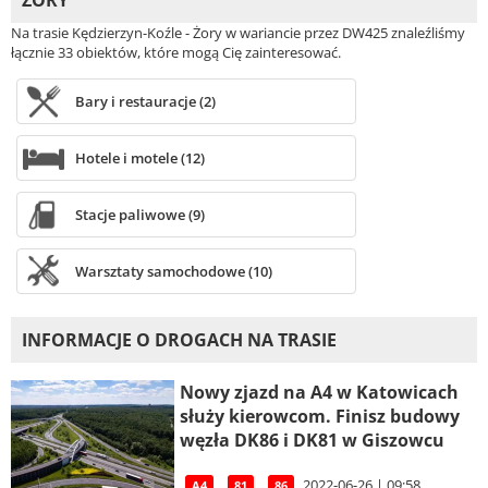
ŻORY
Na trasie Kędzierzyn-Koźle - Żory w wariancie przez DW425 znaleźliśmy
łącznie 33 obiektów, które mogą Cię zainteresować.
Bary i restauracje (2)
Hotele i motele (12)
Stacje paliwowe (9)
Warsztaty samochodowe (10)
INFORMACJE O DROGACH NA TRASIE
Nowy zjazd na A4 w Katowicach
służy kierowcom. Finisz budowy
węzła DK86 i DK81 w Giszowcu
2022-06-26 | 09:58
A4
81
86