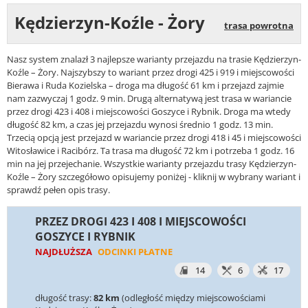
Kędzierzyn-Koźle - Żory
trasa powrotna
Nasz system znalazł 3 najlepsze warianty przejazdu na trasie Kędzierzyn-
Koźle – Żory. Najszybszy to wariant przez drogi 425 i 919 i miejscowości
Bierawa i Ruda Kozielska – droga ma długość 61 km i przejazd zajmie
nam zazwyczaj 1 godz. 9 min. Drugą alternatywą jest trasa w wariancie
przez drogi 423 i 408 i miejscowości Goszyce i Rybnik. Droga ma wtedy
długość 82 km, a czas jej przejazdu wynosi średnio 1 godz. 13 min.
Trzecią opcją jest przejazd w wariancie przez drogi 418 i 45 i miejscowości
Witosławice i Racibórz. Ta trasa ma długość 72 km i potrzeba 1 godz. 16
min na jej przejechanie. Wszystkie warianty przejazdu trasy Kędzierzyn-
Koźle – Żory szczegółowo opisujemy poniżej - kliknij w wybrany wariant i
sprawdź pełen opis trasy.
PRZEZ DROGI 423 I 408 I MIEJSCOWOŚCI
GOSZYCE I RYBNIK
NAJDŁUŻSZA
ODCINKI PŁATNE
14
6
17
długość trasy:
82 km
(odległość między miejscowościami