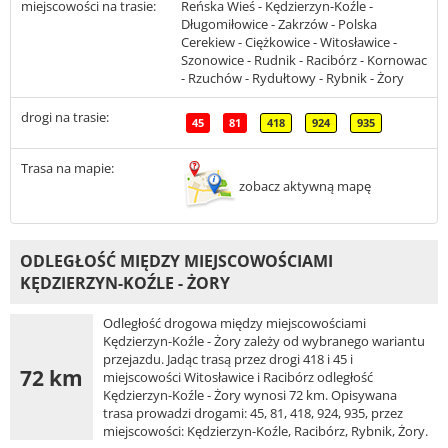
miejscowości na trasie:
Reńska Wieś - Kędzierzyn-Koźle -
Długomiłowice - Zakrzów - Polska
Cerekiew - Ciężkowice - Witosławice -
Szonowice - Rudnik - Racibórz - Kornowac
- Rzuchów - Rydułtowy - Rybnik - Żory
drogi na trasie:
45
81
418
924
935
Trasa na mapie:
zobacz aktywną mapę
ODLEGŁOŚĆ MIĘDZY MIEJSCOWOŚCIAMI
KĘDZIERZYN-KOŹLE - ŻORY
Odległość drogowa między miejscowościami
Kędzierzyn-Koźle - Żory zależy od wybranego wariantu
przejazdu. Jadąc trasą przez drogi 418 i 45 i
72 km
miejscowości Witosławice i Racibórz odległość
Kędzierzyn-Koźle - Żory wynosi 72 km. Opisywana
trasa prowadzi drogami: 45, 81, 418, 924, 935, przez
miejscowości: Kędzierzyn-Koźle, Racibórz, Rybnik, Żory.