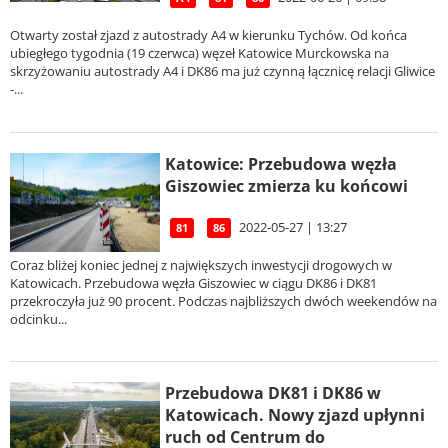
Otwarty został zjazd z autostrady A4 w kierunku Tychów. Od końca
ubiegłego tygodnia (19 czerwca) węzeł Katowice Murckowska na
skrzyżowaniu autostrady A4 i DK86 ma już czynną łącznicę relacji Gliwice
-...
Katowice: Przebudowa węzła
Giszowiec zmierza ku końcowi
2022-05-27 | 13:27
81
86
Coraz bliżej koniec jednej z największych inwestycji drogowych w
Katowicach. Przebudowa węzła Giszowiec w ciągu DK86 i DK81
przekroczyła już 90 procent. Podczas najbliższych dwóch weekendów na
odcinku...
Przebudowa DK81 i DK86 w
Katowicach. Nowy zjazd upłynni
ruch od Centrum do