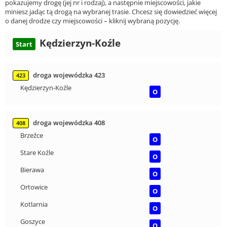
pokazujemy drogę (jej nr i rodzaj), a następnie miejscowości, jakie
miniesz jadąc tą drogą na wybranej trasie. Chcesz się dowiedzieć więcej
o danej drodze czy miejscowości – kliknij wybraną pozycję.
Kędzierzyn-Koźle
Start
droga wojewódzka 423
423
Kędzierzyn-Koźle
O
droga wojewódzka 408
408
Brzeźce
O
Stare Koźle
O
Bierawa
O
Ortowice
O
Kotlarnia
O
Goszyce
O