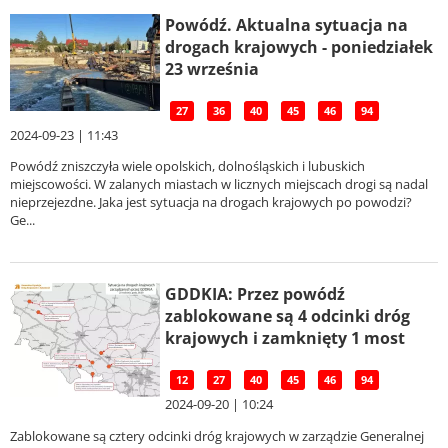
Powódź. Aktualna sytuacja na
drogach krajowych - poniedziałek
23 września
27
36
40
45
46
94
2024-09-23 | 11:43
Powódź zniszczyła wiele opolskich, dolnośląskich i lubuskich
miejscowości. W zalanych miastach w licznych miejscach drogi są nadal
nieprzejezdne. Jaka jest sytuacja na drogach krajowych po powodzi?
Ge...
GDDKIA: Przez powódź
zablokowane są 4 odcinki dróg
krajowych i zamknięty 1 most
12
27
40
45
46
94
2024-09-20 | 10:24
Zablokowane są cztery odcinki dróg krajowych w zarządzie Generalnej