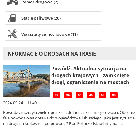
Pomoc drogowa (2)
Stacje paliwowe (20)
Warsztaty samochodowe (11)
INFORMACJE O DROGACH NA TRASIE
Powódź. Aktualna sytuacja na
drogach krajowych - zamknięte
drogi, ograniczenia na mostach
29
36
40
45
46
94
2024-09-24 | 11:40
Powódź zniszczyła wiele opolskich, dolnośląskich miejscowości. Obecnie
fala powodziowa dotarła do województwa lubuskiego. Jaka jest sytuacja
na drogach krajowych po powodzi? Poniżej przedstawiamy najn...