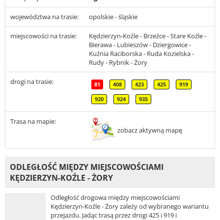
województwa na trasie:
opolskie - śląskie
miejscowości na trasie:
Kędzierzyn-Koźle - Brzeźce - Stare Koźle -
Bierawa - Lubieszów - Dziergowice -
Kuźnia Raciborska - Ruda Kozielska -
Rudy - Rybnik - Żory
drogi na trasie:
81
408
423
425
919
920
924
935
Trasa na mapie:
zobacz aktywną mapę
ODLEGŁOŚĆ MIĘDZY MIEJSCOWOŚCIAMI
KĘDZIERZYN-KOŹLE - ŻORY
Odległość drogowa między miejscowościami
Kędzierzyn-Koźle - Żory zależy od wybranego wariantu
przejazdu. Jadąc trasą przez drogi 425 i 919 i