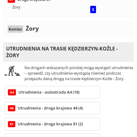
Żory
S
Żory
Koniec
UTRUDNIENIA NA TRASIE KĘDZIERZYN-KOŹLE -
ŻORY
Na drogach wskazanych poniżej mogą wystąpić utrudnienia
– sprawdź, czy utrudnienia wystąpią również podczas
przejazdu daną drogą na trasie Kędzierzyn-Koźle - Żory.
Utrudnienia - autostrada A4 (18)
A4
Utrudnienia - droga krajowa 44 (4)
44
Utrudnienia - droga krajowa 81 (2)
81