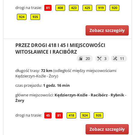
drogi na trasie:
81
408
423
425
919
920
924
935
Zobacz szczegóły
PRZEZ DROGI 418 I 45 I MIEJSCOWOŚCI
WITOSŁAWICE I RACIBÓRZ
20
3
11
długość trasy:
72 km
(odległość między miejscowościami
Kędzierzyn-Koźle - Żory)
czas przejazdu:
1 godz. 16 min
główne miejscowości:
Kędzierzyn-Koźle
-
Racibórz
-
Rybnik
-
Żory
drogi na trasie:
45
81
418
924
935
Zobacz szczegóły