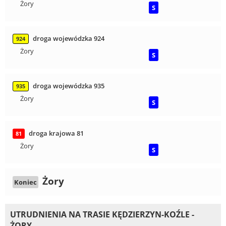
Żory
S
droga wojewódzka 924
924
Żory
S
droga wojewódzka 935
935
Żory
S
droga krajowa 81
81
Żory
S
Żory
Koniec
UTRUDNIENIA NA TRASIE KĘDZIERZYN-KOŹLE -
ŻORY