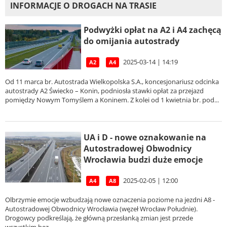
INFORMACJE O DROGACH NA TRASIE
Podwyżki opłat na A2 i A4 zachęcą
do omijania autostrady
2025-03-14 | 14:19
A2
A4
Od 11 marca br. Autostrada Wielkopolska S.A., koncesjonariusz odcinka
autostrady A2 Świecko – Konin, podniosła stawki opłat za przejazd
pomiędzy Nowym Tomyślem a Koninem. Z kolei od 1 kwietnia br. pod...
UA i D - nowe oznakowanie na
Autostradowej Obwodnicy
Wrocławia budzi duże emocje
2025-02-05 | 12:00
A4
A8
Olbrzymie emocje wzbudzają nowe oznaczenia poziome na jezdni A8 -
Autostradowej Obwodnicy Wrocławia (węzeł Wrocław Południe).
Drogowcy podkreślają, że główną przesłanką zmian jest przede