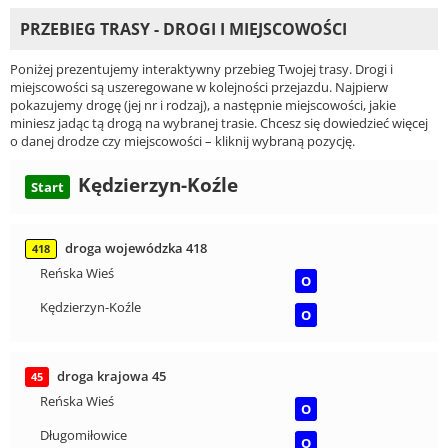
PRZEBIEG TRASY - DROGI I MIEJSCOWOŚCI
Poniżej prezentujemy interaktywny przebieg Twojej trasy. Drogi i
miejscowości są uszeregowane w kolejności przejazdu. Najpierw
pokazujemy drogę (jej nr i rodzaj), a następnie miejscowości, jakie
miniesz jadąc tą drogą na wybranej trasie. Chcesz się dowiedzieć więcej
o danej drodze czy miejscowości – kliknij wybraną pozycję.
Kędzierzyn-Koźle
Start
droga wojewódzka 418
418
Reńska Wieś
O
Kędzierzyn-Koźle
O
droga krajowa 45
45
Reńska Wieś
O
Długomiłowice
O