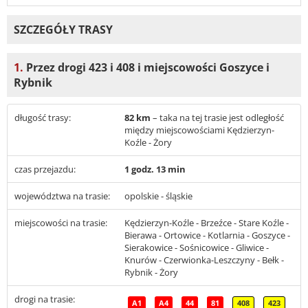
SZCZEGÓŁY TRASY
1.
Przez drogi 423 i 408 i miejscowości Goszyce i
Rybnik
długość trasy:
82 km
– taka na tej trasie jest odległość
między miejscowościami Kędzierzyn-
Koźle - Żory
czas przejazdu:
1 godz. 13 min
województwa na trasie:
opolskie - śląskie
miejscowości na trasie:
Kędzierzyn-Koźle - Brzeźce - Stare Koźle -
Bierawa - Ortowice - Kotlarnia - Goszyce -
Sierakowice - Sośnicowice - Gliwice -
Knurów - Czerwionka-Leszczyny - Bełk -
Rybnik - Żory
drogi na trasie:
A1
A4
44
81
408
423