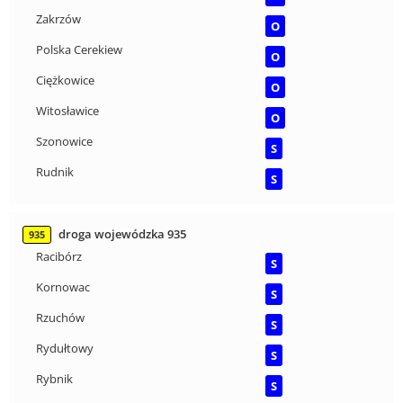
Zakrzów
O
Polska Cerekiew
O
Ciężkowice
O
Witosławice
O
Szonowice
S
Rudnik
S
droga wojewódzka 935
935
Racibórz
S
Kornowac
S
Rzuchów
S
Rydułtowy
S
Rybnik
S