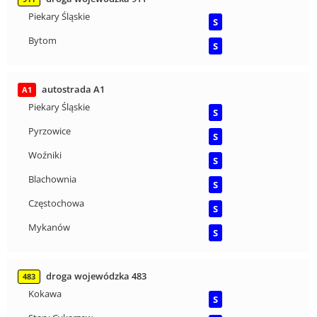
Piekary Śląskie
S
Bytom
S
autostrada A1
A1
Piekary Śląskie
S
Pyrzowice
S
Woźniki
S
Blachownia
S
Częstochowa
S
Mykanów
S
droga wojewódzka 483
483
Kokawa
S