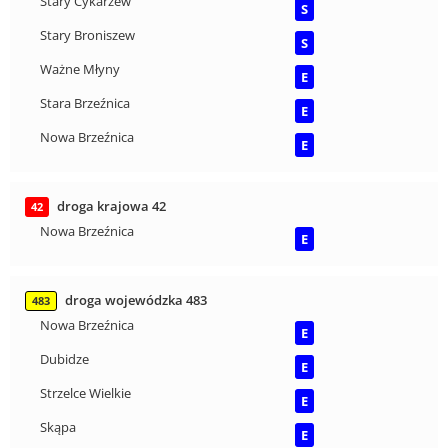
Stary Cykarzew
S
Stary Broniszew
S
Ważne Młyny
E
Stara Brzeźnica
E
Nowa Brzeźnica
E
droga krajowa 42
42
Nowa Brzeźnica
E
droga wojewódzka 483
483
Nowa Brzeźnica
E
Dubidze
E
Strzelce Wielkie
E
Skąpa
E