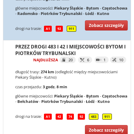
główne miejscowości:
Piekary Śląskie
-
Bytom
-
Częstochowa
-
Radomsko
-
Piotrków Trybunalski
-
Łódź
-
Kutno
Zobacz szczegóły
drogi na trasie:
A1
92
911
PRZEZ DROGI 483 I 42 I MIEJSCOWOŚCI BYTOM I
PIOTRKÓW TRYBUNALSKI
NAJDŁUŻSZA
20
6
1
10
długość trasy:
274 km
(odległość między miejscowościami
Piekary Śląskie - Kutno)
czas przejazdu:
3 godz. 8 min
główne miejscowości:
Piekary Śląskie
-
Bytom
-
Częstochowa
-
Bełchatów
-
Piotrków Trybunalski
-
Łódź
-
Kutno
drogi na trasie:
A1
42
74
92
483
911
Zobacz szczegóły