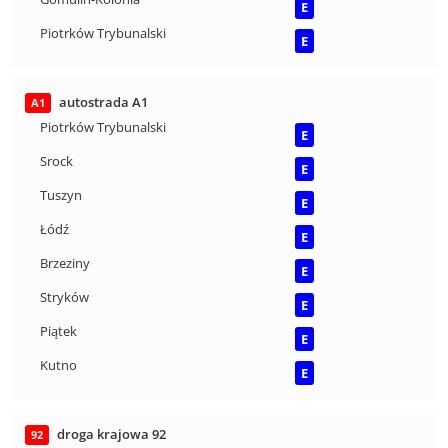
E
Piotrków Trybunalski
E
autostrada A1
A1
Piotrków Trybunalski
E
Srock
E
Tuszyn
E
Łódź
E
Brzeziny
E
Stryków
E
Piątek
E
Kutno
E
droga krajowa 92
92