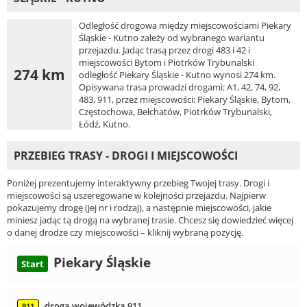
Odległość drogowa między miejscowościami Piekary
Śląskie - Kutno zależy od wybranego wariantu
przejazdu. Jadąc trasą przez drogi 483 i 42 i
miejscowości Bytom i Piotrków Trybunalski
274 km
odległość Piekary Śląskie - Kutno wynosi 274 km.
Opisywana trasa prowadzi drogami: A1, 42, 74, 92,
483, 911, przez miejscowości: Piekary Śląskie, Bytom,
Częstochowa, Bełchatów, Piotrków Trybunalski,
Łódź, Kutno.
PRZEBIEG TRASY - DROGI I MIEJSCOWOŚCI
Poniżej prezentujemy interaktywny przebieg Twojej trasy. Drogi i
miejscowości są uszeregowane w kolejności przejazdu. Najpierw
pokazujemy drogę (jej nr i rodzaj), a następnie miejscowości, jakie
miniesz jadąc tą drogą na wybranej trasie. Chcesz się dowiedzieć więcej
o danej drodze czy miejscowości – kliknij wybraną pozycję.
Piekary Śląskie
Start
droga wojewódzka 911
911