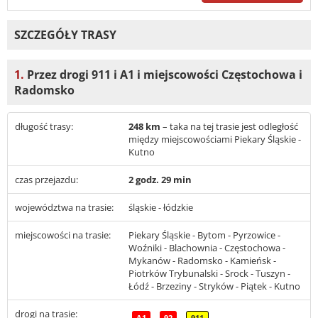
SZCZEGÓŁY TRASY
1.
Przez drogi 911 i A1 i miejscowości Częstochowa i
Radomsko
długość trasy:
248 km
– taka na tej trasie jest odległość
między miejscowościami Piekary Śląskie -
Kutno
czas przejazdu:
2 godz. 29 min
województwa na trasie:
śląskie - łódzkie
miejscowości na trasie:
Piekary Śląskie - Bytom - Pyrzowice -
Woźniki - Blachownia - Częstochowa -
Mykanów - Radomsko - Kamieńsk -
Piotrków Trybunalski - Srock - Tuszyn -
Łódź - Brzeziny - Stryków - Piątek - Kutno
drogi na trasie:
A1
92
911