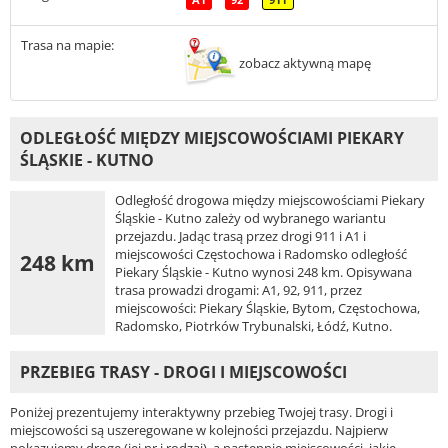
Trasa na mapie:
zobacz aktywną mapę
ODLEGŁOŚĆ MIĘDZY MIEJSCOWOŚCIAMI PIEKARY
ŚLĄSKIE - KUTNO
Odległość drogowa między miejscowościami Piekary
Śląskie - Kutno zależy od wybranego wariantu
przejazdu. Jadąc trasą przez drogi 911 i A1 i
miejscowości Częstochowa i Radomsko odległość
248 km
Piekary Śląskie - Kutno wynosi 248 km. Opisywana
trasa prowadzi drogami: A1, 92, 911, przez
miejscowości: Piekary Śląskie, Bytom, Częstochowa,
Radomsko, Piotrków Trybunalski, Łódź, Kutno.
PRZEBIEG TRASY - DROGI I MIEJSCOWOŚCI
Poniżej prezentujemy interaktywny przebieg Twojej trasy. Drogi i
miejscowości są uszeregowane w kolejności przejazdu. Najpierw
pokazujemy drogę (jej nr i rodzaj), a następnie miejscowości, jakie