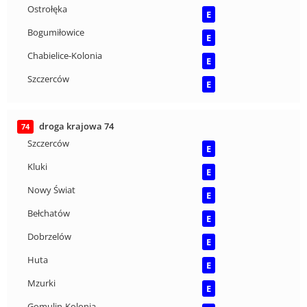
Ostrołęka
E
Bogumiłowice
E
Chabielice-Kolonia
E
Szczerców
E
droga krajowa 74
74
Szczerców
E
Kluki
E
Nowy Świat
E
Bełchatów
E
Dobrzelów
E
Huta
E
Mzurki
E
Gomulin-Kolonia