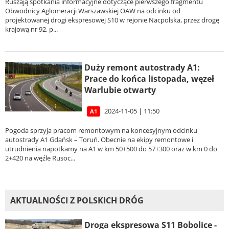
Ruszają spotkania informacyjne dotyczące pierwszego fragmentu
Obwodnicy Aglomeracji Warszawskiej OAW na odcinku od
projektowanej drogi ekspresowej S10 w rejonie Nacpolska, przez drogę
krajową nr 92, p...
Duży remont autostrady A1:
Prace do końca listopada, węzeł
Warlubie otwarty
2024-11-05 | 11:50
A1
Pogoda sprzyja pracom remontowym na koncesyjnym odcinku
autostrady A1 Gdańsk – Toruń. Obecnie na ekipy remontowe i
utrudnienia napotkamy na A1 w km 50+500 do 57+300 oraz w km 0 do
2+420 na węźle Rusoc...
AKTUALNOŚCI Z POLSKICH DRÓG
Droga ekspresowa S11 Bobolice -