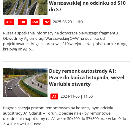
Warszawskiej na odcinku od S10
do S7
2025-08-23 | 16:01
A50
S10
S50
92
Ruszają spotkania informacyjne dotyczące pierwszego fragmentu
Obwodnicy Aglomeracji Warszawskiej OAW na odcinku od
projektowanej drogi ekspresowej S10 w rejonie Nacpolska, przez drogę
krajową nr 92, p...
Duży remont autostrady A1:
Prace do końca listopada, węzeł
Warlubie otwarty
2024-11-05 | 11:50
A1
Pogoda sprzyja pracom remontowym na koncesyjnym odcinku
autostrady A1 Gdańsk – Toruń. Obecnie na ekipy remontowe i
utrudnienia napotkamy na A1 w km 50+500 do 57+300 oraz w km 0 do
2+420 na węźle Rusoc...