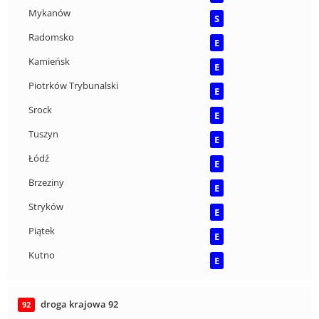
Mykanów
S
Radomsko
E
Kamieńsk
E
Piotrków Trybunalski
E
Srock
E
Tuszyn
E
Łódź
E
Brzeziny
E
Stryków
E
Piątek
E
Kutno
E
droga krajowa 92
92