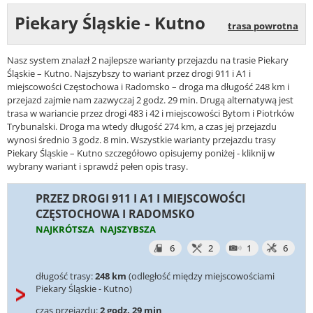
Piekary Śląskie - Kutno
trasa powrotna
Nasz system znalazł 2 najlepsze warianty przejazdu na trasie Piekary
Śląskie – Kutno. Najszybszy to wariant przez drogi 911 i A1 i
miejscowości Częstochowa i Radomsko – droga ma długość 248 km i
przejazd zajmie nam zazwyczaj 2 godz. 29 min. Drugą alternatywą jest
trasa w wariancie przez drogi 483 i 42 i miejscowości Bytom i Piotrków
Trybunalski. Droga ma wtedy długość 274 km, a czas jej przejazdu
wynosi średnio 3 godz. 8 min. Wszystkie warianty przejazdu trasy
Piekary Śląskie – Kutno szczegółowo opisujemy poniżej - kliknij w
wybrany wariant i sprawdź pełen opis trasy.
PRZEZ DROGI 911 I A1 I MIEJSCOWOŚCI
CZĘSTOCHOWA I RADOMSKO
NAJKRÓTSZA
NAJSZYBSZA
6
2
1
6
długość trasy:
248 km
(odległość między miejscowościami
Piekary Śląskie - Kutno)
czas przejazdu:
2 godz. 29 min