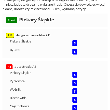
miniesz jadąc tą drogą na wybranej trasie. Chcesz się dowiedzieć więcej
o danej drodze czy miejscowości – kliknij wybraną pozycję.
Piekary Śląskie
Start
droga wojewódzka 911
911
Piekary Śląskie
S
Bytom
S
autostrada A1
A1
Piekary Śląskie
S
Pyrzowice
S
Woźniki
S
Blachownia
S
Częstochowa
S