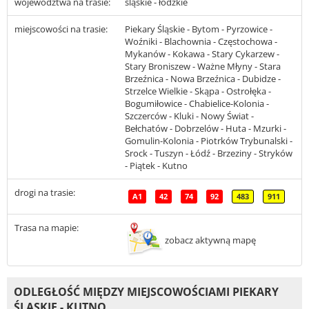
województwa na trasie:
śląskie - łódzkie
miejscowości na trasie:
Piekary Śląskie - Bytom - Pyrzowice -
Woźniki - Blachownia - Częstochowa -
Mykanów - Kokawa - Stary Cykarzew -
Stary Broniszew - Ważne Młyny - Stara
Brzeźnica - Nowa Brzeźnica - Dubidze -
Strzelce Wielkie - Skąpa - Ostrołęka -
Bogumiłowice - Chabielice-Kolonia -
Szczerców - Kluki - Nowy Świat -
Bełchatów - Dobrzelów - Huta - Mzurki -
Gomulin-Kolonia - Piotrków Trybunalski -
Srock - Tuszyn - Łódź - Brzeziny - Stryków
- Piątek - Kutno
drogi na trasie:
A1
42
74
92
483
911
Trasa na mapie:
zobacz aktywną mapę
ODLEGŁOŚĆ MIĘDZY MIEJSCOWOŚCIAMI PIEKARY
ŚLĄSKIE - KUTNO