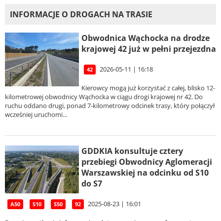
INFORMACJE O DROGACH NA TRASIE
Obwodnica Wąchocka na drodze
krajowej 42 już w pełni przejezdna
2026-05-11 | 16:18
42
Kierowcy mogą już korzystać z całej, blisko 12-
kilometrowej obwodnicy Wąchocka w ciągu drogi krajowej nr 42. Do
ruchu oddano drugi, ponad 7-kilometrowy odcinek trasy, który połączył
wcześniej uruchomi...
GDDKIA konsultuje cztery
przebiegi Obwodnicy Aglomeracji
Warszawskiej na odcinku od S10
do S7
2025-08-23 | 16:01
A50
S10
S50
92