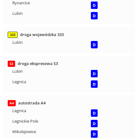
Rynarcice
D
Lubin
D
droga wojewódzka 333
333
Lubin
D
droga ekspresowa S3
S3
Lubin
D
Legnica
D
autostrada A4
A4
Legnica
D
Legnickie Pole
D
Mikołajowice
D