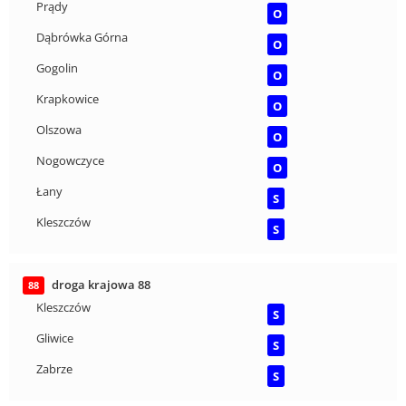
Prądy
O
Dąbrówka Górna
O
Gogolin
O
Krapkowice
O
Olszowa
O
Nogowczyce
O
Łany
S
Kleszczów
S
droga krajowa 88
88
Kleszczów
S
Gliwice
S
Zabrze
S