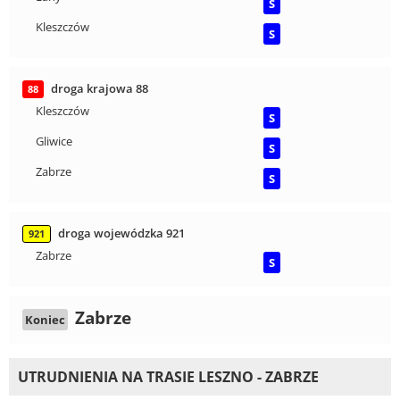
S
Kleszczów
S
droga krajowa 88
88
Kleszczów
S
Gliwice
S
Zabrze
S
droga wojewódzka 921
921
Zabrze
S
Zabrze
Koniec
UTRUDNIENIA NA TRASIE LESZNO - ZABRZE