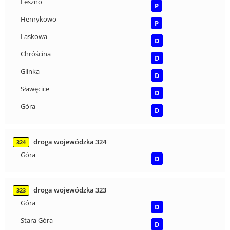
Leszno
P
Henrykowo
P
Laskowa
D
Chróścina
D
Glinka
D
Sławęcice
D
Góra
D
droga wojewódzka 324
324
Góra
D
droga wojewódzka 323
323
Góra
D
Stara Góra
D