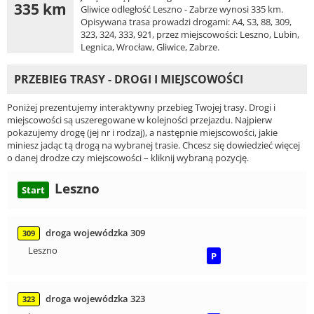
335 km
Gliwice odległość Leszno - Zabrze wynosi 335 km.
Opisywana trasa prowadzi drogami: A4, S3, 88, 309,
323, 324, 333, 921, przez miejscowości: Leszno, Lubin,
Legnica, Wrocław, Gliwice, Zabrze.
PRZEBIEG TRASY - DROGI I MIEJSCOWOŚCI
Poniżej prezentujemy interaktywny przebieg Twojej trasy. Drogi i
miejscowości są uszeregowane w kolejności przejazdu. Najpierw
pokazujemy drogę (jej nr i rodzaj), a następnie miejscowości, jakie
miniesz jadąc tą drogą na wybranej trasie. Chcesz się dowiedzieć więcej
o danej drodze czy miejscowości – kliknij wybraną pozycję.
Leszno
Start
droga wojewódzka 309
309
Leszno
P
droga wojewódzka 323
323