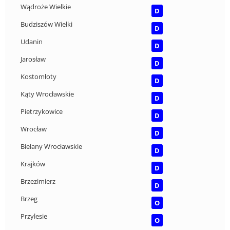
Wądroże Wielkie
D
Budziszów Wielki
D
Udanin
D
Jarosław
D
Kostomłoty
D
Kąty Wrocławskie
D
Pietrzykowice
D
Wrocław
D
Bielany Wrocławskie
D
Krajków
D
Brzezimierz
D
Brzeg
O
Przylesie
O