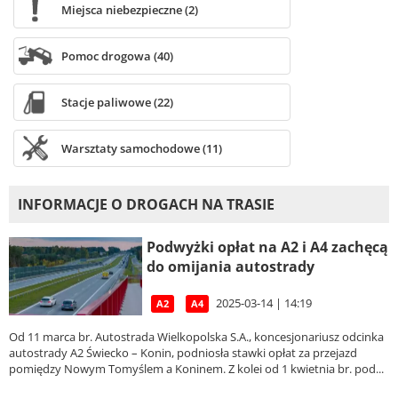
Miejsca niebezpieczne (2)
Pomoc drogowa (40)
Stacje paliwowe (22)
Warsztaty samochodowe (11)
INFORMACJE O DROGACH NA TRASIE
Podwyżki opłat na A2 i A4 zachęcą
do omijania autostrady
2025-03-14 | 14:19
A2
A4
Od 11 marca br. Autostrada Wielkopolska S.A., koncesjonariusz odcinka
autostrady A2 Świecko – Konin, podniosła stawki opłat za przejazd
pomiędzy Nowym Tomyślem a Koninem. Z kolei od 1 kwietnia br. pod...