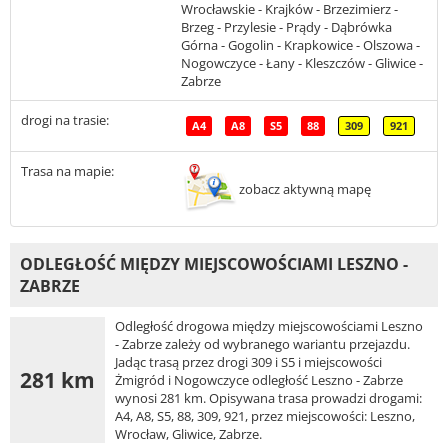
Wrocławskie - Krajków - Brzezimierz -
Brzeg - Przylesie - Prądy - Dąbrówka
Górna - Gogolin - Krapkowice - Olszowa -
Nogowczyce - Łany - Kleszczów - Gliwice -
Zabrze
drogi na trasie:
A4
A8
S5
88
309
921
Trasa na mapie:
zobacz aktywną mapę
ODLEGŁOŚĆ MIĘDZY MIEJSCOWOŚCIAMI LESZNO -
ZABRZE
Odległość drogowa między miejscowościami Leszno
- Zabrze zależy od wybranego wariantu przejazdu.
Jadąc trasą przez drogi 309 i S5 i miejscowości
281 km
Żmigród i Nogowczyce odległość Leszno - Zabrze
wynosi 281 km. Opisywana trasa prowadzi drogami:
A4, A8, S5, 88, 309, 921, przez miejscowości: Leszno,
Wrocław, Gliwice, Zabrze.