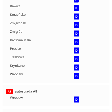
Rawicz
P
Korzeńsko
D
Żmigródek
D
Żmigród
D
Krościna Mała
D
Prusice
D
Trzebnica
D
Kryniczno
D
Wrocław
D
autostrada A8
A8
Wrocław
D