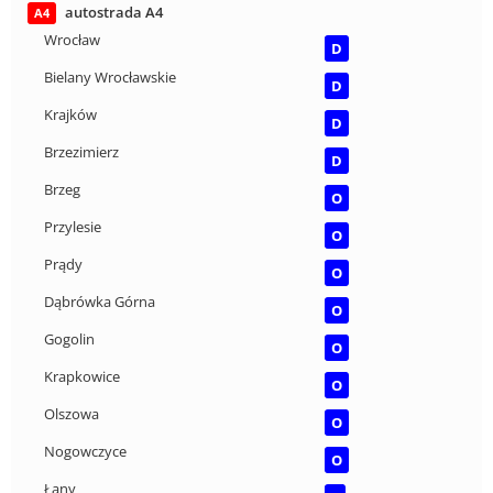
autostrada A4
A4
Wrocław
D
Bielany Wrocławskie
D
Krajków
D
Brzezimierz
D
Brzeg
O
Przylesie
O
Prądy
O
Dąbrówka Górna
O
Gogolin
O
Krapkowice
O
Olszowa
O
Nogowczyce
O
Łany