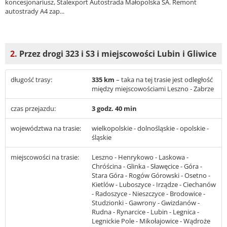
koncesjonariusz, Stalexport Autostrada Małopolska SA. Remont
autostrady A4 zap...
2.
Przez drogi 323 i S3 i miejscowości Lubin i Gliwice
długość trasy:
335 km
– taka na tej trasie jest odległość
między miejscowościami Leszno - Zabrze
czas przejazdu:
3 godz. 40 min
województwa na trasie:
wielkopolskie - dolnośląskie - opolskie -
śląskie
miejscowości na trasie:
Leszno - Henrykowo - Laskowa -
Chróścina - Glinka - Sławęcice - Góra -
Stara Góra - Rogów Górowski - Osetno -
Kietlów - Luboszyce - Irządze - Ciechanów
- Radoszyce - Nieszczyce - Brodowice -
Studzionki - Gawrony - Gwizdanów -
Rudna - Rynarcice - Lubin - Legnica -
Legnickie Pole - Mikołajowice - Wądroże