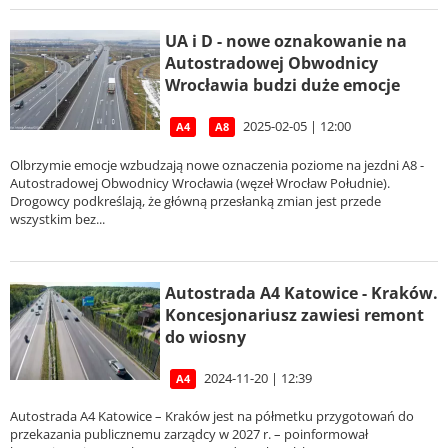
UA i D - nowe oznakowanie na
Autostradowej Obwodnicy
Wrocławia budzi duże emocje
2025-02-05 | 12:00
A4
A8
Olbrzymie emocje wzbudzają nowe oznaczenia poziome na jezdni A8 -
Autostradowej Obwodnicy Wrocławia (węzeł Wrocław Południe).
Drogowcy podkreślają, że główną przesłanką zmian jest przede
wszystkim bez...
Autostrada A4 Katowice - Kraków.
Koncesjonariusz zawiesi remont
do wiosny
2024-11-20 | 12:39
A4
Autostrada A4 Katowice – Kraków jest na półmetku przygotowań do
przekazania publicznemu zarządcy w 2027 r. – poinformował