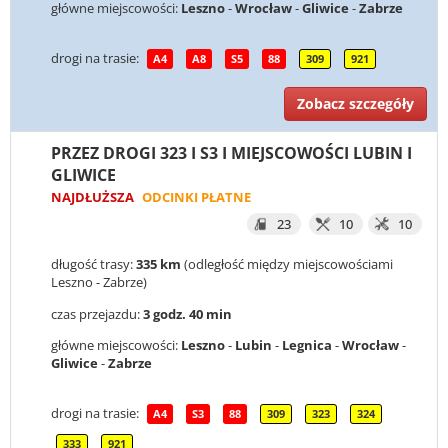
główne miejscowości:
Leszno
-
Wrocław
-
Gliwice
-
Zabrze
drogi na trasie:
A4
A8
S5
88
309
921
Zobacz szczegóły
PRZEZ DROGI 323 I S3 I MIEJSCOWOŚCI LUBIN I
GLIWICE
NAJDŁUŻSZA
ODCINKI PŁATNE
23
10
10
długość trasy:
335 km
(odległość między miejscowościami
Leszno - Zabrze)
czas przejazdu:
3 godz. 40 min
główne miejscowości:
Leszno
-
Lubin
-
Legnica
-
Wrocław
-
Gliwice
-
Zabrze
drogi na trasie:
A4
S3
88
309
323
324
333
921