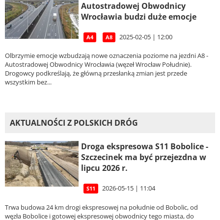
Autostradowej Obwodnicy
Wrocławia budzi duże emocje
2025-02-05 | 12:00
A4
A8
Olbrzymie emocje wzbudzają nowe oznaczenia poziome na jezdni A8 -
Autostradowej Obwodnicy Wrocławia (węzeł Wrocław Południe).
Drogowcy podkreślają, że główną przesłanką zmian jest przede
wszystkim bez...
AKTUALNOŚCI Z POLSKICH DRÓG
Droga ekspresowa S11 Bobolice -
Szczecinek ma być przejezdna w
lipcu 2026 r.
2026-05-15 | 11:04
S11
Trwa budowa 24 km drogi ekspresowej na południe od Bobolic, od
węzła Bobolice i gotowej ekspresowej obwodnicy tego miasta, do