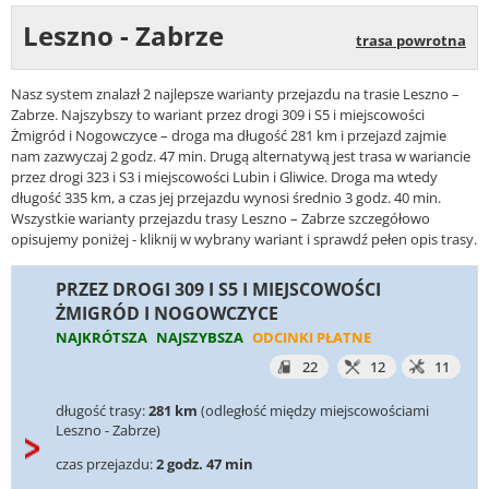
Leszno - Zabrze
trasa powrotna
Nasz system znalazł 2 najlepsze warianty przejazdu na trasie Leszno –
Zabrze. Najszybszy to wariant przez drogi 309 i S5 i miejscowości
Żmigród i Nogowczyce – droga ma długość 281 km i przejazd zajmie
nam zazwyczaj 2 godz. 47 min. Drugą alternatywą jest trasa w wariancie
przez drogi 323 i S3 i miejscowości Lubin i Gliwice. Droga ma wtedy
długość 335 km, a czas jej przejazdu wynosi średnio 3 godz. 40 min.
Wszystkie warianty przejazdu trasy Leszno – Zabrze szczegółowo
opisujemy poniżej - kliknij w wybrany wariant i sprawdź pełen opis trasy.
PRZEZ DROGI 309 I S5 I MIEJSCOWOŚCI
ŻMIGRÓD I NOGOWCZYCE
NAJKRÓTSZA
NAJSZYBSZA
ODCINKI PŁATNE
22
12
11
długość trasy:
281 km
(odległość między miejscowościami
Leszno - Zabrze)
czas przejazdu:
2 godz. 47 min