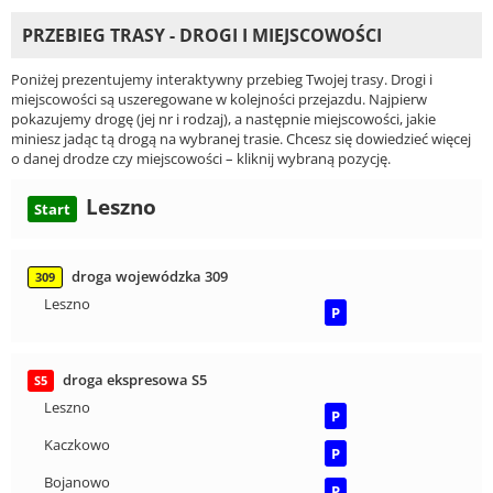
PRZEBIEG TRASY - DROGI I MIEJSCOWOŚCI
Poniżej prezentujemy interaktywny przebieg Twojej trasy. Drogi i
miejscowości są uszeregowane w kolejności przejazdu. Najpierw
pokazujemy drogę (jej nr i rodzaj), a następnie miejscowości, jakie
miniesz jadąc tą drogą na wybranej trasie. Chcesz się dowiedzieć więcej
o danej drodze czy miejscowości – kliknij wybraną pozycję.
Leszno
Start
droga wojewódzka 309
309
Leszno
P
droga ekspresowa S5
S5
Leszno
P
Kaczkowo
P
Bojanowo
P