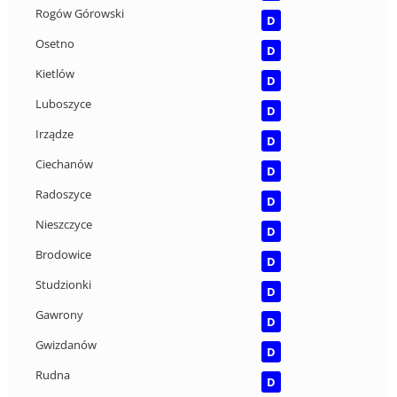
Rogów Górowski
D
Osetno
D
Kietlów
D
Luboszyce
D
Irządze
D
Ciechanów
D
Radoszyce
D
Nieszczyce
D
Brodowice
D
Studzionki
D
Gawrony
D
Gwizdanów
D
Rudna
D