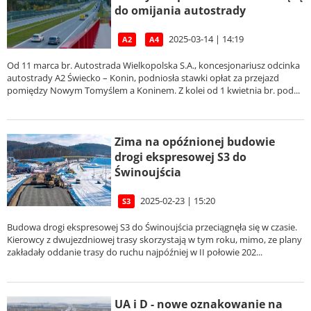
do omijania autostrady
2025-03-14 | 14:19
A2
A4
Od 11 marca br. Autostrada Wielkopolska S.A., koncesjonariusz odcinka
autostrady A2 Świecko – Konin, podniosła stawki opłat za przejazd
pomiędzy Nowym Tomyślem a Koninem. Z kolei od 1 kwietnia br. pod...
Zima na opóźnionej budowie
drogi ekspresowej S3 do
Świnoujścia
2025-02-23 | 15:20
S3
Budowa drogi ekspresowej S3 do Świnoujścia przeciągnęła się w czasie.
Kierowcy z dwujezdniowej trasy skorzystają w tym roku, mimo, ze plany
zakładały oddanie trasy do ruchu najpóźniej w II połowie 202...
UA i D - nowe oznakowanie na