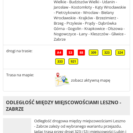
Wielkie - Budziszów Wielki - Udanin -
Jarosław - Kostomłoty - Kąty Wrocławskie
- Pietrzykowice - Wrocław - Bielany
Wrocławskie - Krajków - Brzezimierz -
Brzeg - Przylesie - Prądy - Dąbrówka
Górna - Gogolin - Krapkowice - Olszowa -
Nogowczyce - Łany - Kleszczów - Gliwice -
Zabrze
drogi na trasie:
A4
S3
88
309
323
324
333
921
Trasa na mapie:
zobacz aktywną mapę
ODLEGŁOŚĆ MIĘDZY MIEJSCOWOŚCIAMI LESZNO -
ZABRZE
Odległość drogowa między miejscowościami Leszno
- Zabrze zależy od wybranego wariantu przejazdu.
Jadąc trasą przez drogi 323 i S3 i miejscowości Lubin i