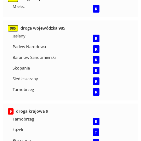
Mielec
R
droga wojewódzka 985
985
Jaślany
R
Padew Narodowa
R
Baranów Sandomierski
R
Skopanie
R
Siedleszczany
R
Tarnobrzeg
R
droga krajowa 9
9
Tarnobrzeg
R
Łążek
T
Piaseczno