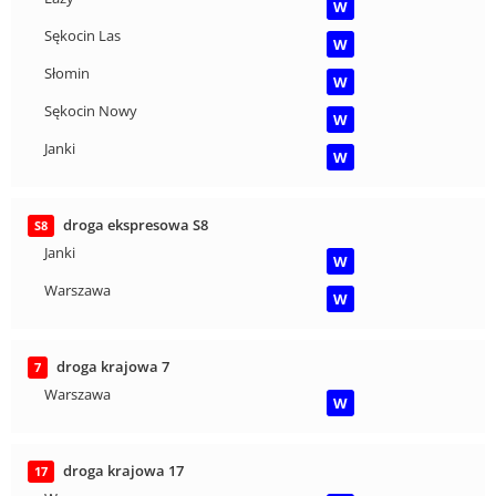
W
Sękocin Las
W
Słomin
W
Sękocin Nowy
W
Janki
W
droga ekspresowa S8
S8
Janki
W
Warszawa
W
droga krajowa 7
7
Warszawa
W
droga krajowa 17
17