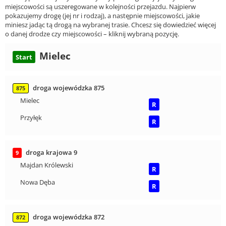
miejscowości są uszeregowane w kolejności przejazdu. Najpierw
pokazujemy drogę (jej nr i rodzaj), a następnie miejscowości, jakie
miniesz jadąc tą drogą na wybranej trasie. Chcesz się dowiedzieć więcej
o danej drodze czy miejscowości – kliknij wybraną pozycję.
Mielec
Start
droga wojewódzka 875
875
Mielec
R
Przyłęk
R
droga krajowa 9
9
Majdan Królewski
R
Nowa Dęba
R
droga wojewódzka 872
872