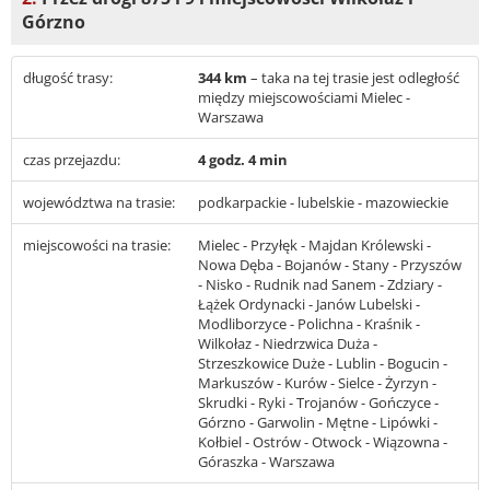
Górzno
długość trasy:
344 km
– taka na tej trasie jest odległość
między miejscowościami Mielec -
Warszawa
czas przejazdu:
4 godz. 4 min
województwa na trasie:
podkarpackie - lubelskie - mazowieckie
miejscowości na trasie:
Mielec - Przyłęk - Majdan Królewski -
Nowa Dęba - Bojanów - Stany - Przyszów
- Nisko - Rudnik nad Sanem - Zdziary -
Łążek Ordynacki - Janów Lubelski -
Modliborzyce - Polichna - Kraśnik -
Wilkołaz - Niedrzwica Duża -
Strzeszkowice Duże - Lublin - Bogucin -
Markuszów - Kurów - Sielce - Żyrzyn -
Skrudki - Ryki - Trojanów - Gończyce -
Górzno - Garwolin - Mętne - Lipówki -
Kołbiel - Ostrów - Otwock - Wiązowna -
Góraszka - Warszawa