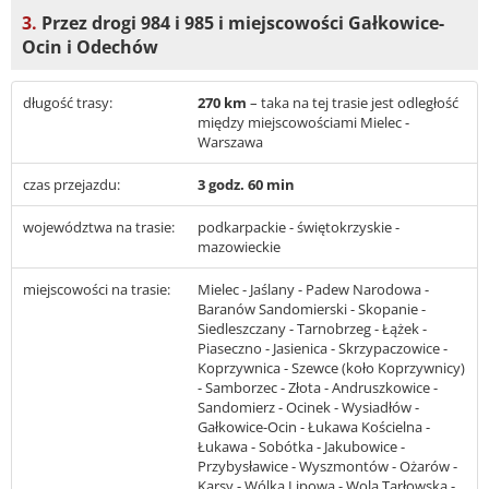
3.
Przez drogi 984 i 985 i miejscowości Gałkowice-
Ocin i Odechów
długość trasy:
270 km
– taka na tej trasie jest odległość
między miejscowościami Mielec -
Warszawa
czas przejazdu:
3 godz. 60 min
województwa na trasie:
podkarpackie - świętokrzyskie -
mazowieckie
miejscowości na trasie:
Mielec - Jaślany - Padew Narodowa -
Baranów Sandomierski - Skopanie -
Siedleszczany - Tarnobrzeg - Łążek -
Piaseczno - Jasienica - Skrzypaczowice -
Koprzywnica - Szewce (koło Koprzywnicy)
- Samborzec - Złota - Andruszkowice -
Sandomierz - Ocinek - Wysiadłów -
Gałkowice-Ocin - Łukawa Kościelna -
Łukawa - Sobótka - Jakubowice -
Przybysławice - Wyszmontów - Ożarów -
Karsy - Wólka Lipowa - Wola Tarłowska -