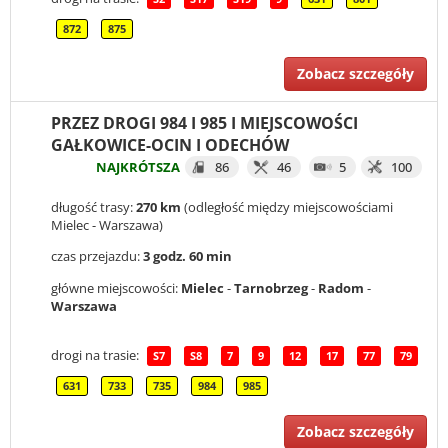
872
875
Zobacz szczegóły
PRZEZ DROGI 984 I 985 I MIEJSCOWOŚCI
GAŁKOWICE-OCIN I ODECHÓW
NAJKRÓTSZA
86
46
5
100
długość trasy:
270 km
(odległość między miejscowościami
Mielec - Warszawa)
czas przejazdu:
3 godz. 60 min
główne miejscowości:
Mielec
-
Tarnobrzeg
-
Radom
-
Warszawa
drogi na trasie:
S7
S8
7
9
12
17
77
79
631
733
735
984
985
Zobacz szczegóły