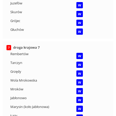
Juzefów
W
Skurów
W
Grójec
W
Głuchów
W
droga krajowa 7
7
Rembertów
W
Tarczyn
W
Grzędy
W
Wola Mrokowska
W
Mroków
W
Jabłonowo
W
Marysin (koło Jabłonowa)
W
Łazy