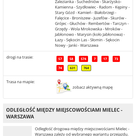
Zalezianka - Suchedniów - Skarżysko-
Kamienna - Szydłowiec - Radom - Kępiny -
Stary Gózd - Kamień - Białobrzegi -
Falęcice - Broniszew - Juzefów - Skurów -
Grójec - Głuchów - Rembertów - Tarczyn -
Grzędy - Wola Mrokowska - Mroków -
Jabłonowo - Marysin (koło Jabłonowa) -
Łazy - Sękocin Las - Słomin - Sękocin
Nowy - Janki - Warszawa
drogi na trasie:
S7
S8
S74
7
17
73
74
631
764
Trasa na mapie:
zobacz aktywną mapę
ODLEGŁOŚĆ MIĘDZY MIEJSCOWOŚCIAMI MIELEC -
WARSZAWA
Odległość drogowa między miejscowościami Mielec -
Warszawa zależy od wybranego wariantu przejazdu.