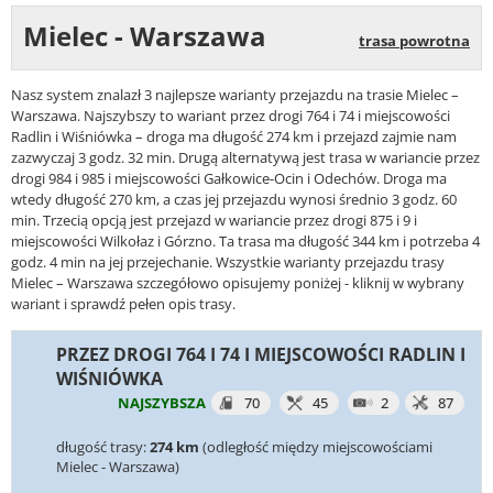
Mielec - Warszawa
trasa powrotna
Nasz system znalazł 3 najlepsze warianty przejazdu na trasie Mielec –
Warszawa. Najszybszy to wariant przez drogi 764 i 74 i miejscowości
Radlin i Wiśniówka – droga ma długość 274 km i przejazd zajmie nam
zazwyczaj 3 godz. 32 min. Drugą alternatywą jest trasa w wariancie przez
drogi 984 i 985 i miejscowości Gałkowice-Ocin i Odechów. Droga ma
wtedy długość 270 km, a czas jej przejazdu wynosi średnio 3 godz. 60
min. Trzecią opcją jest przejazd w wariancie przez drogi 875 i 9 i
miejscowości Wilkołaz i Górzno. Ta trasa ma długość 344 km i potrzeba 4
godz. 4 min na jej przejechanie. Wszystkie warianty przejazdu trasy
Mielec – Warszawa szczegółowo opisujemy poniżej - kliknij w wybrany
wariant i sprawdź pełen opis trasy.
PRZEZ DROGI 764 I 74 I MIEJSCOWOŚCI RADLIN I
WIŚNIÓWKA
NAJSZYBSZA
70
45
2
87
długość trasy:
274 km
(odległość między miejscowościami
Mielec - Warszawa)