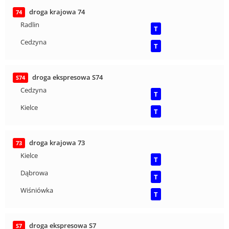
droga krajowa 74
74
Radlin
T
Cedzyna
T
droga ekspresowa S74
S74
Cedzyna
T
Kielce
T
droga krajowa 73
73
Kielce
T
Dąbrowa
T
Wiśniówka
T
droga ekspresowa S7
S7