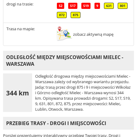
drogi na trasie:
S2
S17
S19
9
631
801
872
875
Trasa na mapie:
zobacz aktywną mapę
ODLEGŁOŚĆ MIĘDZY MIEJSCOWOŚCIAMI MIELEC -
WARSZAWA
Odległość drogowa między miejscowościami Mielec -
Warszawa zależy od wybranego wariantu przejazdu.
Jadąc trasą przez drogi 875 i 9 i miejscowości Wilkołaz
344 km
i Górzno odległość Mielec - Warszawa wynosi 344
km. Opisywana trasa prowadzi drogami: S2, S17, S19,
9, 631, 801, 872, 875, przez miejscowości: Mielec,
Lublin, Otwock, Warszawa.
PRZEBIEG TRASY - DROGI I MIEJSCOWOŚCI
Poniżej prezentujemy interaktywny przebieg Twojej trasy. Drogi i