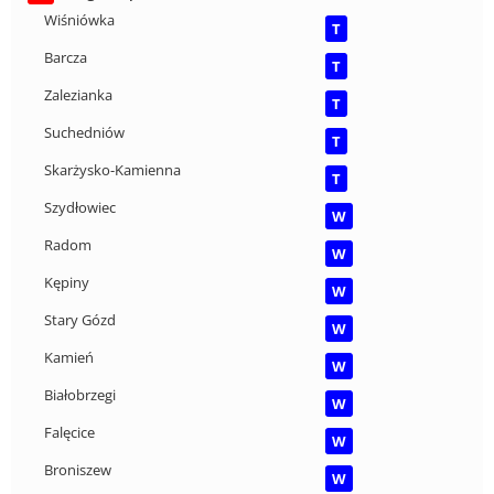
Wiśniówka
T
Barcza
T
Zalezianka
T
Suchedniów
T
Skarżysko-Kamienna
T
Szydłowiec
W
Radom
W
Kępiny
W
Stary Gózd
W
Kamień
W
Białobrzegi
W
Falęcice
W
Broniszew
W