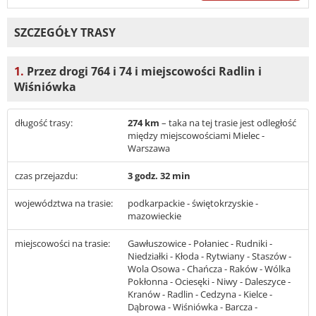
SZCZEGÓŁY TRASY
1.
Przez drogi 764 i 74 i miejscowości Radlin i
Wiśniówka
długość trasy:
274 km
– taka na tej trasie jest odległość
między miejscowościami Mielec -
Warszawa
czas przejazdu:
3 godz. 32 min
województwa na trasie:
podkarpackie - świętokrzyskie -
mazowieckie
miejscowości na trasie:
Gawłuszowice - Połaniec - Rudniki -
Niedziałki - Kłoda - Rytwiany - Staszów -
Wola Osowa - Chańcza - Raków - Wólka
Pokłonna - Ociesęki - Niwy - Daleszyce -
Kranów - Radlin - Cedzyna - Kielce -
Dąbrowa - Wiśniówka - Barcza -