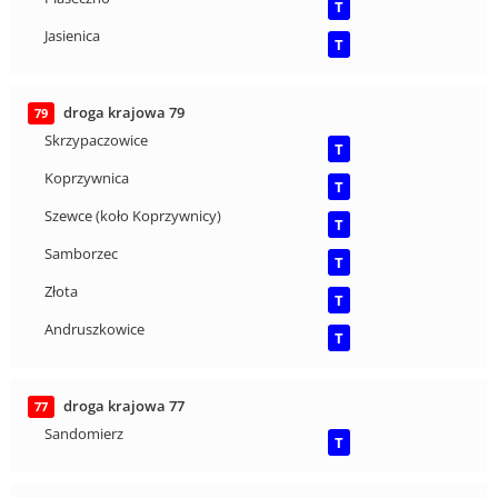
T
Jasienica
T
droga krajowa 79
79
Skrzypaczowice
T
Koprzywnica
T
Szewce (koło Koprzywnicy)
T
Samborzec
T
Złota
T
Andruszkowice
T
droga krajowa 77
77
Sandomierz
T