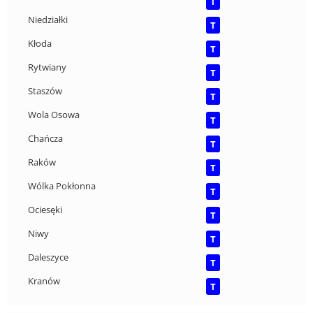
T
Niedziałki
T
Kłoda
T
Rytwiany
T
Staszów
T
Wola Osowa
T
Chańcza
T
Raków
T
Wólka Pokłonna
T
Ociesęki
T
Niwy
T
Daleszyce
T
Kranów
T