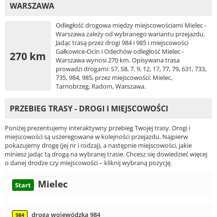
WARSZAWA
Odległość drogowa między miejscowościami Mielec -
Warszawa zależy od wybranego wariantu przejazdu.
Jadąc trasą przez drogi 984 i 985 i miejscowości
Gałkowice-Ocin i Odechów odległość Mielec -
270 km
Warszawa wynosi 270 km. Opisywana trasa
prowadzi drogami: S7, S8, 7, 9, 12, 17, 77, 79, 631, 733,
735, 984, 985, przez miejscowości: Mielec,
Tarnobrzeg, Radom, Warszawa.
PRZEBIEG TRASY - DROGI I MIEJSCOWOŚCI
Poniżej prezentujemy interaktywny przebieg Twojej trasy. Drogi i
miejscowości są uszeregowane w kolejności przejazdu. Najpierw
pokazujemy drogę (jej nr i rodzaj), a następnie miejscowości, jakie
miniesz jadąc tą drogą na wybranej trasie. Chcesz się dowiedzieć więcej
o danej drodze czy miejscowości – kliknij wybraną pozycję.
Mielec
Start
droga wojewódzka 984
984