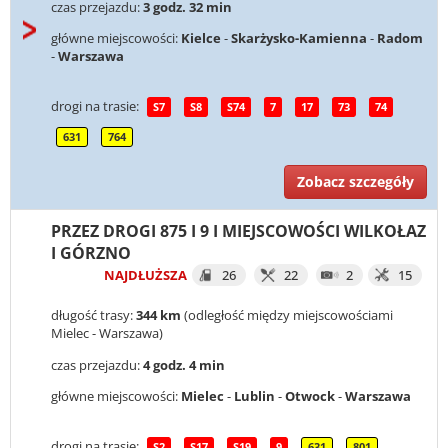
czas przejazdu:
3 godz. 32 min
główne miejscowości:
Kielce
-
Skarżysko-Kamienna
-
Radom
-
Warszawa
drogi na trasie:
S7
S8
S74
7
17
73
74
631
764
Zobacz szczegóły
PRZEZ DROGI 875 I 9 I MIEJSCOWOŚCI WILKOŁAZ
I GÓRZNO
NAJDŁUŻSZA
26
22
2
15
długość trasy:
344 km
(odległość między miejscowościami
Mielec - Warszawa)
czas przejazdu:
4 godz. 4 min
główne miejscowości:
Mielec
-
Lublin
-
Otwock
-
Warszawa
drogi na trasie:
S2
S17
S19
9
631
801