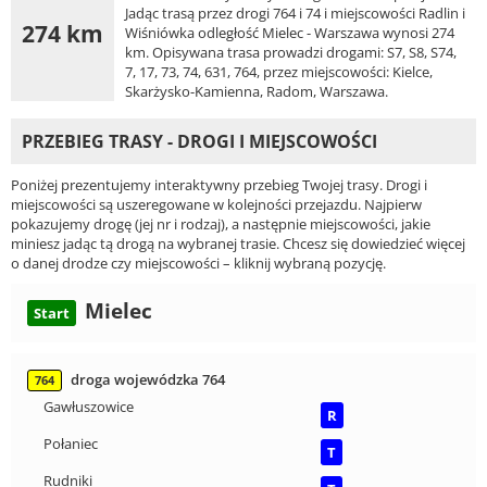
Jadąc trasą przez drogi 764 i 74 i miejscowości Radlin i
274 km
Wiśniówka odległość Mielec - Warszawa wynosi 274
km. Opisywana trasa prowadzi drogami: S7, S8, S74,
7, 17, 73, 74, 631, 764, przez miejscowości: Kielce,
Skarżysko-Kamienna, Radom, Warszawa.
PRZEBIEG TRASY - DROGI I MIEJSCOWOŚCI
Poniżej prezentujemy interaktywny przebieg Twojej trasy. Drogi i
miejscowości są uszeregowane w kolejności przejazdu. Najpierw
pokazujemy drogę (jej nr i rodzaj), a następnie miejscowości, jakie
miniesz jadąc tą drogą na wybranej trasie. Chcesz się dowiedzieć więcej
o danej drodze czy miejscowości – kliknij wybraną pozycję.
Mielec
Start
droga wojewódzka 764
764
Gawłuszowice
R
Połaniec
T
Rudniki