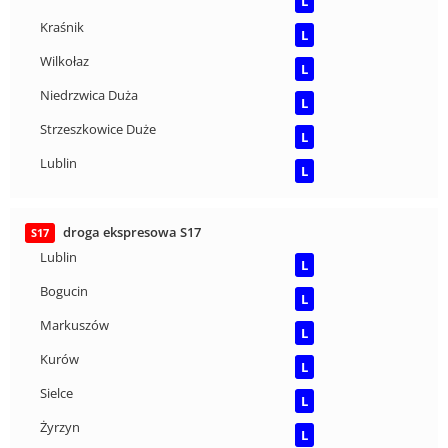
L
Kraśnik
L
Wilkołaz
L
Niedrzwica Duża
L
Strzeszkowice Duże
L
Lublin
L
droga ekspresowa S17
S17
Lublin
L
Bogucin
L
Markuszów
L
Kurów
L
Sielce
L
Żyrzyn
L