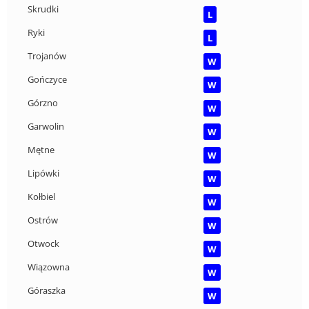
Skrudki
L
Ryki
L
Trojanów
W
Gończyce
W
Górzno
W
Garwolin
W
Mętne
W
Lipówki
W
Kołbiel
W
Ostrów
W
Otwock
W
Wiązowna
W
Góraszka
W