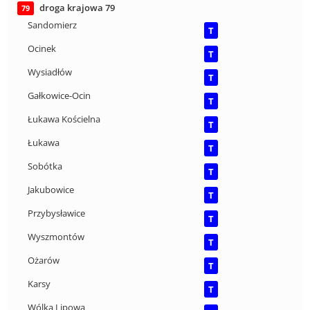
droga krajowa 79
79
Sandomierz
T
Ocinek
T
Wysiadłów
T
Gałkowice-Ocin
T
Łukawa Kościelna
T
Łukawa
T
Sobótka
T
Jakubowice
T
Przybysławice
T
Wyszmontów
T
Ożarów
T
Karsy
T
Wólka Lipowa