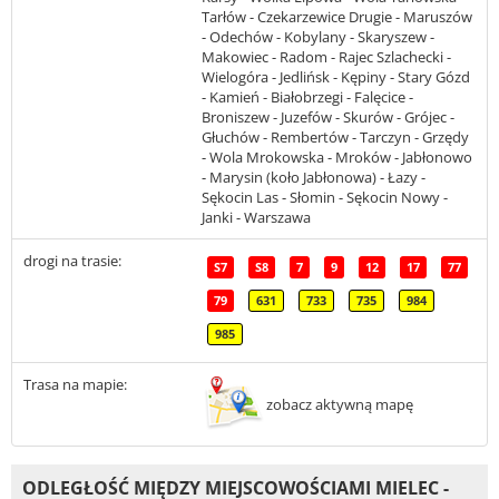
Tarłów - Czekarzewice Drugie - Maruszów
- Odechów - Kobylany - Skaryszew -
Makowiec - Radom - Rajec Szlachecki -
Wielogóra - Jedlińsk - Kępiny - Stary Gózd
- Kamień - Białobrzegi - Falęcice -
Broniszew - Juzefów - Skurów - Grójec -
Głuchów - Rembertów - Tarczyn - Grzędy
- Wola Mrokowska - Mroków - Jabłonowo
- Marysin (koło Jabłonowa) - Łazy -
Sękocin Las - Słomin - Sękocin Nowy -
Janki - Warszawa
drogi na trasie:
S7
S8
7
9
12
17
77
79
631
733
735
984
985
Trasa na mapie:
zobacz aktywną mapę
ODLEGŁOŚĆ MIĘDZY MIEJSCOWOŚCIAMI MIELEC -