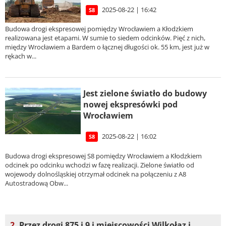
2025-08-22 | 16:42
S8
Budowa drogi ekspresowej pomiędzy Wrocławiem a Kłodzkiem
realizowana jest etapami. W sumie to siedem odcinków. Pięć z nich,
między Wrocławiem a Bardem o łącznej długości ok. 55 km, jest już w
rękach w...
Jest zielone światło do budowy
nowej ekspresówki pod
Wrocławiem
2025-08-22 | 16:02
S8
Budowa drogi ekspresowej S8 pomiędzy Wrocławiem a Kłodzkiem
odcinek po odcinku wchodzi w fazę realizacji. Zielone światło od
wojewody dolnośląskiej otrzymał odcinek na połączeniu z A8
Autostradową Obw...
2.
Przez drogi 875 i 9 i miejscowości Wilkołaz i