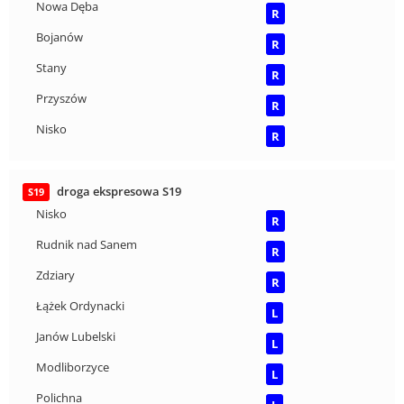
Nowa Dęba
R
Bojanów
R
Stany
R
Przyszów
R
Nisko
R
droga ekspresowa S19
S19
Nisko
R
Rudnik nad Sanem
R
Zdziary
R
Łążek Ordynacki
L
Janów Lubelski
L
Modliborzyce
L
Polichna