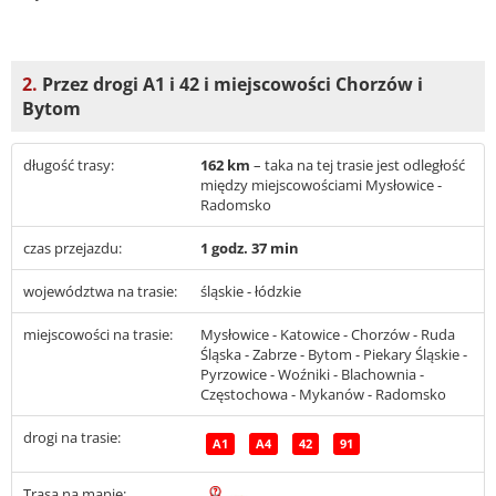
2.
Przez drogi A1 i 42 i miejscowości Chorzów i
Bytom
długość trasy:
162 km
– taka na tej trasie jest odległość
między miejscowościami Mysłowice -
Radomsko
czas przejazdu:
1 godz. 37 min
województwa na trasie:
śląskie - łódzkie
miejscowości na trasie:
Mysłowice - Katowice - Chorzów - Ruda
Śląska - Zabrze - Bytom - Piekary Śląskie -
Pyrzowice - Woźniki - Blachownia -
Częstochowa - Mykanów - Radomsko
drogi na trasie:
A1
A4
42
91
Trasa na mapie: