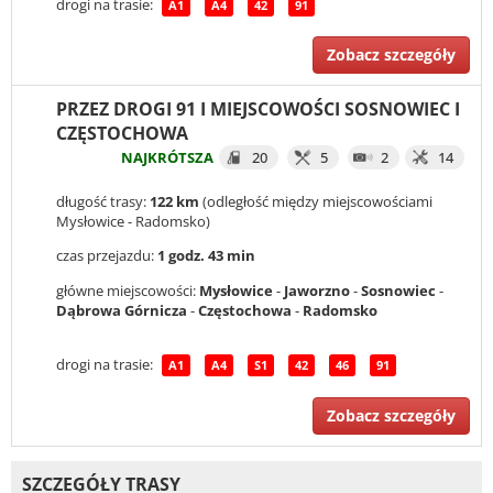
drogi na trasie:
A1
A4
42
91
Zobacz szczegóły
PRZEZ DROGI 91 I MIEJSCOWOŚCI SOSNOWIEC I
CZĘSTOCHOWA
NAJKRÓTSZA
20
5
2
14
długość trasy:
122 km
(odległość między miejscowościami
Mysłowice - Radomsko)
czas przejazdu:
1 godz. 43 min
główne miejscowości:
Mysłowice
-
Jaworzno
-
Sosnowiec
-
Dąbrowa Górnicza
-
Częstochowa
-
Radomsko
drogi na trasie:
A1
A4
S1
42
46
91
Zobacz szczegóły
SZCZEGÓŁY TRASY