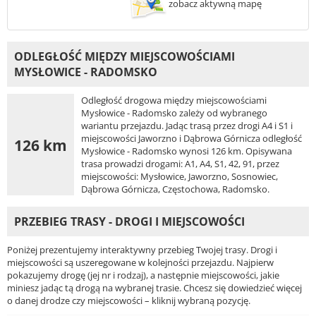
zobacz aktywną mapę
ODLEGŁOŚĆ MIĘDZY MIEJSCOWOŚCIAMI
MYSŁOWICE - RADOMSKO
Odległość drogowa między miejscowościami
Mysłowice - Radomsko zależy od wybranego
wariantu przejazdu. Jadąc trasą przez drogi A4 i S1 i
miejscowości Jaworzno i Dąbrowa Górnicza odległość
126 km
Mysłowice - Radomsko wynosi 126 km. Opisywana
trasa prowadzi drogami: A1, A4, S1, 42, 91, przez
miejscowości: Mysłowice, Jaworzno, Sosnowiec,
Dąbrowa Górnicza, Częstochowa, Radomsko.
PRZEBIEG TRASY - DROGI I MIEJSCOWOŚCI
Poniżej prezentujemy interaktywny przebieg Twojej trasy. Drogi i
miejscowości są uszeregowane w kolejności przejazdu. Najpierw
pokazujemy drogę (jej nr i rodzaj), a następnie miejscowości, jakie
miniesz jadąc tą drogą na wybranej trasie. Chcesz się dowiedzieć więcej
o danej drodze czy miejscowości – kliknij wybraną pozycję.