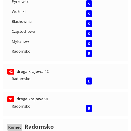
Pyrzowice
S
Woźniki
S
Blachownia
S
Częstochowa
S
Mykanów
S
Radomsko
E
droga krajowa 42
42
Radomsko
E
droga krajowa 91
91
Radomsko
E
Radomsko
Koniec