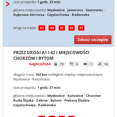
czas przejazdu:
1 godz. 23 min
główne miejscowości:
Mysłowice
-
Jaworzno
-
Sosnowiec
-
Dąbrowa Górnicza
-
Częstochowa
-
Radomsko
drogi na trasie:
A1
A4
S1
42
91
Zobacz szczegóły
PRZEZ DROGI A1 I 42 I MIEJSCOWOŚCI
CHORZÓW I BYTOM
NAJDŁUŻSZA
19
6
1
16
długość trasy:
162 km
(odległość między miejscowościami
Mysłowice - Radomsko)
czas przejazdu:
1 godz. 37 min
główne miejscowości:
Mysłowice
-
Katowice
-
Chorzów
-
Ruda Śląska
-
Zabrze
-
Bytom
-
Piekary Śląskie
-
Częstochowa
-
Radomsko