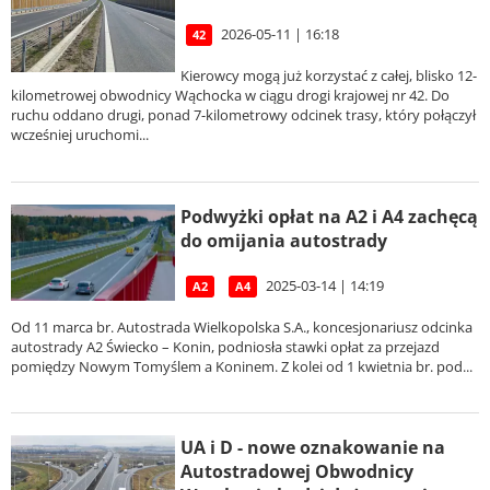
2026-05-11 | 16:18
42
Kierowcy mogą już korzystać z całej, blisko 12-
kilometrowej obwodnicy Wąchocka w ciągu drogi krajowej nr 42. Do
ruchu oddano drugi, ponad 7-kilometrowy odcinek trasy, który połączył
wcześniej uruchomi...
Podwyżki opłat na A2 i A4 zachęcą
do omijania autostrady
2025-03-14 | 14:19
A2
A4
Od 11 marca br. Autostrada Wielkopolska S.A., koncesjonariusz odcinka
autostrady A2 Świecko – Konin, podniosła stawki opłat za przejazd
pomiędzy Nowym Tomyślem a Koninem. Z kolei od 1 kwietnia br. pod...
UA i D - nowe oznakowanie na
Autostradowej Obwodnicy