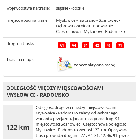
województwa na trasie:
śląskie - łódzkie
miejscowości na trasie:
Mysłowice - Jaworzno - Sosnowiec -
Dąbrowa Górnicza - Podwarpie -
Częstochowa - Mykanów - Radomsko
drogi na trasie:
A1
A4
S1
42
46
91
Trasa na mapie:
zobacz aktywną mapę
ODLEGŁOŚĆ MIĘDZY MIEJSCOWOŚCIAMI
MYSŁOWICE - RADOMSKO
Odległość drogowa między miejscowościami
Mysłowice - Radomsko zależy od wybranego
wariantu przejazdu. Jadąc trasą przez drogi 91 i
miejscowości Sosnowiec i Częstochowa odległość
122 km
Mysłowice - Radomsko wynosi 122 km. Opisywana
trasa prowadzi drogami: A1, A4, S1, 42, 46, 91, przez