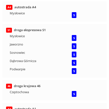
autostrada A4
A4
Mysłowice
S
droga ekspresowa S1
S1
Mysłowice
S
Jaworzno
S
Sosnowiec
S
Dąbrowa Górnicza
S
Podwarpie
S
droga krajowa 46
46
Częstochowa
S
autostrada A1