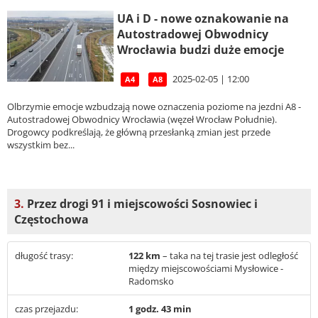
UA i D - nowe oznakowanie na
Autostradowej Obwodnicy
Wrocławia budzi duże emocje
2025-02-05 | 12:00
A4
A8
Olbrzymie emocje wzbudzają nowe oznaczenia poziome na jezdni A8 -
Autostradowej Obwodnicy Wrocławia (węzeł Wrocław Południe).
Drogowcy podkreślają, że główną przesłanką zmian jest przede
wszystkim bez...
3.
Przez drogi 91 i miejscowości Sosnowiec i
Częstochowa
długość trasy:
122 km
– taka na tej trasie jest odległość
między miejscowościami Mysłowice -
Radomsko
czas przejazdu:
1 godz. 43 min