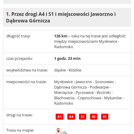
1.
Przez drogi A4 i S1 i miejscowości Jaworzno i
Dąbrowa Górnicza
długość trasy:
126 km
– taka na tej trasie jest odległość
między miejscowościami Mysłowice -
Radomsko
czas przejazdu:
1 godz. 23 min
województwa na trasie:
śląskie - łódzkie
miejscowości na trasie:
Mysłowice - Jaworzno - Sosnowiec -
Dąbrowa Górnicza - Podwarpie -
Mierzęcice - Pyrzowice - Woźniki -
Blachownia - Częstochowa - Mykanów -
Radomsko
drogi na trasie:
A1
A4
S1
42
91
Trasa na mapie: