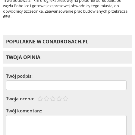
Trwa budowa 24 km drogi ekspresowej na południe od Bobolic, od
węzła Bobolice i gotowej ekspresowej obwodnicy tego miasta, do
obwodnicy Szczecinka. Zaawansowanie prac budowlanych przekracza
65%.
POPULARNE W CONADROGACH.PL
TWOJA OPINIA
Twój podpis:
Twoja ocena:
Twój komentarz: