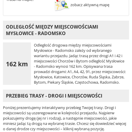
zobacz aktywną mapę
ODLEGŁOŚĆ MIĘDZY MIEJSCOWOŚCIAMI
MYSŁOWICE - RADOMSKO
Odległość drogowa między miejscowościami
Mysłowice - Radomsko zależy od wybranego
wariantu przejazdu. Jadąc trasą przez drogi A1 i 42 i
miejscowości Chorzów i Bytom odległość Mysłowice
162 km
- Radomsko wynosi 162 km. Opisywana trasa
prowadzi drogami: A1, A4, 42, 91, przez miejscowości:
Mysłowice, Katowice, Chorzów, Ruda Śląska, Zabrze,
Bytom, Piekary Śląskie, Częstochowa, Radomsko.
PRZEBIEG TRASY - DROGI I MIEJSCOWOŚCI
Poniżej prezentujemy interaktywny przebieg Twojej trasy. Drogi i
miejscowości są uszeregowane w kolejności przejazdu. Najpierw
pokazujemy drogę (jej nr i rodzaj), a następnie miejscowości, jakie
miniesz jadąc tą drogą na wybranej trasie. Chcesz się dowiedzieć więcej
o danej drodze czy miejscowości – kliknij wybraną pozycję.