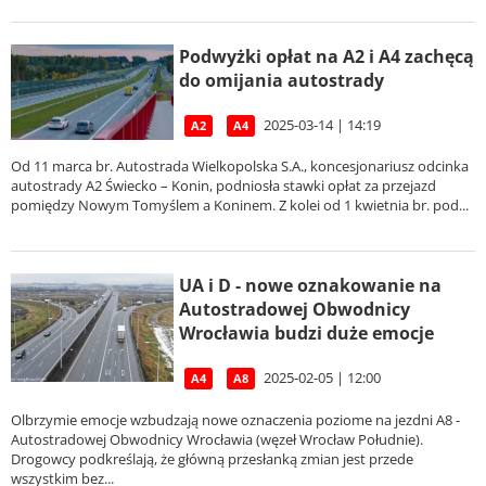
Podwyżki opłat na A2 i A4 zachęcą
do omijania autostrady
2025-03-14 | 14:19
A2
A4
Od 11 marca br. Autostrada Wielkopolska S.A., koncesjonariusz odcinka
autostrady A2 Świecko – Konin, podniosła stawki opłat za przejazd
pomiędzy Nowym Tomyślem a Koninem. Z kolei od 1 kwietnia br. pod...
UA i D - nowe oznakowanie na
Autostradowej Obwodnicy
Wrocławia budzi duże emocje
2025-02-05 | 12:00
A4
A8
Olbrzymie emocje wzbudzają nowe oznaczenia poziome na jezdni A8 -
Autostradowej Obwodnicy Wrocławia (węzeł Wrocław Południe).
Drogowcy podkreślają, że główną przesłanką zmian jest przede
wszystkim bez...