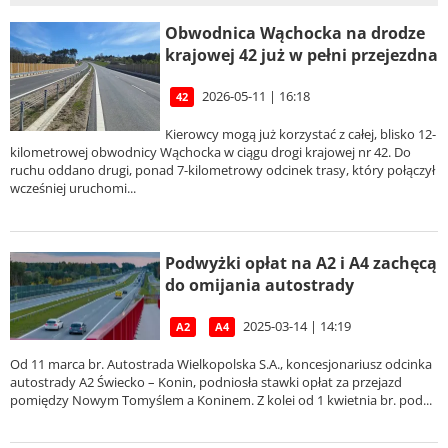
Obwodnica Wąchocka na drodze
krajowej 42 już w pełni przejezdna
2026-05-11 | 16:18
42
Kierowcy mogą już korzystać z całej, blisko 12-
kilometrowej obwodnicy Wąchocka w ciągu drogi krajowej nr 42. Do
ruchu oddano drugi, ponad 7-kilometrowy odcinek trasy, który połączył
wcześniej uruchomi...
Podwyżki opłat na A2 i A4 zachęcą
do omijania autostrady
2025-03-14 | 14:19
A2
A4
Od 11 marca br. Autostrada Wielkopolska S.A., koncesjonariusz odcinka
autostrady A2 Świecko – Konin, podniosła stawki opłat za przejazd
pomiędzy Nowym Tomyślem a Koninem. Z kolei od 1 kwietnia br. pod...