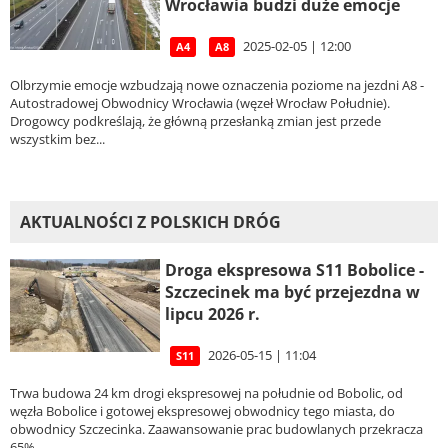
Wrocławia budzi duże emocje
2025-02-05 | 12:00
A4
A8
Olbrzymie emocje wzbudzają nowe oznaczenia poziome na jezdni A8 -
Autostradowej Obwodnicy Wrocławia (węzeł Wrocław Południe).
Drogowcy podkreślają, że główną przesłanką zmian jest przede
wszystkim bez...
AKTUALNOŚCI Z POLSKICH DRÓG
Droga ekspresowa S11 Bobolice -
Szczecinek ma być przejezdna w
lipcu 2026 r.
2026-05-15 | 11:04
S11
Trwa budowa 24 km drogi ekspresowej na południe od Bobolic, od
węzła Bobolice i gotowej ekspresowej obwodnicy tego miasta, do
obwodnicy Szczecinka. Zaawansowanie prac budowlanych przekracza
65%.