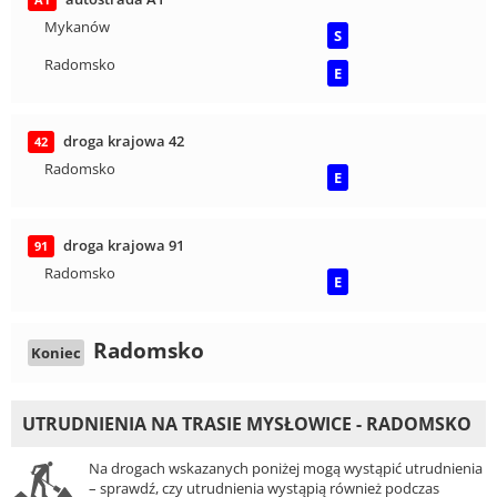
A1
Mykanów
S
Radomsko
E
droga krajowa 42
42
Radomsko
E
droga krajowa 91
91
Radomsko
E
Radomsko
Koniec
UTRUDNIENIA NA TRASIE MYSŁOWICE - RADOMSKO
Na drogach wskazanych poniżej mogą wystąpić utrudnienia
– sprawdź, czy utrudnienia wystąpią również podczas