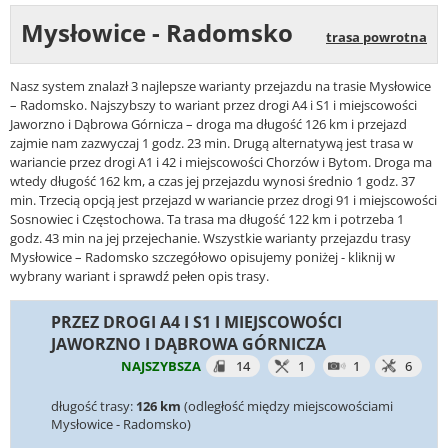
Mysłowice - Radomsko
trasa powrotna
Nasz system znalazł 3 najlepsze warianty przejazdu na trasie Mysłowice
– Radomsko. Najszybszy to wariant przez drogi A4 i S1 i miejscowości
Jaworzno i Dąbrowa Górnicza – droga ma długość 126 km i przejazd
zajmie nam zazwyczaj 1 godz. 23 min. Drugą alternatywą jest trasa w
wariancie przez drogi A1 i 42 i miejscowości Chorzów i Bytom. Droga ma
wtedy długość 162 km, a czas jej przejazdu wynosi średnio 1 godz. 37
min. Trzecią opcją jest przejazd w wariancie przez drogi 91 i miejscowości
Sosnowiec i Częstochowa. Ta trasa ma długość 122 km i potrzeba 1
godz. 43 min na jej przejechanie. Wszystkie warianty przejazdu trasy
Mysłowice – Radomsko szczegółowo opisujemy poniżej - kliknij w
wybrany wariant i sprawdź pełen opis trasy.
PRZEZ DROGI A4 I S1 I MIEJSCOWOŚCI
JAWORZNO I DĄBROWA GÓRNICZA
NAJSZYBSZA
14
1
1
6
długość trasy:
126 km
(odległość między miejscowościami
Mysłowice - Radomsko)