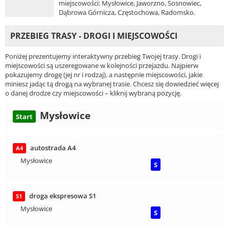
miejscowości: Mysłowice, Jaworzno, Sosnowiec,
Dąbrowa Górnicza, Częstochowa, Radomsko.
PRZEBIEG TRASY - DROGI I MIEJSCOWOŚCI
Poniżej prezentujemy interaktywny przebieg Twojej trasy. Drogi i
miejscowości są uszeregowane w kolejności przejazdu. Najpierw
pokazujemy drogę (jej nr i rodzaj), a następnie miejscowości, jakie
miniesz jadąc tą drogą na wybranej trasie. Chcesz się dowiedzieć więcej
o danej drodze czy miejscowości – kliknij wybraną pozycję.
Mysłowice
Start
autostrada A4
A4
Mysłowice
S
droga ekspresowa S1
S1
Mysłowice
S