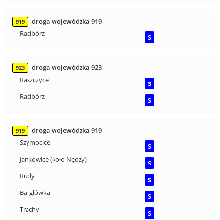
droga wojewódzka 919
919
Racibórz
S
droga wojewódzka 923
923
Raszczyce
S
Racibórz
S
droga wojewódzka 919
919
Szymocice
S
Jankowice (koło Nędzy)
S
Rudy
S
Bargłówka
S
Trachy
S