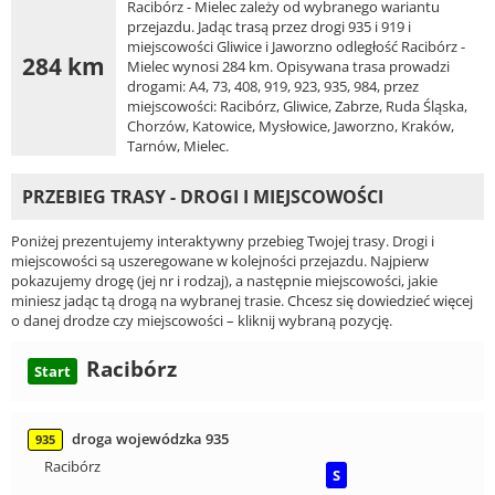
Racibórz - Mielec zależy od wybranego wariantu
przejazdu. Jadąc trasą przez drogi 935 i 919 i
miejscowości Gliwice i Jaworzno odległość Racibórz -
284 km
Mielec wynosi 284 km. Opisywana trasa prowadzi
drogami: A4, 73, 408, 919, 923, 935, 984, przez
miejscowości: Racibórz, Gliwice, Zabrze, Ruda Śląska,
Chorzów, Katowice, Mysłowice, Jaworzno, Kraków,
Tarnów, Mielec.
PRZEBIEG TRASY - DROGI I MIEJSCOWOŚCI
Poniżej prezentujemy interaktywny przebieg Twojej trasy. Drogi i
miejscowości są uszeregowane w kolejności przejazdu. Najpierw
pokazujemy drogę (jej nr i rodzaj), a następnie miejscowości, jakie
miniesz jadąc tą drogą na wybranej trasie. Chcesz się dowiedzieć więcej
o danej drodze czy miejscowości – kliknij wybraną pozycję.
Racibórz
Start
droga wojewódzka 935
935
Racibórz
S