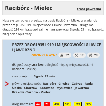
Racibórz - Mielec
trasa powrotna
Nasz system poleca przejazd na trasie Racibórz – Mielec w wariancie
przez drogi 935 i 919 i miejscowości Gliwice i Jaworzno – droga ma
długość 284 km i przejazd zajmie nam zazwyczaj 3 godz. 23 min. Sprawdź
niżej pełen opis trasy.
PRZEZ DROGI 935 I 919 I MIEJSCOWOŚCI GLIWICE
I JAWORZNO
ODCINKI PŁATNE
32
12
28
długość trasy:
284 km
(odległość między miejscowościami
Racibórz - Mielec)
czas przejazdu:
3 godz. 23 min
główne miejscowości:
Racibórz
-
Gliwice
-
Zabrze
-
Ruda
Śląska
-
Chorzów
-
Katowice
-
Mysłowice
-
Jaworzno
-
Kraków
-
Tarnów
-
Mielec
drogi na trasie:
A4
73
408
919
923
935