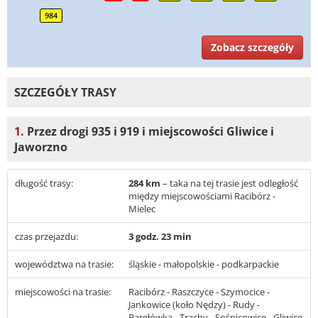
984
Zobacz szczegóły
SZCZEGÓŁY TRASY
1.
Przez drogi 935 i 919 i miejscowości Gliwice i
Jaworzno
długość trasy:
284 km
– taka na tej trasie jest odległość
między miejscowościami Racibórz -
Mielec
czas przejazdu:
3 godz. 23 min
województwa na trasie:
śląskie - małopolskie - podkarpackie
miejscowości na trasie:
Racibórz - Raszczyce - Szymocice -
Jankowice (koło Nędzy) - Rudy -
Bargłówka - Trachy - Sośnicowice - Gliwice