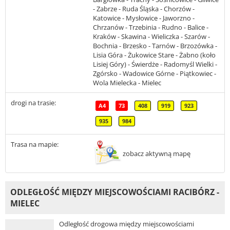
- Zabrze - Ruda Śląska - Chorzów -
Katowice - Mysłowice - Jaworzno -
Chrzanów - Trzebinia - Rudno - Balice -
Kraków - Skawina - Wieliczka - Szarów -
Bochnia - Brzesko - Tarnów - Brzozówka -
Lisia Góra - Żukowice Stare - Żabno (koło
Lisiej Góry) - Świerdże - Radomyśl Wielki -
Zgórsko - Wadowice Górne - Piątkowiec -
Wola Mielecka - Mielec
drogi na trasie:
A4
73
408
919
923
935
984
Trasa na mapie:
zobacz aktywną mapę
ODLEGŁOŚĆ MIĘDZY MIEJSCOWOŚCIAMI RACIBÓRZ -
MIELEC
Odległość drogowa między miejscowościami