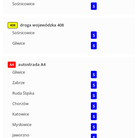
Sośnicowice
S
droga wojewódzka 408
408
Sośnicowice
S
Gliwice
S
autostrada A4
A4
Gliwice
S
Zabrze
S
Ruda Śląska
S
Chorzów
S
Katowice
S
Mysłowice
S
Jaworzno
S