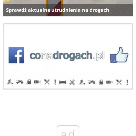
Sprawdź aktualne utrudnienia na drogach
ad