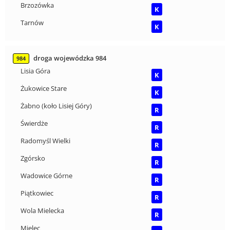
Brzozówka
K
Tarnów
K
droga wojewódzka 984
984
Lisia Góra
K
Żukowice Stare
K
Żabno (koło Lisiej Góry)
R
Świerdże
R
Radomyśl Wielki
R
Zgórsko
R
Wadowice Górne
R
Piątkowiec
R
Wola Mielecka
R
Mielec