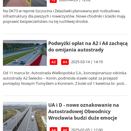
Na DK73 w rejonie Szczucina i Żelazówki planowana jest rozbudowa
infrastruktury dla pieszych i rowerzystów. Nowe chodniki i ścieżki mają
poprawić bezpieczeństwo na tej ruchliwej drodze.
Podwyżki opłat na A2 i A4 zachęcą
do omijania autostrady
2025-03-14 | 14:19
A2
A4
Od 11 marca br. Autostrada Wielkopolska S.A., koncesjonariusz odcinka
autostrady A2 Świecko – Konin, podniosła stawki opłat za przejazd
pomiędzy Nowym Tomyślem a Koninem. Z kolei od 1 kwietnia br. pod...
UA i D - nowe oznakowanie na
Autostradowej Obwodnicy
Wrocławia budzi duże emocje
2025-02-05 | 12:00
A4
A8