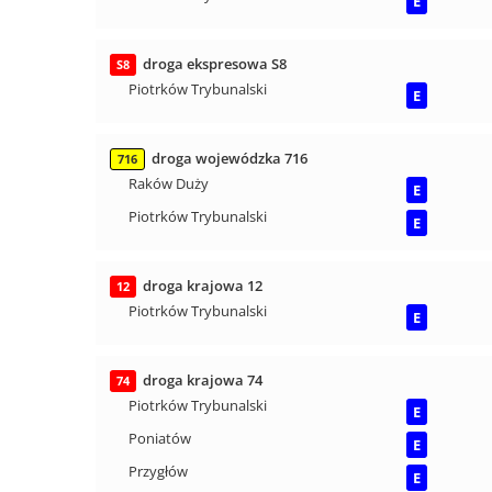
E
droga ekspresowa S8
S8
Piotrków Trybunalski
E
droga wojewódzka 716
716
Raków Duży
E
Piotrków Trybunalski
E
droga krajowa 12
12
Piotrków Trybunalski
E
droga krajowa 74
74
Piotrków Trybunalski
E
Poniatów
E
Przygłów
E