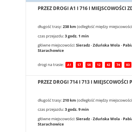
PRZEZ DROGI A1 I 716 I MIEJSCOWOŚCI 
długość trasy:
238 km
(odległość między miejscowości
czas przejazdu:
3 godz. 1 min
główne miejscowości:
Sieradz
-
Zduńska Wola
-
Pabi
Starachowice
drogi na trasie:
A1
S7
S8
12
42
74
83
PRZEZ DROGI 714 I 713 I MIEJSCOWOŚC
długość trasy:
210 km
(odległość między miejscowości
czas przejazdu:
3 godz. 9 min
główne miejscowości:
Sieradz
-
Zduńska Wola
-
Pabi
Starachowice