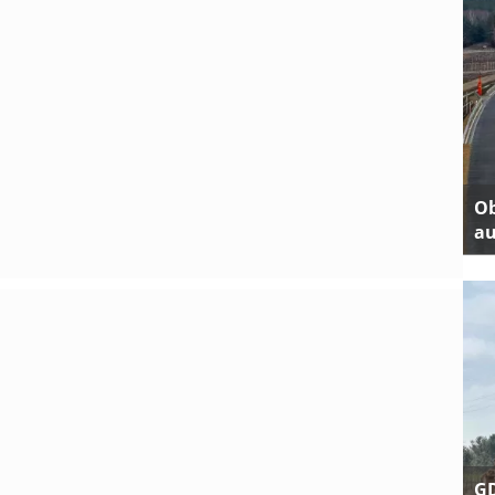
Ob
au
GD