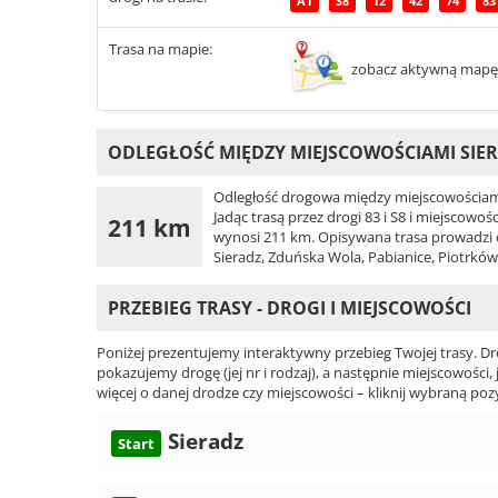
A1
S8
12
42
74
83
Trasa na mapie:
zobacz aktywną mapę
ODLEGŁOŚĆ MIĘDZY MIEJSCOWOŚCIAMI SIER
Odległość drogowa między miejscowościami
Jadąc trasą przez drogi 83 i S8 i miejscowo
211 km
wynosi 211 km. Opisywana trasa prowadzi dro
Sieradz, Zduńska Wola, Pabianice, Piotrkó
PRZEBIEG TRASY - DROGI I MIEJSCOWOŚCI
Poniżej prezentujemy interaktywny przebieg Twojej trasy. Dr
pokazujemy drogę (jej nr i rodzaj), a następnie miejscowości, 
więcej o danej drodze czy miejscowości – kliknij wybraną pozy
Sieradz
Start