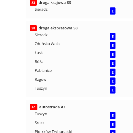
droga krajowa 83
83
Sieradz
E
droga ekspresowa S8
S8
Sieradz
E
Zduńska Wola
E
Łask
E
Róża
E
Pabianice
E
Rzgów
E
Tuszyn
E
autostrada A1
A1
Tuszyn
E
Srock
E
Piotrków Trybunalski