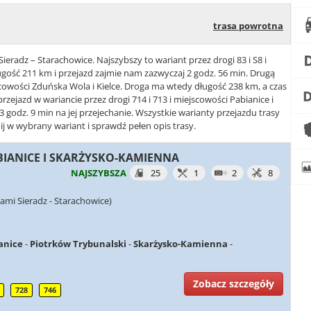
trasa powrotna
ieradz – Starachowice. Najszybszy to wariant przez drogi 83 i S8 i
gość 211 km i przejazd zajmie nam zazwyczaj 2 godz. 56 min. Drugą
jscowości Zduńska Wola i Kielce. Droga ma wtedy długość 238 km, a czas
przejazd w wariancie przez drogi 714 i 713 i miejscowości Pabianice i
godz. 9 min na jej przejechanie. Wszystkie warianty przejazdu trasy
ij w wybrany wariant i sprawdź pełen opis trasy.
PABIANICE I SKARŻYSKO-KAMIENNA
NAJSZYBSZA
25
1
2
8
ami Sieradz - Starachowice)
anice
-
Piotrków Trybunalski
-
Skarżysko-Kamienna
-
Zobacz szczegóły
728
746