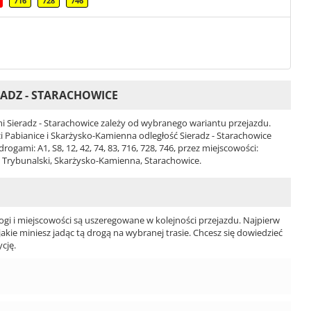
716
728
746
ADZ - STARACHOWICE
 Sieradz - Starachowice zależy od wybranego wariantu przejazdu.
ści Pabianice i Skarżysko-Kamienna odległość Sieradz - Starachowice
gami: A1, S8, 12, 42, 74, 83, 716, 728, 746, przez miejscowości:
w Trybunalski, Skarżysko-Kamienna, Starachowice.
ogi i miejscowości są uszeregowane w kolejności przejazdu. Najpierw
jakie miniesz jadąc tą drogą na wybranej trasie. Chcesz się dowiedzieć
cję.