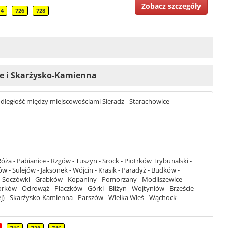
Zobacz szczegóły
14
726
728
ice i Skarżysko-Kamienna
t odległość między miejscowościami Sieradz - Starachowice
Róża - Pabianice - Rzgów - Tuszyn - Srock - Piotrków Trybunalski -
 - Sulejów - Jaksonek - Wójcin - Krasik - Paradyż - Budków -
- Soczówki - Grabków - Kopaniny - Pomorzany - Modliszewice -
rków - Odrowąż - Płaczków - Górki - Bliżyn - Wojtyniów - Brzeście -
) - Skarżysko-Kamienna - Parszów - Wielka Wieś - Wąchock -