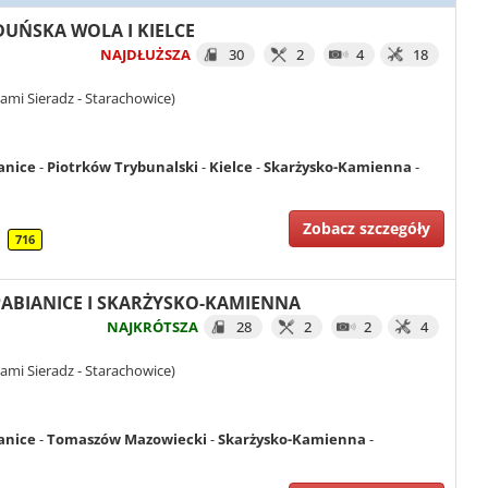
ZDUŃSKA WOLA I KIELCE
NAJDŁUŻSZA
30
2
4
18
ami Sieradz - Starachowice)
anice
-
Piotrków Trybunalski
-
Kielce
-
Skarżysko-Kamienna
-
Zobacz szczegóły
716
I PABIANICE I SKARŻYSKO-KAMIENNA
NAJKRÓTSZA
28
2
2
4
ami Sieradz - Starachowice)
anice
-
Tomaszów Mazowiecki
-
Skarżysko-Kamienna
-