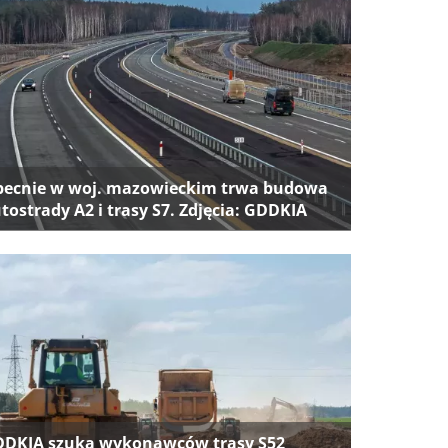
ecnie w woj. mazowieckim trwa budowa
tostrady A2 i trasy S7. Zdjęcia: GDDKIA
DKIA szuka wykonawców trasy S52