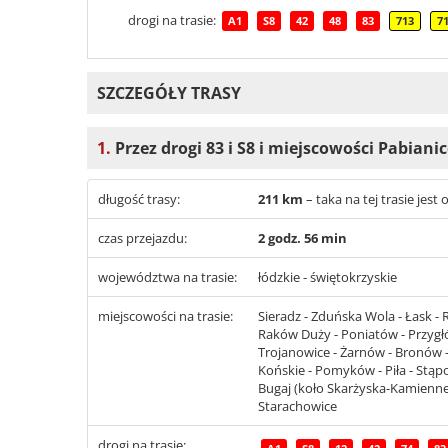
drogi na trasie:
A1
S8
42
48
83
713
7
SZCZEGÓŁY TRASY
1.
Przez drogi 83 i S8 i miejscowości Pabian
długość trasy:
211 km
– taka na tej trasie jes
czas przejazdu:
2 godz. 56 min
województwa na trasie:
łódzkie - świętokrzyskie
miejscowości na trasie:
Sieradz - Zduńska Wola - Łask - 
Raków Duży - Poniatów - Przygłów
Trojanowice - Żarnów - Bronów 
Końskie - Pomyków - Piła - Stąpo
Bugaj (koło Skarżyska-Kamiennej
Starachowice
drogi na trasie: