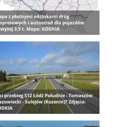
pa z płatnymi odcinkami dróg
spresowych i autostrad dla pojazdów
wyżej 3,5 t. Mapa: GDDKIA
ki przebieg S12 Łódź Południe - Tomaszów
zowiecki - Sulejów (Kozenin)? Zdjęcia:
DDKIA