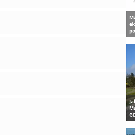
Ma
ek
po
Ja
Ma
G