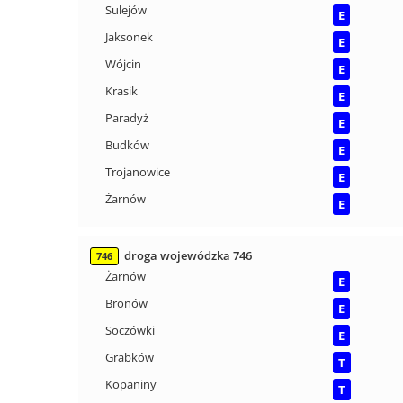
Sulejów
E
Jaksonek
E
Wójcin
E
Krasik
E
Paradyż
E
Budków
E
Trojanowice
E
Żarnów
E
droga wojewódzka 746
746
Żarnów
E
Bronów
E
Soczówki
E
Grabków
T
Kopaniny
T