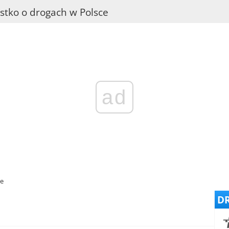
stko o drogach w Polsce
ad
ce
DR