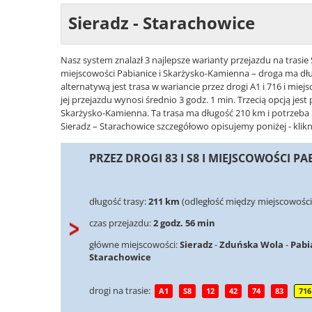
Sieradz - Starachowice
Nasz system znalazł 3 najlepsze warianty przejazdu na trasie S
miejscowości Pabianice i Skarżysko-Kamienna – droga ma dłu
alternatywą jest trasa w wariancie przez drogi A1 i 716 i mie
jej przejazdu wynosi średnio 3 godz. 1 min. Trzecią opcją jest 
Skarżysko-Kamienna. Ta trasa ma długość 210 km i potrzeba 3 
Sieradz – Starachowice szczegółowo opisujemy poniżej - klikn
PRZEZ DROGI 83 I S8 I MIEJSCOWOŚCI 
długość trasy:
211 km
(odległość między miejscowości
czas przejazdu:
2 godz. 56 min
główne miejscowości:
Sieradz
-
Zduńska Wola
-
Pabi
Starachowice
drogi na trasie:
A1
S8
12
42
74
83
716