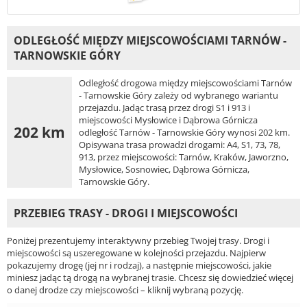
ODLEGŁOŚĆ MIĘDZY MIEJSCOWOŚCIAMI TARNÓW -
TARNOWSKIE GÓRY
Odległość drogowa między miejscowościami Tarnów
- Tarnowskie Góry zależy od wybranego wariantu
przejazdu. Jadąc trasą przez drogi S1 i 913 i
miejscowości Mysłowice i Dąbrowa Górnicza
202 km
odległość Tarnów - Tarnowskie Góry wynosi 202 km.
Opisywana trasa prowadzi drogami: A4, S1, 73, 78,
913, przez miejscowości: Tarnów, Kraków, Jaworzno,
Mysłowice, Sosnowiec, Dąbrowa Górnicza,
Tarnowskie Góry.
PRZEBIEG TRASY - DROGI I MIEJSCOWOŚCI
Poniżej prezentujemy interaktywny przebieg Twojej trasy. Drogi i
miejscowości są uszeregowane w kolejności przejazdu. Najpierw
pokazujemy drogę (jej nr i rodzaj), a następnie miejscowości, jakie
miniesz jadąc tą drogą na wybranej trasie. Chcesz się dowiedzieć więcej
o danej drodze czy miejscowości – kliknij wybraną pozycję.