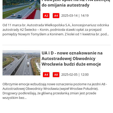
do omijania autostrady
2025-03-14 | 14:19
A2
A4
Od 11 marca br. Autostrada Wielkopolska S.A., koncesjonariusz odcinka
autostrady A2 Świecko – Konin, podniosła stawki opłat za przejazd
pomiędzy Nowym Tomyślem a Koninem. Z kolei od 1 kwietnia br. pod...
UA i D - nowe oznakowanie na
Autostradowej Obwodnicy
Wrocławia budzi duże emocje
2025-02-05 | 12:00
A4
A8
Olbrzymie emocje wzbudzają nowe oznaczenia poziome na jezdni A8 -
Autostradowej Obwodnicy Wrocławia (węzeł Wrocław Południe).
Drogowcy podkreślają, że główną przesłanką zmian jest przede
wszystkim bez...