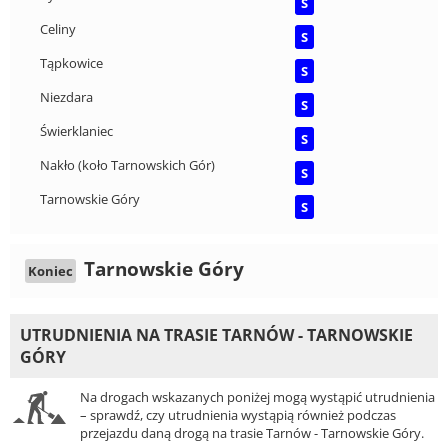
S
Celiny
S
Tąpkowice
S
Niezdara
S
Świerklaniec
S
Nakło (koło Tarnowskich Gór)
S
Tarnowskie Góry
S
Tarnowskie Góry
Koniec
UTRUDNIENIA NA TRASIE TARNÓW - TARNOWSKIE
GÓRY
Na drogach wskazanych poniżej mogą wystąpić utrudnienia
– sprawdź, czy utrudnienia wystąpią również podczas
przejazdu daną drogą na trasie Tarnów - Tarnowskie Góry.