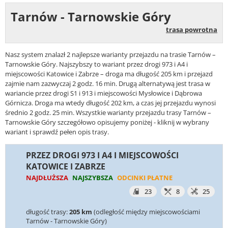
Tarnów - Tarnowskie Góry
trasa powrotna
Nasz system znalazł 2 najlepsze warianty przejazdu na trasie Tarnów –
Tarnowskie Góry. Najszybszy to wariant przez drogi 973 i A4 i
miejscowości Katowice i Zabrze – droga ma długość 205 km i przejazd
zajmie nam zazwyczaj 2 godz. 16 min. Drugą alternatywą jest trasa w
wariancie przez drogi S1 i 913 i miejscowości Mysłowice i Dąbrowa
Górnicza. Droga ma wtedy długość 202 km, a czas jej przejazdu wynosi
średnio 2 godz. 25 min. Wszystkie warianty przejazdu trasy Tarnów –
Tarnowskie Góry szczegółowo opisujemy poniżej - kliknij w wybrany
wariant i sprawdź pełen opis trasy.
PRZEZ DROGI 973 I A4 I MIEJSCOWOŚCI
KATOWICE I ZABRZE
NAJDŁUŻSZA
NAJSZYBSZA
ODCINKI PŁATNE
23
8
25
długość trasy:
205 km
(odległość między miejscowościami
Tarnów - Tarnowskie Góry)