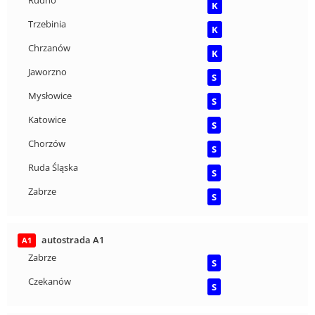
K
Trzebinia
K
Chrzanów
K
Jaworzno
S
Mysłowice
S
Katowice
S
Chorzów
S
Ruda Śląska
S
Zabrze
S
autostrada A1
A1
Zabrze
S
Czekanów
S