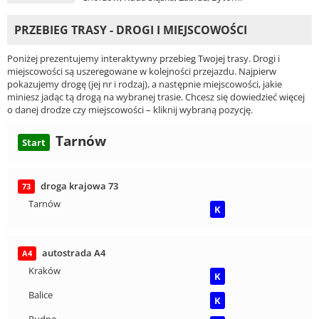
PRZEBIEG TRASY - DROGI I MIEJSCOWOŚCI
Poniżej prezentujemy interaktywny przebieg Twojej trasy. Drogi i
miejscowości są uszeregowane w kolejności przejazdu. Najpierw
pokazujemy drogę (jej nr i rodzaj), a następnie miejscowości, jakie
miniesz jadąc tą drogą na wybranej trasie. Chcesz się dowiedzieć więcej
o danej drodze czy miejscowości – kliknij wybraną pozycję.
Tarnów
Start
droga krajowa 73
73
Tarnów
K
autostrada A4
A4
Kraków
K
Balice
K
Rudno