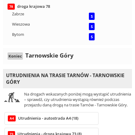
droga krajowa 78
78
Zabrze
S
Wieszowa
S
Bytom
S
Tarnowskie Góry
Koniec
UTRUDNIENIA NA TRASIE TARNÓW - TARNOWSKIE
GÓRY
Na drogach wskazanych poniżej mogą wystąpić utrudnienia
– sprawdź, czy utrudnienia wystąpią również podczas
przejazdu daną drogą na trasie Tarnów - Tarnowskie Góry.
Utrudnienia - autostrada A4 (18)
A4
Utrudnienia - droga krajowa 73 (8)
73