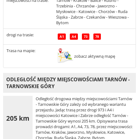
miejscowości na trasie:
Tarnów - Kraków - Balice - Rudno -
Trzebinia - Chrzanów - Jaworzno -
Mysłowice - Katowice - Chorzów - Ruda
Śląska - Zabrze - Czekanów - Wieszowa -
Bytom
drogi na trasie:
A1
A4
73
78
Trasa na mapie:
zobacz aktywną mapę
ODLEGŁOŚĆ MIĘDZY MIEJSCOWOŚCIAMI TARNÓW -
TARNOWSKIE GÓRY
Odległość drogowa między miejscowościami Tarnów
- Tarnowskie Góry zależy od wybranego wariantu
przejazdu. Jadąc trasą przez drogi 973 i A4 i
miejscowości Katowice i Zabrze odległość Tarnów -
205 km
Tarnowskie Góry wynosi 205 km. Opisywana trasa
prowadzi drogami: A1, A4, 73, 78, przez miejscowości:
Tarnów, Kraków, Jaworzno, Mysłowice, Katowice,
Chorzów, Ruda Śląska, Zabrze, Bytom.