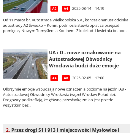
2025-03-14 | 14:19
A2
A4
Od 11 marca br. Autostrada Wielkopolska S.A., koncesjonariusz odcinka
autostrady A2 Świecko – Konin, podniosła stawki opłat za przejazd
pomiędzy Nowym Tomyślem a Koninem. Z kolei od 1 kwietnia br. pod...
UA i D - nowe oznakowanie na
Autostradowej Obwodnicy
Wrocławia budzi duże emocje
2025-02-05 | 12:00
A4
A8
Olbrzymie emocje wzbudzają nowe oznaczenia poziome na jezdni A8 -
Autostradowej Obwodnicy Wrocławia (węzeł Wrocław Południe).
Drogowcy podkreślają, że główną przesłanką zmian jest przede
wszystkim bez...
2.
Przez drogi S1 i 913 i miejscowości Mysłowice i