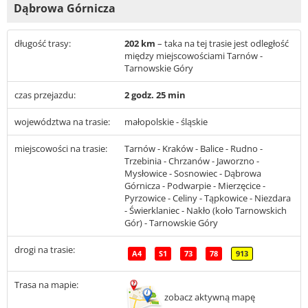
Dąbrowa Górnicza
długość trasy:
202 km
– taka na tej trasie jest odległość
między miejscowościami Tarnów -
Tarnowskie Góry
czas przejazdu:
2 godz. 25 min
województwa na trasie:
małopolskie - śląskie
miejscowości na trasie:
Tarnów - Kraków - Balice - Rudno -
Trzebinia - Chrzanów - Jaworzno -
Mysłowice - Sosnowiec - Dąbrowa
Górnicza - Podwarpie - Mierzęcice -
Pyrzowice - Celiny - Tąpkowice - Niezdara
- Świerklaniec - Nakło (koło Tarnowskich
Gór) - Tarnowskie Góry
drogi na trasie:
A4
S1
73
78
913
Trasa na mapie:
zobacz aktywną mapę