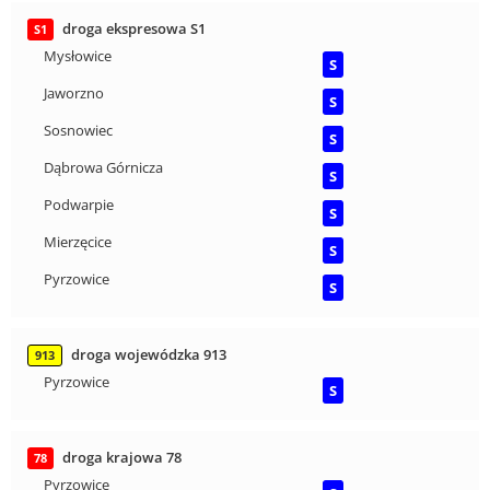
droga ekspresowa S1
S1
Mysłowice
S
Jaworzno
S
Sosnowiec
S
Dąbrowa Górnicza
S
Podwarpie
S
Mierzęcice
S
Pyrzowice
S
droga wojewódzka 913
913
Pyrzowice
S
droga krajowa 78
78
Pyrzowice