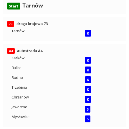
Tarnów
Start
droga krajowa 73
73
Tarnów
K
autostrada A4
A4
Kraków
K
Balice
K
Rudno
K
Trzebinia
K
Chrzanów
K
Jaworzno
S
Mysłowice
S