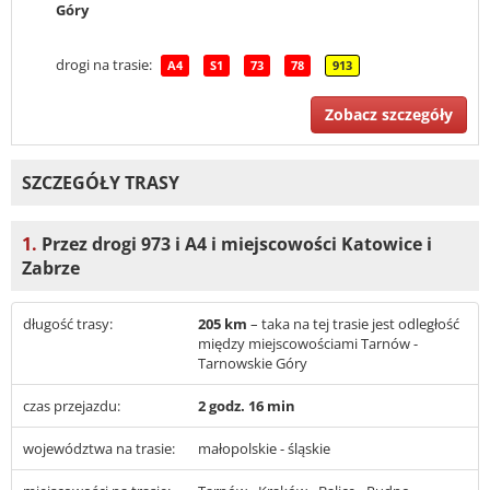
Góry
drogi na trasie:
A4
S1
73
78
913
Zobacz szczegóły
SZCZEGÓŁY TRASY
1.
Przez drogi 973 i A4 i miejscowości Katowice i
Zabrze
długość trasy:
205 km
– taka na tej trasie jest odległość
między miejscowościami Tarnów -
Tarnowskie Góry
czas przejazdu:
2 godz. 16 min
województwa na trasie:
małopolskie - śląskie