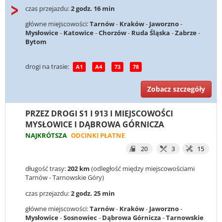
czas przejazdu:
2 godz. 16 min
główne miejscowości:
Tarnów
-
Kraków
-
Jaworzno
-
Mysłowice
-
Katowice
-
Chorzów
-
Ruda Śląska
-
Zabrze
-
Bytom
drogi na trasie:
A1
A4
73
78
Zobacz szczegóły
PRZEZ DROGI S1 I 913 I MIEJSCOWOŚCI
MYSŁOWICE I DĄBROWA GÓRNICZA
NAJKRÓTSZA
ODCINKI PŁATNE
20
3
15
długość trasy:
202 km
(odległość między miejscowościami
Tarnów - Tarnowskie Góry)
czas przejazdu:
2 godz. 25 min
główne miejscowości:
Tarnów
-
Kraków
-
Jaworzno
-
Mysłowice
-
Sosnowiec
-
Dąbrowa Górnicza
-
Tarnowskie