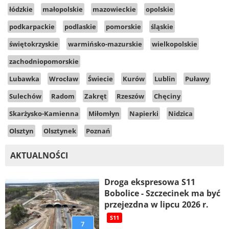
łódzkie
małopolskie
mazowieckie
opolskie
podkarpackie
podlaskie
pomorskie
śląskie
świętokrzyskie
warmińsko-mazurskie
wielkopolskie
zachodniopomorskie
Lubawka
Wrocław
Świecie
Kurów
Lublin
Puławy
Sulechów
Radom
Zakręt
Rzeszów
Chęciny
Skarżysko-Kamienna
Miłomłyn
Napierki
Nidzica
Olsztyn
Olsztynek
Poznań
AKTUALNOŚCI
Droga ekspresowa S11
Bobolice - Szczecinek ma być
przejezdna w lipcu 2026 r.
S11
7