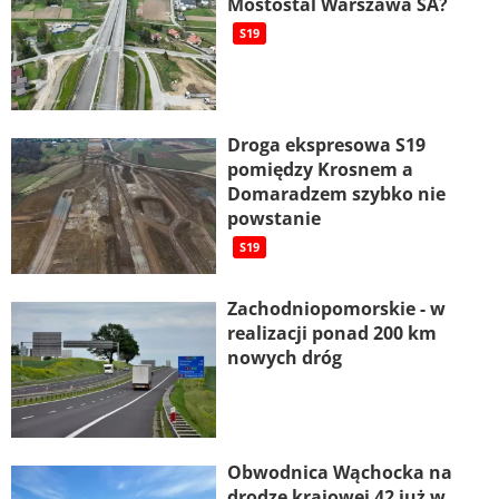
Mostostal Warszawa SA?
S19
Droga ekspresowa S19
pomiędzy Krosnem a
Domaradzem szybko nie
powstanie
S19
Zachodniopomorskie - w
realizacji ponad 200 km
nowych dróg
Obwodnica Wąchocka na
drodze krajowej 42 już w