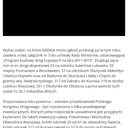
ad
Wykaz zadań, na które GDDKiA może ogłosić przetargi już w tym roku,
zawiera, nowy załącznik nr 5 do uchwały Rady Ministrów, ustanawiającej
„Program budowy dróg krajowych na lata 2011-2015”. Znajdują się w
nim m.in. drogi ekspresowe S3 na odcinku Sulechów-Lubawka, S5
między Poznaniem a Wrocławiem, S7 na odcinkach Olsztynek-Miłomłyn
i Nidzica-Napierki oraz od Radomia do Skarżyska i dalej z Chęcin do
granicy woj. świętokrzyskiego, S17 od Zakrętu do Kurowa, S19 w okolicy
Lublina i Rzeszowa, S51 z Olsztynka do Olsztyna. Łączna wartość tych
zadań to 32,1 miliardów złotych.
Proponowana lista powinna – zdaniem przedstawicieli Polskiego
Kongresu Drogowego - być rozszerzona o kilka przedsięwzięć
inwestycyjnych, których pilne rozpoczęcie uzasadnione jest przyjętymi
kryteriami. Do takich inwestycji należą: Południowa i Wschodnia
Obwodnica Warszawy, krótki odcinek S5 od A1 do obwodnicy Świecia,
krótki odcinek S12 od Kurowa (węzeł na S17) do mostu w Puławach,