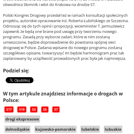
obwodnica Słomnik i wlot do Krakowa na drodze S7.
Polski Kongres Drogowy przesłał też w ramach konsultacji społecznych
projektu, autorskie opracowanie inż. Roberta Łubińskiego ze Szczecina.
Odnosząc się do tych opinii i propozycji, wiceminister T. Jarmuziewicz
zapewnił, że będą one brane pod uwagę przy tworzeniu nowego
programu. Zasadą przy wyborze zadań, które w nim zostaną
umieszczone, będzie doprowadzenie do powstania spójnej sieci
drogowej w Polsce. Zadania wpisane do nowego programu zostaną
szczegółowo opisane, towarzyszyć im będzie harmonogram prac tak
zaplanowany by uciążliwość prowadzonych prac była jak najmniejsza.
Podziel się:
W tym artykule znajdziesz informacje o drogach w
Polsce:
S17
S19
S3
S5
S7
drogi ekspresowe
dolnośląskie
kujawsko-pomorskie
lubelskie
lubuskie