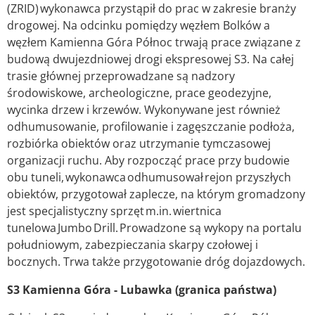
(ZRID) wykonawca przystąpił do prac w zakresie branży
drogowej. Na odcinku pomiędzy węzłem Bolków a
węzłem Kamienna Góra Północ trwają prace związane z
budową dwujezdniowej drogi ekspresowej S3. Na całej
trasie głównej przeprowadzane są nadzory
środowiskowe, archeologiczne, prace geodezyjne,
wycinka drzew i krzewów. Wykonywane jest również
odhumusowanie, profilowanie i zagęszczanie podłoża,
rozbiórka obiektów oraz utrzymanie tymczasowej
organizacji ruchu. Aby rozpocząć prace przy budowie
obu tuneli, wykonawca odhumusował rejon przyszłych
obiektów, przygotował zaplecze, na którym gromadzony
jest specjalistyczny sprzęt m.in. wiertnica
tunelowa Jumbo Drill. Prowadzone są wykopy na portalu
południowym, zabezpieczania skarpy czołowej i
bocznych. Trwa także przygotowanie dróg dojazdowych.
S3 Kamienna Góra - Lubawka (granica państwa)