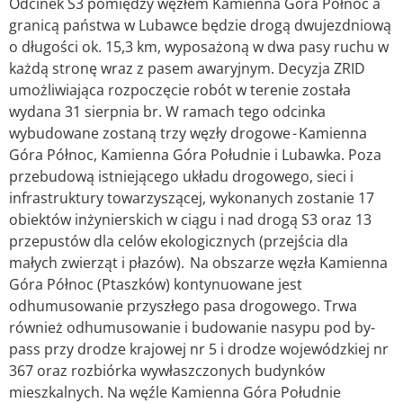
Odcinek S3 pomiędzy węzłem Kamienna Góra Północ a
granicą państwa w Lubawce będzie drogą dwujezdniową
o długości ok. 15,3 km, wyposażoną w dwa pasy ruchu w
każdą stronę wraz z pasem awaryjnym. Decyzja ZRID
umożliwiająca rozpoczęcie robót w terenie została
wydana 31 sierpnia br. W ramach tego odcinka
wybudowane zostaną trzy węzły drogowe - Kamienna
Góra Północ, Kamienna Góra Południe i Lubawka. Poza
przebudową istniejącego układu drogowego, sieci i
infrastruktury towarzyszącej, wykonanych zostanie 17
obiektów inżynierskich w ciągu i nad drogą S3 oraz 13
przepustów dla celów ekologicznych (przejścia dla
małych zwierząt i płazów). Na obszarze węzła Kamienna
Góra Północ (Ptaszków) kontynuowane jest
odhumusowanie przyszłego pasa drogowego. Trwa
również odhumusowanie i budowanie nasypu pod by-
pass przy drodze krajowej nr 5 i drodze wojewódzkiej nr
367 oraz rozbiórka wywłaszczonych budynków
mieszkalnych. Na węźle Kamienna Góra Południe