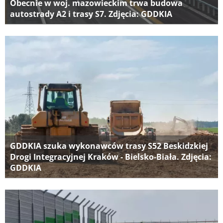
Obecnie w woj. mazowieckim trwa budowa
autostrady A2 i trasy S7. Zdjęcia: GDDKIA
GDDKIA szuka wykonawców trasy S52 Beskidzkiej
Drogi Integracyjnej Kraków - Bielsko-Biała. Zdjęcia:
GDDKIA