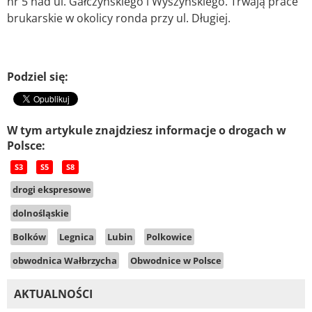
nr 5 nad ul. Gałczyńskiego i Wyszyńskiego. Trwają prace
brukarskie w okolicy ronda przy ul. Długiej.
Podziel się:
W tym artykule znajdziesz informacje o drogach w
Polsce:
S3
S5
S8
drogi ekspresowe
dolnośląskie
Bolków
Legnica
Lubin
Polkowice
obwodnica Wałbrzycha
Obwodnice w Polsce
AKTUALNOŚCI