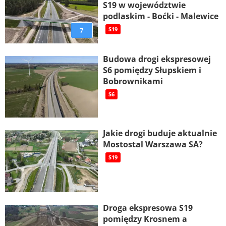
S19 w województwie
podlaskim - Boćki - Malewice
7
S19
Budowa drogi ekspresowej
S6 pomiędzy Słupskiem i
Bobrownikami
S6
Jakie drogi buduje aktualnie
Mostostal Warszawa SA?
S19
Droga ekspresowa S19
pomiędzy Krosnem a