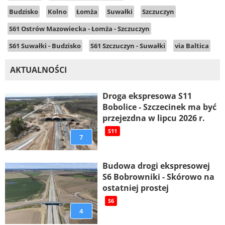
Budzisko
Kolno
Łomża
Suwałki
Szczuczyn
S61 Ostrów Mazowiecka - Łomża - Szczuczyn
S61 Suwałki - Budzisko
S61 Szczuczyn - Suwałki
via Baltica
AKTUALNOŚCI
Droga ekspresowa S11
Bobolice - Szczecinek ma być
przejezdna w lipcu 2026 r.
S11
7
Budowa drogi ekspresowej
S6 Bobrowniki - Skórowo na
ostatniej prostej
S6
4