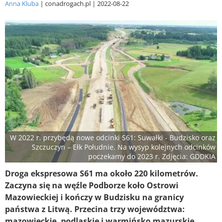
Anna Kluba
conadrogach.pl
2022-08-22
W 2022 r. przybędą nowe odcinki S61: Suwałki - Budzisko oraz
Szczuczyn – Ełk Południe. Na wysyp kolejnych odcinków
poczekamy do 2023 r. Zdjęcia: GDDKIA
Droga ekspresowa S61 ma około 220 kilometrów.
Zaczyna się na węźle Podborze koło Ostrowi
Mazowieckiej i kończy w Budzisku na granicy
państwa z Litwą. Przecina trzy województwa:
mazowieckie, podlaskie i warmińsko mazurskie.